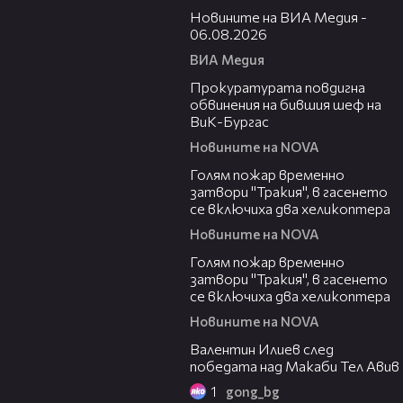
Новините на ВИА Медия -
06.08.2026
ВИА Медия
00:32
Прокуратурата повдигна
обвинения на бившия шеф на
ВиК-Бургас
Новините на NOVA
03:06
Голям пожар временно
затвори "Тракия", в гасенето
се включиха два хеликоптера
Новините на NOVA
03:39
Голям пожар временно
затвори "Тракия", в гасенето
се включиха два хеликоптера
Новините на NOVA
06:38
Валентин Илиев след
победата над Макаби Тел Авив
1
gong_bg
02:47