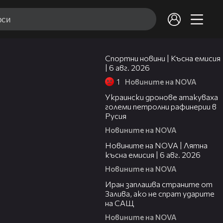
04:51
Спортни новини | Късна емисия
| 6 авг. 2026
1
Новините на NOVA
00:41
Украински дронове атакуваха
големи петролни рафинерии в
Русия
Новините на NOVA
20:26
Новините на NOVA | Лятна
късна емисия | 6 авг. 2026
Новините на NOVA
00:41
Иран заплашва страните от
Залива, ако не спрат ударите
на САЩ
Новините на NOVA
22:43