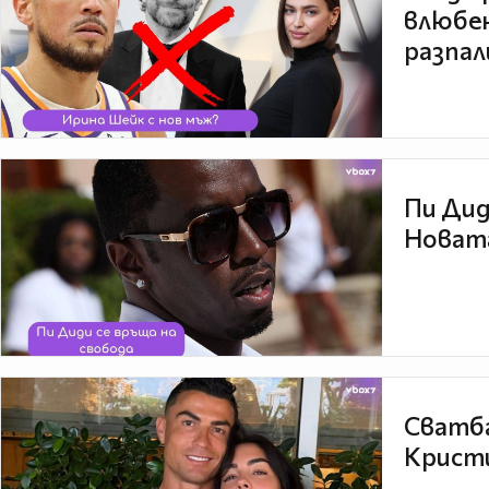
влюбен
разпал
Пи Дид
Новата
Сватба
Кристи