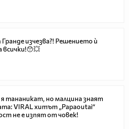
 Гранде изчезва?! Решението ѝ
 всички!😯💥
 я тананикат, но малцина знаят
та: VIRAL хитът „Papaoutai“
ст не е изпят от човек!