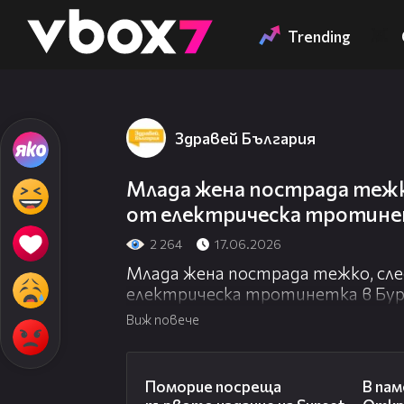
Member of
👾
Trending
Здравей България
Млада жена пострада тежк
от електрическа тротинет
2 264
17.06.2026
Млада жена пострада тежко, сл
електрическа тротинетка в Бур
Виж повече
05:54
Поморие посреща
В пам