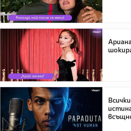
Ариана
шокира
Всички
истина
всъщно