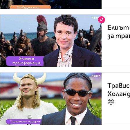
Елиът 
за тра
Травис
Холанд
🤩