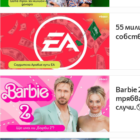
55 мил
собств
Barbie
трябва
случи.