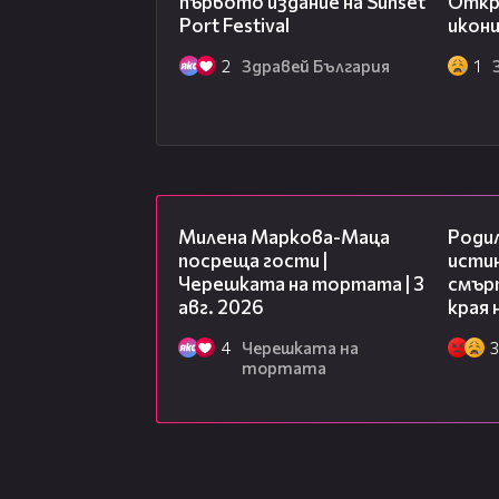
първото издание на Sunset
Откр
Port Festival
икони
2
Здравей България
1
20:17
Милена Маркова-Маца
Роди
посреща гости |
исти
Черешката на тортата | 3
смърт
авг. 2026
края 
4
Черешката на
3
тортата