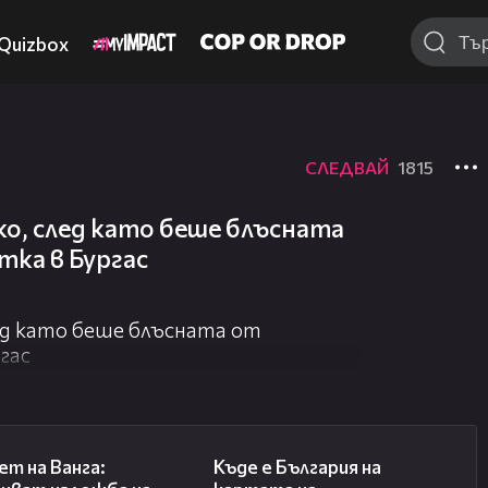
Quizbox
СЛЕДВАЙ
1815
о, след като беше блъсната
ка в Бургас
ед като беше блъсната от
гас
07:17
09:25
ет на Ванга:
Къде е България на