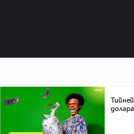
Тийней
долара