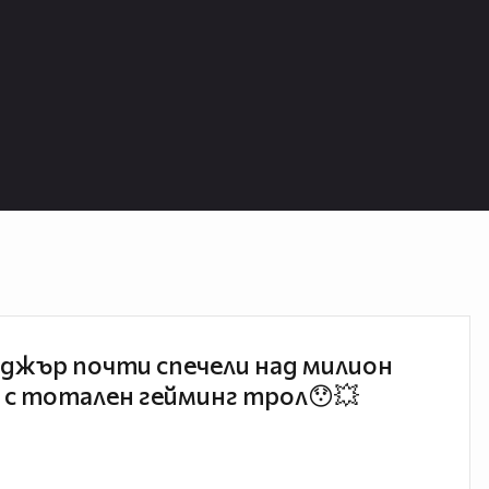
джър почти спечели над милион
 с тотален гейминг трол😯💥