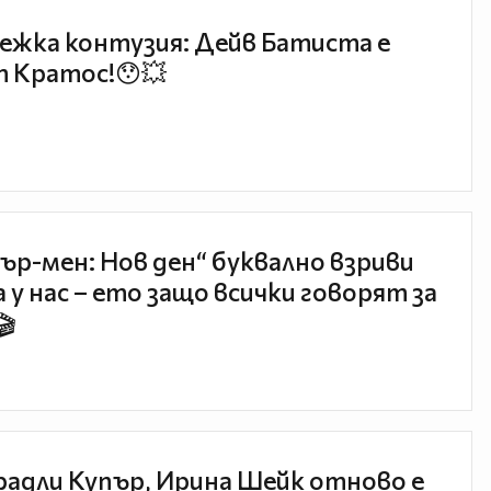
ежка контузия: Дейв Батиста е
 Кратос!😯💥
ър-мен: Нов ден“ буквално взриви
 у нас – ето защо всички говорят за
🎬
радли Купър, Ирина Шейк отново е