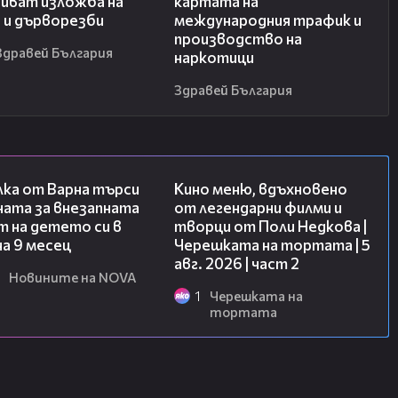
иват изложба на
картата на
 и дърворезби
международния трафик и
производство на
Здравей България
наркотици
Здравей България
03:09
15:31
лка от Варна търси
Кино меню, вдъхновено
ната за внезапната
от легендарни филми и
 на детето си в
творци от Поли Недкова |
на 9 месец
Черешката на тортата | 5
авг. 2026 | част 2
Новините на NOVA
1
Черешката на
тортата