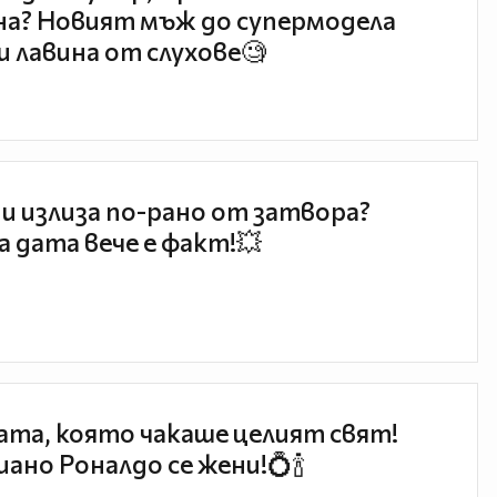
а? Новият мъж до супермодела
и лавина от слухове🧐
и излиза по-рано от затвора?
 дата вече е факт!💥
та, която чакаше целият свят!
ано Роналдо се жени!💍🍾