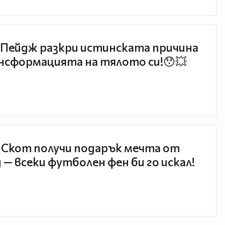
Пейдж разкри истинската причина
нсформацията на тялото си!😯💥
 Скот получи подарък мечта от
 — всеки футболен фен би го искал!