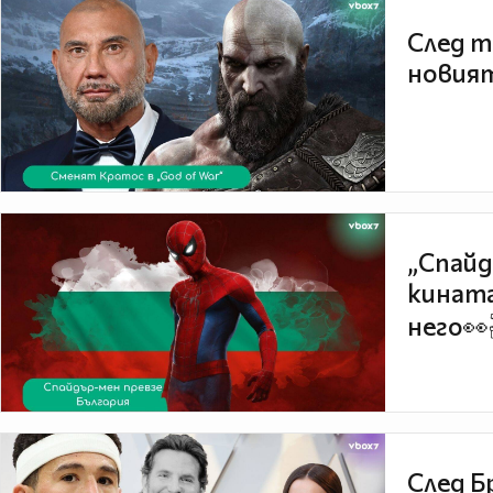
След т
новият
„Спайд
кината
него👀
След Б