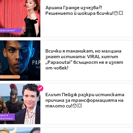
Ариана Гранде изчезва?!
Решението ѝ шокира всички!😯💥
Всички я тананикат, но малцина
знаят истината: VIRAL хитът
„Papaoutai“ всъщност не е изпят
от човек!
Елиът Пейдж разкри истинската
причина за трансформацията на
тялото си!😯💥