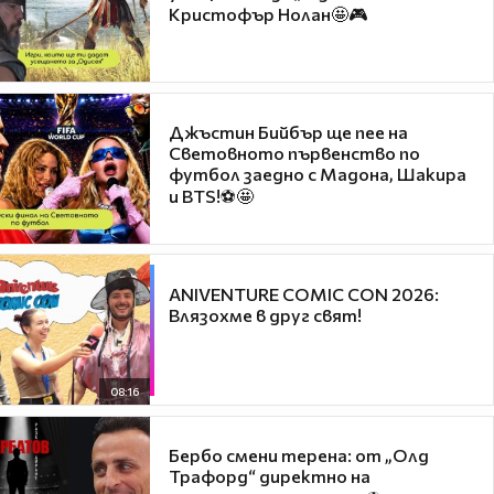
Кристофър Нолан🤩🎮
Джъстин Бийбър ще пее на
Световното първенство по
футбол заедно с Мадона, Шакира
и BTS!⚽🤩
ANIVENTURE COMIC CON 2026:
Влязохме в друг свят!
08:16
Бербо смени терена: от „Олд
Трафорд“ директно на