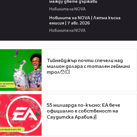
между двете държави
Новините на NOVA
21:18
Новините на NOVA | Лятна късна
емисия | 7 авг. 2026
Новините на NOVA
Тийнейджър почти спечели над
милион долара с тотален гейминг
трол😯💥
55 милиарда по-късно: EA вече
официално е собственост на
Саудитска Арабия💰