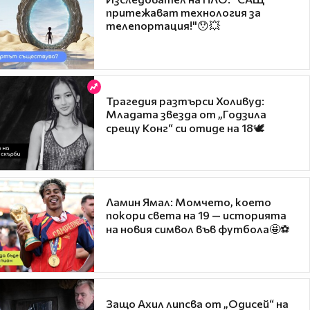
притежават технология за
телепортация!"😯💥
Трагедия разтърси Холивуд:
Младата звезда от „Годзила
срещу Конг“ си отиде на 18🕊️
Ламин Ямал: Момчето, което
покори света на 19 — историята
на новия символ във футбола🤩⚽
Защо Ахил липсва от „Одисей“ на