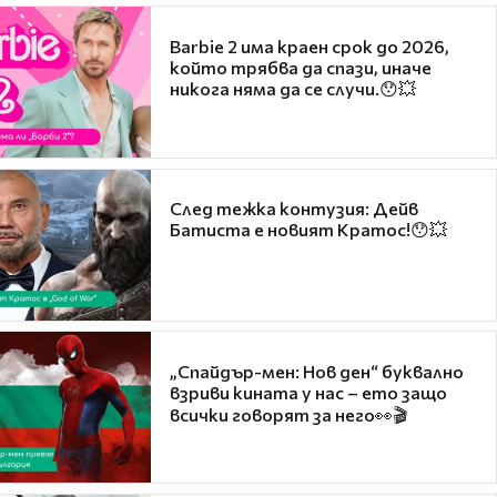
Barbie 2 има краен срок до 2026,
който трябва да спази, иначе
никога няма да се случи.😯💥
След тежка контузия: Дейв
Батиста е новият Кратос!😯💥
„Спайдър-мен: Нов ден“ буквално
взриви кината у нас – ето защо
всички говорят за него👀🎬