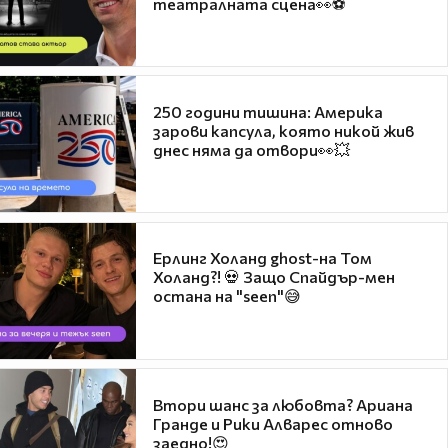
театралната сцена👀⚽
250 години тишина: Америка
зарови капсула, която никой жив
днес няма да отвори👀💥
Ерлинг Холанд ghost-на Том
Холанд?! 💀 Защо Спайдър-мен
остана на "seen"😅
Втори шанс за любовта? Ариана
Гранде и Рики Алварес отново
заедно!😍