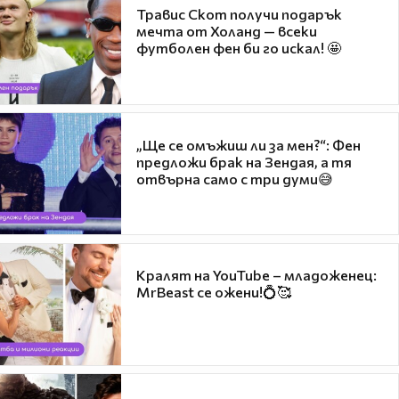
Травис Скот получи подарък
мечта от Холанд — всеки
футболен фен би го искал! 🤩
„Ще се омъжиш ли за мен?“: Фен
предложи брак на Зендая, а тя
отвърна само с три думи😅
Кралят на YouTube – младоженец:
MrBeast се ожени!💍🥰