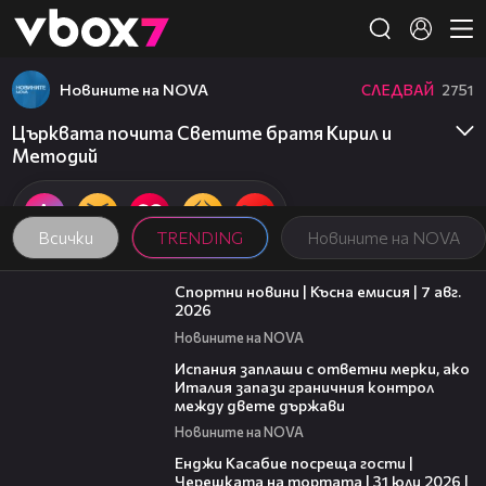
Member of
👾
Новините на NOVA
СЛЕДВАЙ
2751
Църквата почита Светите братя Кирил и
Методий
Всички
TRENDING
Новините на NOVA
03:46
Спортни новини | Късна емисия | 7 авг.
2026
Новините на NOVA
00:51
Испания заплаши с ответни мерки, ако
Италия запази граничния контрол
между двете държави
Новините на NOVA
16:45
Енджи Касабие посреща гости |
Черешката на тортата | 31 юли 2026 |