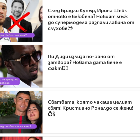
След Брадли Купър, Ирина Шейк
отново е влюбена? Новият мъж
до супермодела разпали лавина от
слухове🧐
Пи Диди излиза по-рано от
затвора? Новата дата вече е
факт!💥
Сватбата, която чакаше целият
свят! Кристиано Роналдо се жени!
💍🍾