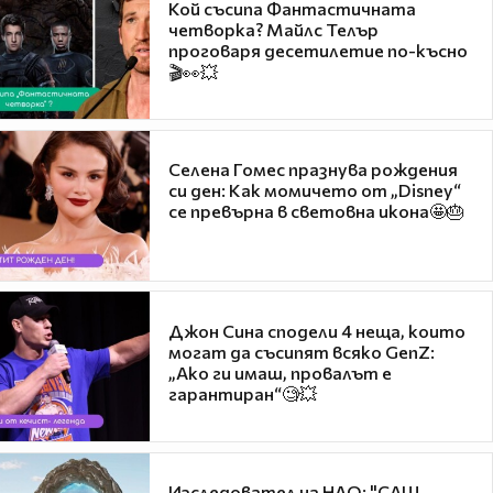
Кой съсипа Фантастичната
четворка? Майлс Телър
проговаря десетилетие по-късно
🎬👀💥
Селена Гомес празнува рождения
си ден: Как момичето от „Disney“
се превърна в световна икона🤩🎂
Джон Сина сподели 4 неща, които
могат да съсипят всяко GenZ:
„Ако ги имаш, провалът е
гарантиран“🧐💥
Изследовател на НЛО: "САЩ