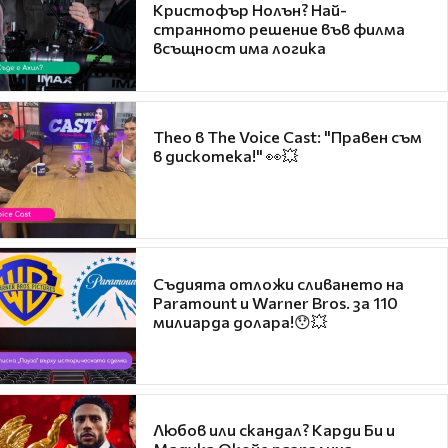
Кристофър Нолън? Най-
странното решение във филма
всъщност има логика
Theo в The Voice Cast: "Правен съм
в дискотека!" 👀💥
Съдията отложи сливането на
Paramount и Warner Bros. за 110
милиарда долара!😯💥
Любов или скандал? Карди Би и