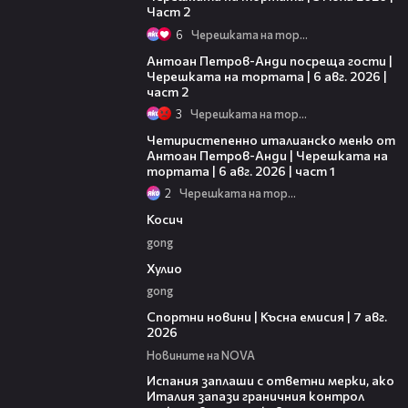
Част 2
6
Черешката на тортата
11:00
Антоан Петров-Анди посреща гости |
Черешката на тортата | 6 авг. 2026 |
част 2
3
Черешката на тортата
15:39
Четиристепенно италианско меню от
Антоан Петров-Анди | Черешката на
тортата | 6 авг. 2026 | част 1
2
Черешката на тортата
10:17
Косич
gong
09:40
Хулио
gong
03:46
Спортни новини | Късна емисия | 7 авг.
2026
Новините на NOVA
00:51
Испания заплаши с ответни мерки, ако
Италия запази граничния контрол