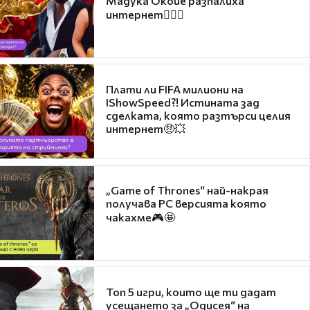
Мадука Окойе разпалиха
интернет❤️‍🔥🔥
Плати ли FIFA милиони на
IShowSpeed?! Истината зад
сделката, която разтърси целия
интернет🤑💥
„Game of Thrones“ най-накрая
получава PC версията която
чакахме🎮🤩
Топ 5 игри, които ще ти дадат
усещането за „Одисея“ на