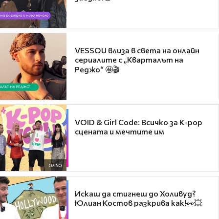
VESSOU влиза в света на онлайн
сериалите с „Кварталът на
Реджо“ 🤩🎬
VOID & Girl Code: Всичко за K-pop
сцената и мечтите им
07:50
Искаш да стигнеш до Холивуд?
Юлиан Костов разкрива как!👀💥