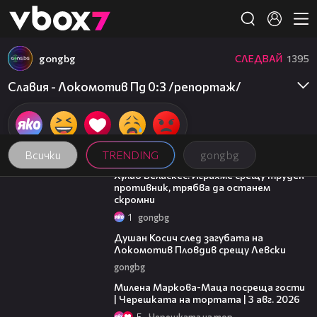
Member of
👾
gongbg
СЛЕДВАЙ
1395
Славия - Локомотив Пд 0:3 /репортаж/
Всички
TRENDING
gongbg
07:38
Хулио Веласкес: Играхме срещу труден
противник, трябва да останем
скромни
1
gongbg
03:47
Душан Косич след загубата на
Локомотив Пловдив срещу Левски
gongbg
20:17
Милена Маркова-Маца посреща гости
| Черешката на тортата | 3 авг. 2026
5
Черешката на тортата