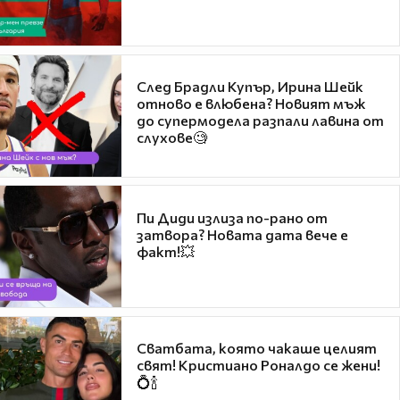
След Брадли Купър, Ирина Шейк
отново е влюбена? Новият мъж
до супермодела разпали лавина от
слухове🧐
Пи Диди излиза по-рано от
затвора? Новата дата вече е
факт!💥
Сватбата, която чакаше целият
свят! Кристиано Роналдо се жени!
💍🍾