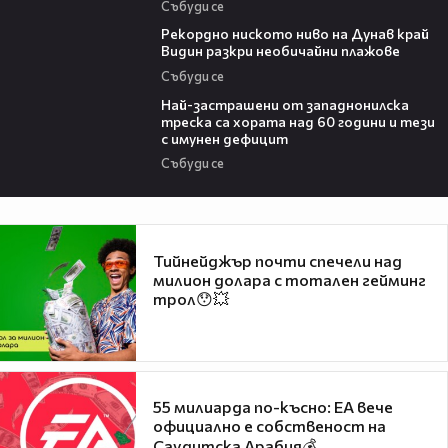
Събуди се
03:48
Рекордно ниското ниво на Дунав край
Видин разкри необичайни плажове
Събуди се
13:13
Най-застрашени от западнонилска
треска са хората над 60 години и тези
с имунен дефицит
Събуди се
Тийнейджър почти спечели над
милион долара с тотален гейминг
трол😯💥
55 милиарда по-късно: EA вече
официално е собственост на
Саудитска Арабия💰