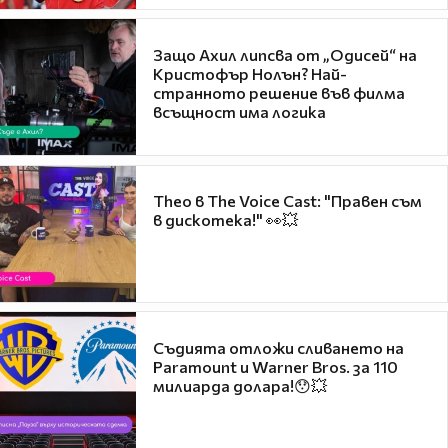
Защо Ахил липсва от „Одисей“ на
Кристофър Нолън? Най-
странното решение във филма
всъщност има логика
Theo в The Voice Cast: "Правен съм
в дискотека!" 👀💥
Съдията отложи сливането на
Paramount и Warner Bros. за 110
милиарда долара!😯💥