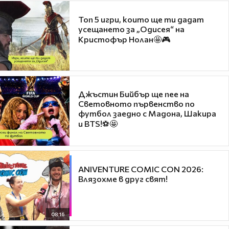
Топ 5 игри, които ще ти дадат
усещането за „Одисея“ на
Кристофър Нолан🤩🎮
Джъстин Бийбър ще пее на
Световното първенство по
футбол заедно с Мадона, Шакира
и BTS!⚽🤩
ANIVENTURE COMIC CON 2026:
Влязохме в друг свят!
08:16