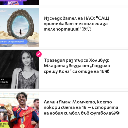
Изследовател на НЛО: "САЩ
притежават технология за
телепортация!"😯💥
Трагедия разтърси Холивуд:
Младата звезда от „Годзила
срещу Конг“ си отиде на 18🕊️
Ламин Ямал: Момчето, което
покори света на 19 — историята
на новия символ във футбола🤩⚽