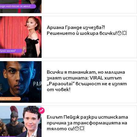
Ариана Гранде изчезва?!
Решението ѝ шокира всички!😯💥
Всички я тананикат, но малцина
знаят истината: VIRAL хитът
„Papaoutai“ всъщност не е изпят
от човек!
Елиът Пейдж разкри истинската
причина за трансформацията на
тялото си!😯💥