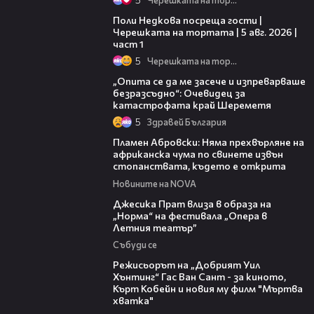
19:25
Поли Недкова посреща гости |
Черешката на тортата | 5 авг. 2026 |
част 1
5
Черешката на тортата
06:38
„Опита се да ме засече и изпреварваше
безразсъдно“: Очевидец за
катастрофата край Шереметя
5
Здравей България
13:17
Пламен Абровски: Няма прехвърляне на
африканска чума по свинете извън
стопанствата, където е открита
Новините на NOVA
05:46
Джесика Прат влиза в образа на
„Норма“ на фестивала „Опера в
Летния театър”
Събуди се
13:42
Режисьорът на „Добрият Уил
Хънтинг“ Гас Ван Сант - за киното,
Кърт Кобейн и новия му филм "Мъртва
хватка"