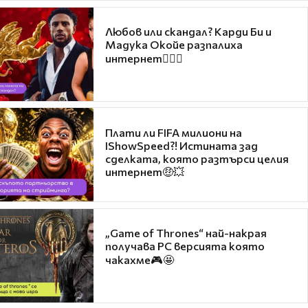
Любов или скандал? Карди Би и
Мадука Окойе разпалиха
интернет❤️‍🔥🔥
Плати ли FIFA милиони на
IShowSpeed?! Истината зад
сделката, която разтърси целия
интернет🤑💥
„Game of Thrones“ най-накрая
получава PC версията която
чакахме🎮🤩