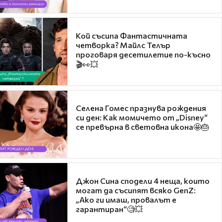
Кой съсипа Фантастичната
четворка? Майлс Телър
проговаря десетилетие по-късно
🎬👀💥
Селена Гомес празнува рождения
си ден: Как момичето от „Disney“
се превърна в световна икона🤩🎂
Джон Сина сподели 4 неща, които
могат да съсипят всяко GenZ:
„Ако ги имаш, провалът е
гарантиран“🧐💥