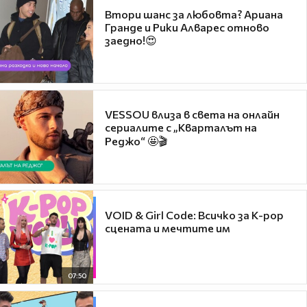
Втори шанс за любовта? Ариана
Гранде и Рики Алварес отново
заедно!😍
VESSOU влиза в света на онлайн
сериалите с „Кварталът на
Реджо“ 🤩🎬
VOID & Girl Code: Всичко за K-pop
сцената и мечтите им
07:50