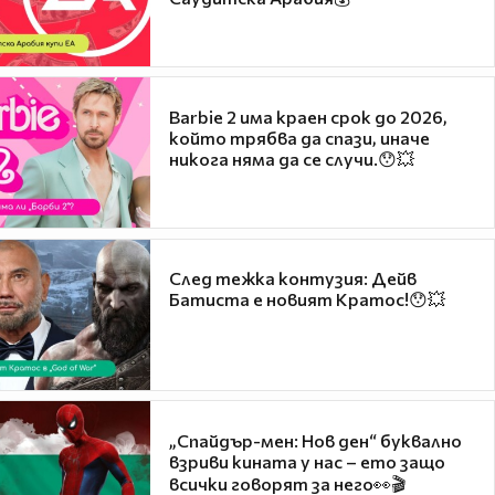
Barbie 2 има краен срок до 2026,
който трябва да спази, иначе
никога няма да се случи.😯💥
След тежка контузия: Дейв
Батиста е новият Кратос!😯💥
„Спайдър-мен: Нов ден“ буквално
взриви кината у нас – ето защо
всички говорят за него👀🎬