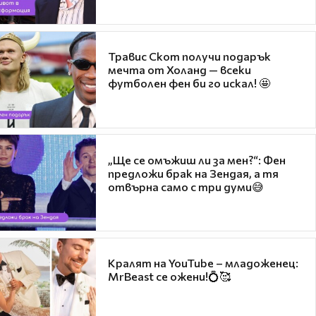
Травис Скот получи подарък
мечта от Холанд — всеки
футболен фен би го искал! 🤩
„Ще се омъжиш ли за мен?“: Фен
предложи брак на Зендая, а тя
отвърна само с три думи😅
Кралят на YouTube – младоженец:
MrBeast се ожени!💍🥰