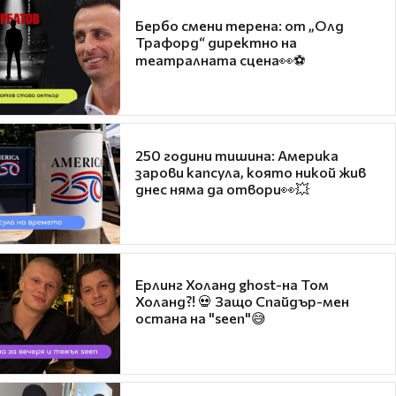
Бербо смени терена: от „Олд
Трафорд“ директно на
театралната сцена👀⚽
250 години тишина: Америка
зарови капсула, която никой жив
днес няма да отвори👀💥
Ерлинг Холанд ghost-на Том
Холанд?! 💀 Защо Спайдър-мен
остана на "seen"😅