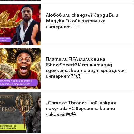
Любов или скандал? Карди Би и
Мадука Окойе разпалиха
интернет❤️‍🔥🔥
Плати ли FIFA милиони на
IShowSpeed?! Истината зад
сделката, която разтърси целия
интернет🤑💥
„Game of Thrones“ най-накрая
получава PC версията която
чакахме🎮🤩