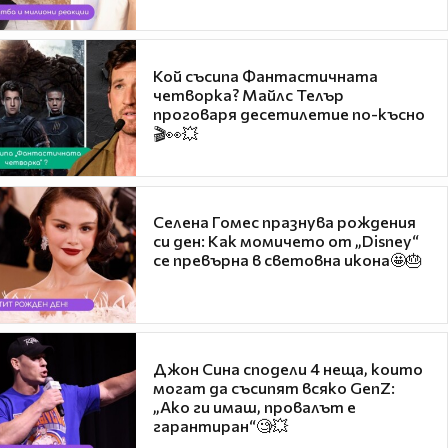
Кой съсипа Фантастичната
четворка? Майлс Телър
проговаря десетилетие по-късно
🎬👀💥
Селена Гомес празнува рождения
си ден: Как момичето от „Disney“
се превърна в световна икона🤩🎂
Джон Сина сподели 4 неща, които
могат да съсипят всяко GenZ:
„Ако ги имаш, провалът е
гарантиран“🧐💥