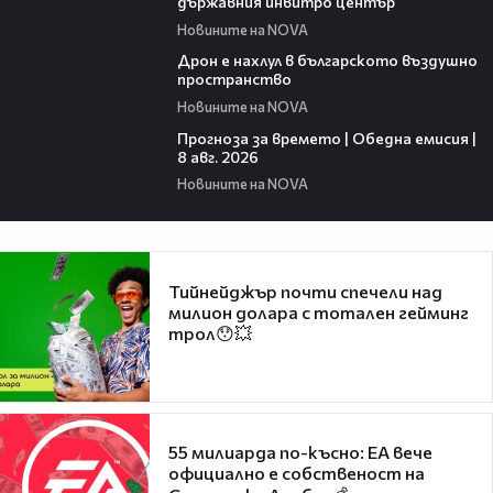
държавния инвитро център
Новините на NOVA
07:30
Дрон е нахлул в българското въздушно
пространство
Новините на NOVA
02:03
Прогноза за времето | Обедна емисия |
8 авг. 2026
Новините на NOVA
Тийнейджър почти спечели над
милион долара с тотален гейминг
трол😯💥
55 милиарда по-късно: EA вече
официално е собственост на