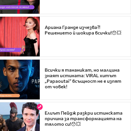
Ариана Гранде изчезва?!
Решението ѝ шокира всички!😯💥
Всички я тананикат, но малцина
знаят истината: VIRAL хитът
„Papaoutai“ всъщност не е изпят
от човек!
Елиът Пейдж разкри истинската
причина за трансформацията на
тялото си!😯💥