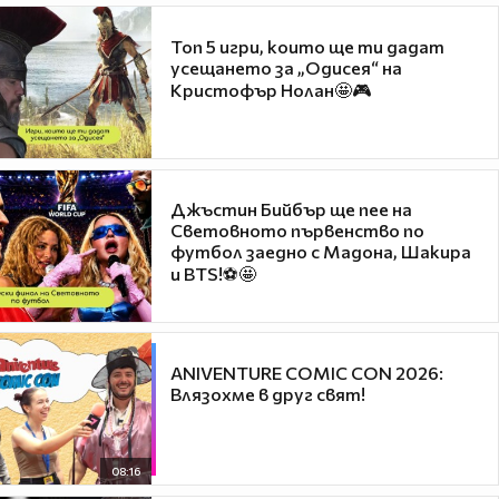
Топ 5 игри, които ще ти дадат
усещането за „Одисея“ на
Кристофър Нолан🤩🎮
Джъстин Бийбър ще пее на
Световното първенство по
футбол заедно с Мадона, Шакира
и BTS!⚽🤩
ANIVENTURE COMIC CON 2026:
Влязохме в друг свят!
08:16