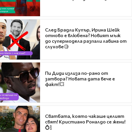
След Брадли Купър, Ирина Шейк
отново е влюбена? Новият мъж
до супермодела разпали лавина от
слухове🧐
Пи Диди излиза по-рано от
затвора? Новата дата вече е
факт!💥
Сватбата, която чакаше целият
свят! Кристиано Роналдо се жени!
💍🍾