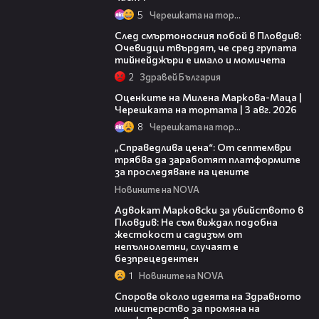
5
Черешката на тортата
09:32
След смъртоносния побой в Пловдив:
Очевидци твърдят, че сред групата
тийнейджъри е имало и момичета
2
Здравей България
14:06
Оценките на Милена Маркова-Маца |
Черешката на тортата | 3 авг. 2026
8
Черешката на тортата
03:12
„Справедлива цена“: От септември
трябва да заработят платформите
за проследяване на цените
Новините на NOVA
01:06
Адвокат Марковски за убийството в
Пловдив: Не съм виждал подобна
жестокост и садизъм от
непълнолетни, случаят е
безпрецедентен
1
Новините на NOVA
00:50
Спорове около идеята на Здравното
министерство за промяна на