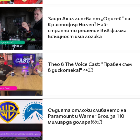
Защо Ахил липсва от „Одисей“ на
Кристофър Нолън? Най-
странното решение във филма
всъщност има логика
Theo в The Voice Cast: "Правен съм
в дискотека!" 👀💥
Съдията отложи сливането на
Paramount и Warner Bros. за 110
милиарда долара!😯💥