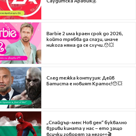
Саудитска Арабия💰
Barbie 2 има краен срок до 2026,
който трябва да спази, иначе
никога няма да се случи.😯💥
След тежка контузия: Дейв
Батиста е новият Кратос!😯💥
„Спайдър-мен: Нов ден“ буквално
взриви кината у нас – ето защо
всички говорят за него👀🎬