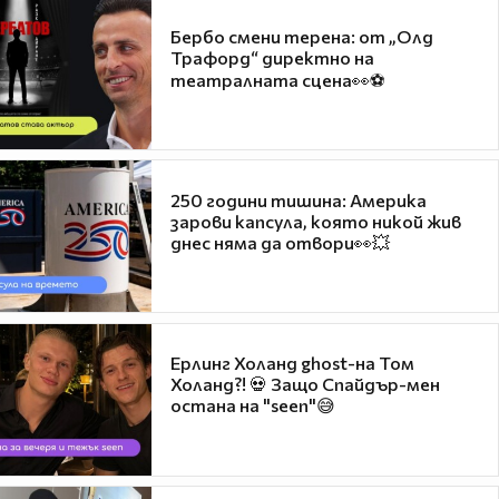
Бербо смени терена: от „Олд
Трафорд“ директно на
театралната сцена👀⚽
250 години тишина: Америка
зарови капсула, която никой жив
днес няма да отвори👀💥
Ерлинг Холанд ghost-на Том
Холанд?! 💀 Защо Спайдър-мен
остана на "seen"😅