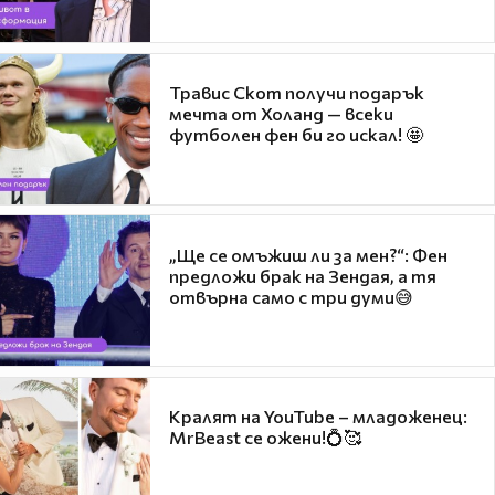
Травис Скот получи подарък
мечта от Холанд — всеки
футболен фен би го искал! 🤩
„Ще се омъжиш ли за мен?“: Фен
предложи брак на Зендая, а тя
отвърна само с три думи😅
Кралят на YouTube – младоженец:
MrBeast се ожени!💍🥰