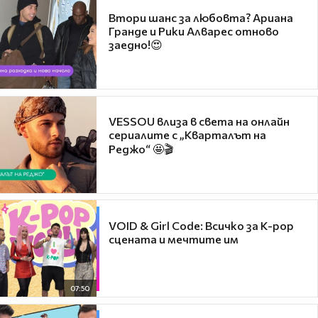
Втори шанс за любовта? Ариана
Гранде и Рики Алварес отново
заедно!😍
VESSOU влиза в света на онлайн
сериалите с „Кварталът на
Реджо“ 🤩🎬
VOID & Girl Code: Всичко за K-pop
сцената и мечтите им
07:50