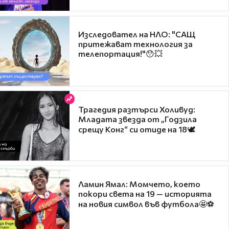
Изследовател на НЛО: "САЩ
притежават технология за
телепортация!"😯💥
Трагедия разтърси Холивуд:
Младата звезда от „Годзила
срещу Конг“ си отиде на 18🕊️
Ламин Ямал: Момчето, което
покори света на 19 — историята
на новия символ във футбола🤩⚽