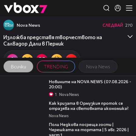
Member of
👾
Nova News
СЛЕДВАЙ
270
Изложба представя творчеството на
Салвадор Дали в Перник
Всички
TRENDING
Nova News
22:56
Новините на NOVA NEWS (07.08.2026 -
20:00)
1
Nova News
14:07
Как кризата в Ормузкия проток се
отразява на световната икономика?
Nova News
19:25
Поли Недкова посреща гости |
Черешката на тортата | 5 авг. 2026 |
част 1