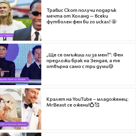
Травис Скот получи подарък
мечта от Холанд — всеки
футболен фен би го искал! 🤩
„Ще се омъжиш ли за мен?“: Фен
предложи брак на Зендая, а тя
отвърна само с три думи😅
Кралят на YouTube – младоженец:
MrBeast се ожени!💍🥰