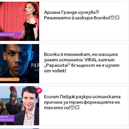
Ариана Гранде изчезва?!
Решението ѝ шокира всички!😯💥
Всички я тананикат, но малцина
знаят истината: VIRAL хитът
„Papaoutai“ всъщност не е изпят
от човек!
Елиът Пейдж разкри истинската
причина за трансформацията на
тялото си!😯💥