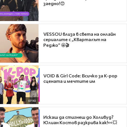
заедно!😍
VESSOU влиза в света на онлайн
сериалите с „Кварталът на
Реджо“ 🤩🎬
VOID & Girl Code: Всичко за K-pop
сцената и мечтите им
07:50
Искаш да стигнеш до Холивуд?
Юлиан Костов разкрива как!👀💥