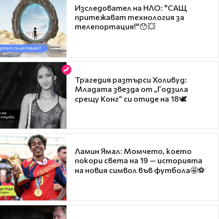
Изследовател на НЛО: "САЩ
притежават технология за
телепортация!"😯💥
Трагедия разтърси Холивуд:
Младата звезда от „Годзила
срещу Конг“ си отиде на 18🕊️
Ламин Ямал: Момчето, което
покори света на 19 — историята
на новия символ във футбола🤩⚽