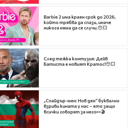
Barbie 2 има краен срок до 2026,
който трябва да спази, иначе
никога няма да се случи.😯💥
След тежка контузия: Дейв
Батиста е новият Кратос!😯💥
„Спайдър-мен: Нов ден“ буквално
взриви кината у нас – ето защо
всички говорят за него👀🎬