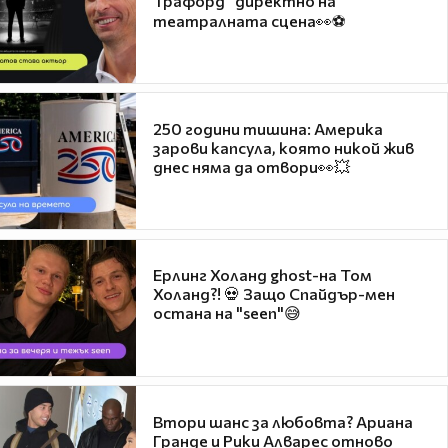
Трафорд“ директно на
театралната сцена👀⚽
250 години тишина: Америка
зарови капсула, която никой жив
днес няма да отвори👀💥
Ерлинг Холанд ghost-на Том
Холанд?! 💀 Защо Спайдър-мен
остана на "seen"😅
Втори шанс за любовта? Ариана
Гранде и Рики Алварес отново