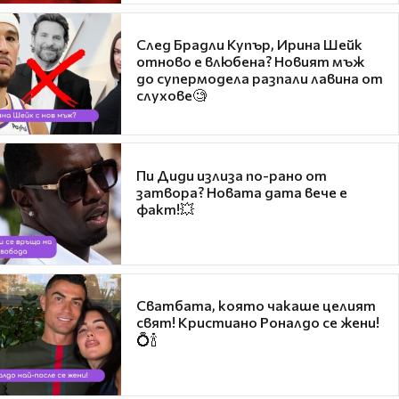
След Брадли Купър, Ирина Шейк
отново е влюбена? Новият мъж
до супермодела разпали лавина от
слухове🧐
Пи Диди излиза по-рано от
затвора? Новата дата вече е
факт!💥
Сватбата, която чакаше целият
свят! Кристиано Роналдо се жени!
💍🍾