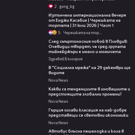
2
gong_bg
18:07
Изтънчена интернационална вечеря
от Енджи Касабие | Черешката на
тортата | 31 юли 2026 | Част 1
5
Черешката на тортата
09:32
След смъртоносния побой в Пловдив:
Очевидци твърдят, че сред групата
тийнейджъри е имало и момичета
Здравей България
00:34
В "Социална мрежа" на 29 декември ще
видите
Nova News
12:20
Какви са тенденциите в иновациите и
предстоящите глобални промени?
Nova News
01:18
Гърция оглави класация на най-добре
представящи се световни икономики
Nova News
01:50
Автобус блъсна пешеходка и кола в