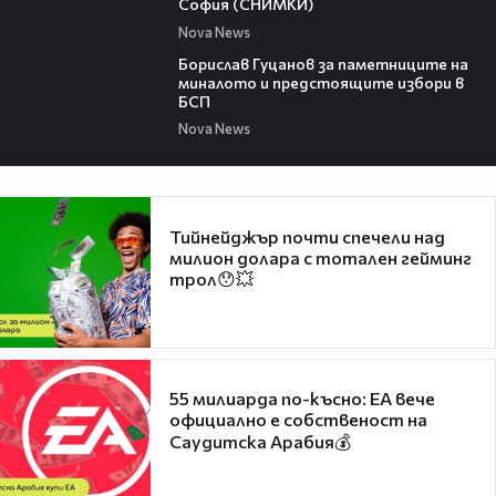
София (СНИМКИ)
Nova News
16:41
Борислав Гуцанов за паметниците на
миналото и предстоящите избори в
БСП
Nova News
Тийнейджър почти спечели над
милион долара с тотален гейминг
трол😯💥
55 милиарда по-късно: EA вече
официално е собственост на
Саудитска Арабия💰