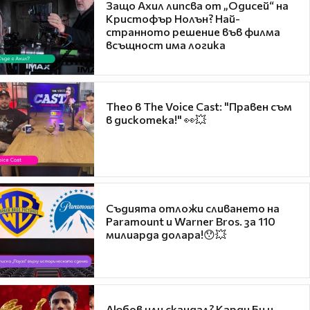
Защо Ахил липсва от „Одисей“ на
Кристофър Нолън? Най-
странното решение във филма
всъщност има логика
Theo в The Voice Cast: "Правен съм
в дискотека!" 👀💥
Съдията отложи сливането на
Paramount и Warner Bros. за 110
милиарда долара!😯💥
Любов или скандал? Карди Би и