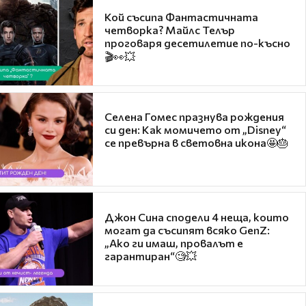
Кой съсипа Фантастичната
четворка? Майлс Телър
проговаря десетилетие по-късно
🎬👀💥
Селена Гомес празнува рождения
си ден: Как момичето от „Disney“
се превърна в световна икона🤩🎂
Джон Сина сподели 4 неща, които
могат да съсипят всяко GenZ:
„Ако ги имаш, провалът е
гарантиран“🧐💥