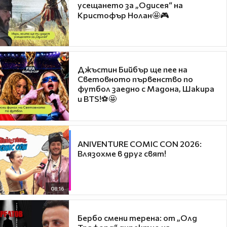
усещането за „Одисея“ на
Кристофър Нолан🤩🎮
Джъстин Бийбър ще пее на
Световното първенство по
футбол заедно с Мадона, Шакира
и BTS!⚽🤩
ANIVENTURE COMIC CON 2026:
Влязохме в друг свят!
08:16
Бербо смени терена: от „Олд