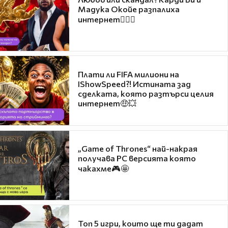
Мадука Окойе разпалиха
интернет❤️‍🔥🔥
Плати ли FIFA милиони на
IShowSpeed?! Истината зад
сделката, която разтърси целия
интернет🤑💥
„Game of Thrones“ най-накрая
получава PC версията която
чакахме🎮🤩
Топ 5 игри, които ще ти дадат