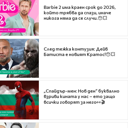
Barbie 2 има краен срок до 2026,
който трябва да спази, иначе
никога няма да се случи.😯💥
След тежка контузия: Дейв
Батиста е новият Кратос!😯💥
„Спайдър-мен: Нов ден“ буквално
взриви кината у нас – ето защо
всички говорят за него👀🎬