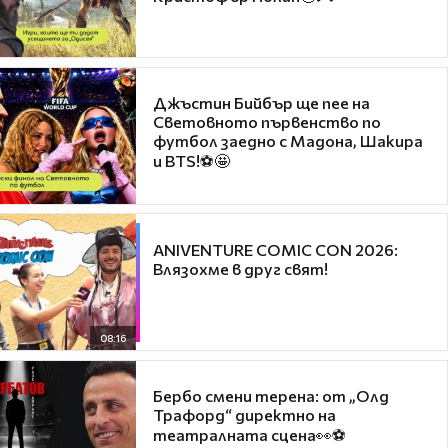
Джъстин Бийбър ще пее на
Световното първенство по
футбол заедно с Мадона, Шакира
и BTS!⚽🤩
ANIVENTURE COMIC CON 2026:
Влязохме в друг свят!
08:16
Бербо смени терена: от „Олд
Трафорд“ директно на
театралната сцена👀⚽