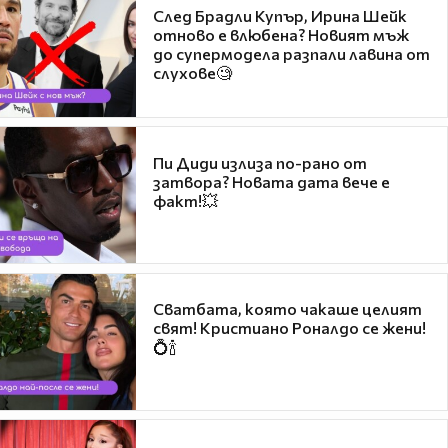
След Брадли Купър, Ирина Шейк
отново е влюбена? Новият мъж
до супермодела разпали лавина от
слухове🧐
Пи Диди излиза по-рано от
затвора? Новата дата вече е
факт!💥
Сватбата, която чакаше целият
свят! Кристиано Роналдо се жени!
💍🍾