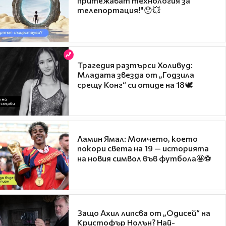
притежават технология за
телепортация!"😯💥
Трагедия разтърси Холивуд:
Младата звезда от „Годзила
срещу Конг“ си отиде на 18🕊️
Ламин Ямал: Момчето, което
покори света на 19 — историята
на новия символ във футбола🤩⚽
Защо Ахил липсва от „Одисей“ на
Кристофър Нолън? Най-