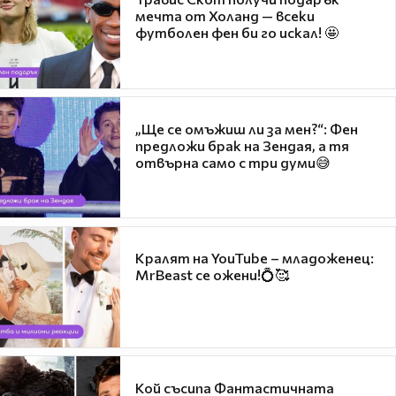
мечта от Холанд — всеки
футболен фен би го искал! 🤩
„Ще се омъжиш ли за мен?“: Фен
предложи брак на Зендая, а тя
отвърна само с три думи😅
Кралят на YouTube – младоженец:
MrBeast се ожени!💍🥰
Кой съсипа Фантастичната