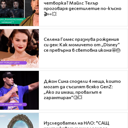
четворка? Майлс Телър
проговаря десетилетие по-късно
🎬👀💥
Селена Гомес празнува рождения
си ден: Как момичето от „Disney“
се превърна в световна икона🤩🎂
Джон Сина сподели 4 неща, които
могат да съсипят всяко GenZ:
„Ако ги имаш, провалът е
гарантиран“🧐💥
Изследовател на НЛО: "САЩ