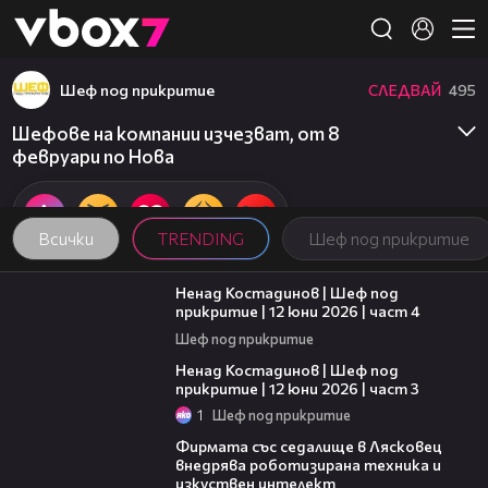
Member of
👾
Шеф под прикритие
СЛЕДВАЙ
495
Шефове на компании изчезват, от 8
февруари по Нова
Всички
TRENDING
Шеф под прикритие
16:45
Ненад Костадинов | Шеф под
прикритие | 12 юни 2026 | част 4
Шеф под прикритие
11:32
Ненад Костадинов | Шеф под
прикритие | 12 юни 2026 | част 3
1
Шеф под прикритие
00:06
Фирмата със седалище в Лясковец
внедрява роботизирана техника и
изкуствен интелект