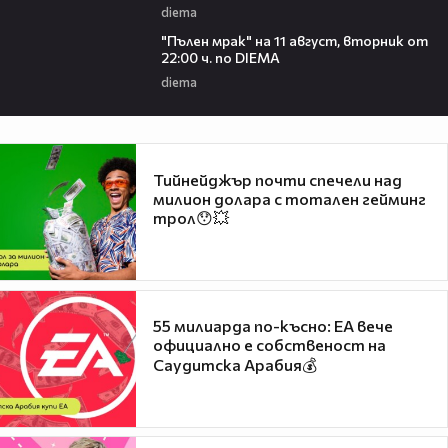
diema
00:31
"Пълен мрак" на 11 август, вторник от
22:00 ч. по DIEMA
diema
Тийнейджър почти спечели над
милион долара с тотален гейминг
трол😯💥
55 милиарда по-късно: EA вече
официално е собственост на
Саудитска Арабия💰