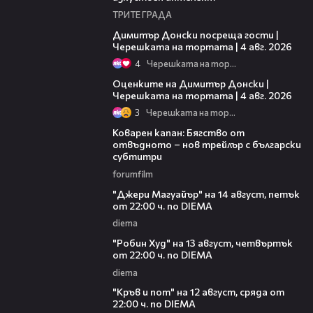
ТРИТЕ ГРАДА
17:43
Димитър Донски посреща гости |
Черешката на тортата | 4 авг. 2026
4
Черешката на тортата
16:45
Оценките на Димитър Донски |
Черешката на тортата | 4 авг. 2026
3
Черешката на тортата
01:13
Коварен капан: Бягство от
отвъдното – нов трейлър с български
субтитри
forumfilm
00:30
"Джери Магуайър" на 14 август, петък
от 22:00 ч. по DIEMA
diema
00:34
"Робин Худ" на 13 август, четвъртък
от 22:00 ч. по DIEMA
diema
00:29
"Кръв и пот" на 12 август, сряда от
22:00 ч. по DIEMA