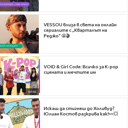
VESSOU влиза в света на онлайн
сериалите с „Кварталът на
Реджо“ 🤩🎬
VOID & Girl Code: Всичко за K-pop
сцената и мечтите им
07:50
Искаш да стигнеш до Холивуд?
Юлиан Костов разкрива как!👀💥