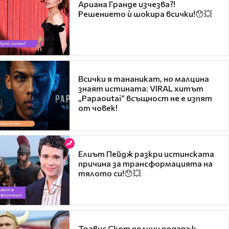
Ариана Гранде изчезва?!
Решението ѝ шокира всички!😯💥
Всички я тананикат, но малцина
знаят истината: VIRAL хитът
„Papaoutai“ всъщност не е изпят
от човек!
Елиът Пейдж разкри истинската
причина за трансформацията на
тялото си!😯💥
Травис Скот получи подарък