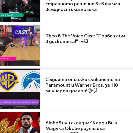
странното решение във филма
всъщност има логика
Theo в The Voice Cast: "Правен съм
в дискотека!" 👀💥
Съдията отложи сливането на
Paramount и Warner Bros. за 110
милиарда долара!😯💥
Любов или скандал? Карди Би и
Мадука Окойе разпалиха