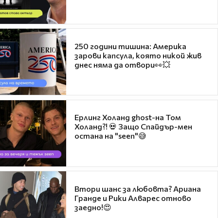
250 години тишина: Америка
зарови капсула, която никой жив
днес няма да отвори👀💥
Ерлинг Холанд ghost-на Том
Холанд?! 💀 Защо Спайдър-мен
остана на "seen"😅
Втори шанс за любовта? Ариана
Гранде и Рики Алварес отново
заедно!😍