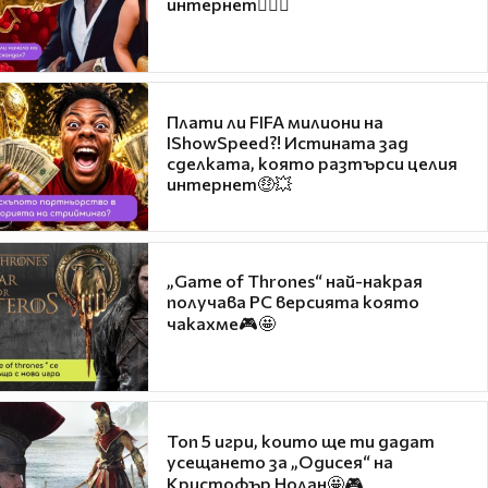
интернет❤️‍🔥🔥
Плати ли FIFA милиони на
IShowSpeed?! Истината зад
сделката, която разтърси целия
интернет🤑💥
„Game of Thrones“ най-накрая
получава PC версията която
чакахме🎮🤩
Топ 5 игри, които ще ти дадат
усещането за „Одисея“ на
Кристофър Нолан🤩🎮