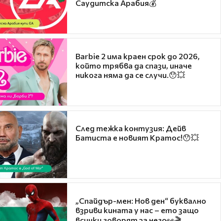
Саудитска Арабия💰
Barbie 2 има краен срок до 2026,
който трябва да спази, иначе
никога няма да се случи.😯💥
След тежка контузия: Дейв
Батиста е новият Кратос!😯💥
„Спайдър-мен: Нов ден“ буквално
взриви кината у нас – ето защо
всички говорят за него👀🎬