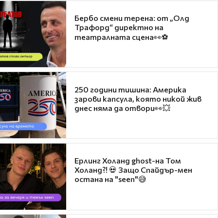
Бербо смени терена: от „Олд
Трафорд“ директно на
театралната сцена👀⚽
250 години тишина: Америка
зарови капсула, която никой жив
днес няма да отвори👀💥
Ерлинг Холанд ghost-на Том
Холанд?! 💀 Защо Спайдър-мен
остана на "seen"😅