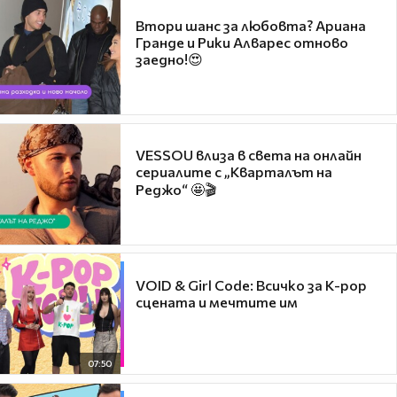
Втори шанс за любовта? Ариана
Гранде и Рики Алварес отново
заедно!😍
VESSOU влиза в света на онлайн
сериалите с „Кварталът на
Реджо“ 🤩🎬
VOID & Girl Code: Всичко за K-pop
сцената и мечтите им
07:50