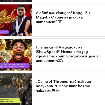
Любов или скандал? Карди Би и
Мадука Окойе разпалиха
интернет❤️‍🔥🔥
Плати ли FIFA милиони на
IShowSpeed?! Истината зад
сделката, която разтърси целия
интернет🤑💥
„Game of Thrones“ най-накрая
получава PC версията която
чакахме🎮🤩