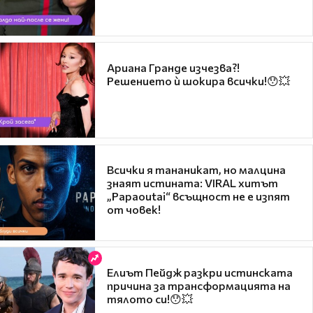
Ариана Гранде изчезва?!
Решението ѝ шокира всички!😯💥
Всички я тананикат, но малцина
знаят истината: VIRAL хитът
„Papaoutai“ всъщност не е изпят
от човек!
Елиът Пейдж разкри истинската
причина за трансформацията на
тялото си!😯💥