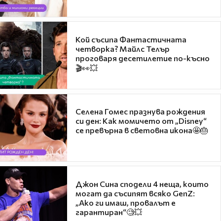
Кой съсипа Фантастичната
четворка? Майлс Телър
проговаря десетилетие по-късно
🎬👀💥
Селена Гомес празнува рождения
си ден: Как момичето от „Disney“
се превърна в световна икона🤩🎂
Джон Сина сподели 4 неща, които
могат да съсипят всяко GenZ:
„Ако ги имаш, провалът е
гарантиран“🧐💥