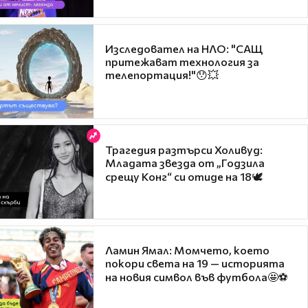
Изследовател на НЛО: "САЩ
притежават технология за
телепортация!"😯💥
Трагедия разтърси Холивуд:
Младата звезда от „Годзила
срещу Конг“ си отиде на 18🕊️
Ламин Ямал: Момчето, което
покори света на 19 — историята
на новия символ във футбола🤩⚽