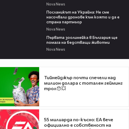
Nova News
01:23
Посланикът на Украйна: Не сме
насочвали дронове към която и да е
страна партньор
Nova News
01:15
Първата зоолинейка в България ще
помага на бедстващи животни
Nova News
Тийнейджър почти спечели над
милион долара с тотален гейминг
трол😯💥
55 милиарда по-късно: EA вече
официално е собственост на