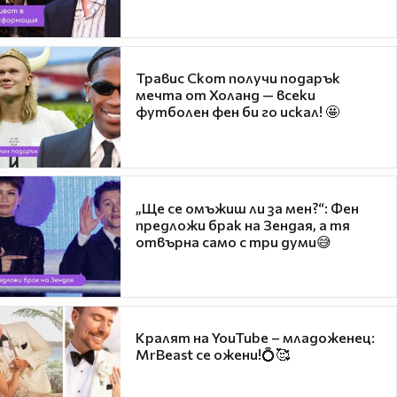
Травис Скот получи подарък
мечта от Холанд — всеки
футболен фен би го искал! 🤩
„Ще се омъжиш ли за мен?“: Фен
предложи брак на Зендая, а тя
отвърна само с три думи😅
Кралят на YouTube – младоженец:
MrBeast се ожени!💍🥰