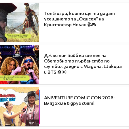
Топ 5 игри, които ще ти дадат
усещането за „Одисея“ на
Кристофър Нолан🤩🎮
Джъстин Бийбър ще пее на
Световното първенство по
футбол заедно с Мадона, Шакира
и BTS!⚽🤩
ANIVENTURE COMIC CON 2026:
Влязохме в друг свят!
08:16