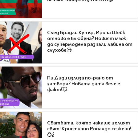
След Брадли Купър, Ирина Шейк
отново е влюбена? Новият мъж
до супермодела разпали лавина от
слухове🧐
Пи Диди излиза по-рано от
затвора? Новата дата вече е
факт!💥
Сватбата, която чакаше целият
свят! Кристиано Роналдо се жени!
💍🍾