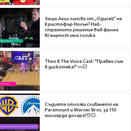
Защо Ахил липсва от „Одисей“ на
Кристофър Нолън? Най-
странното решение във филма
всъщност има логика
Theo в The Voice Cast: "Правен съм
в дискотека!" 👀💥
Съдията отложи сливането на
Paramount и Warner Bros. за 110
милиарда долара!😯💥