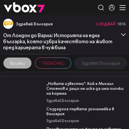
Member of
👾
Здравей България
СЛЕДВАЙ
1816
От Лондон до Варна: Историята на една
българка, която избра качеството на живот
пред кариерата в чужбина
Всички
TRENDING
Здравей България
09:16
„Новите известни”: Кой е Михаил
Стоянов и защо не иска да има плочки
на корема
Здравей България
06:17
Създадоха първата зоолинейка в
България
Здравей България
08:42
Прехвърлянето на фонда за инвитро