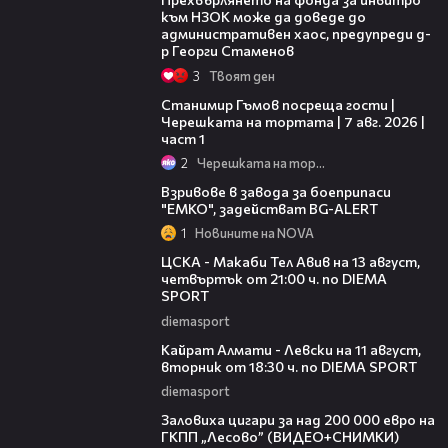
към НЗОК може да доведе до
административен хаос, предупреди д-
р Георги Стаменов
3
Твоят ден
16:22
Станимир Гъмов посреща гости |
Черешката на тортата | 7 авг. 2026 |
част 1
2
Черешката на тортата
02:58
Взривове в завода за боеприпаси
"ЕМКО", задействат BG-ALERT
1
Новините на NOVA
00:29
ЦСКА - Макаби Тел Авив на 13 август,
четвъртък от 21:00 ч. по DIEMA
SPORT
diemasport
00:24
Кайрат Алмати - Левски на 11 август,
вторник от 18:30 ч. по DIEMA SPORT
diemasport
01:09
Заловиха цигари за над 200 000 евро на
ГКПП „Лесово” (ВИДЕО+СНИМКИ)