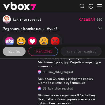
Member of
👾
kak_shte_reagirat
СЛЕДВАЙ
660
Разгонена котка или ...Луна?!
Всички
TRENDING
kak_shte_reagirat
03:07
Pavell & Venci Venc' реагират на
Малката булка, д-р Радева и още щури
личности
60
kak_shte_reagirat
05:47
Михаела Филева и Искрата срещу
шотове с неясна субстанция
88
kak_shte_reagirat
00:06
Фирмата със седалище в Лясковец
внедрява роботизирана техника и
изкуствен интелект