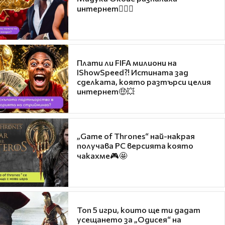
интернет❤️‍🔥🔥
Плати ли FIFA милиони на
IShowSpeed?! Истината зад
сделката, която разтърси целия
интернет🤑💥
„Game of Thrones“ най-накрая
получава PC версията която
чакахме🎮🤩
Топ 5 игри, които ще ти дадат
усещането за „Одисея“ на