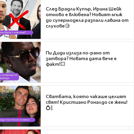
След Брадли Купър, Ирина Шейк
отново е влюбена? Новият мъж
до супермодела разпали лавина от
слухове🧐
Пи Диди излиза по-рано от
затвора? Новата дата вече е
факт!💥
Сватбата, която чакаше целият
свят! Кристиано Роналдо се жени!
💍🍾