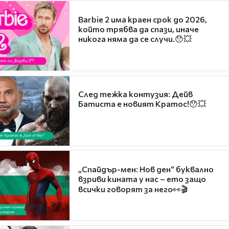
Barbie 2 има краен срок до 2026,
който трябва да спази, иначе
никога няма да се случи.😯💥
След тежка контузия: Дейв
Батиста е новият Кратос!😯💥
„Спайдър-мен: Нов ден“ буквално
взриви кината у нас – ето защо
всички говорят за него👀🎬