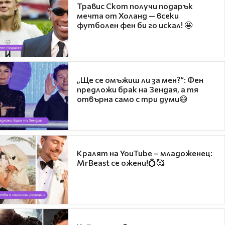
Травис Скот получи подарък
мечта от Холанд — всеки
футболен фен би го искал! 🤩
„Ще се омъжиш ли за мен?“: Фен
предложи брак на Зендая, а тя
отвърна само с три думи😅
Кралят на YouTube – младоженец:
MrBeast се ожени!💍🥰