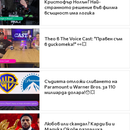
Кристофър Нолън? Най-
странното решение във филма
всъщност има логика
Theo в The Voice Cast: "Правен съм
в дискотека!" 👀💥
Съдията отложи сливането на
Paramount и Warner Bros. за 110
милиарда долара!😯💥
Любов или скандал? Карди Би и
Мадука Окойе разпалиха