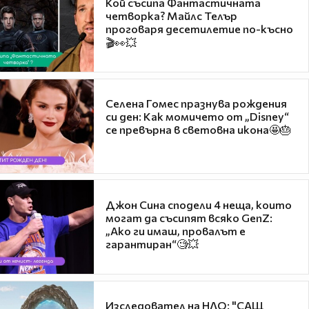
Кой съсипа Фантастичната
четворка? Майлс Телър
проговаря десетилетие по-късно
🎬👀💥
Селена Гомес празнува рождения
си ден: Как момичето от „Disney“
се превърна в световна икона🤩🎂
Джон Сина сподели 4 неща, които
могат да съсипят всяко GenZ:
„Ако ги имаш, провалът е
гарантиран“🧐💥
Изследовател на НЛО: "САЩ