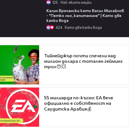
126
Най-яките мацки
05:56
Калин Врачански като Васил Михайлов
- "Петко льо, капитанине" | Като две
капки вода
424
Като две капки вода
Тийнейджър почти спечели над
милион долара с тотален гейминг
трол😯💥
55 милиарда по-късно: EA вече
официално е собственост на
Саудитска Арабия💰