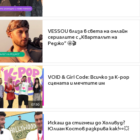
VESSOU влиза в света на онлайн
сериалите с „Кварталът на
Реджо“ 🤩🎬
VOID & Girl Code: Всичко за K-pop
сцената и мечтите им
07:50
Искаш да стигнеш до Холивуд?
Юлиан Костов разкрива как!👀💥