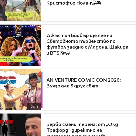
Кристофър Нолан🤩🎮
Джъстин Бийбър ще пее на
Световното първенство по
футбол заедно с Мадона, Шакира
и BTS!⚽🤩
ANIVENTURE COMIC CON 2026:
Влязохме в друг свят!
08:16
Бербо смени терена: от „Олд
Трафорд“ директно на
театралната сцена👀⚽