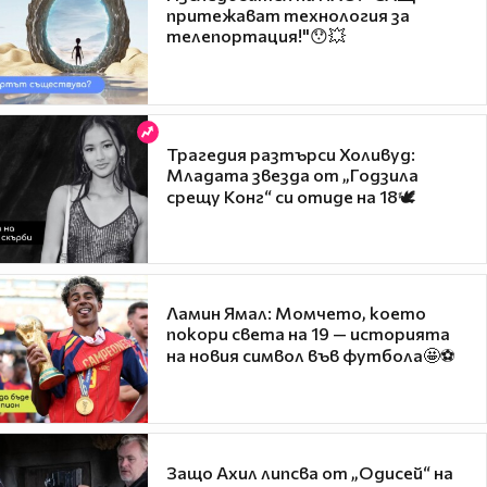
притежават технология за
телепортация!"😯💥
Трагедия разтърси Холивуд:
Младата звезда от „Годзила
срещу Конг“ си отиде на 18🕊️
Ламин Ямал: Момчето, което
покори света на 19 — историята
на новия символ във футбола🤩⚽
Защо Ахил липсва от „Одисей“ на