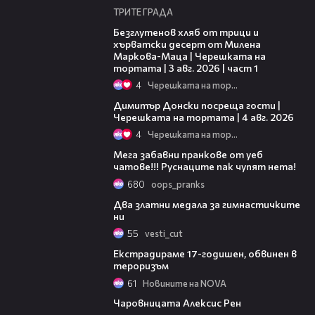
ТРИТЕ ГРАДА
16:02
Безглутенов хляб от трици и
хърватски десерт от Милена
Маркова-Маца | Черешката на
тортата | 3 авг. 2026 | част 1
4
Черешката на тортата
17:43
Димитър Донски посреща гости |
Черешката на тортата | 4 авг. 2026
4
Черешката на тортата
03:28
Мега забавни пранкове от уеб
чатове!!! Руснаците пак чупят нета!
680
oops_pranks
00:54
Два златни медала за гимнастичките
ни
55
vesti_cut
00:32
Екстрадираме 17-годишен, обвинен в
тероризъм
61
Новините на NOVA
04:12
Чаровницата Алексис Рен