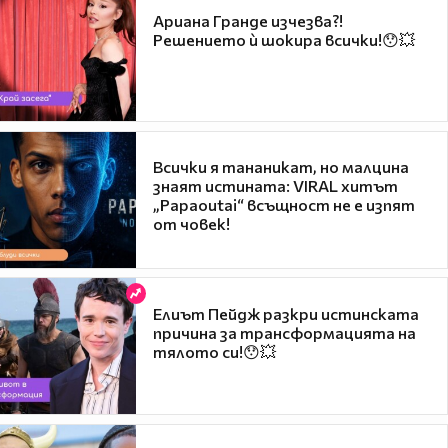
Ариана Гранде изчезва?!
Решението ѝ шокира всички!😯💥
Всички я тананикат, но малцина
знаят истината: VIRAL хитът
„Papaoutai“ всъщност не е изпят
от човек!
Елиът Пейдж разкри истинската
причина за трансформацията на
тялото си!😯💥