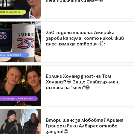
250 години тишина: Америка
зарови капсула, която никой жив
днес няма да отвори👀💥
Ерлинг Холанд ghost-на Том
Холанд?! 💀 Защо Спайдър-мен
остана на "seen"😅
Втори шанс за любовта? Ариана
Гранде и Рики Алварес отново
заедно!😍