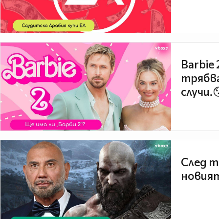
Barbie
трябва
случи.
След т
новият