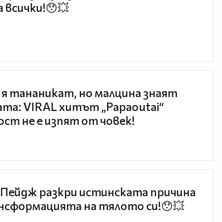
 всички!😯💥
 я тананикат, но малцина знаят
та: VIRAL хитът „Papaoutai“
ст не е изпят от човек!
Пейдж разкри истинската причина
нсформацията на тялото си!😯💥