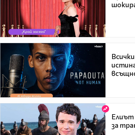
шокира
Всички
истина
всъщно
Елиът 
за тра