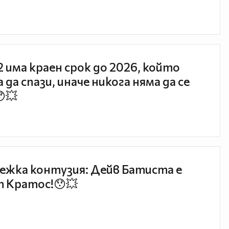
 2 има краен срок до 2026, който
 да спази, иначе никога няма да се
😯💥
ежка контузия: Дейв Батиста е
 Кратос!😯💥