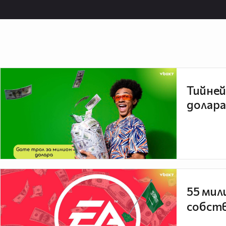
Тийней
долара
55 мил
собств