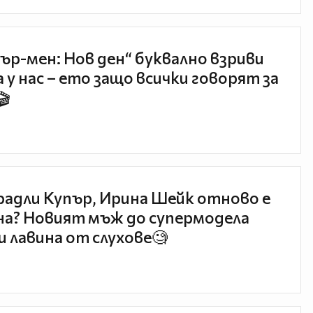
ър-мен: Нов ден“ буквално взриви
 у нас – ето защо всички говорят за
🎬
радли Купър, Ирина Шейк отново е
а? Новият мъж до супермодела
и лавина от слухове🧐