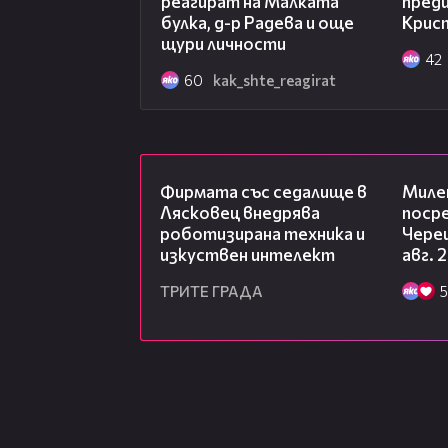
реагират на Малката
пред
булка, д-р Радева и още
Крис
щури личности
42
60
kak_shte_reagirat
00:06
Фирмата със седалище в
Миле
Лясковец внедрява
посре
роботизирана техника и
Чере
изкуствен интелект
авг. 
ТРИТЕ ГРАДА
5