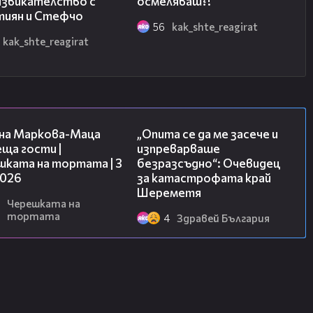
извикателство с
осмеляваш?!
тиян и Стефчо
56
kak_shte_reagirat
kak_shte_reagirat
20:17
06:38
на Маркова-Маца
„Опита се да ме засече и
ща гости |
изпреварваше
шката на тортата | 3
безразсъдно“: Очевидец
2026
за катастрофата край
Шереметя
Черешката на
тортата
4
Здравей България