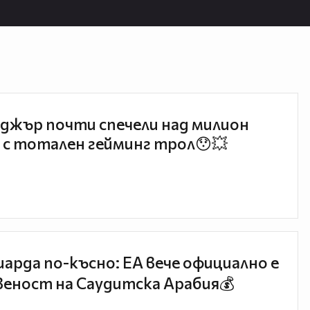
джър почти спечели над милион
 с тотален гейминг трол😯💥
иарда по-късно: EA вече официално е
еност на Саудитска Арабия💰