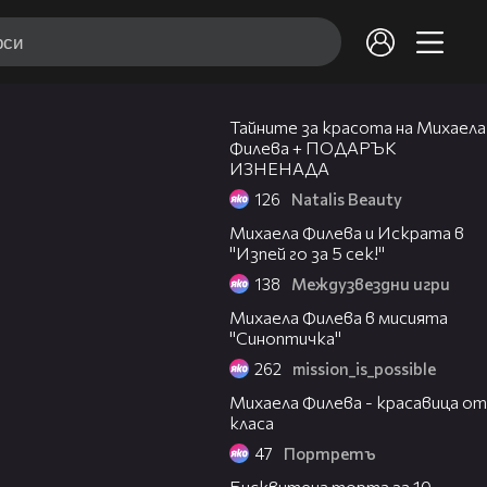
09:19
Тайните за красота на Михаела
Филева + ПОДАРЪК
ИЗНЕНАДА
126
Natalis Beauty
03:57
Михаела Филева и Искрата в
"Изпей го за 5 сек!"
138
Междузвездни игри
02:29
Михаела Филева в мисията
"Синоптичка"
262
mission_is_possible
03:27
Михаела Филева - красавица от
класа
47
Портретъ
05:59
Бисквитена торта за 10