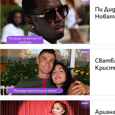
Пи Дид
Новата
Сватба
Кристи
Ариана