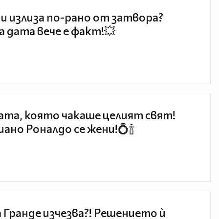
и излиза по-рано от затвора?
 дата вече е факт!💥
та, която чакаше целият свят!
ано Роналдо се жени!💍🍾
 Гранде изчезва?! Решението ѝ