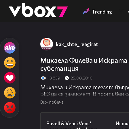
Member of
👾
Trending
kak_shte_reagirat
Михаела Филева и Искрата 
субстанция
13 839
25.08.2016
Михаела и Искрата теглят въпр
БЕЗ да се замислят. В противен с
съмнително съдържание...;)
Виж повече
Нека видим кой ще се справи по-
03:07
Pavell & Venci Venc'
Исти
Ако ви харесва видеото, споделете