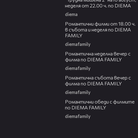
неделя от 22.00 ч. по DIEMA
diema
00:36
Романтични филми от 18.00 ч.
в събота и неделя по DIEMA
FAMILY
diemafamily
00:21
Романтичнa неделна вечер с
филма по DIEMA FAMILY
diemafamily
00:20
Романтичнa събота вечер с
филма по DIEMA FAMILY
diemafamily
00:32
Романтични обеди с филмите
по DIEMA FAMILY
diemafamily