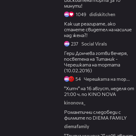
минути!
1049
didiskitchen
04:25
Как ще реагирате, ако
станете свидетел на насилие
над жена?!
237
Social Virals
23:59
Гери Дончева готви вечеря,
посветена на Титаник -
Черешката на тортата
(10.02.2016)
54
Черешката на тортата
00:30
"Хитч" на 16 август, неделя от
21:00 ч. по KINO NOVA
kinonova_
00:31
Романтични следобеди с
филмите по DIEMA FAMILY
diemafamily
00:31
"Трудна мишена 2" на16 август,