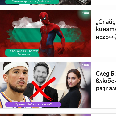
„Спайд
кината
него👀
След Б
влюбен
разпал