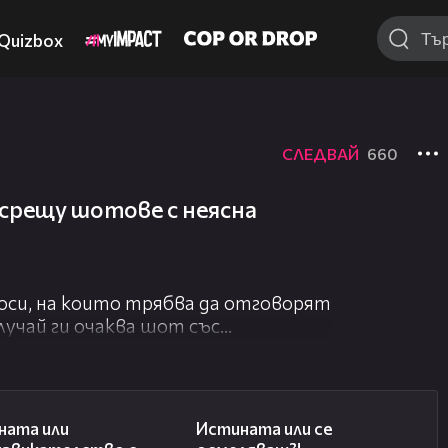
Quizbox
СЛЕДВАЙ
660
срещу шотове с неясна
оси, на които трябва да отговорят
лучай ги очаква шот със
добре!
05:41
06:06
ната или
Истината или се
 го и дайте по едно палче нагоре! :)