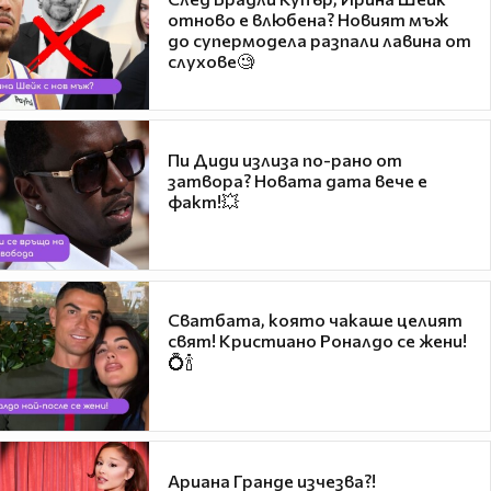
отново е влюбена? Новият мъж
до супермодела разпали лавина от
слухове🧐
Пи Диди излиза по-рано от
затвора? Новата дата вече е
факт!💥
Сватбата, която чакаше целият
свят! Кристиано Роналдо се жени!
💍🍾
Ариана Гранде изчезва?!