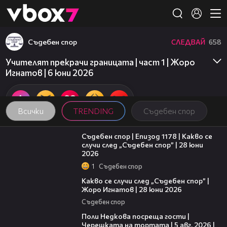
Member of
👾
Съдебен спор
СЛЕДВАЙ
658
Учителят прекрачи границата | част 1 | Жоро
Игнатов | 6 юни 2026
Всички
TRENDING
Съдебен спор
47:02
Съдебен спор | Епизод 1178 | Какво се
случи след „Съдебен спор” | 28 юни
2026
1
Съдебен спор
15:58
Какво се случи след „Съдебен спор” |
Жоро Игнатов | 28 юни 2026
Съдебен спор
13:03
Поли Недкова посреща гости |
Черешката на тортата | 5 авг. 2026 |