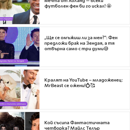
мечта от Холанд — всеки
футболен фен би го искал! 🤩
„Ще се омъжиш ли за мен?“: Фен
предложи брак на Зендая, а тя
отвърна само с три думи😅
Кралят на YouTube – младоженец:
MrBeast се ожени!💍🥰
Кой съсипа Фантастичната
четворка? Майлс Телър