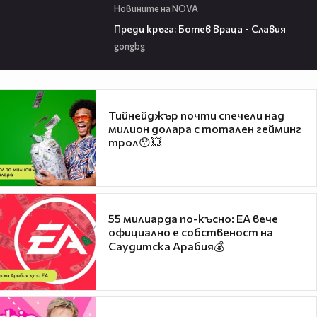
Новините на NOVA
06:28
Преди кръга: Ботев Враца - Славия
gongbg
Тийнейджър почти спечели над
милион долара с тотален гейминг
трол😯💥
55 милиарда по-късно: EA вече
официално е собственост на
Саудитска Арабия💰