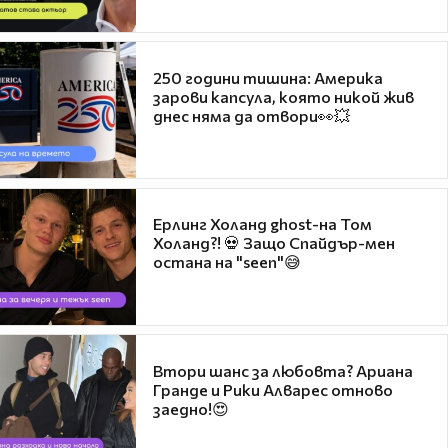
250 години тишина: Америка
зарови капсула, която никой жив
днес няма да отвори👀💥
Ерлинг Холанд ghost-на Том
Холанд?! 💀 Защо Спайдър-мен
остана на "seen"😅
Втори шанс за любовта? Ариана
Гранде и Рики Алварес отново
заедно!😍