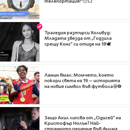
телепортация!"😯💥
Трагедия разтърси Холивуд:
Младата звезда от „Годзила
срещу Конг“ си отиде на 18🕊️
Ламин Ямал: Момчето, което
покори света на 19 — историята
на новия символ във футбола🤩⚽
Защо Ахил липсва от „Одисей“ на
Кристофър Нолън? Най-
странното решение във филма