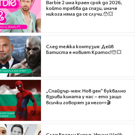
Barbie 2 има краен срок до 2026,
който трябва да спази, иначе
никога няма да се случи.😯💥
След тежка контузия: Дейв
Батиста е новият Кратос!😯💥
„Спайдър-мен: Нов ден“ буквално
взриви кината у нас – ето защо
всички говорят за него👀🎬
След Брадли Купър, Ирина Шейк