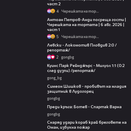
част 2
4
Черешката на тортата
19:09
Антоан Петров-Анди посреща гости |
Черешката на тортата | 6 авг. 2026 |
част 1
5
Черешката на тортата
06:10
Левски - Локомотив Пловдив 2:0 /
репортаж/
2
gongbg
08:50
Куинс Парк Рейнджърс - Милуол 1:1 (0:2
след дузпи) /репортаж/
gong_bg
03:07
Симеон Шишков - пробивът на младия
защитник в Лудогорец
gongbg
05:30
Преди кръга: Ботев - Спартак Варна
gongbg
01:04
Снаряд удари кораб край бреговете на
Оман, избухна пожар