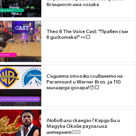
всъщност има логика
Theo в The Voice Cast: "Правен съм
в дискотека!" 👀💥
Съдията отложи сливането на
Paramount и Warner Bros. за 110
милиарда долара!😯💥
Любов или скандал? Карди Би и
Мадука Окойе разпалиха
интернет❤️‍🔥🔥