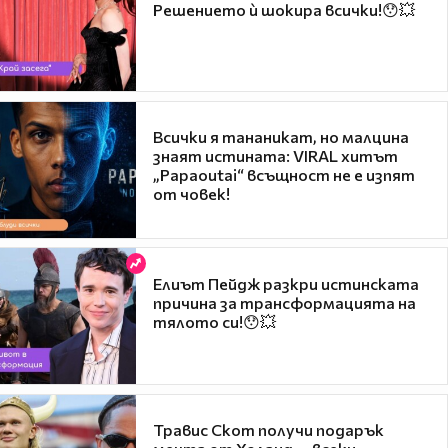
Решението ѝ шокира всички!😯💥
Всички я тананикат, но малцина
знаят истината: VIRAL хитът
„Papaoutai“ всъщност не е изпят
от човек!
Елиът Пейдж разкри истинската
причина за трансформацията на
тялото си!😯💥
Травис Скот получи подарък