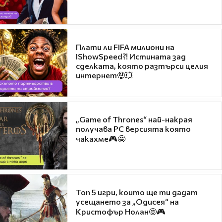
Плати ли FIFA милиони на
IShowSpeed?! Истината зад
сделката, която разтърси целия
интернет🤑💥
„Game of Thrones“ най-накрая
получава PC версията която
чакахме🎮🤩
Топ 5 игри, които ще ти дадат
усещането за „Одисея“ на
Кристофър Нолан🤩🎮