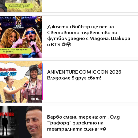
Джъстин Бийбър ще пее на
Световното първенство по
футбол заедно с Мадона, Шакира
и BTS!⚽🤩
ANIVENTURE COMIC CON 2026:
Влязохме в друг свят!
08:16
Бербо смени терена: от „Олд
Трафорд“ директно на
театралната сцена👀⚽