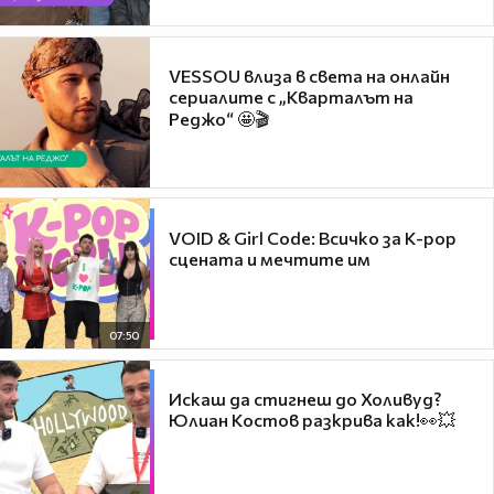
VESSOU влиза в света на онлайн
сериалите с „Кварталът на
Реджо“ 🤩🎬
VOID & Girl Code: Всичко за K-pop
сцената и мечтите им
07:50
Искаш да стигнеш до Холивуд?
Юлиан Костов разкрива как!👀💥