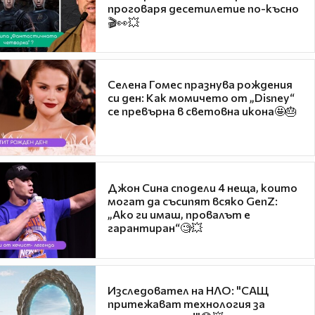
проговаря десетилетие по-късно
🎬👀💥
Селена Гомес празнува рождения
си ден: Как момичето от „Disney“
се превърна в световна икона🤩🎂
Джон Сина сподели 4 неща, които
могат да съсипят всяко GenZ:
„Ако ги имаш, провалът е
гарантиран“🧐💥
Изследовател на НЛО: "САЩ
притежават технология за