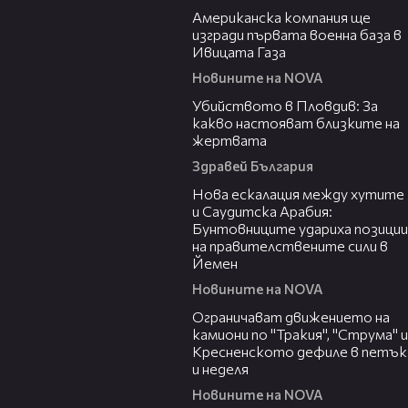
Американска компания ще
изгради първата военна база в
Ивицата Газа
Новините на NOVA
11:38
Убийството в Пловдив: За
какво настояват близките на
жертвата
Здравей България
00:47
Нова ескалация между хутите
и Саудитска Арабия:
Бунтовниците удариха позиции
на правителствените сили в
Йемен
Новините на NOVA
00:51
Ограничават движението на
камиони по "Тракия", "Струма" и
Кресненското дефиле в петък
и неделя
Новините на NOVA
00:35