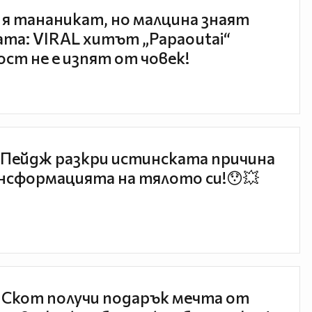
 я тананикат, но малцина знаят
та: VIRAL хитът „Papaoutai“
ст не е изпят от човек!
Пейдж разкри истинската причина
нсформацията на тялото си!😯💥
 Скот получи подарък мечта от