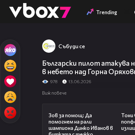
Member of
👾
Trending
Събуди се
Български пилот атакува н
в небето над Горна Оряхов
978
13.06.2026
Виж повече
03:29
Зов за помощ: Да
Тони
помогнем на рали
попф
шампиона Динко Иванов в
изли
битката с тежко