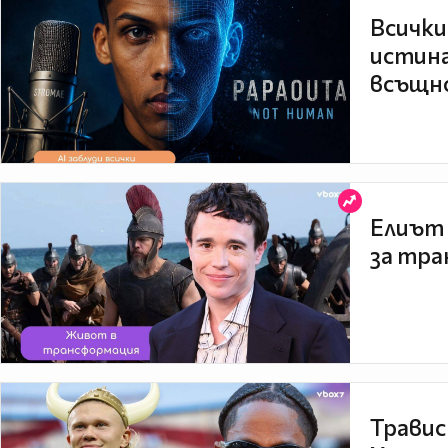
Всички
истина
всъщно
Елиът 
за тра
Травис