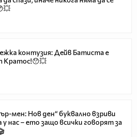
😯💥
ежка контузия: Дейв Батиста е
 Кратос!😯💥
ър-мен: Нов ден“ буквално взриви
 у нас – ето защо всички говорят за
🎬