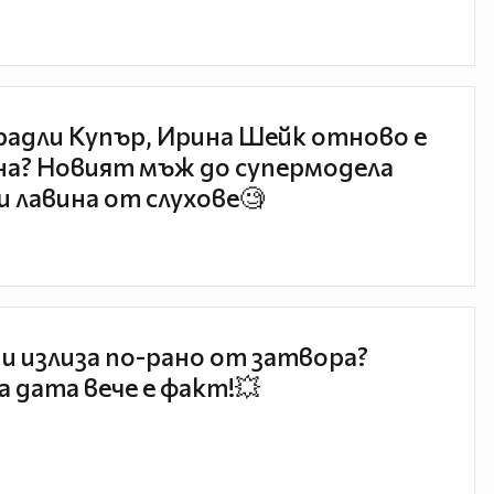
радли Купър, Ирина Шейк отново е
а? Новият мъж до супермодела
и лавина от слухове🧐
и излиза по-рано от затвора?
 дата вече е факт!💥