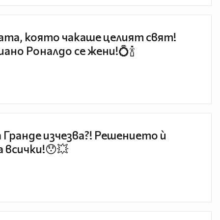
та, която чакаше целият свят!
ано Роналдо се жени!💍🍾
 Гранде изчезва?! Решението ѝ
 всички!😯💥