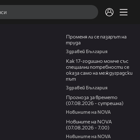
12:02
Променя ли се пазарът на
труда
Здравей България
07:54
Как 17-годишно момче със
специални потребности се
оказа само на междуградски
път
Здравей България
01:46
Прогноза за времето
(07.08.2026 - сутрешна)
Новините на NOVA
03:58
Новините на NOVA
(07.08.2026 - 7.00)
Новините на NOVA
00:53