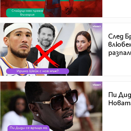
След Б
влюбен
разпал
Пи Дид
Новата