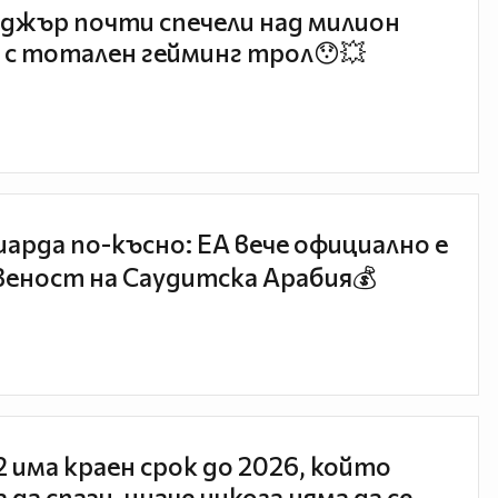
джър почти спечели над милион
 с тотален гейминг трол😯💥
иарда по-късно: EA вече официално е
еност на Саудитска Арабия💰
 2 има краен срок до 2026, който
 да спази, иначе никога няма да се