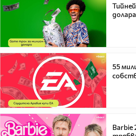
Тийней
долара
55 мил
собств
Barbie
трябва