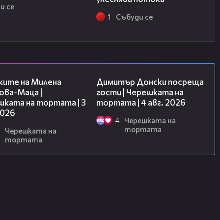
и се
1
Събуди се
14:06
17:43
ките на Милена
Димитър Донски посреща
ова-Маца |
гости | Черешката на
шката на тортата | 3
тортата | 4 авг. 2026
2026
4
Черешката на
тортата
Черешката на
тортата