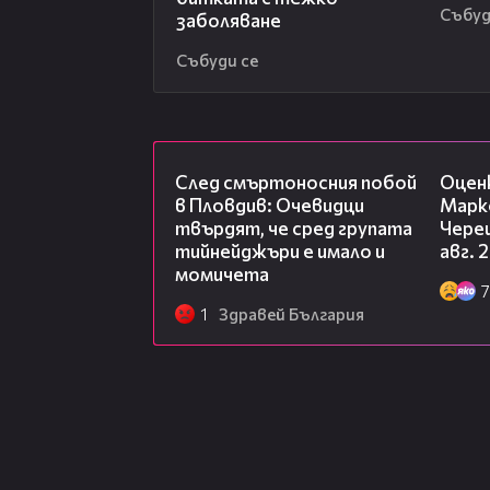
Събуд
заболяване
Събуди се
09:32
След смъртоносния побой
Оцен
в Пловдив: Очевидци
Марк
твърдят, че сред групата
Чере
тийнейджъри е имало и
авг. 
момичета
7
1
Здравей България