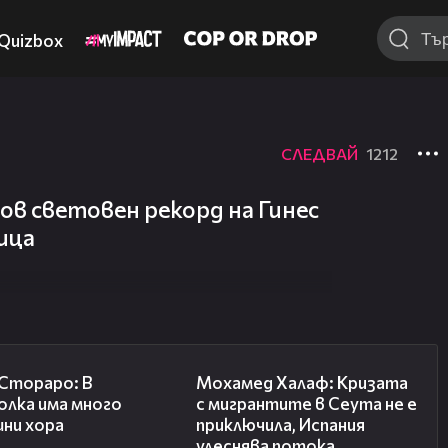
Quizbox
СЛЕДВАЙ
1212
ов световен рекорд на Гинес
ица
27:22
13:15
 Стораро: В
Мохамед Халаф: Кризата
олка има много
с мигрантите в Сеута не е
шни хора
приключила, Испания
улеснява потока