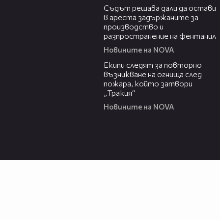
Съдът решава дали да остави
в ареста задържаните за
производство и
разпространение на фентанил
Новините на NOVA
00:34
Екипи следят за повторно
възникване на огнища след
пожара, който затвори
„Тракия“
Новините на NOVA