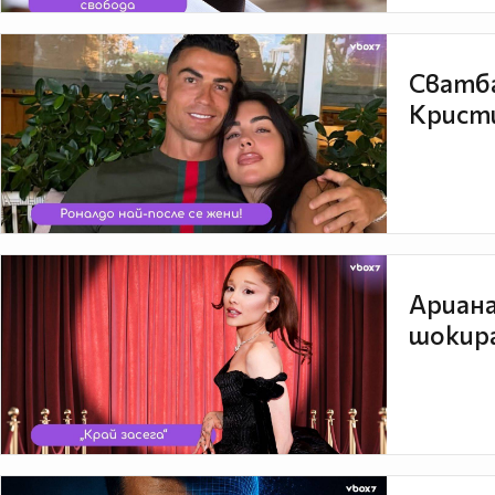
Сватба
Кристи
Ариана
шокира