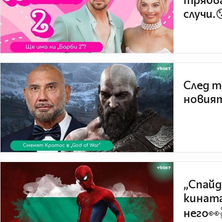
случи.
След т
новият
„Спайд
кината
него👀