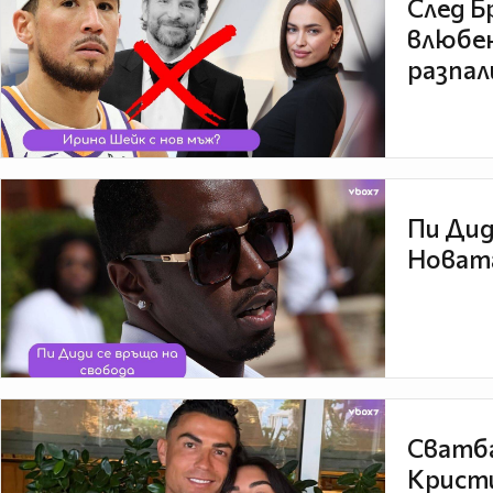
След Б
влюбен
разпал
Пи Дид
Новата
Сватба
Кристи