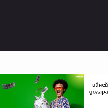
Тийней
долара