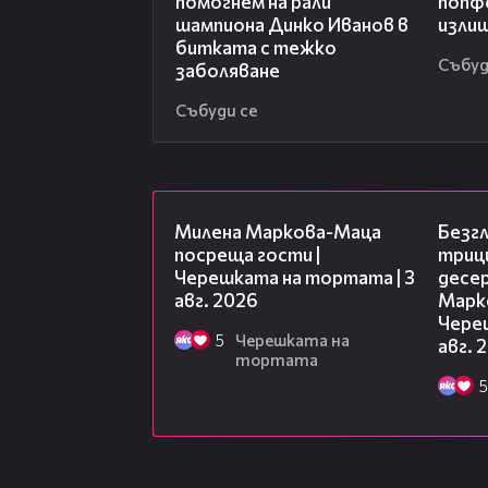
помогнем на рали
попф
шампиона Динко Иванов в
изли
битката с тежко
Събуд
заболяване
Събуди се
20:17
Милена Маркова-Маца
Безг
посреща гости |
триц
Черешката на тортата | 3
десе
авг. 2026
Марк
Чере
5
Черешката на
авг. 
тортата
5