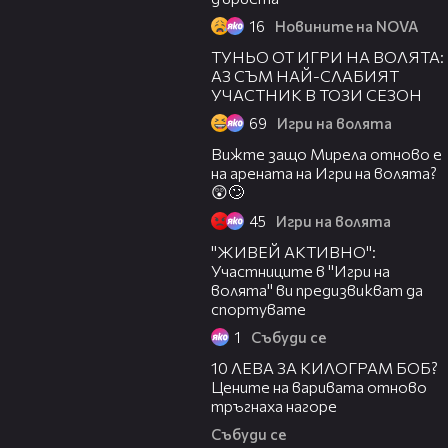
16
Новините на NOVA
01:06
ТУНЬО ОТ ИГРИ НА ВОЛЯТА:
АЗ СЪМ НАЙ-СЛАБИЯТ
УЧАСТНИК В ТОЗИ СЕЗОН
69
Игри на волята
02:35
Вижте защо Мирела отново е
на арената на Игри на волята?
😲🙄
45
Игри на волята
02:48
"ЖИВЕЙ АКТИВНО":
Участниците в "Игри на
волята" ви предизвикват да
спортувате
1
Събуди се
03:34
10 ЛЕВА ЗА КИЛОГРАМ БОБ?
Цените на варивата отново
тръгнаха нагоре
Събуди се
21:11