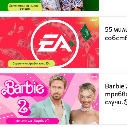
55 мил
собств
Barbie
трябва
случи.