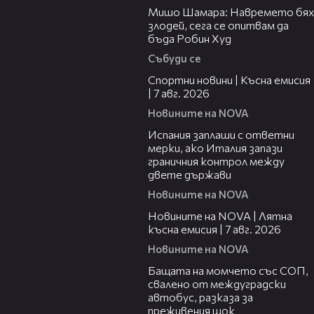
Мишо Шамара: Навремето бях
злодей, сега се опитвам да
бъда Робин Худ
Събуди се
03:46
Спортни новини | Късна емисия
| 7 авг. 2026
Новините на NOVA
00:51
Испания заплаши с ответни
мерки, ако Италия запази
граничния контрол между
двете държави
Новините на NOVA
21:18
Новините на NOVA | Лятна
късна емисия | 7 авг. 2026
Новините на NOVA
00:30
Бащата на момчето със СОП,
свалено от междуградски
автобус, разказа за
преживения шок