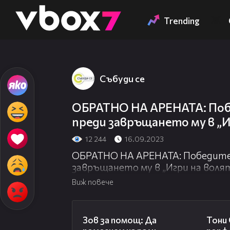
Member of
👾
Trending
Събуди се
ОБРАТНО НА АРЕНАТА: Поб
преди завръщането му в „И
12 244
16.09.2023
ОБРАТНО НА АРЕНАТА: Победите
завръщането му в „Игри на воля
Виж повече
03:29
Зов за помощ: Да
Тони