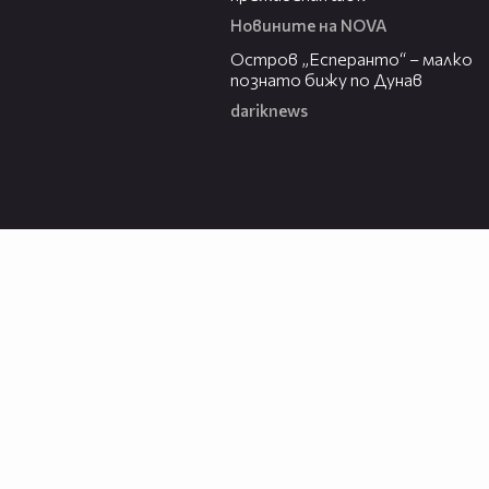
Новините на NOVA
00:04
Остров „Есперанто“ – малко
познато бижу по Дунав
dariknews