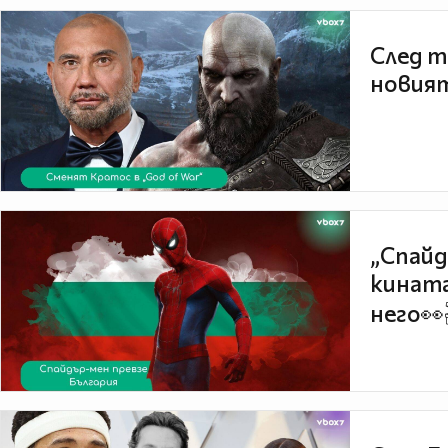
След т
новият
„Спайд
кината
него👀