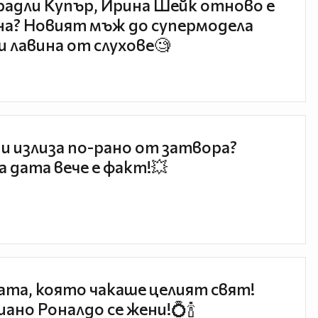
радли Купър, Ирина Шейк отново е
а? Новият мъж до супермодела
и лавина от слухове🧐
и излиза по-рано от затвора?
 дата вече е факт!💥
та, която чакаше целият свят!
ано Роналдо се жени!💍🍾