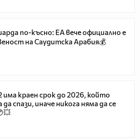
иарда по-късно: EA вече официално е
еност на Саудитска Арабия💰
 2 има краен срок до 2026, който
 да спази, иначе никога няма да се
😯💥