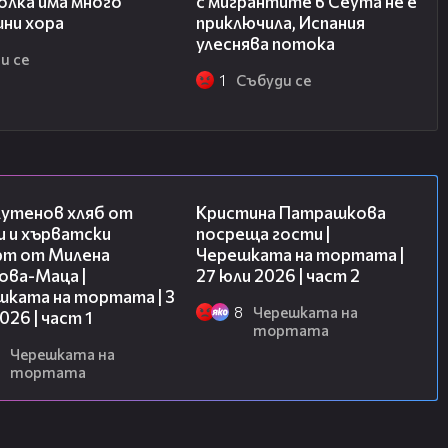
олка има много
с мигрантите в Сеута не е
шни хора
приключила, Испания
улеснява потока
и се
1
Събуди се
16:02
20:09
лутенов хляб от
Кристина Патрашкова
и и хърватски
посреща гости |
рт от Милена
Черешката на тортата |
ова-Маца |
27 юли 2026 | част 2
шката на тортата | 3
8
Черешката на
2026 | част 1
тортата
Черешката на
тортата