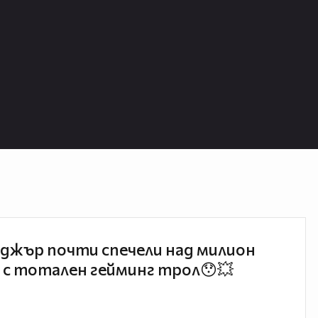
джър почти спечели над милион
 с тотален гейминг трол😯💥