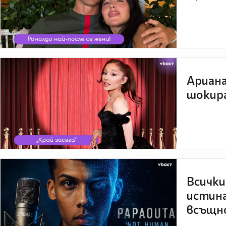
Ариана
шокира
Всички
истина
всъщно