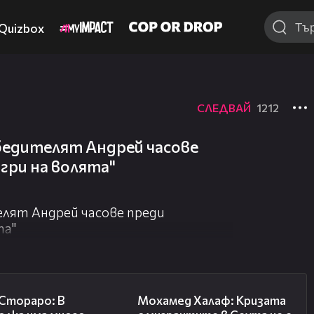
Quizbox
СЛЕДВАЙ
1212
едителят Андрей часове
гри на волята"
лят Андрей часове преди
та"
27:22
13:15
 Стораро: В
Мохамед Халаф: Кризата