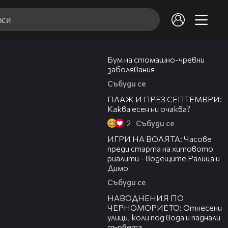
13:30
Бум на стомашно-чревни
заболявания
Събуди се
06:37
ПЛАЖ И ПРЕЗ СЕПТЕМВРИ:
Каква есен ни очаква?
2
Събуди се
12:11
ИГРИ НА ВОЛЯТА: Часове
преди старта на хитовото
риалити - водещите Ралица и
Димо
Събуди се
15:58
НАВОДНЕНИЯ ПО
ЧЕРНОМОРИЕТО: Отнесени
улици, коли под вода и паднали
дървета