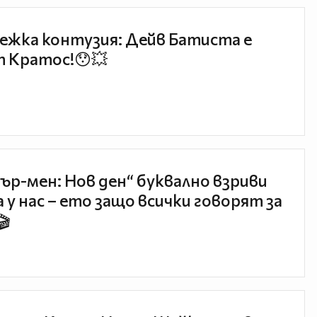
ежка контузия: Дейв Батиста е
 Кратос!😯💥
ър-мен: Нов ден“ буквално взриви
 у нас – ето защо всички говорят за
🎬