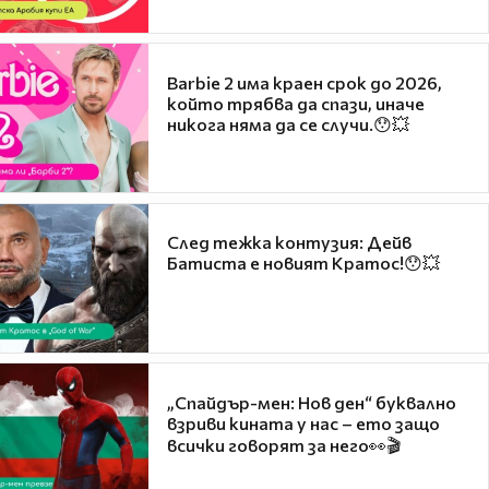
Barbie 2 има краен срок до 2026,
който трябва да спази, иначе
никога няма да се случи.😯💥
След тежка контузия: Дейв
Батиста е новият Кратос!😯💥
„Спайдър-мен: Нов ден“ буквално
взриви кината у нас – ето защо
всички говорят за него👀🎬