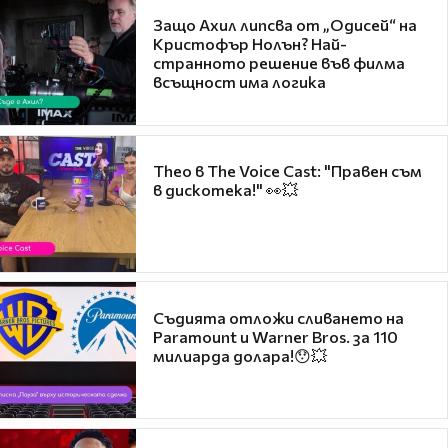
Защо Ахил липсва от „Одисей“ на
Кристофър Нолън? Най-
странното решение във филма
всъщност има логика
Theo в The Voice Cast: "Правен съм
в дискотека!" 👀💥
Съдията отложи сливането на
Paramount и Warner Bros. за 110
милиарда долара!😯💥