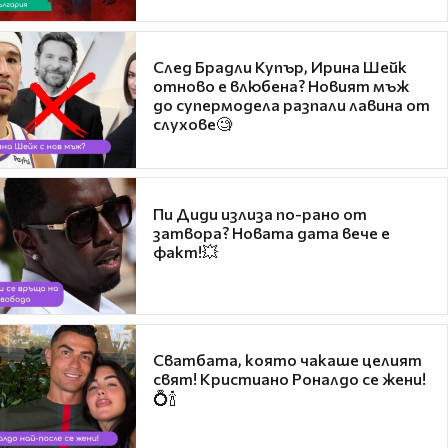
След Брадли Купър, Ирина Шейк
отново е влюбена? Новият мъж
до супермодела разпали лавина от
слухове🧐
Пи Диди излиза по-рано от
затвора? Новата дата вече е
факт!💥
Сватбата, която чакаше целият
свят! Кристиано Роналдо се жени!
💍🍾