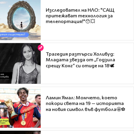
Изследовател на НЛО: "САЩ
притежават технология за
телепортация!"😯💥
Трагедия разтърси Холивуд:
Младата звезда от „Годзила
срещу Конг“ си отиде на 18🕊️
Ламин Ямал: Момчето, което
покори света на 19 — историята
на новия символ във футбола🤩⚽