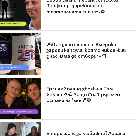
Трафорд“ директно на
театралната сцена👀⚽
250 години тишина: Америка
зарови капсула, която никой жив
днес няма да отвори👀💥
Ерлинг Холанд ghost-на Том
Холанд?! 💀 Защо Спайдър-мен
остана на "seen"😅
Втори шанс за любовта? Ариана