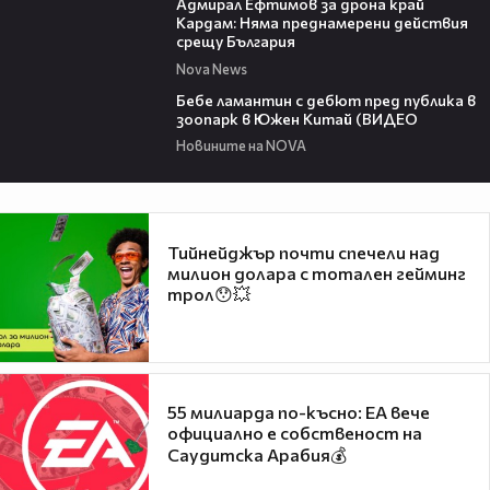
Адмирал Ефтимов за дрона край
Кардам: Няма преднамерени действия
срещу България
Nova News
00:50
Бебе ламантин с дебют пред публика в
зоопарк в Южен Китай (ВИДЕО
Новините на NOVA
Тийнейджър почти спечели над
милион долара с тотален гейминг
трол😯💥
55 милиарда по-късно: EA вече
официално е собственост на
Саудитска Арабия💰