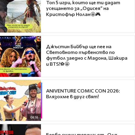
Топ 5 игри, които ще ти дадат
усещането за „Одисея“ на
Кристофър Нолан🤩🎮
Джъстин Бийбър ще пее на
Световното първенство по
футбол заедно с Мадона, Шакира
и BTS!⚽🤩
ANIVENTURE COMIC CON 2026:
Влязохме в друг свят!
08:16
Бербо смени терена: от „Олд