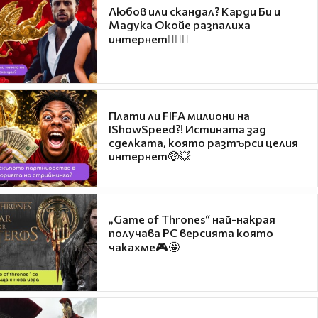
Любов или скандал? Карди Би и
Мадука Окойе разпалиха
интернет❤️‍🔥🔥
Плати ли FIFA милиони на
IShowSpeed?! Истината зад
сделката, която разтърси целия
интернет🤑💥
„Game of Thrones“ най-накрая
получава PC версията която
чакахме🎮🤩