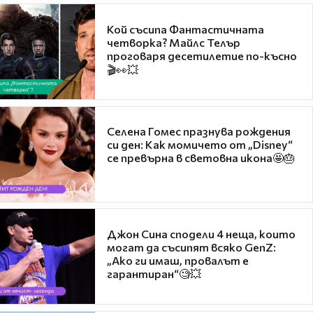
Кой съсипа Фантастичната
четворка? Майлс Телър
проговаря десетилетие по-късно
🎬👀💥
Селена Гомес празнува рождения
си ден: Как момичето от „Disney“
се превърна в световна икона🤩🎂
Джон Сина сподели 4 неща, които
могат да съсипят всяко GenZ:
„Ако ги имаш, провалът е
гарантиран“🧐💥