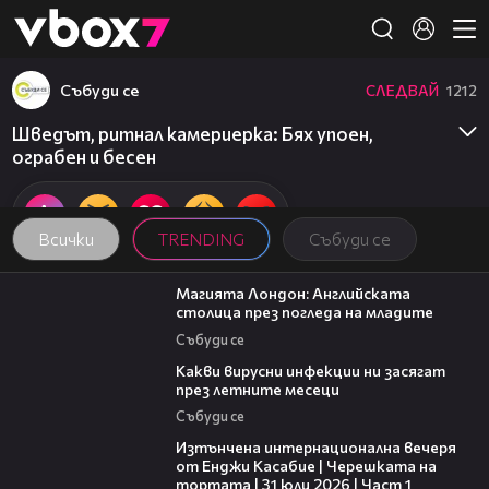
Member of
👾
Събуди се
СЛЕДВАЙ
1212
Шведът, ритнал камериерка: Бях упоен,
ограбен и бесен
Всички
TRENDING
Събуди се
05:03
Магията Лондон: Английската
столица през погледа на младите
Събуди се
03:37
Какви вирусни инфекции ни засягат
през летните месеци
Събуди се
18:07
Изтънчена интернационална вечеря
от Енджи Касабие | Черешката на
тортата | 31 юли 2026 | Част 1