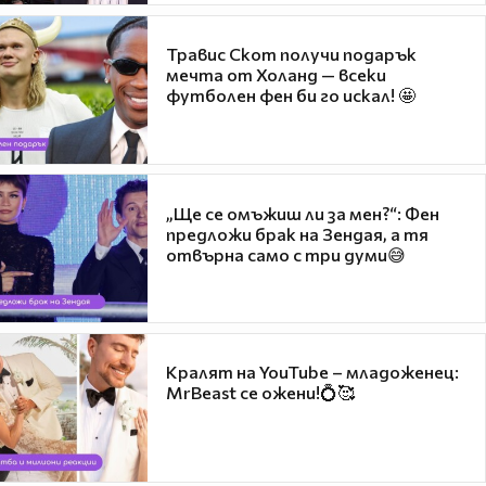
Травис Скот получи подарък
мечта от Холанд — всеки
футболен фен би го искал! 🤩
„Ще се омъжиш ли за мен?“: Фен
предложи брак на Зендая, а тя
отвърна само с три думи😅
Кралят на YouTube – младоженец:
MrBeast се ожени!💍🥰