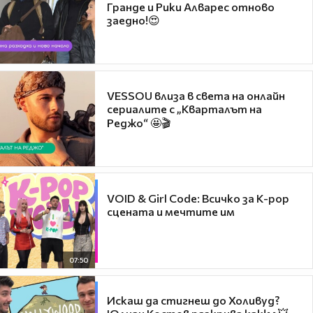
Гранде и Рики Алварес отново
заедно!😍
VESSOU влиза в света на онлайн
сериалите с „Кварталът на
Реджо“ 🤩🎬
VOID & Girl Code: Всичко за K-pop
сцената и мечтите им
07:50
Искаш да стигнеш до Холивуд?