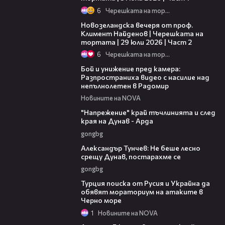
6
Черешката на тортата
21:05
Новозеландска вечеря от проф.
Климент Найденов | Черешката на
тортата | 29 юли 2026 | Част 2
6
Черешката на тортата
00:50
Бой и унижение пред камера:
Разпространиха видео с насилие над
непълнолетен в Радомир
Новините на NOVA
00:37
"Напрежение" край тъчлинията и след
края на Дунав - Арда
gongbg
02:50
Александър Тунчев: Не беше лесно
срещу Дунав, постарахме се
gongbg
03:02
Турция поиска от Русия и Украйна да
обявят мораториум на атаките в
Черно море
1
Новините на NOVA
01:48