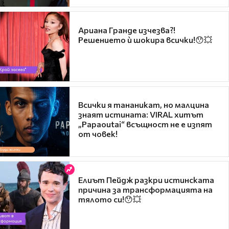
Ариана Гранде изчезва?!
Решението ѝ шокира всички!😯💥
Всички я тананикат, но малцина
знаят истината: VIRAL хитът
„Papaoutai“ всъщност не е изпят
от човек!
Елиът Пейдж разкри истинската
причина за трансформацията на
тялото си!😯💥