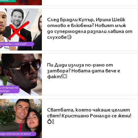
След Брадли Купър, Ирина Шейк
отново е влюбена? Новият мъж
до супермодела разпали лавина от
слухове🧐
Пи Диди излиза по-рано от
затвора? Новата дата вече е
факт!💥
Сватбата, която чакаше целият
свят! Кристиано Роналдо се жени!
💍🍾