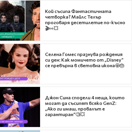
Кой съсипа Фантастичната
четворка? Майлс Телър
проговаря десетилетие по-късно
🎬👀💥
Селена Гомес празнува рождения
си ден: Как момичето от „Disney“
се превърна в световна икона🤩🎂
Джон Сина сподели 4 неща, които
могат да съсипят всяко GenZ:
„Ако ги имаш, провалът е
гарантиран“🧐💥