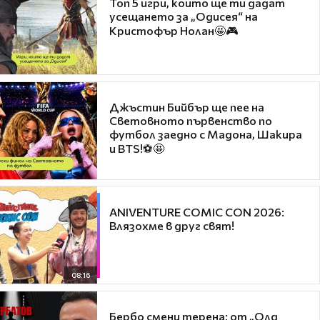
Топ 5 игри, които ще ти дадат
усещането за „Одисея“ на
Кристофър Нолан🤩🎮
Джъстин Бийбър ще пее на
Световното първенство по
футбол заедно с Мадона, Шакира
и BTS!⚽🤩
ANIVENTURE COMIC CON 2026:
Влязохме в друг свят!
08:16
Бербо смени терена: от „Олд