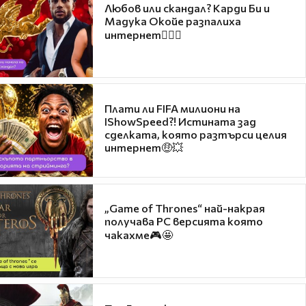
Любов или скандал? Карди Би и
Мадука Окойе разпалиха
интернет❤️‍🔥🔥
Плати ли FIFA милиони на
IShowSpeed?! Истината зад
сделката, която разтърси целия
интернет🤑💥
„Game of Thrones“ най-накрая
получава PC версията която
чакахме🎮🤩