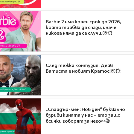
Barbie 2 има краен срок до 2026,
който трябва да спази, иначе
никога няма да се случи.😯💥
След тежка контузия: Дейв
Батиста е новият Кратос!😯💥
„Спайдър-мен: Нов ден“ буквално
взриви кината у нас – ето защо
всички говорят за него👀🎬