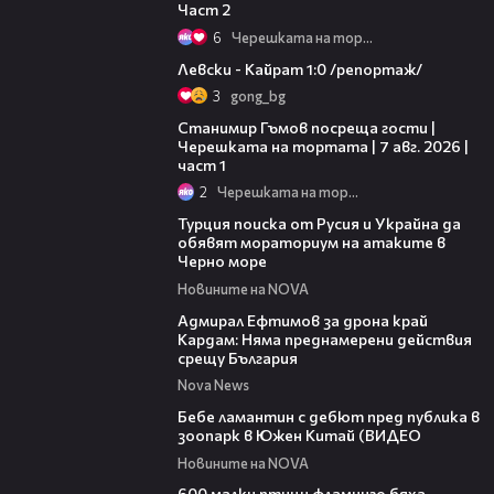
Част 2
6
Черешката на тортата
05:57
Левски - Кайрат 1:0 /репортаж/
3
gong_bg
16:22
Станимир Гъмов посреща гости |
Черешката на тортата | 7 авг. 2026 |
част 1
2
Черешката на тортата
03:02
Турция поиска от Русия и Украйна да
обявят мораториум на атаките в
Черно море
Новините на NOVA
01:48
Адмирал Ефтимов за дрона край
Кардам: Няма преднамерени действия
срещу България
Nova News
00:50
Бебе ламантин с дебют пред публика в
зоопарк в Южен Китай (ВИДЕО
Новините на NOVA
06:25
600 малки птици фламинго бяха