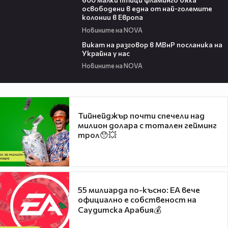
освободени в една от най-големите
колонии в Европа
Новините на NOVA
00:30
Викат на разговор в МВнР посланика на
Украйна у нас
Новините на NOVA
Тийнейджър почти спечели над
милион долара с тотален гейминг
трол😯💥
55 милиарда по-късно: EA вече
официално е собственост на
Саудитска Арабия💰