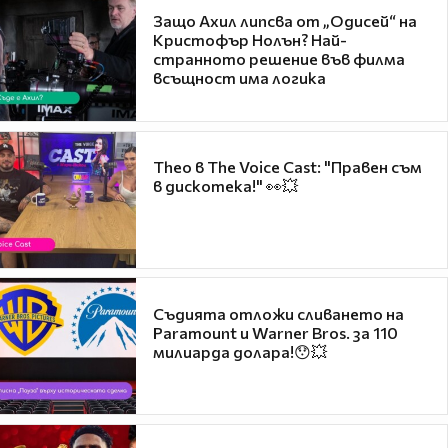
Защо Ахил липсва от „Одисей“ на
Кристофър Нолън? Най-
странното решение във филма
всъщност има логика
Theo в The Voice Cast: "Правен съм
в дискотека!" 👀💥
Съдията отложи сливането на
Paramount и Warner Bros. за 110
милиарда долара!😯💥