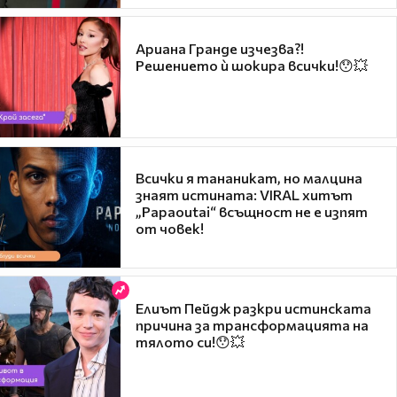
Ариана Гранде изчезва?!
Решението ѝ шокира всички!😯💥
Всички я тананикат, но малцина
знаят истината: VIRAL хитът
„Papaoutai“ всъщност не е изпят
от човек!
Елиът Пейдж разкри истинската
причина за трансформацията на
тялото си!😯💥