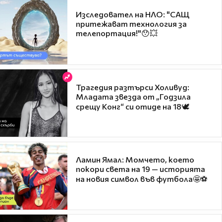
Изследовател на НЛО: "САЩ
притежават технология за
телепортация!"😯💥
Трагедия разтърси Холивуд:
Младата звезда от „Годзила
срещу Конг“ си отиде на 18🕊️
Ламин Ямал: Момчето, което
покори света на 19 — историята
на новия символ във футбола🤩⚽