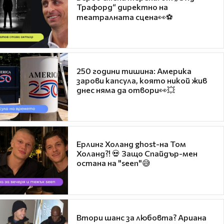
Трафорд“ директно на
театралната сцена👀⚽
250 години тишина: Америка
зарови капсула, която никой жив
днес няма да отвори👀💥
Ерлинг Холанд ghost-на Том
Холанд?! 💀 Защо Спайдър-мен
остана на "seen"😅
Втори шанс за любовта? Ариана