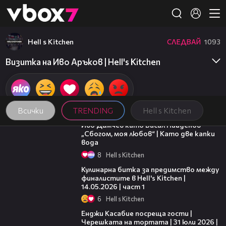
Member of
👾
Hell s Kitchen
СЛЕДВАЙ
1093
Визитка на Иво Аръков | Hell's Kitchen
Всички
TRENDING
Hell s Kitchen
07:36
Иво Димчев като Васил Найденов -
„Сбогом, моя любов“ | Като две капки
вода
8
Hell s Kitchen
15:12
Кулинарна битка за предимство между
финалистите в Hell's Kitchen |
14.05.2026 | част 1
6
Hell s Kitchen
16:45
Енджи Касабие посреща гости |
Черешката на тортата | 31 юли 2026 |