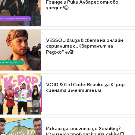
Гранде и Рики Алварес отново
заедно!😍
VESSOU влиза в света на онлайн
сериалите с „Кварталът на
Реджо“ 🤩🎬
VOID & Girl Code: Всичко за K-pop
сцената и мечтите им
07:50
Искаш да стигнеш до Холивуд?
Юлиан Костов разкрива как!👀💥