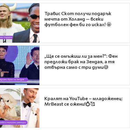
Травис Скот получи подарък
мечта от Холанд — всеки
футболен фен би го искал! 🤩
„Ще се омъжиш ли за мен?“: Фен
предложи брак на Зендая, а тя
отвърна само с три думи😅
Кралят на YouTube – младоженец:
MrBeast се ожени!💍🥰