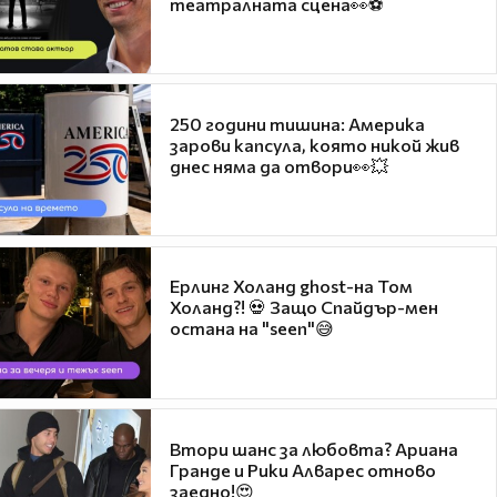
театралната сцена👀⚽
250 години тишина: Америка
зарови капсула, която никой жив
днес няма да отвори👀💥
Ерлинг Холанд ghost-на Том
Холанд?! 💀 Защо Спайдър-мен
остана на "seen"😅
Втори шанс за любовта? Ариана
Гранде и Рики Алварес отново
заедно!😍