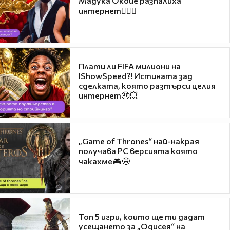
Мадука Окойе разпалиха
интернет❤️‍🔥🔥
Плати ли FIFA милиони на
IShowSpeed?! Истината зад
сделката, която разтърси целия
интернет🤑💥
„Game of Thrones“ най-накрая
получава PC версията която
чакахме🎮🤩
Топ 5 игри, които ще ти дадат
усещането за „Одисея“ на