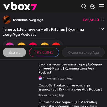
Member of
👾
Кухнята след Ада
СЛЕДВАЙ
32
Гатьо: Ще спечеля Hell’s Kitchen | Кухнята
след Ада Podcast
Всички
TRENDING
Кухнята след Ада
18:45
Бърза и лесна рецепта с ориз Арборио
от шеф Ремзи | Кухнята след Ада
Podcast
1
Кухнята след Ада
37:44
Спирова: Плаках от щастие за
Денисиньо | Кухнята след Ада Podcast
Кухнята след Ада
00:06
Фирмата със седалище в Лясковец
внедрява роботизирана техника и