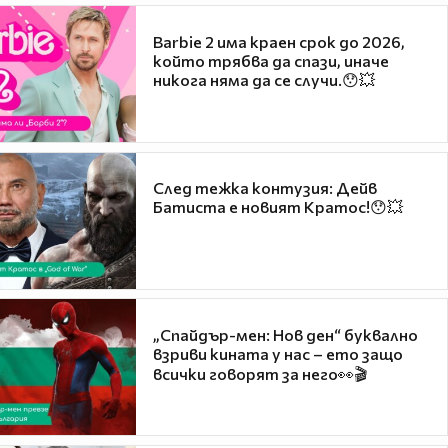
Barbie 2 има краен срок до 2026,
който трябва да спази, иначе
никога няма да се случи.😯💥
След тежка контузия: Дейв
Батиста е новият Кратос!😯💥
„Спайдър-мен: Нов ден“ буквално
взриви кината у нас – ето защо
всички говорят за него👀🎬