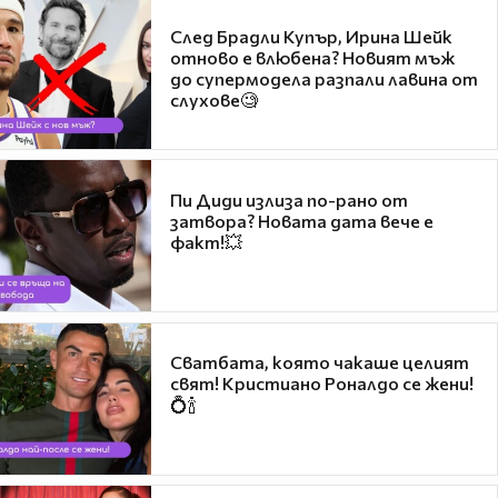
След Брадли Купър, Ирина Шейк
отново е влюбена? Новият мъж
до супермодела разпали лавина от
слухове🧐
Пи Диди излиза по-рано от
затвора? Новата дата вече е
факт!💥
Сватбата, която чакаше целият
свят! Кристиано Роналдо се жени!
💍🍾