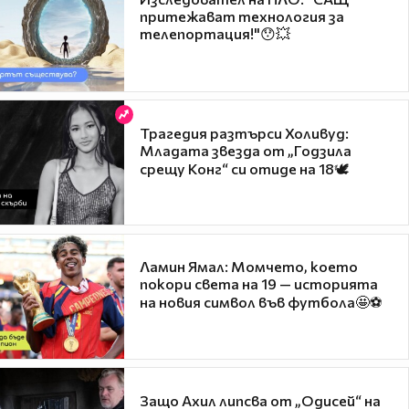
притежават технология за
телепортация!"😯💥
Трагедия разтърси Холивуд:
Младата звезда от „Годзила
срещу Конг“ си отиде на 18🕊️
Ламин Ямал: Момчето, което
покори света на 19 — историята
на новия символ във футбола🤩⚽
Защо Ахил липсва от „Одисей“ на