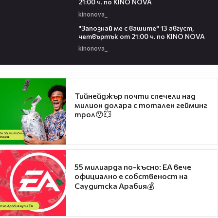
21:00 ч. по KINO NOVA
kinonova_
00:23
"Запознай ме с вашите" 13 август,
четвъртък от 21:00 ч. по KINO NOVA
kinonova_
Тийнейджър почти спечели над
милион долара с тотален гейминг
трол😯💥
55 милиарда по-късно: EA вече
официално е собственост на
Саудитска Арабия💰