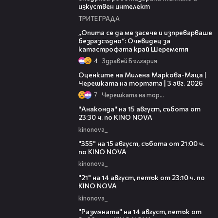
изкуствен интелект
ТРИТЕ ГРАДА
06:38
„Опита се да ме засече и изпреварваше
безразсъдно“: Очевидец за
катастрофата край Шереметя
4
Здравей България
14:06
Оценките на Милена Маркова-Маца |
Черешката на тортата | 3 авг. 2026
7
Черешката на тортата
00:30
"Анаконда" на 15 август, събота от
23:30 ч. по KINO NOVA
kinonova_
00:31
"355" на 15 август, събота от 21:00 ч.
по KINO NOVA
kinonova_
00:29
"21" на 14 август, петък от 23:10 ч. по
KINO NOVA
kinonova_
00:29
"Размянaта" на 14 август, петък от