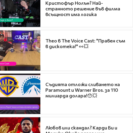
Кристофър Нолън? Най-
странното решение във филма
всъщност има логика
Theo в The Voice Cast: "Правен съм
в дискотека!" 👀💥
Съдията отложи сливането на
Paramount и Warner Bros. за 110
милиарда долара!😯💥
Любов или скандал? Карди Би и