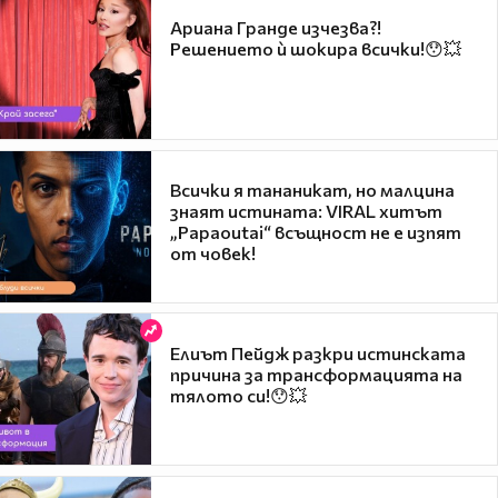
Ариана Гранде изчезва?!
Решението ѝ шокира всички!😯💥
Всички я тананикат, но малцина
знаят истината: VIRAL хитът
„Papaoutai“ всъщност не е изпят
от човек!
Елиът Пейдж разкри истинската
причина за трансформацията на
тялото си!😯💥