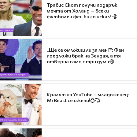
Травис Скот получи подарък
мечта от Холанд — всеки
футболен фен би го искал! 🤩
„Ще се омъжиш ли за мен?“: Фен
предложи брак на Зендая, а тя
отвърна само с три думи😅
Кралят на YouTube – младоженец:
MrBeast се ожени!💍🥰