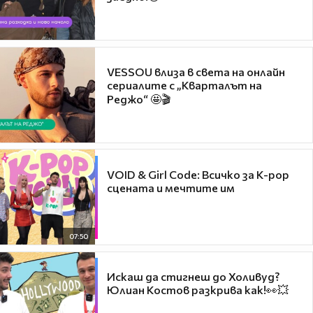
VESSOU влиза в света на онлайн
сериалите с „Кварталът на
Реджо“ 🤩🎬
VOID & Girl Code: Всичко за K-pop
сцената и мечтите им
07:50
Искаш да стигнеш до Холивуд?
Юлиан Костов разкрива как!👀💥