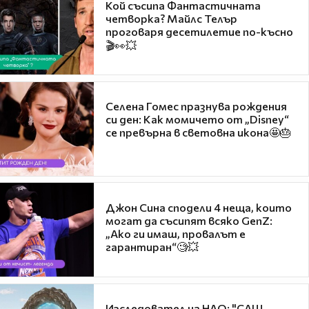
Кой съсипа Фантастичната
четворка? Майлс Телър
проговаря десетилетие по-късно
🎬👀💥
Селена Гомес празнува рождения
си ден: Как момичето от „Disney“
се превърна в световна икона🤩🎂
Джон Сина сподели 4 неща, които
могат да съсипят всяко GenZ:
„Ако ги имаш, провалът е
гарантиран“🧐💥
Изследовател на НЛО: "САЩ