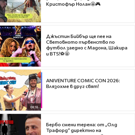
Кристофър Нолан🤩🎮
Джъстин Бийбър ще пее на
Световното първенство по
футбол заедно с Мадона, Шакира
и BTS!⚽🤩
ANIVENTURE COMIC CON 2026:
Влязохме в друг свят!
08:16
Бербо смени терена: от „Олд
Трафорд“ директно на