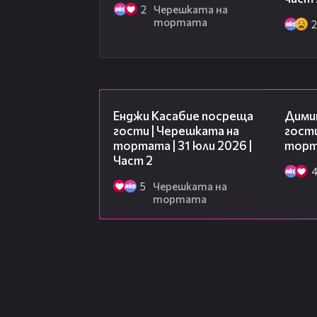
2
Черешката на
тортата
16:45
Енджи Касабие посреща
Дими
гости | Черешката на
гости
тортата | 31 юли 2026 |
торта
Част 2
5
Черешката на
тортата