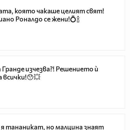
та, която чакаше целият свят!
ано Роналдо се жени!💍🍾
 Гранде изчезва?! Решението ѝ
 всички!😯💥
 я тананикат, но малцина знаят