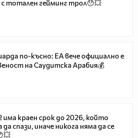
 с тотален гейминг трол😯💥
иарда по-късно: EA вече официално е
еност на Саудитска Арабия💰
 2 има краен срок до 2026, който
 да спази, иначе никога няма да се
😯💥