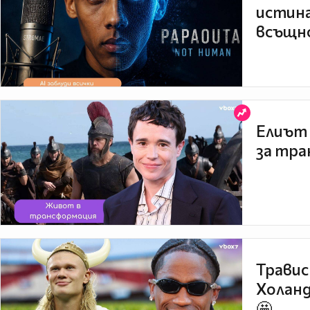
истина
всъщно
Елиът 
за тра
Травис
Холанд
🤩