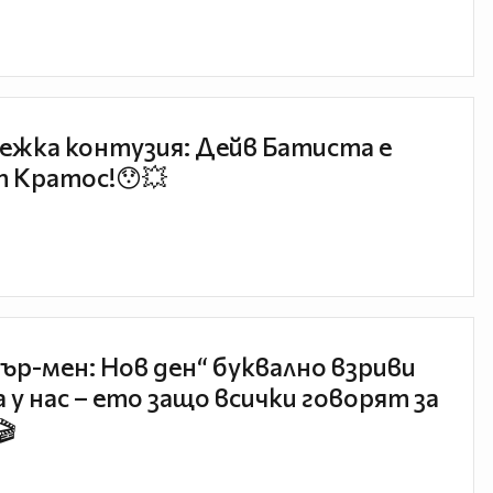
ежка контузия: Дейв Батиста е
 Кратос!😯💥
ър-мен: Нов ден“ буквално взриви
 у нас – ето защо всички говорят за
🎬