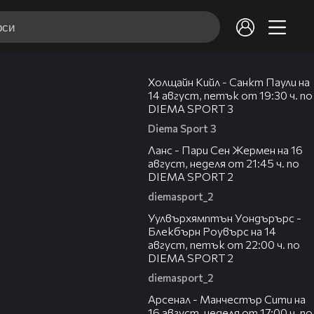
00:36
Холщайн Кийл - Санкт Паули на
14 август, петък от 19:30 ч. по
DIEMA SPORT 3
Diema Sport 3
00:45
Ланс - Пари Сен Жермен на 16
август, неделя от 21:45 ч. по
DIEMA SPORT 2
diemasport_2
00:37
Уулвърхямптън Уондърърс -
Блекбърн Роувърс на 14
август, петък от 22:00 ч. по
DIEMA SPORT 2
diemasport_2
00:38
Арсенал - Манчестър Сити на
16 август, неделя от 17:00 ч. по