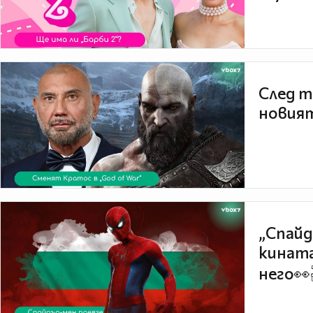
След т
новият
„Спайд
кината
него👀