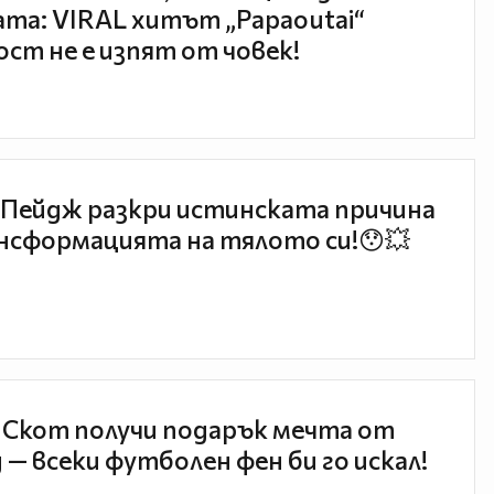
та: VIRAL хитът „Papaoutai“
ст не е изпят от човек!
Пейдж разкри истинската причина
нсформацията на тялото си!😯💥
 Скот получи подарък мечта от
 — всеки футболен фен би го искал!