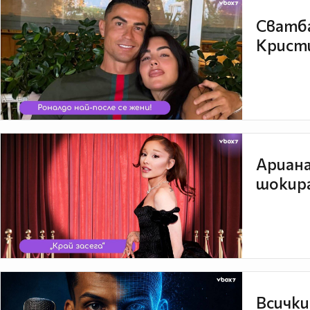
Сватба
Кристи
Ариана
шокира
Всички