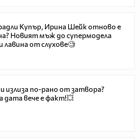
радли Купър, Ирина Шейк отново е
а? Новият мъж до супермодела
и лавина от слухове🧐
и излиза по-рано от затвора?
 дата вече е факт!💥