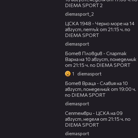
DIEMA SPORT 2
diemasport_2
00:35
ЦСКА 1948 - Черно море на 14
август, петък от 21:15 ч. по
DIEMA SPORT
diemasport
00:33
Ботев Пловдив - Спартак
Варна на 10 август, понеделник
от 21:15 ч. по DIEMA SPORT
1
diemasport
00:35
Ботев Враца - Славия на 10
август, понеделник от 19:00 ч.
по DIEMA SPORT
diemasport
00:28
Септември - ЦСКА на 09
август, неделя от 21:15 ч. по
DIEMA SPORT
diemasport
00:32