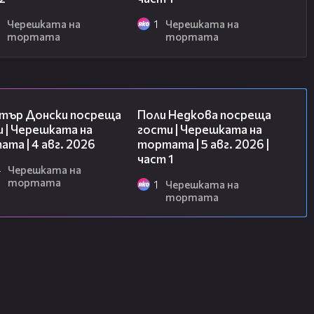
2
Черешката на
1
Черешката на
тортата
тортата
17:43
19:25
тър Донски посреща
Поли Недкова посреща
 | Черешката на
гости | Черешката на
та | 4 авг. 2026
тортата | 5 авг. 2026 |
част 1
4
Черешката на
тортата
1
Черешката на
тортата