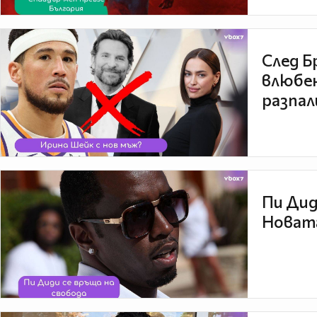
След Б
влюбен
разпал
Пи Дид
Новата