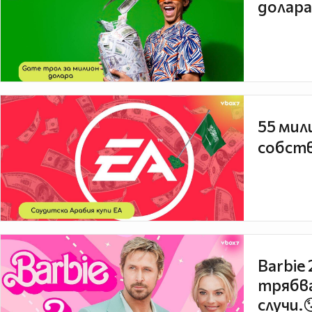
долара
55 мил
собств
Barbie
трябва
случи.