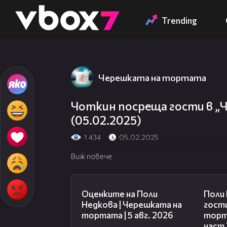
Member of
👾
Trending
Черешката на тортата
Чоткин посреща гости в 
(05.02.2025)
1 434
05.02.2025
Виж повече
02:09
Оценките на Поли
Поли
Недкова | Черешката на
гости
тортата | 5 авг. 2026
торта
част 