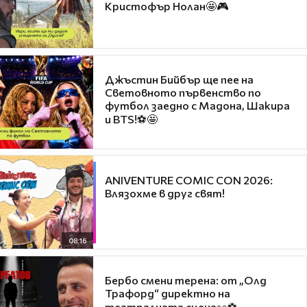
Кристофър Нолан🤩🎮
Джъстин Бийбър ще пее на
Световното първенство по
футбол заедно с Мадона, Шакира
и BTS!⚽🤩
ANIVENTURE COMIC CON 2026:
Влязохме в друг свят!
08:16
Бербо смени терена: от „Олд
Трафорд“ директно на
театралната сцена👀⚽