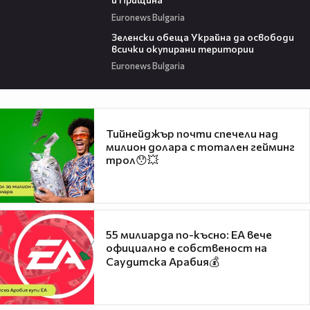
Euronews Bulgaria
01:19
Зеленски обеща Украйна да освободи
всички окупирани територии
Euronews Bulgaria
Тийнейджър почти спечели над
милион долара с тотален гейминг
трол😯💥
55 милиарда по-късно: EA вече
официално е собственост на
Саудитска Арабия💰