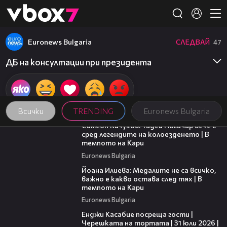
Member of
👾
Euronews Bulgaria
СЛЕДВАЙ
47
ДБ на консултации при президента
Всички
TRENDING
Euronews Bulgaria
11:23
Симеон Кичуков: Тадей Погачар вече е
сред легендите на колоезденето | В
темпото на Кари
Euronews Bulgaria
14:33
Йоана Илиева: Медалите не са всичко,
важно е какво остава след тях | В
темпото на Кари
Euronews Bulgaria
16:45
Енджи Касабие посреща гости |
Черешката на тортата | 31 юли 2026 |