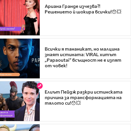
Ариана Гранде изчезва?!
Решението ѝ шокира всички!😯💥
Всички я тананикат, но малцина
знаят истината: VIRAL хитът
„Papaoutai“ всъщност не е изпят
от човек!
Елиът Пейдж разкри истинската
причина за трансформацията на
тялото си!😯💥