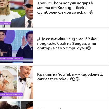
Травис Скот получи подарък
мечта от Холанд — всеки
футболен фен би го искал! 🤩
„Ще се омъжиш ли за мен?“: Фен
предложи брак на Зендая, а тя
отвърна само с три думи😅
Кралят на YouTube – младоженец:
MrBeast се ожени!💍🥰