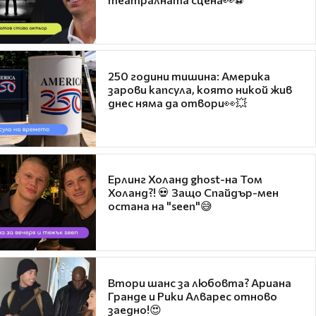
250 години тишина: Америка
зарови капсула, която никой жив
днес няма да отвори👀💥
Ерлинг Холанд ghost-на Том
Холанд?! 💀 Защо Спайдър-мен
остана на "seen"😅
Втори шанс за любовта? Ариана
Гранде и Рики Алварес отново
заедно!😍