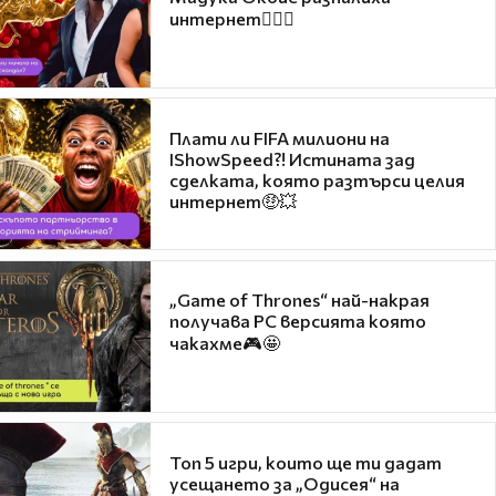
интернет❤️‍🔥🔥
Плати ли FIFA милиони на
IShowSpeed?! Истината зад
сделката, която разтърси целия
интернет🤑💥
„Game of Thrones“ най-накрая
получава PC версията която
чакахме🎮🤩
Топ 5 игри, които ще ти дадат
усещането за „Одисея“ на