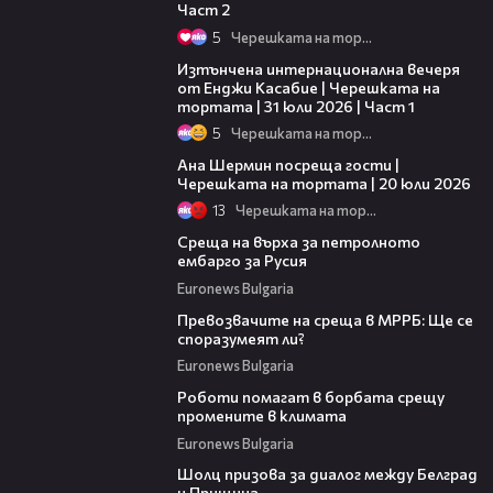
Част 2
5
Черешката на тортата
18:07
Изтънчена интернационална вечеря
от Енджи Касабие | Черешката на
тортата | 31 юли 2026 | Част 1
5
Черешката на тортата
19:47
Ана Шермин посреща гости |
Черешката на тортата | 20 юли 2026
13
Черешката на тортата
06:09
Среща на върха за петролното
ембарго за Русия
Euronews Bulgaria
01:41
Превозвачите на среща в МРРБ: Ще се
споразумеят ли?
Euronews Bulgaria
02:05
Роботи помагат в борбата срещу
промените в климата
Euronews Bulgaria
01:21
Шолц призова за диалог между Белград
и Прищина