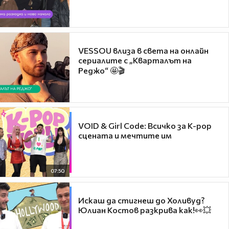
VESSOU влиза в света на онлайн
сериалите с „Кварталът на
Реджо“ 🤩🎬
VOID & Girl Code: Всичко за K-pop
сцената и мечтите им
07:50
Искаш да стигнеш до Холивуд?
Юлиан Костов разкрива как!👀💥