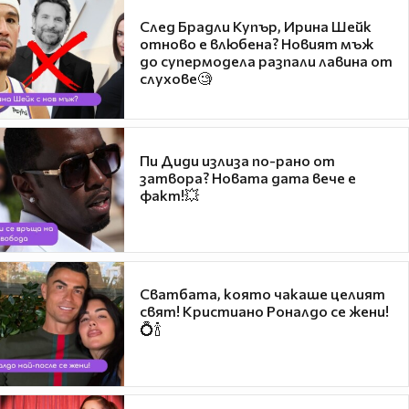
След Брадли Купър, Ирина Шейк
отново е влюбена? Новият мъж
до супермодела разпали лавина от
слухове🧐
Пи Диди излиза по-рано от
затвора? Новата дата вече е
факт!💥
Сватбата, която чакаше целият
свят! Кристиано Роналдо се жени!
💍🍾