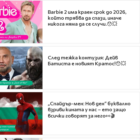
Barbie 2 има краен срок до 2026,
който трябва да спази, иначе
никога няма да се случи.😯💥
След тежка контузия: Дейв
Батиста е новият Кратос!😯💥
„Спайдър-мен: Нов ден“ буквално
взриви кината у нас – ето защо
всички говорят за него👀🎬