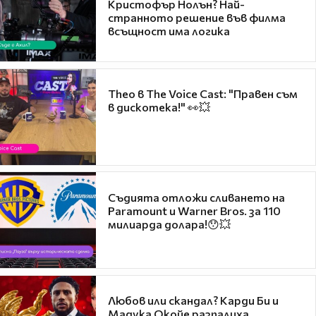
Кристофър Нолън? Най-
странното решение във филма
всъщност има логика
Theo в The Voice Cast: "Правен съм
в дискотека!" 👀💥
Съдията отложи сливането на
Paramount и Warner Bros. за 110
милиарда долара!😯💥
Любов или скандал? Карди Би и
Мадука Окойе разпалиха