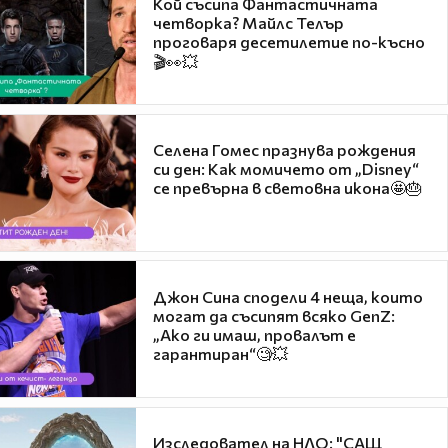
Кой съсипа Фантастичната
четворка? Майлс Телър
проговаря десетилетие по-късно
🎬👀💥
Селена Гомес празнува рождения
си ден: Как момичето от „Disney“
се превърна в световна икона🤩🎂
Джон Сина сподели 4 неща, които
могат да съсипят всяко GenZ:
„Ако ги имаш, провалът е
гарантиран“🧐💥
Изследовател на НЛО: "САЩ