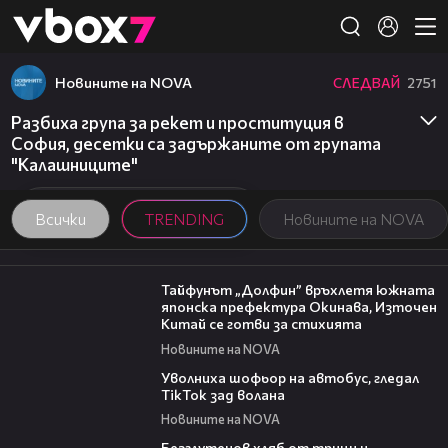
Member of
👾
Новините на NOVA
СЛЕДВАЙ
2751
Разбиха група за рекет и проституция в
София, десетки са задържаните от групата
"Калашниците"
Всички
TRENDING
Новините на NOVA
02:11
Тайфунът „Долфин” връхлетя южната
японска префектура Окинава, Източен
Китай се готви за стихията
Новините на NOVA
00:19
Уволниха шофьор на автобус, гледал
TikTok зад волана
Новините на NOVA
16:02
Безглутенов хляб от трици и