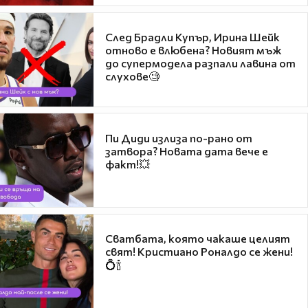
След Брадли Купър, Ирина Шейк
отново е влюбена? Новият мъж
до супермодела разпали лавина от
слухове🧐
Пи Диди излиза по-рано от
затвора? Новата дата вече е
факт!💥
Сватбата, която чакаше целият
свят! Кристиано Роналдо се жени!
💍🍾