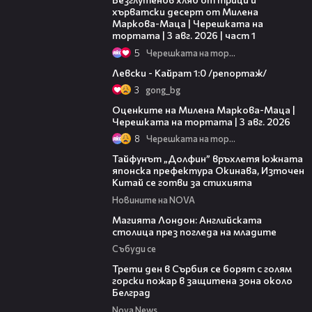
хърватски десерт от Милена
Маркова-Маца | Черешката на
тортата | 3 авг. 2026 | част 1
5
Черешката на тортата
05:57
Левски - Кайрат 1:0 /репортаж/
3
gong_bg
14:06
Оценките на Милена Маркова-Маца |
Черешката на тортата | 3 авг. 2026
8
Черешката на тортата
02:11
Тайфунът „Долфин” връхлетя южната
японска префектура Окинава, Източен
Китай се готви за стихията
Новините на NOVA
05:03
Магията Лондон: Английската
столица през погледа на младите
Събуди се
00:36
Трети ден в Сърбия се борят с голям
горски пожар в защитена зона около
Белград
Nova News