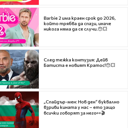
Barbie 2 има краен срок до 2026,
който трябва да спази, иначе
никога няма да се случи.😯💥
След тежка контузия: Дейв
Батиста е новият Кратос!😯💥
„Спайдър-мен: Нов ден“ буквално
взриви кината у нас – ето защо
всички говорят за него👀🎬