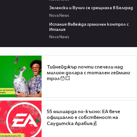
00:43
Зеленски и Вучич се срещнаха в Белград
Nova News
00:47
Испания въвежда граничен контрол с
Италия
Nova News
Тийнейджър почти спечели над
милион долара с тотален гейминг
трол😯💥
55 милиарда по-късно: EA вече
официално е собственост на
Саудитска Арабия💰