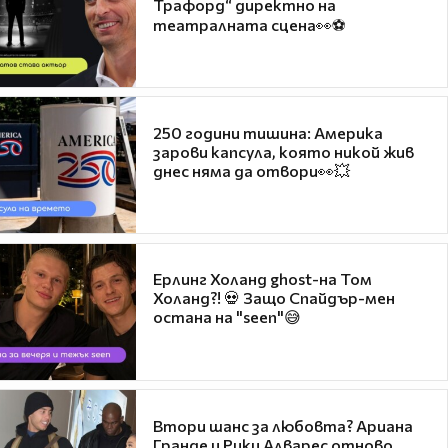
Трафорд“ директно на
театралната сцена👀⚽
250 години тишина: Америка
зарови капсула, която никой жив
днес няма да отвори👀💥
Ерлинг Холанд ghost-на Том
Холанд?! 💀 Защо Спайдър-мен
остана на "seen"😅
Втори шанс за любовта? Ариана
Гранде и Рики Алварес отново