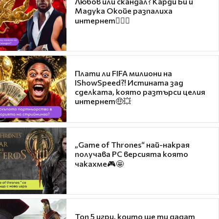
Любов или скандал? Карди Би и
Мадука Окойе разпалиха
интернет❤️‍🔥🔥
Плати ли FIFA милиони на
IShowSpeed?! Истината зад
сделката, която разтърси целия
интернет🤑💥
„Game of Thrones“ най-накрая
получава PC версията която
чакахме🎮🤩
Топ 5 игри, които ще ти дадат