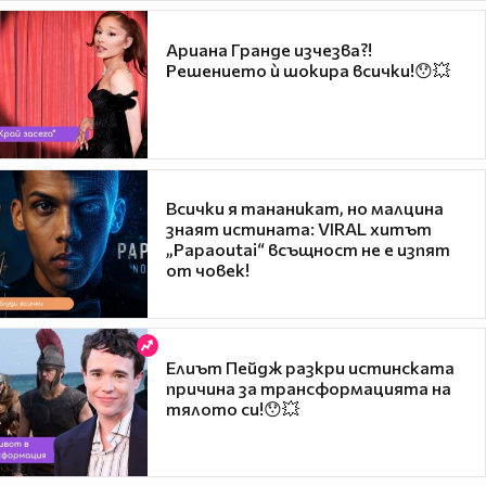
Ариана Гранде изчезва?!
Решението ѝ шокира всички!😯💥
Всички я тананикат, но малцина
знаят истината: VIRAL хитът
„Papaoutai“ всъщност не е изпят
от човек!
Елиът Пейдж разкри истинската
причина за трансформацията на
тялото си!😯💥