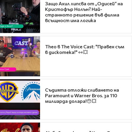
Защо Ахил липсва от „Одисей“ на
Кристофър Нолън? Най-
странното решение във филма
всъщност има логика
Theo в The Voice Cast: "Правен съм
в дискотека!" 👀💥
Съдията отложи сливането на
Paramount и Warner Bros. за 110
милиарда долара!😯💥