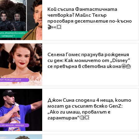
Кой съсипа Фантастичната
четворка? Майлс Телър
проговаря десетилетие по-късно
🎬👀💥
Селена Гомес празнува рождения
си ден: Как момичето от „Disney“
се превърна в световна икона🤩🎂
Джон Сина сподели 4 неща, които
могат да съсипят всяко GenZ:
„Ако ги имаш, провалът е
гарантиран“🧐💥