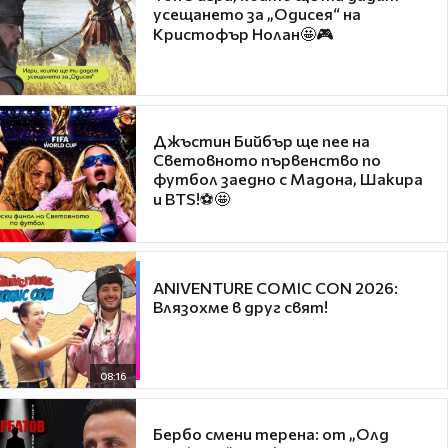
усещането за „Одисея“ на
Кристофър Нолан🤩🎮
Джъстин Бийбър ще пее на
Световното първенство по
футбол заедно с Мадона, Шакира
и BTS!⚽🤩
ANIVENTURE COMIC CON 2026:
Влязохме в друг свят!
08:16
Бербо смени терена: от „Олд