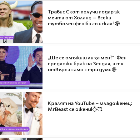
Травис Скот получи подарък
мечта от Холанд — всеки
футболен фен би го искал! 🤩
„Ще се омъжиш ли за мен?“: Фен
предложи брак на Зендая, а тя
отвърна само с три думи😅
Кралят на YouTube – младоженец:
MrBeast се ожени!💍🥰