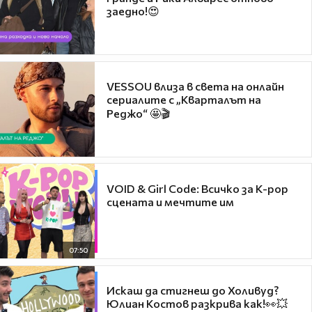
заедно!😍
VESSOU влиза в света на онлайн
сериалите с „Кварталът на
Реджо“ 🤩🎬
VOID & Girl Code: Всичко за K-pop
сцената и мечтите им
07:50
Искаш да стигнеш до Холивуд?
Юлиан Костов разкрива как!👀💥