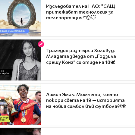
Изследовател на НЛО: "САЩ
притежават технология за
телепортация!"😯💥
Трагедия разтърси Холивуд:
Младата звезда от „Годзила
срещу Конг“ си отиде на 18🕊️
Ламин Ямал: Момчето, което
покори света на 19 — историята
на новия символ във футбола🤩⚽