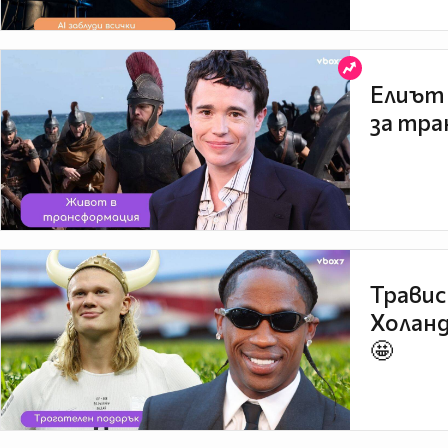
Елиът 
за тра
Травис
Холанд
🤩