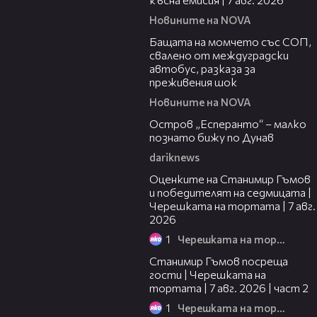
Новините на NOVA
00:30
Бащата на момчето със СОП,
свалено от междуградски
автобус, разказа за
преживения шок
Новините на NOVA
00:04
Остров „Есперанто“ – малко
познато бижу по Дунав
dariknews
02:15
Оценките на Станимир Гъмов
и победителят на седмицата |
Черешката на тортата | 7 авг.
2026
1
Черешката на тортата
12:30
Станимир Гъмов посреща
гости | Черешката на
тортата | 7 авг. 2026 | част 2
1
Черешката на тортата
16:22