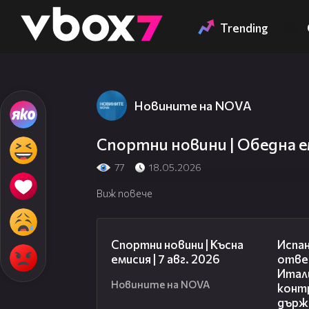
Member of
👾
Trending
Новините на NOVA
Спортни новини | Обедна ем
77
18.05.2026
Виж повече
03:46
Спортни новини | Късна
Испан
емисия | 7 авг. 2026
отве
Итали
Новините на NOVA
конт
държ