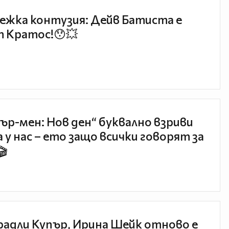
ежка контузия: Дейв Батиста е
 Кратос!😯💥
ър-мен: Нов ден“ буквално взриви
 у нас – ето защо всички говорят за
🎬
радли Купър, Ирина Шейк отново е