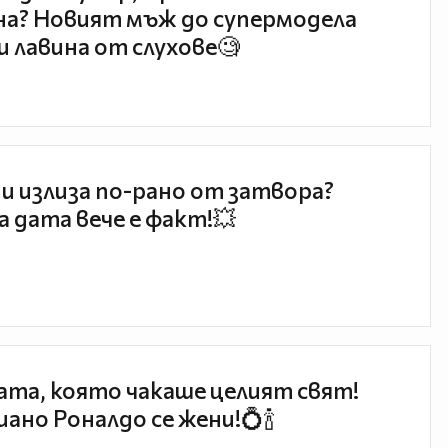
а? Новият мъж до супермодела
и лавина от слухове🧐
и излиза по-рано от затвора?
 дата вече е факт!💥
та, която чакаше целият свят!
ано Роналдо се жени!💍🍾