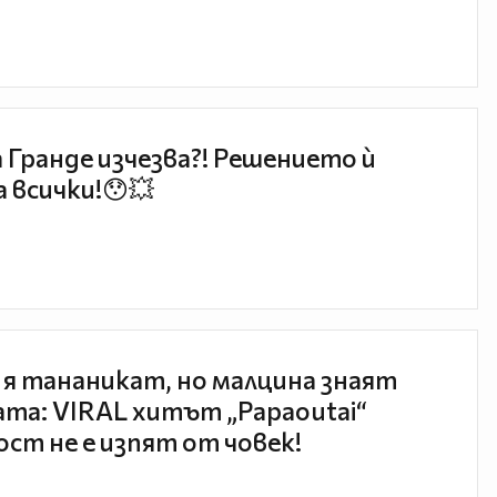
 Гранде изчезва?! Решението ѝ
 всички!😯💥
 я тананикат, но малцина знаят
та: VIRAL хитът „Papaoutai“
ст не е изпят от човек!