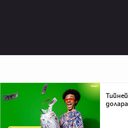
Тийней
долара