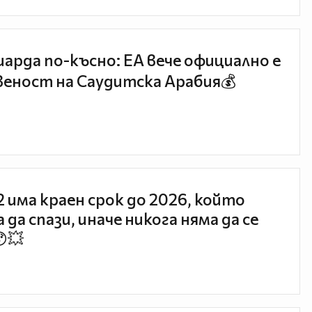
иарда по-късно: EA вече официално е
еност на Саудитска Арабия💰
 2 има краен срок до 2026, който
 да спази, иначе никога няма да се
😯💥