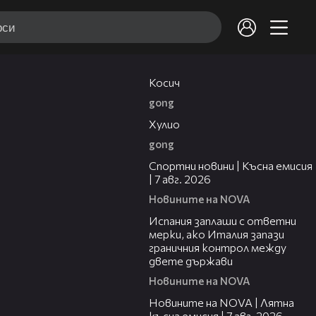
10:17
Косич
gong
09:40
Хулио
gong
03:46
Спортни новини | Късна емисия
| 7 авг. 2026
Новините на NOVA
00:51
Испания заплаши с ответни
мерки, ако Италия запази
граничния контрол между
двете държави
Новините на NOVA
21:18
Новините на NOVA | Лятна
късна емисия | 7 авг. 2026