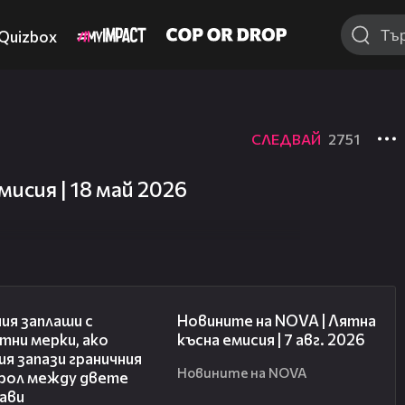
Quizbox
СЛЕДВАЙ
2751
исия | 18 май 2026
00:51
21:18
ия заплаши с
Новините на NOVA | Лятна
тни мерки, ако
късна емисия | 7 авг. 2026
я запази граничния
Новините на NOVA
рол между двете
ави