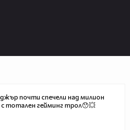
джър почти спечели над милион
 с тотален гейминг трол😯💥