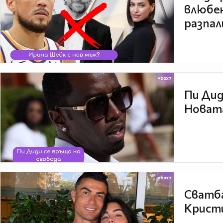
влюбен
разпал
Пи Дид
Новата
Сватба
Кристи