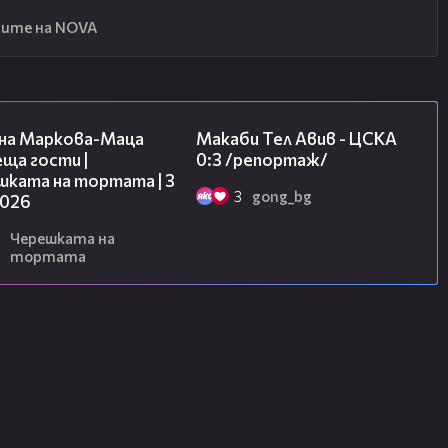
ите на NOVA
20:17
09:11
на Маркова-Маца
Макаби Тел Авив - ЦСКА
ща гости |
0:3 /репортаж/
шката на тортата | 3
3
gong_bg
2026
Черешката на
тортата