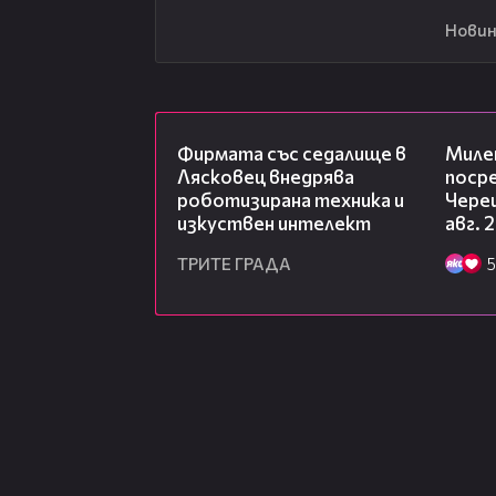
Новин
00:06
Фирмата със седалище в
Миле
Лясковец внедрява
посре
роботизирана техника и
Чере
изкуствен интелект
авг. 
ТРИТЕ ГРАДА
5