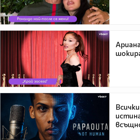
Ариана
шокира
Всички
истина
всъщно