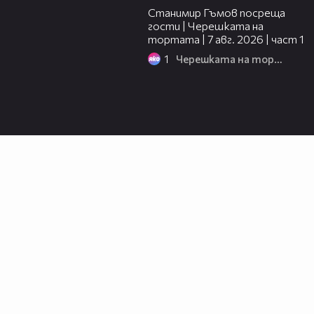
Станимир Гъмов посреща
гости | Черешката на
тортата | 7 авг. 2026 | част 1
1
Черешката на тортата