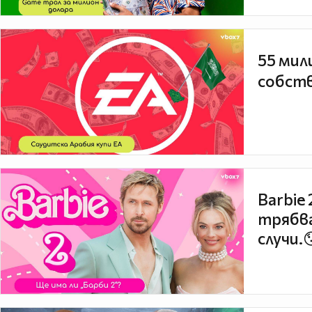
55 мил
собств
Barbie
трябва
случи.