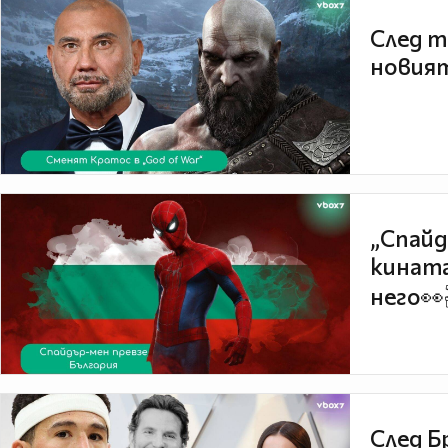
След т
новият
„Спайд
кината
него👀
След Б