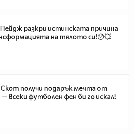
Пейдж разкри истинската причина
нсформацията на тялото си!😯💥
 Скот получи подарък мечта от
 — всеки футболен фен би го искал!