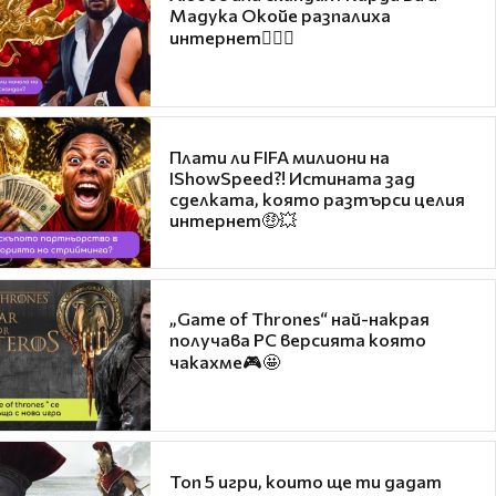
Мадука Окойе разпалиха
интернет❤️‍🔥🔥
Плати ли FIFA милиони на
IShowSpeed?! Истината зад
сделката, която разтърси целия
интернет🤑💥
„Game of Thrones“ най-накрая
получава PC версията която
чакахме🎮🤩
Топ 5 игри, които ще ти дадат