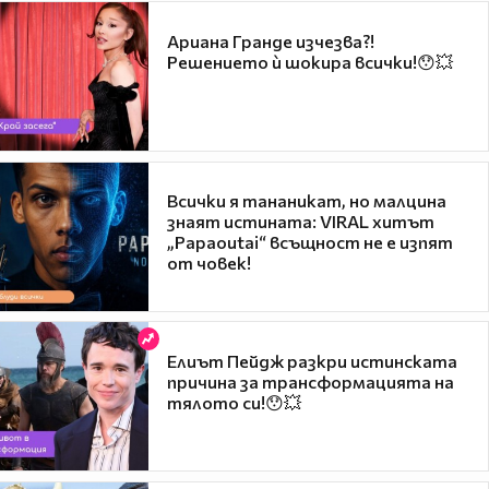
Ариана Гранде изчезва?!
Решението ѝ шокира всички!😯💥
Всички я тананикат, но малцина
знаят истината: VIRAL хитът
„Papaoutai“ всъщност не е изпят
от човек!
Елиът Пейдж разкри истинската
причина за трансформацията на
тялото си!😯💥