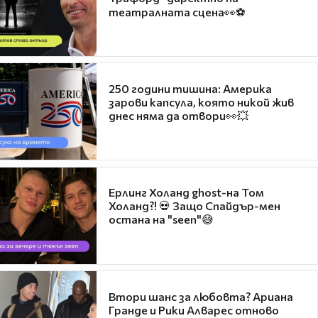
театралната сцена👀⚽
250 години тишина: Америка
зарови капсула, която никой жив
днес няма да отвори👀💥
Ерлинг Холанд ghost-на Том
Холанд?! 💀 Защо Спайдър-мен
остана на "seen"😅
Втори шанс за любовта? Ариана
Гранде и Рики Алварес отново