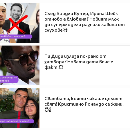
След Брадли Купър, Ирина Шейк
отново е влюбена? Новият мъж
до супермодела разпали лавина от
слухове🧐
Пи Диди излиза по-рано от
затвора? Новата дата вече е
факт!💥
Сватбата, която чакаше целият
свят! Кристиано Роналдо се жени!
💍🍾