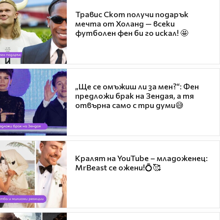
Травис Скот получи подарък
мечта от Холанд — всеки
футболен фен би го искал! 🤩
„Ще се омъжиш ли за мен?“: Фен
предложи брак на Зендая, а тя
отвърна само с три думи😅
Кралят на YouTube – младоженец:
MrBeast се ожени!💍🥰