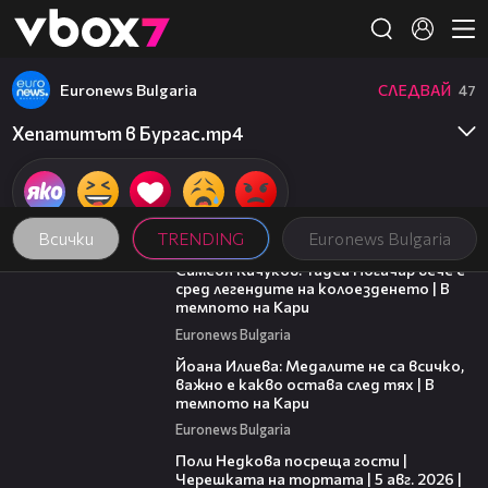
Member of
👾
Euronews Bulgaria
СЛЕДВАЙ
47
Хепатитът в Бургас.mp4
Всички
TRENDING
Euronews Bulgaria
11:23
Симеон Кичуков: Тадей Погачар вече е
сред легендите на колоезденето | В
темпото на Кари
Euronews Bulgaria
14:33
Йоана Илиева: Медалите не са всичко,
важно е какво остава след тях | В
темпото на Кари
Euronews Bulgaria
19:25
Поли Недкова посреща гости |
Черешката на тортата | 5 авг. 2026 |