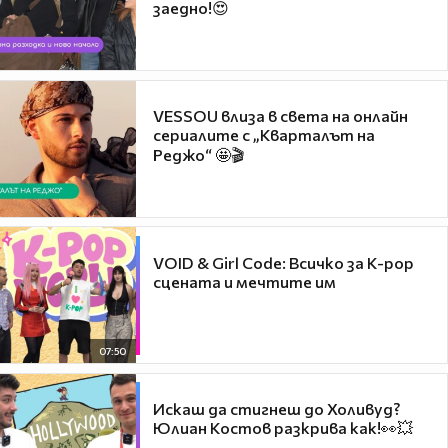
заедно!😍
VESSOU влиза в света на онлайн
сериалите с „Кварталът на
Реджо“ 🤩🎬
VOID & Girl Code: Всичко за K-pop
сцената и мечтите им
07:50
Искаш да стигнеш до Холивуд?
Юлиан Костов разкрива как!👀💥