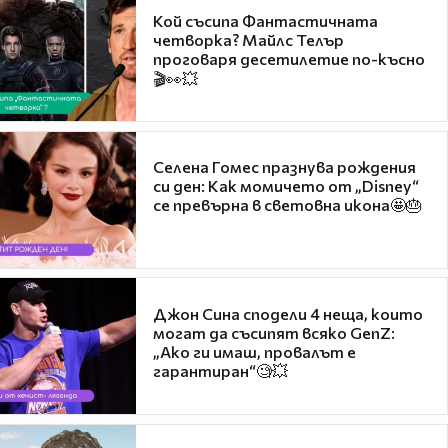
Кой съсипа Фантастичната
четворка? Майлс Телър
проговаря десетилетие по-късно
🎬👀💥
Селена Гомес празнува рождения
си ден: Как момичето от „Disney“
се превърна в световна икона🤩🎂
Джон Сина сподели 4 неща, които
могат да съсипят всяко GenZ:
„Ако ги имаш, провалът е
гарантиран“🧐💥