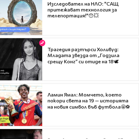
Изследовател на НЛО: "САЩ
притежават технология за
телепортация!"😯💥
Трагедия разтърси Холивуд:
Младата звезда от „Годзила
срещу Конг“ си отиде на 18🕊️
Ламин Ямал: Момчето, което
покори света на 19 — историята
на новия символ във футбола🤩⚽