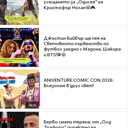
усещането за „Одисея“ на
Кристофър Нолан🤩🎮
Джъстин Бийбър ще пее на
Световното първенство по
футбол заедно с Мадона, Шакира
и BTS!⚽🤩
ANIVENTURE COMIC CON 2026:
Влязохме в друг свят!
08:16
Бербо смени терена: от „Олд
Трафорд“ директно на