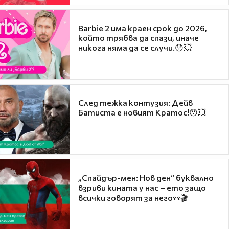
Barbie 2 има краен срок до 2026,
който трябва да спази, иначе
никога няма да се случи.😯💥
След тежка контузия: Дейв
Батиста е новият Кратос!😯💥
„Спайдър-мен: Нов ден“ буквално
взриви кината у нас – ето защо
всички говорят за него👀🎬