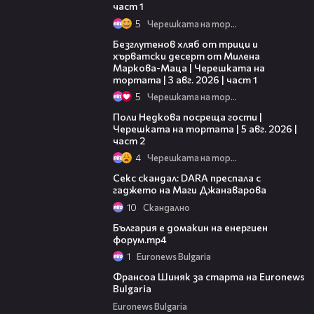
част 1
5
Черешката на тортата
16:02
Безглутенов хляб от трици и
хърватски десерт от Милена
Маркова-Маца | Черешката на
тортата | 3 авг. 2026 | част 1
5
Черешката на тортата
13:03
Поли Недкова посреща гости |
Черешката на тортата | 5 авг. 2026 |
част 2
4
Черешката на тортата
Секс скандал: DARA преспала с
гаджето на Маги Джанаварова
10
Скандално
00:56
България е домакин на енергиен
форум.mp4
1
Euronews Bulgaria
05:13
Франсоа Шиняк за старта на Euronews
Bulgaria
Euronews Bulgaria
00:47