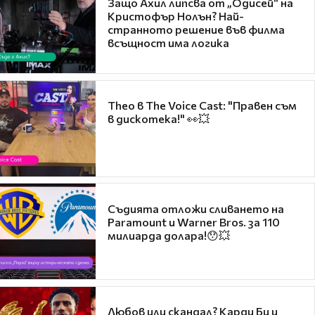
Защо Ахил липсва от „Одисей“ на
Кристофър Нолън? Най-
странното решение във филма
всъщност има логика
Theo в The Voice Cast: "Правен съм
в дискотека!" 👀💥
Съдията отложи сливането на
Paramount и Warner Bros. за 110
милиарда долара!😯💥
Любов или скандал? Карди Би и