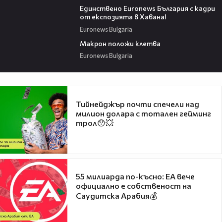
Единствено Euronews България с кадри
от експозията в Хавана!
Euronews Bulgaria
01:01
Макрон положи клетва
Euronews Bulgaria
Тийнейджър почти спечели над
милион долара с тотален гейминг
трол😯💥
55 милиарда по-късно: EA вече
официално е собственост на
Саудитска Арабия💰