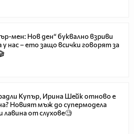
ър-мен: Нов ден“ буквално взриви
 у нас – ето защо всички говорят за
🎬
радли Купър, Ирина Шейк отново е
а? Новият мъж до супермодела
и лавина от слухове🧐