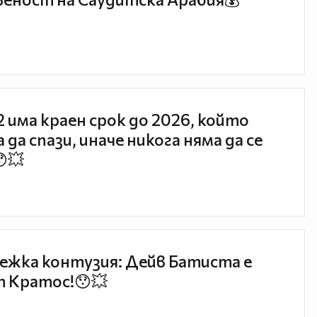
 2 има краен срок до 2026, който
 да спази, иначе никога няма да се
😯💥
ежка контузия: Дейв Батиста е
 Кратос!😯💥