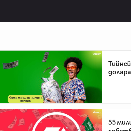
Тийней
долара
55 мил
собств