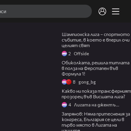
02:18
Шампионска лига – спортното
събитие, в което е вперил очи
целият свят
2
Оffside
06:52
Обиколката, решила титлата
в полза на Ферстапен във
Формула 1!
8
gong_bg
42:14
Какво ни показа трансферният
прозорец във Висшата лига?
4
Лигата на джентълмените
20:24
Запрянов: Няма притеснения за
конгреса, България се цели в
първо място в Лигата на
нациите