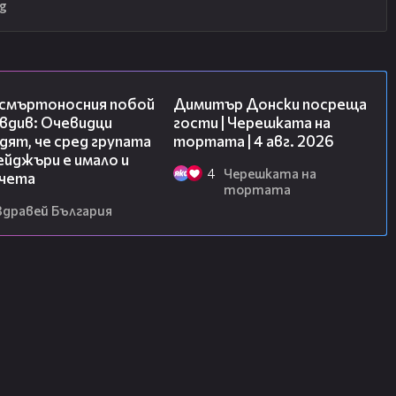
g
09:32
17:43
 смъртоносния побой
Димитър Донски посреща
вдив: Очевидци
гости | Черешката на
ят, че сред групата
тортата | 4 авг. 2026
йджъри е имало и
4
Черешката на
чета
тортата
Здравей България