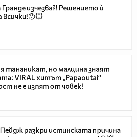
 Гранде изчезва?! Решението ѝ
 всички!😯💥
 я тананикат, но малцина знаят
та: VIRAL хитът „Papaoutai“
ст не е изпят от човек!
Пейдж разкри истинската причина