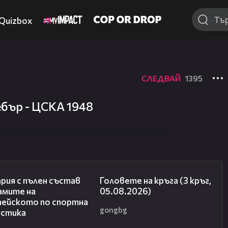
Quizbox
СЛЕДВАЙ
1395
бър - ЦСКА 1948
00:47
27:51
рия с пълен състав
Головете на кръга (3 кръг,
амите на
05.08.2026)
пейското по спортна
gongbg
астика