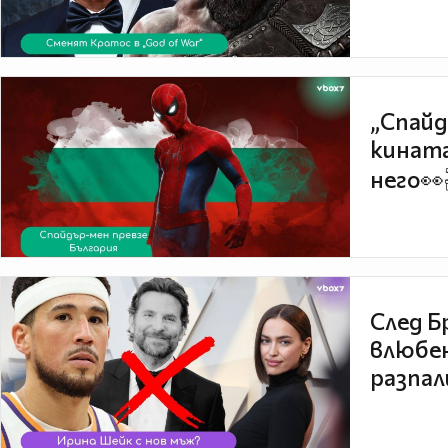
„Спайд
кината
него👀
След Б
влюбен
разпал