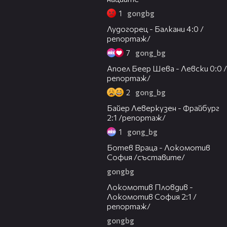
1
gongbg
08:02
Лудогорец - Балкани 4:0 /
репортаж/
7
gong_bg
08:52
Апоел Беер Шева - Левски 0:0 /
репортаж/
2
gong_bg
03:21
Байер Леверкузен - Фрайбург
2:1 /репортаж/
1
gong_bg
07:54
Ботев Враца - Локомотив
София /съставите/
gongbg
06:09
Локомотив Пловдив -
Локомотив София 2:1 /
репортаж/
gongbg
01:05