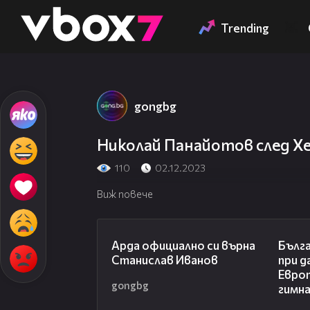
Member of
👾
Trending
gongbg
Николай Панайотов след Хе
110
02.12.2023
Виж повече
00:19
Арда официално си върна
Бълга
Станислав Иванов
при д
Евро
gongbg
гимн