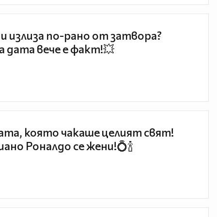
и излиза по-рано от затвора?
 дата вече е факт!💥
та, която чакаше целият свят!
ано Роналдо се жени!💍🍾