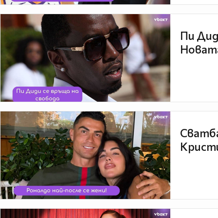
Пи Дид
Новата
Сватба
Кристи