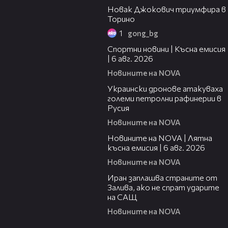
Новак Джокович триумфира в
Торино
1
gong_bg
04:51
Спортни новини | Късна емисия
| 6 авг. 2026
Новините на NOVA
00:41
Украински дронове атакуваха
големи петролни рафинерии в
Русия
Новините на NOVA
20:26
Новините на NOVA | Лятна
късна емисия | 6 авг. 2026
Новините на NOVA
00:41
Иран заплашва страните от
Залива, ако не спрат ударите
на САЩ
Новините на NOVA