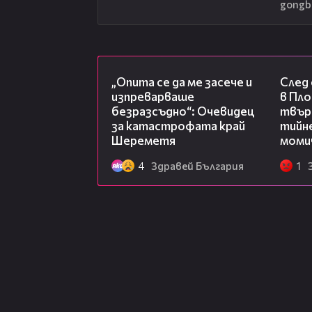
gongb
06:38
„Опита се да ме засече и
След
изпреварваше
в Пло
безразсъдно“: Очевидец
твърд
за катастрофата край
тийне
Шереметя
моми
4
Здравей България
1