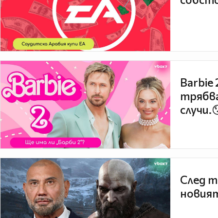
Barbie
трябва
случи.
След т
новият