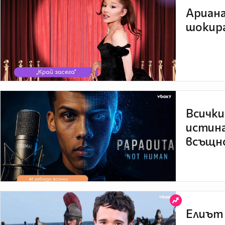
Ариана
шокира
Всички
истина
всъщно
Елиът 