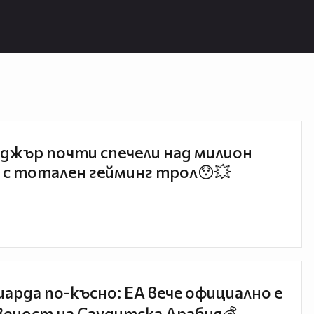
джър почти спечели над милион
 с тотален гейминг трол😯💥
иарда по-късно: EA вече официално е
еност на Саудитска Арабия💰