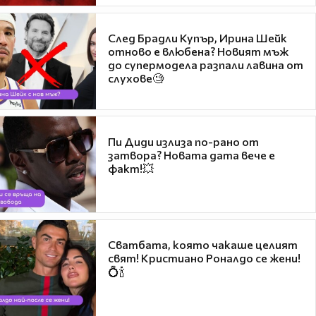
След Брадли Купър, Ирина Шейк
отново е влюбена? Новият мъж
до супермодела разпали лавина от
слухове🧐
Пи Диди излиза по-рано от
затвора? Новата дата вече е
факт!💥
Сватбата, която чакаше целият
свят! Кристиано Роналдо се жени!
💍🍾