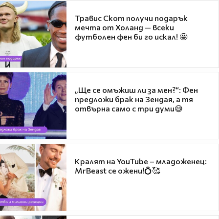
Травис Скот получи подарък
мечта от Холанд — всеки
футболен фен би го искал! 🤩
„Ще се омъжиш ли за мен?“: Фен
предложи брак на Зендая, а тя
отвърна само с три думи😅
Кралят на YouTube – младоженец:
MrBeast се ожени!💍🥰