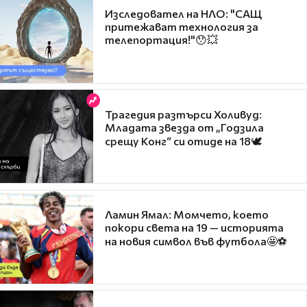
Изследовател на НЛО: "САЩ
притежават технология за
телепортация!"😯💥
Трагедия разтърси Холивуд:
Младата звезда от „Годзила
срещу Конг“ си отиде на 18🕊️
Ламин Ямал: Момчето, което
покори света на 19 — историята
на новия символ във футбола🤩⚽