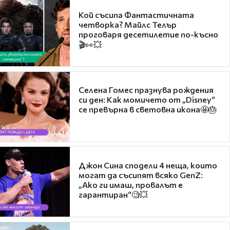
Кой съсипа Фантастичната
четворка? Майлс Телър
проговаря десетилетие по-късно
🎬👀💥
Селена Гомес празнува рождения
си ден: Как момичето от „Disney“
се превърна в световна икона🤩🎂
Джон Сина сподели 4 неща, които
могат да съсипят всяко GenZ:
„Ако ги имаш, провалът е
гарантиран“🧐💥