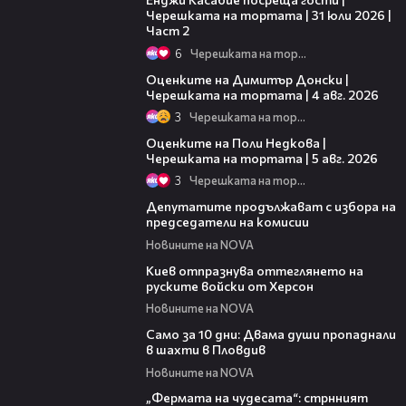
Черешката на тортата | 31 юли 2026 |
Част 2
6
Черешката на тортата
16:45
Оценките на Димитър Донски |
Черешката на тортата | 4 авг. 2026
3
Черешката на тортата
02:09
Оценките на Поли Недкова |
Черешката на тортата | 5 авг. 2026
3
Черешката на тортата
00:37
Депутатите продължават с избора на
председатели на комисии
Новините на NOVA
02:06
Киев отпразнува оттеглянето на
руските войски от Херсон
Новините на NOVA
02:26
Само за 10 дни: Двама души пропаднали
в шахти в Пловдив
Новините на NOVA
03:59
„Фермата на чудесата“: стрнният