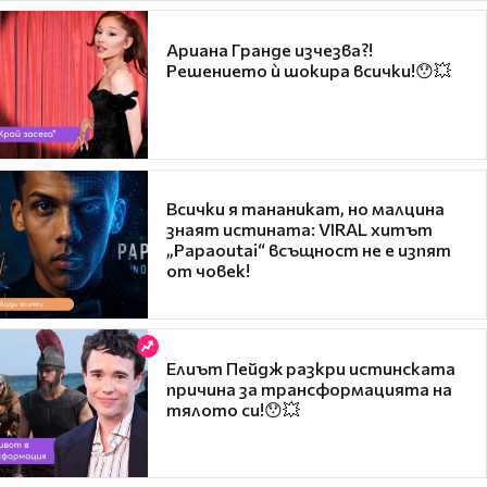
Ариана Гранде изчезва?!
Решението ѝ шокира всички!😯💥
Всички я тананикат, но малцина
знаят истината: VIRAL хитът
„Papaoutai“ всъщност не е изпят
от човек!
Елиът Пейдж разкри истинската
причина за трансформацията на
тялото си!😯💥