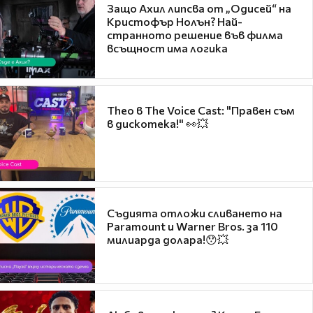
Защо Ахил липсва от „Одисей“ на
Кристофър Нолън? Най-
странното решение във филма
всъщност има логика
Theo в The Voice Cast: "Правен съм
в дискотека!" 👀💥
Съдията отложи сливането на
Paramount и Warner Bros. за 110
милиарда долара!😯💥