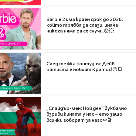
Barbie 2 има краен срок до 2026,
който трябва да спази, иначе
никога няма да се случи.😯💥
След тежка контузия: Дейв
Батиста е новият Кратос!😯💥
„Спайдър-мен: Нов ден“ буквално
взриви кината у нас – ето защо
всички говорят за него👀🎬