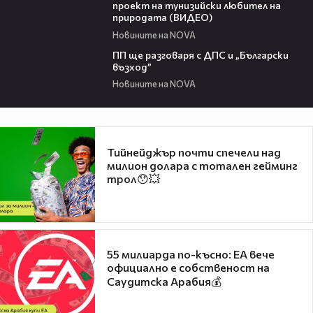
проект на тунизийски любител на
природата (ВИДЕО)
Новините на NOVA
00:50
ПП ще разговаря с ДПС и „Български
възход”
Новините на NOVA
Тийнейджър почти спечели над
милион долара с тотален гейминг
трол😯💥
55 милиарда по-късно: EA вече
официално е собственост на
Саудитска Арабия💰