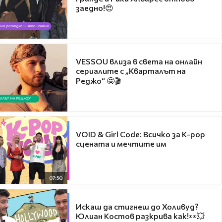
заедно!😍
VESSOU влиза в света на онлайн
сериалите с „Кварталът на
Реджо“ 🤩🎬
VOID & Girl Code: Всичко за K-pop
сцената и мечтите им
07:50
Искаш да стигнеш до Холивуд?
Юлиан Костов разкрива как!👀💥