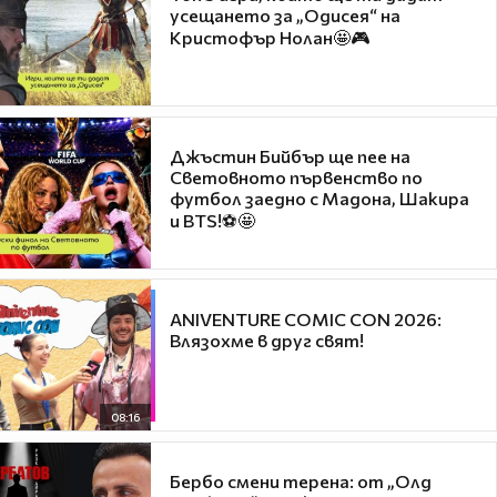
усещането за „Одисея“ на
Кристофър Нолан🤩🎮
Джъстин Бийбър ще пее на
Световното първенство по
футбол заедно с Мадона, Шакира
и BTS!⚽🤩
ANIVENTURE COMIC CON 2026:
Влязохме в друг свят!
08:16
Бербо смени терена: от „Олд