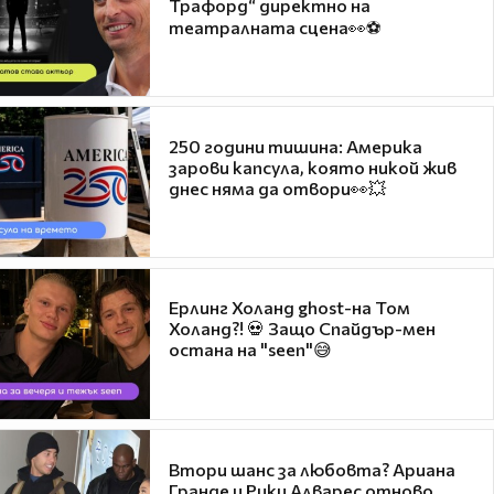
Трафорд“ директно на
театралната сцена👀⚽
250 години тишина: Америка
зарови капсула, която никой жив
днес няма да отвори👀💥
Ерлинг Холанд ghost-на Том
Холанд?! 💀 Защо Спайдър-мен
остана на "seen"😅
Втори шанс за любовта? Ариана
Гранде и Рики Алварес отново