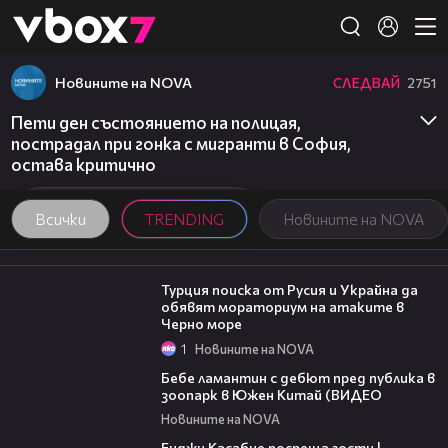
Member of
👾
Новините на NOVA
СЛЕДВАЙ
2751
Пети ден състоянието на полицая,
пострадал при гонка с мигранти в София,
остава критично
Всички
TRENDING
Новините на NOVA
03:02
Турция поиска от Русия и Украйна да
обявят мораториум на атаките в
Черно море
1
Новините на NOVA
00:50
Бебе ламантин с дебют пред публика в
зоопарк в Южен Китай (ВИДЕО
Новините на NOVA
16:45
Енджи Касабие посреща гости |