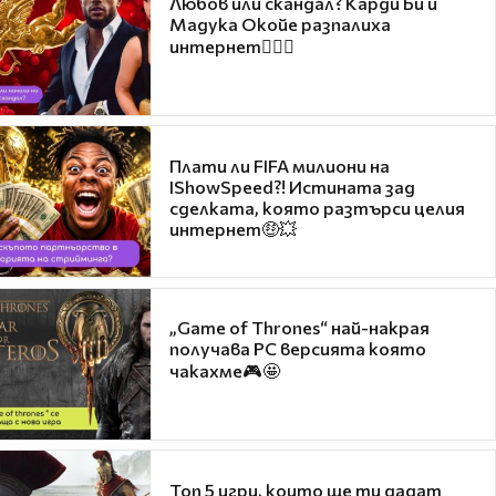
Любов или скандал? Карди Би и
Мадука Окойе разпалиха
интернет❤️‍🔥🔥
Плати ли FIFA милиони на
IShowSpeed?! Истината зад
сделката, която разтърси целия
интернет🤑💥
„Game of Thrones“ най-накрая
получава PC версията която
чакахме🎮🤩
Топ 5 игри, които ще ти дадат