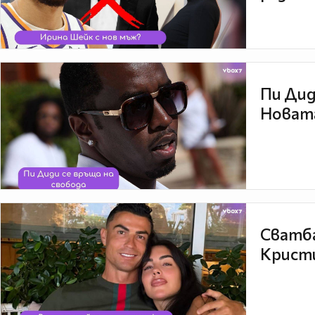
Пи Дид
Новата
Сватба
Кристи