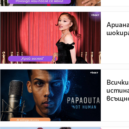
Ариана
шокира
Всички
истина
всъщно