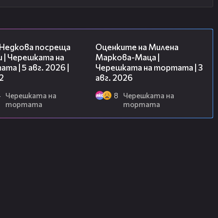
13:03
14:06
 Недкова посреща
Оценките на Милена
 | Черешката на
Маркова-Маца |
та | 5 авг. 2026 |
Черешката на тортата | 3
2
авг. 2026
4
Черешката на
8
Черешката на
тортата
тортата