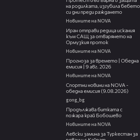
на родилката, изгубила бебето
си дни преди раждането
Новините на NOVA
00:50
Иран отправи редица искания
към САЩ за отварянето на
Ормузкия проток
Новините на NOVA
01:50
Прогноза за времето | Обедна
емисия | 9 авг. 2026
Новините на NOVA
04:25
Спортни новини на NOVA -
обедна емисия (9.08.2026)
gong_bg
01:59
Продължава битката с
пожара край Бобошево
Новините на NOVA
00:43
Левски замина за Туркестан за
реванш с Кайрат