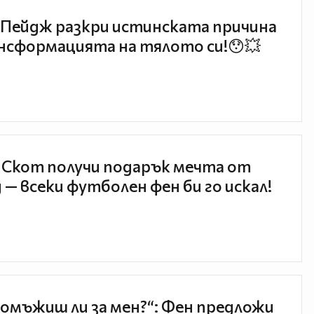
Пейдж разкри истинската причина
нсформацията на тялото си!😯💥
 Скот получи подарък мечта от
 — всеки футболен фен би го искал!
 омъжиш ли за мен?“: Фен предложи