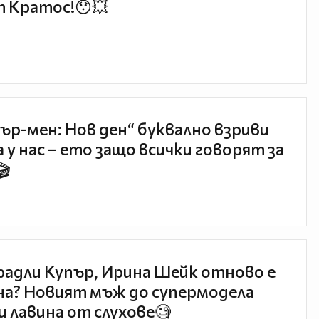
 Кратос!😯💥
ър-мен: Нов ден“ буквално взриви
 у нас – ето защо всички говорят за
🎬
радли Купър, Ирина Шейк отново е
а? Новият мъж до супермодела
и лавина от слухове🧐