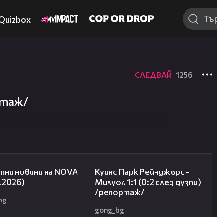
Quizbox
СЛЕДВАЙ
1256
отаж/
04:09
08:50
тни новини на NOVA
Куинс Парк Рейнджърс -
.2026)
Милуол 1:1 (0:2 след дузпи)
/репортаж/
bg
gong_bg