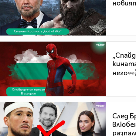
новият
„Спайд
кината
него👀
След Б
влюбен
разпал