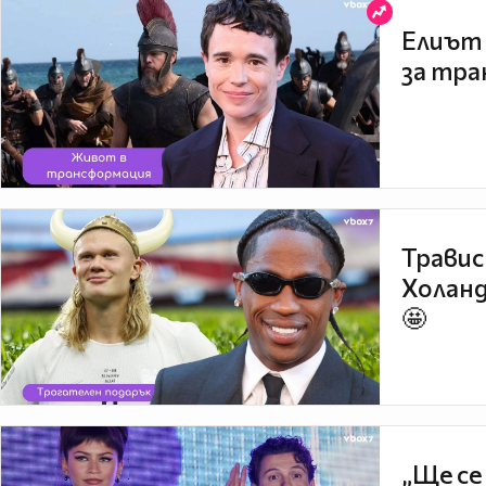
Елиът 
за тра
Травис
Холанд
🤩
„Ще се