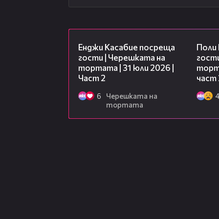
16:45
Енджи Касабие посреща
Поли
гости | Черешката на
гости
тортата | 31 юли 2026 |
торта
Част 2
част 
6
Черешката на
тортата