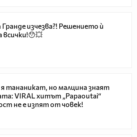
 Гранде изчезва?! Решението ѝ
 всички!😯💥
 я тананикат, но малцина знаят
та: VIRAL хитът „Papaoutai“
ст не е изпят от човек!