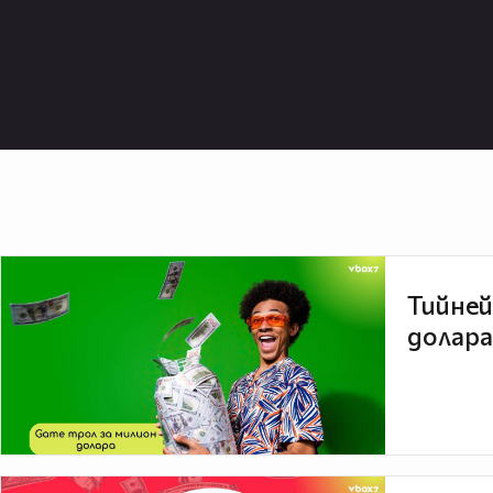
Тийней
долара