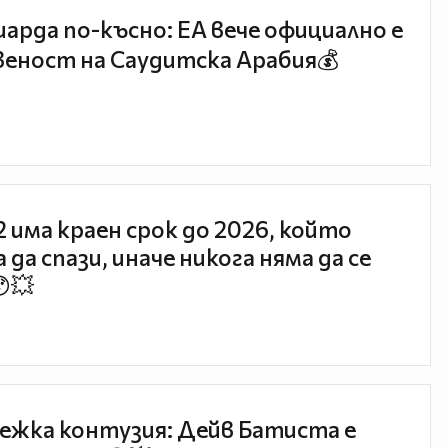
иарда по-късно: EA вече официално е
еност на Саудитска Арабия💰
 2 има краен срок до 2026, който
 да спази, иначе никога няма да се
😯💥
ежка контузия: Дейв Батиста е