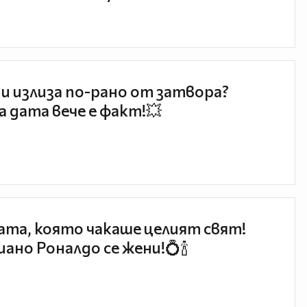
и излиза по-рано от затвора?
 дата вече е факт!💥
та, която чакаше целият свят!
ано Роналдо се жени!💍🍾