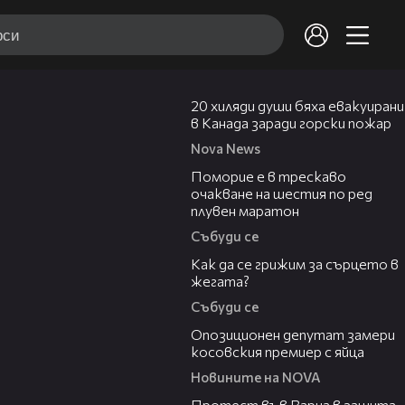
00:39
20 хиляди души бяха евакуирани
в Канада заради горски пожар
Nova News
03:22
Поморие е в трескаво
очакване на шестия по ред
плувен маратон
Събуди се
07:56
Как да се грижим за сърцето в
жегата?
Събуди се
00:48
Опозиционен депутат замери
косовския премиер с яйца
Новините на NOVA
02:57
Протест във Варна в защита