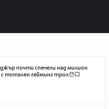
джър почти спечели над милион
 с тотален гейминг трол😯💥