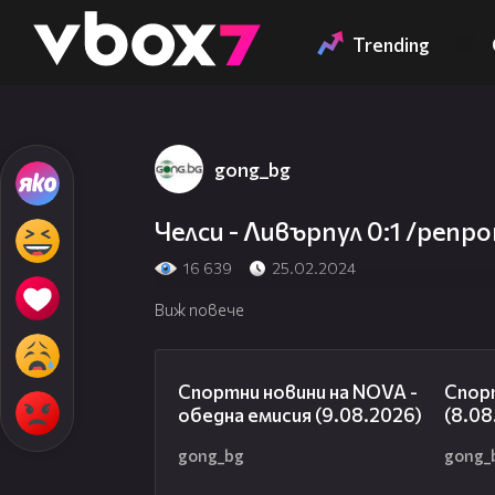
Member of
👾
Trending
gong_bg
Челси - Ливърпул 0:1 /репр
16 639
25.02.2024
Виж повече
04:25
Спортни новини на NOVA -
Спор
обедна емисия (9.08.2026)
(8.08
gong_bg
gong_