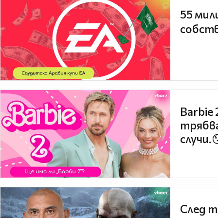
55 мил
собств
Barbie
трябва
случи.
След т