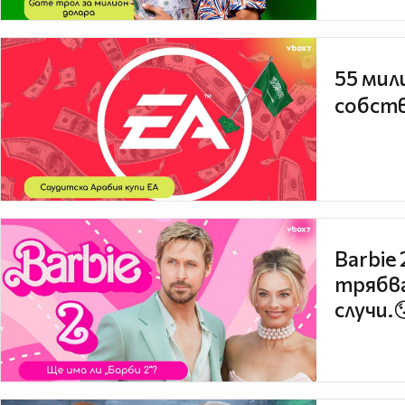
55 мил
собств
Barbie
трябва
случи.