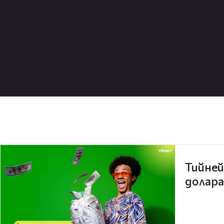
Тийней
долара