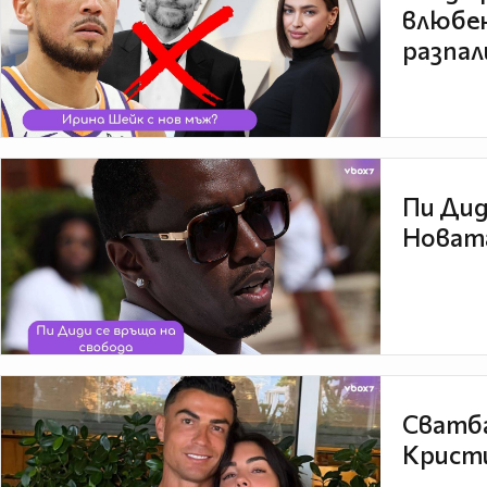
влюбен
разпал
Пи Дид
Новата
Сватба
Кристи