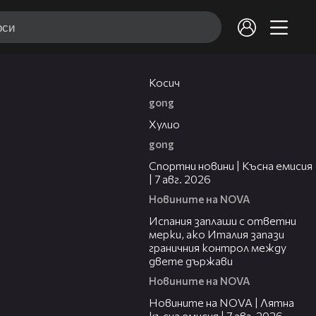
10:17
Косич
gong
09:40
Хулио
gong
03:46
Спортни новини | Късна емисия
| 7 авг. 2026
Новините на NOVA
00:51
Испания заплаши с ответни
мерки, ако Италия запази
граничния контрол между
двете държави
Новините на NOVA
21:18
Новините на NOVA | Лятна
късна емисия | 7 авг. 2026