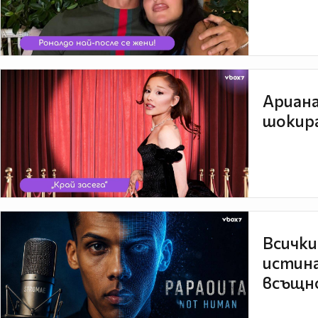
Ариана
шокира
Всички
истина
всъщно