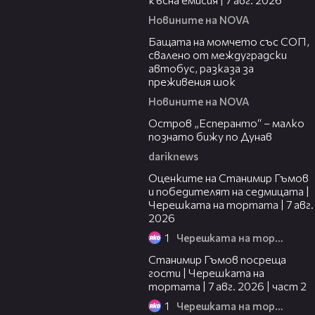
Новините на NOVA
00:30
Бащата на момчето със СОП,
свалено от междуградски
автобус, разказа за
преживения шок
Новините на NOVA
00:04
Остров „Есперанто“ – малко
познато бижу по Дунав
dariknews
02:15
Оценките на Станимир Гъмов
и победителят на седмицата |
Черешката на тортата | 7 авг.
2026
1
Черешката на тортата
12:30
Станимир Гъмов посреща
гости | Черешката на
тортата | 7 авг. 2026 | част 2
1
Черешката на тортата
16:22