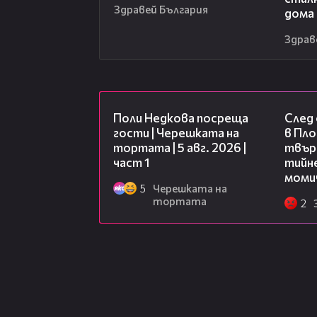
Здравей България
дома
Здрав
19:25
Поли Недкова посреща
След
гости | Черешката на
в Пло
тортата | 5 авг. 2026 |
твърд
част 1
тийне
моми
5
Черешката на
тортата
2