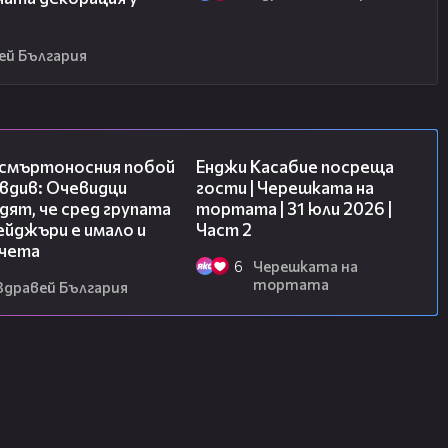
ей България
09:32
16:45
 смъртоносния побой
Енджи Касабие посреща
вдив: Очевидци
гости | Черешката на
ят, че сред групата
тортата | 31 юли 2026 |
йджъри е имало и
Част 2
чета
6
Черешката на
тортата
Здравей България