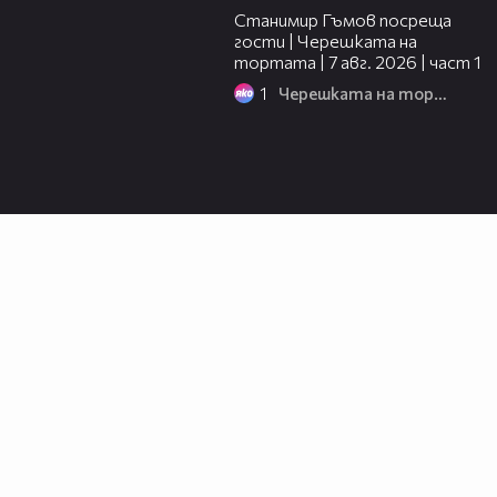
Станимир Гъмов посреща
гости | Черешката на
тортата | 7 авг. 2026 | част 1
1
Черешката на тортата