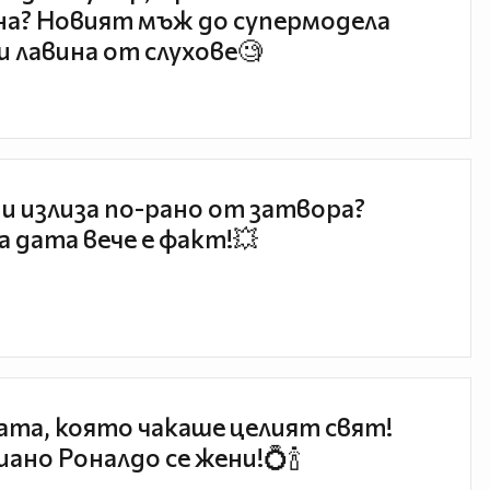
а? Новият мъж до супермодела
и лавина от слухове🧐
и излиза по-рано от затвора?
 дата вече е факт!💥
та, която чакаше целият свят!
ано Роналдо се жени!💍🍾