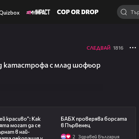
Quizbox
СЛЕДВАЙ
1816
д катастрофа с млад шофьор
04:11
03:57
й красиво”: Как
БАБХ проверява борсата
ята могат да се
в Първенец
рнат в най-
2
Здравей България
ната декорация у