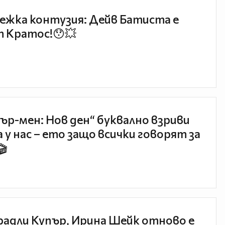
ежка контузия: Дейв Батиста е
 Кратос!😯💥
ър-мен: Нов ден“ буквално взриви
 у нас – ето защо всички говорят за
🎬
радли Купър, Ирина Шейк отново е