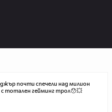
джър почти спечели над милион
 с тотален гейминг трол😯💥