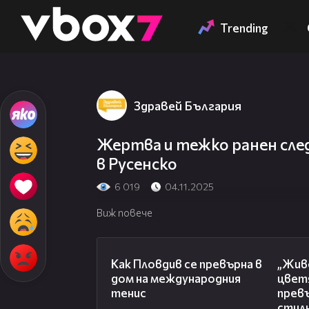
Member of
👾
Trending
Здравей България
Жертва и тежко ранен сле
в Русенско
6 019
04.11.2025
Виж повече
03:09
Как Пловдив се превърна в
„Живе
дом на международния
цвет
тенис
превъ
стил