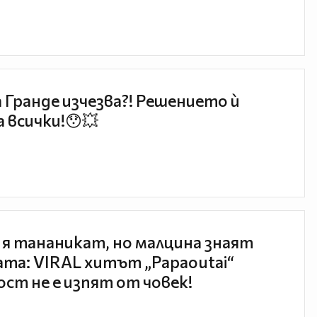
 Гранде изчезва?! Решението ѝ
 всички!😯💥
 я тананикат, но малцина знаят
та: VIRAL хитът „Papaoutai“
ст не е изпят от човек!