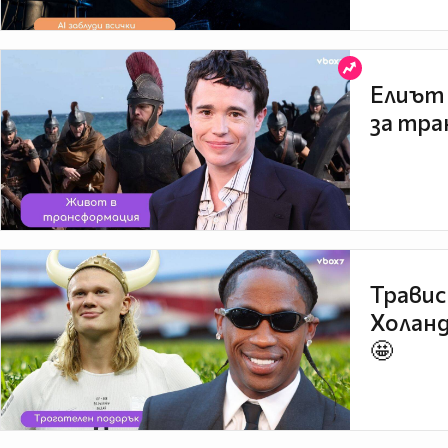
Елиът 
за тра
Травис
Холанд
🤩