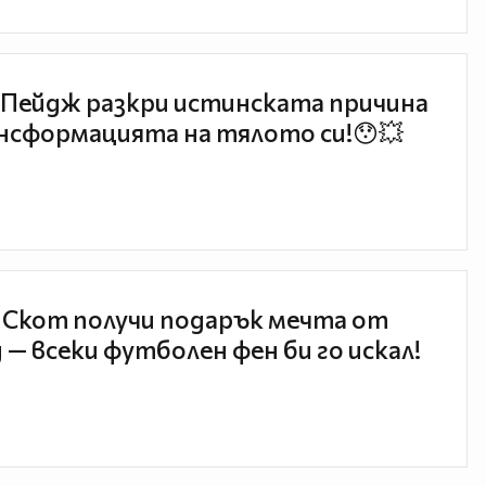
Пейдж разкри истинската причина
нсформацията на тялото си!😯💥
 Скот получи подарък мечта от
 — всеки футболен фен би го искал!