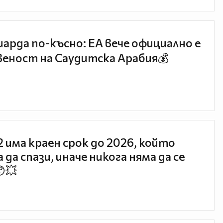
иарда по-късно: EA вече официално е
еност на Саудитска Арабия💰
 2 има краен срок до 2026, който
 да спази, иначе никога няма да се
😯💥