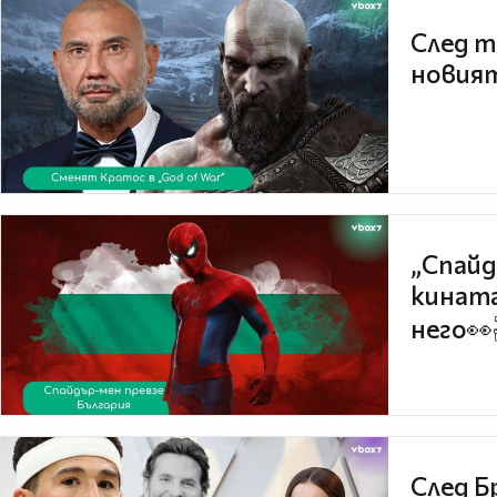
След т
новият
„Спайд
кината
него👀
След Б