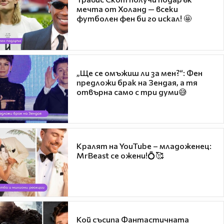
мечта от Холанд — всеки
футболен фен би го искал! 🤩
„Ще се омъжиш ли за мен?“: Фен
предложи брак на Зендая, а тя
отвърна само с три думи😅
Кралят на YouTube – младоженец:
MrBeast се ожени!💍🥰
Кой съсипа Фантастичната