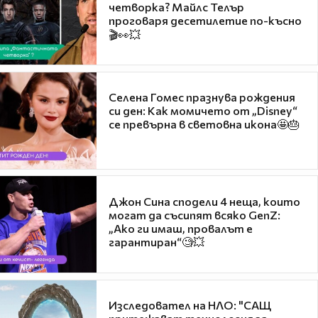
четворка? Майлс Телър
проговаря десетилетие по-късно
🎬👀💥
Селена Гомес празнува рождения
си ден: Как момичето от „Disney“
се превърна в световна икона🤩🎂
Джон Сина сподели 4 неща, които
могат да съсипят всяко GenZ:
„Ако ги имаш, провалът е
гарантиран“🧐💥
Изследовател на НЛО: "САЩ