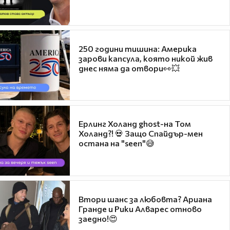
250 години тишина: Америка
зарови капсула, която никой жив
днес няма да отвори👀💥
Ерлинг Холанд ghost-на Том
Холанд?! 💀 Защо Спайдър-мен
остана на "seen"😅
Втори шанс за любовта? Ариана
Гранде и Рики Алварес отново
заедно!😍