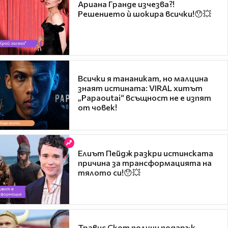
Ариана Гранде изчезва?!
Решението ѝ шокира всички!😯💥
Всички я тананикат, но малцина
знаят истината: VIRAL хитът
„Papaoutai“ всъщност не е изпят
от човек!
Елиът Пейдж разкри истинската
причина за трансформацията на
тялото си!😯💥
Травис Скот получи подарък