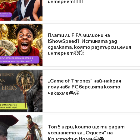
интернет❤️‍🔥🔥
Плати ли FIFA милиони на
IShowSpeed?! Истината зад
сделката, която разтърси целия
интернет🤑💥
„Game of Thrones“ най-накрая
получава PC версията която
чакахме🎮🤩
Топ 5 игри, които ще ти дадат
усещането за „Одисея“ на
Кристофър Нолан🤩🎮