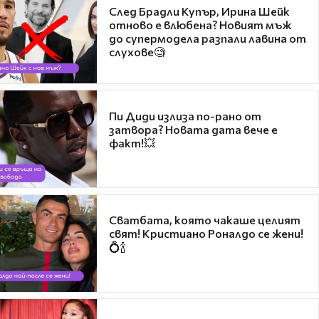
След Брадли Купър, Ирина Шейк
отново е влюбена? Новият мъж
до супермодела разпали лавина от
слухове🧐
Пи Диди излиза по-рано от
затвора? Новата дата вече е
факт!💥
Сватбата, която чакаше целият
свят! Кристиано Роналдо се жени!
💍🍾