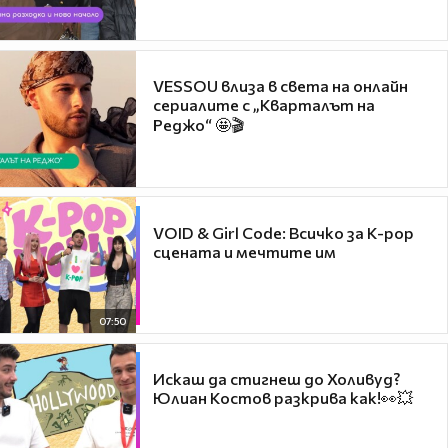
VESSOU влиза в света на онлайн
сериалите с „Кварталът на
Реджо“ 🤩🎬
VOID & Girl Code: Всичко за K-pop
сцената и мечтите им
07:50
Искаш да стигнеш до Холивуд?
Юлиан Костов разкрива как!👀💥