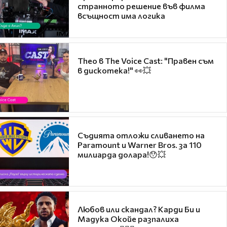
странното решение във филма
всъщност има логика
Theo в The Voice Cast: "Правен съм
в дискотека!" 👀💥
Съдията отложи сливането на
Paramount и Warner Bros. за 110
милиарда долара!😯💥
Любов или скандал? Карди Би и
Мадука Окойе разпалиха