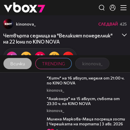
Member of
👾
kinonova_
СЛЕДВАЙ
425
Четвърта седмица на "Великият понеделник"
на 22 юни по KINO NOVA
Всички
TRENDING
kinonova_
00:30
"Хитч" на 16 август, неделя от 21:00 ч.
по KINO NOVA
kinonova_
00:30
"Анаконда" на 15 август, събота от
23:30 ч. по KINO NOVA
kinonova_
20:17
Милена Маркова-Маца посреща гости
| Черешката на тортата | 3 авг. 2026