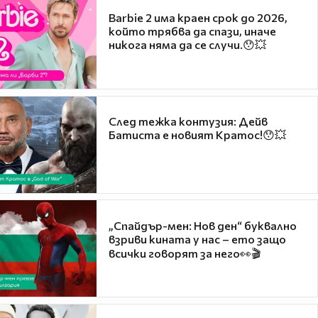
Barbie 2 има краен срок до 2026,
който трябва да спази, иначе
никога няма да се случи.😯💥
След тежка контузия: Дейв
Батиста е новият Кратос!😯💥
„Спайдър-мен: Нов ден“ буквално
взриви кината у нас – ето защо
всички говорят за него👀🎬