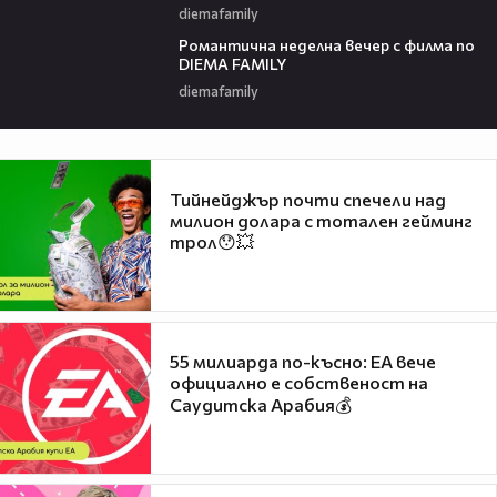
diemafamily
00:21
Романтичнa неделна вечер с филма по
DIEMA FAMILY
diemafamily
Тийнейджър почти спечели над
милион долара с тотален гейминг
трол😯💥
55 милиарда по-късно: EA вече
официално е собственост на
Саудитска Арабия💰