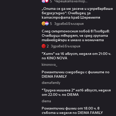
5
Черешката на тортата
06:38
„Опита се да ме засече и изпреварваше
безразсъдно“: Очевидец за
катастрофата край Шереметя
5
Здравей България
09:32
След смъртоносния побой в Пловдив:
Очевидци твърдят, че сред групата
тийнейджъри е имало и момичета
2
Здравей България
00:30
"Хитч" на 16 август, неделя от 21:00 ч.
по KINO NOVA
kinonova_
00:31
Романтични следобеди с филмите по
DIEMA FAMILY
diemafamily
00:31
"Трудна мишена 2" на16 август, неделя
от 22.00 ч. по DIEMA
diema
00:36
Романтични филми от 18.00 ч. в
събота и неделя по DIEMA FAMILY