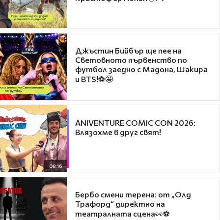
Джъстин Бийбър ще пее на
Световното първенство по
футбол заедно с Мадона, Шакира
и BTS!⚽🤩
ANIVENTURE COMIC CON 2026:
Влязохме в друг свят!
08:16
Бербо смени терена: от „Олд
Трафорд“ директно на
театралната сцена👀⚽