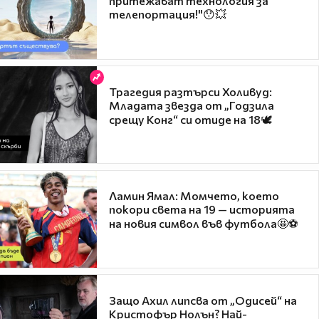
притежават технология за
телепортация!"😯💥
Трагедия разтърси Холивуд:
Младата звезда от „Годзила
срещу Конг“ си отиде на 18🕊️
Ламин Ямал: Момчето, което
покори света на 19 — историята
на новия символ във футбола🤩⚽
Защо Ахил липсва от „Одисей“ на
Кристофър Нолън? Най-