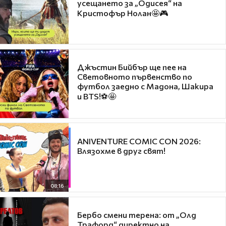
усещането за „Одисея“ на
Кристофър Нолан🤩🎮
Джъстин Бийбър ще пее на
Световното първенство по
футбол заедно с Мадона, Шакира
и BTS!⚽🤩
ANIVENTURE COMIC CON 2026:
Влязохме в друг свят!
08:16
Бербо смени терена: от „Олд
Трафорд“ директно на