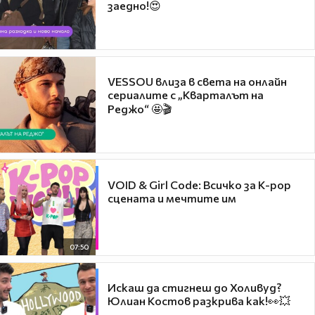
заедно!😍
VESSOU влиза в света на онлайн
сериалите с „Кварталът на
Реджо“ 🤩🎬
VOID & Girl Code: Всичко за K-pop
сцената и мечтите им
07:50
Искаш да стигнеш до Холивуд?
Юлиан Костов разкрива как!👀💥