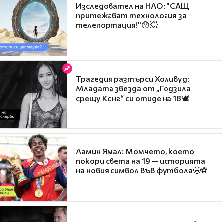
Изследовател на НЛО: "САЩ
притежават технология за
телепортация!"😯💥
Трагедия разтърси Холивуд:
Младата звезда от „Годзила
срещу Конг“ си отиде на 18🕊️
Ламин Ямал: Момчето, което
покори света на 19 — историята
на новия символ във футбола🤩⚽