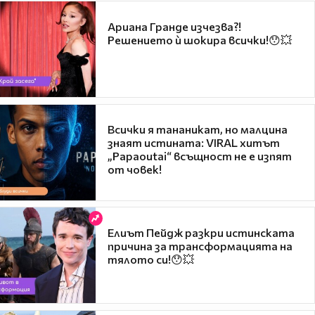
Ариана Гранде изчезва?!
Решението ѝ шокира всички!😯💥
Всички я тананикат, но малцина
знаят истината: VIRAL хитът
„Papaoutai“ всъщност не е изпят
от човек!
Елиът Пейдж разкри истинската
причина за трансформацията на
тялото си!😯💥