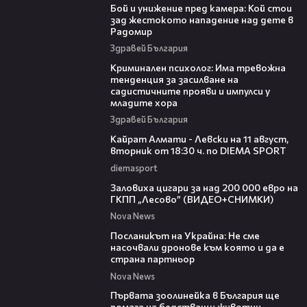
Бой и унижение пред камера: Кой стои
зад жестокото нападение над дете в
Радомир
Здравей България
09:42
Криминален психолог: Има тревожна
тенденция за засилване на
садистичните прояви и импулси у
младите хора
Здравей България
00:24
Кайрат Алмати - Левски на 11 август,
вторник от 18:30 ч. по DIEMA SPORT
diemasport
01:09
Заловиха цигари за над 200 000 евро на
ГКПП „Лесово” (ВИДЕО+СНИМКИ)
Nova News
01:23
Посланикът на Украйна: Не сме
насочвали дронове към която и да е
страна партньор
Nova News
01:15
Първата зоолинейка в България ще
помага на бедстващи животни