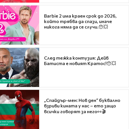
Barbie 2 има краен срок до 2026,
който трябва да спази, иначе
никога няма да се случи.😯💥
След тежка контузия: Дейв
Батиста е новият Кратос!😯💥
„Спайдър-мен: Нов ден“ буквално
взриви кината у нас – ето защо
всички говорят за него👀🎬