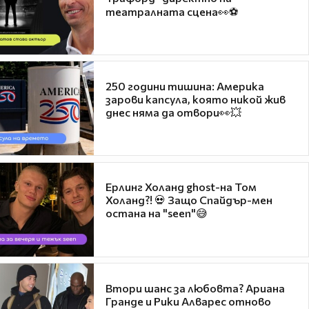
театралната сцена👀⚽
250 години тишина: Америка
зарови капсула, която никой жив
днес няма да отвори👀💥
Ерлинг Холанд ghost-на Том
Холанд?! 💀 Защо Спайдър-мен
остана на "seen"😅
Втори шанс за любовта? Ариана
Гранде и Рики Алварес отново