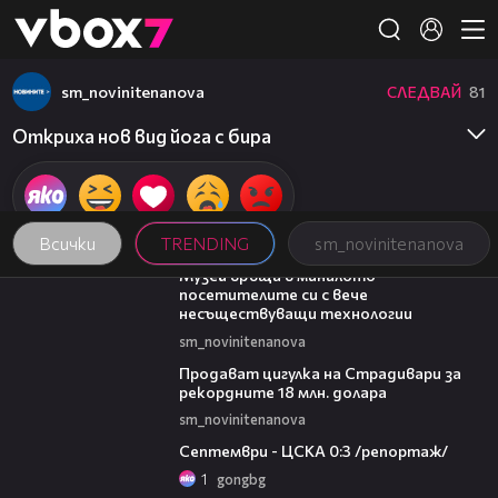
Member of
👾
sm_novinitenanova
СЛЕДВАЙ
81
Откриха нов вид йога с бира
Всички
TRENDING
sm_novinitenanova
01:15
Музей връща в миналото
посетителите си с вече
несъществуващи технологии
sm_novinitenanova
01:05
Продават цигулка на Страдивари за
рекордните 18 млн. долара
sm_novinitenanova
06:08
Септември - ЦСКА 0:3 /репортаж/
1
gongbg
06:12