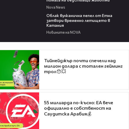
Nova News
03:48
Облак вулканична пепел от Етна
затвори временно летището в
Катания
Новините на NOVA
Тийнейджър почти спечели над
милион долара с тотален гейминг
трол😯💥
55 милиарда по-късно: EA вече
официално е собственост на
Саудитска Арабия💰