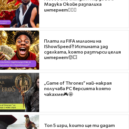
Мадука Окойе разпалиха
интернет❤️‍🔥🔥
Плати ли FIFA милиони на
IShowSpeed?! Истината зад
сделката, която разтърси целия
интернет🤑💥
„Game of Thrones“ най-накрая
получава PC версията която
чакахме🎮🤩
Топ 5 игри, които ще ти дадат