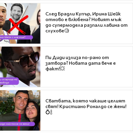
След Брадли Купър, Ирина Шейк
отново е влюбена? Новият мъж
до супермодела разпали лавина от
слухове🧐
Пи Диди излиза по-рано от
затвора? Новата дата вече е
факт!💥
Сватбата, която чакаше целият
свят! Кристиано Роналдо се жени!
💍🍾