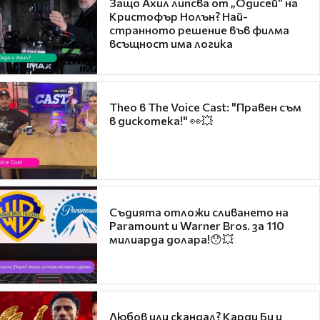
Защо Ахил липсва от „Одисей“ на
Кристофър Нолън? Най-
странното решение във филма
всъщност има логика
Theo в The Voice Cast: "Правен съм
в дискотека!" 👀💥
Съдията отложи сливането на
Paramount и Warner Bros. за 110
милиарда долара!😯💥
Любов или скандал? Карди Би и