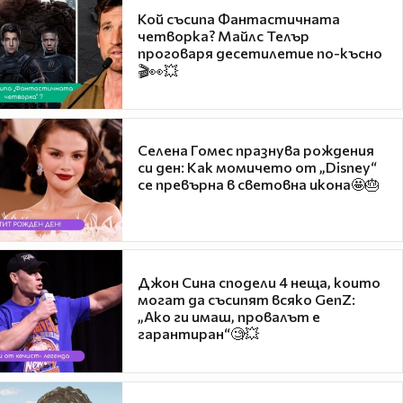
Кой съсипа Фантастичната
четворка? Майлс Телър
проговаря десетилетие по-късно
🎬👀💥
Селена Гомес празнува рождения
си ден: Как момичето от „Disney“
се превърна в световна икона🤩🎂
Джон Сина сподели 4 неща, които
могат да съсипят всяко GenZ:
„Ако ги имаш, провалът е
гарантиран“🧐💥