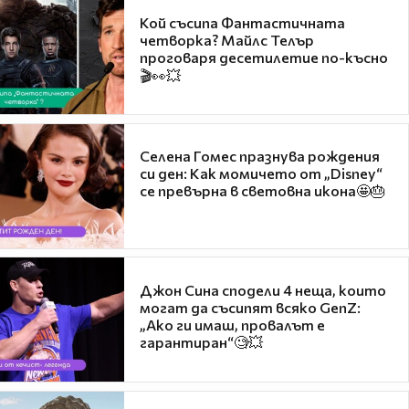
Кой съсипа Фантастичната
четворка? Майлс Телър
проговаря десетилетие по-късно
🎬👀💥
Селена Гомес празнува рождения
си ден: Как момичето от „Disney“
се превърна в световна икона🤩🎂
Джон Сина сподели 4 неща, които
могат да съсипят всяко GenZ:
„Ако ги имаш, провалът е
гарантиран“🧐💥