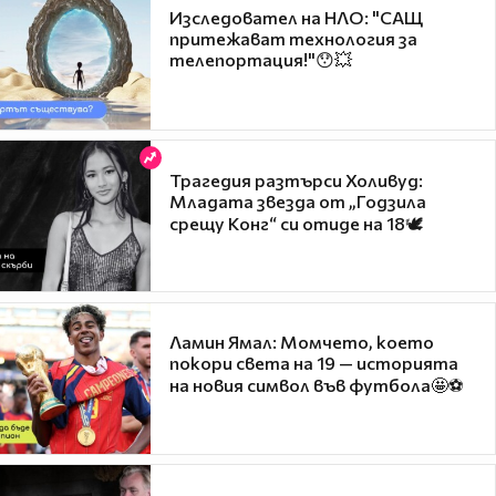
Изследовател на НЛО: "САЩ
притежават технология за
телепортация!"😯💥
Трагедия разтърси Холивуд:
Младата звезда от „Годзила
срещу Конг“ си отиде на 18🕊️
Ламин Ямал: Момчето, което
покори света на 19 — историята
на новия символ във футбола🤩⚽