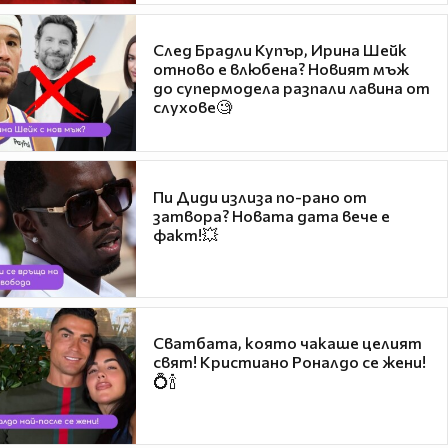
След Брадли Купър, Ирина Шейк
отново е влюбена? Новият мъж
до супермодела разпали лавина от
слухове🧐
Пи Диди излиза по-рано от
затвора? Новата дата вече е
факт!💥
Сватбата, която чакаше целият
свят! Кристиано Роналдо се жени!
💍🍾