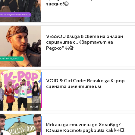
заедно!😍
VESSOU влиза в света на онлайн
сериалите с „Кварталът на
Реджо“ 🤩🎬
VOID & Girl Code: Всичко за K-pop
сцената и мечтите им
07:50
Искаш да стигнеш до Холивуд?
Юлиан Костов разкрива как!👀💥