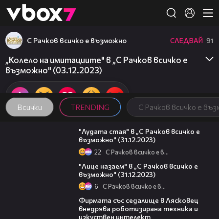
Member of
👾
С Рачков всичко е възможно
СЛЕДВАЙ
91
„Колело на имитациите" в „С Рачков всичко е
възможно" (03.12.2023)
Всички
TRENDING
С Рачков всичко е въ
18:34
"Лудата стая" в „С Рачков всичко е
възможно" (31.12.2023)
22
С Рачков всичко е възможно
14:03
"Лице назаем" в „С Рачков всичко е
възможно" (31.12.2023)
6
С Рачков всичко е възможно
00:06
Фирмата със седалище в Лясковец
внедрява роботизирана техника и
изкуствен интелект