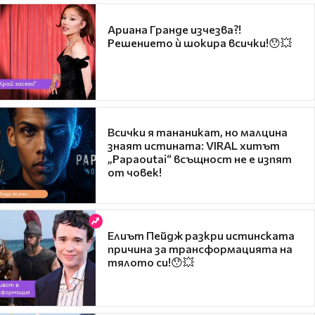
Ариана Гранде изчезва?!
Решението ѝ шокира всички!😯💥
Всички я тананикат, но малцина
знаят истината: VIRAL хитът
„Papaoutai“ всъщност не е изпят
от човек!
Елиът Пейдж разкри истинската
причина за трансформацията на
тялото си!😯💥