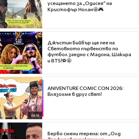
усещането за „Одисея“ на
Кристофър Нолан🤩🎮
Джъстин Бийбър ще пее на
Световното първенство по
футбол заедно с Мадона, Шакира
и BTS!⚽🤩
ANIVENTURE COMIC CON 2026:
Влязохме в друг свят!
08:16
Бербо смени терена: от „Олд