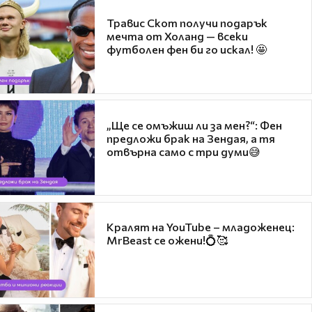
Травис Скот получи подарък
мечта от Холанд — всеки
футболен фен би го искал! 🤩
„Ще се омъжиш ли за мен?“: Фен
предложи брак на Зендая, а тя
отвърна само с три думи😅
Кралят на YouTube – младоженец:
MrBeast се ожени!💍🥰