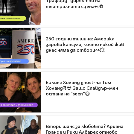
Трафорд“ директно на
театралната сцена👀⚽
250 години тишина: Америка
зарови капсула, която никой жив
днес няма да отвори👀💥
Ерлинг Холанд ghost-на Том
Холанд?! 💀 Защо Спайдър-мен
остана на "seen"😅
Втори шанс за любовта? Ариана
Гранде и Рики Алварес отново