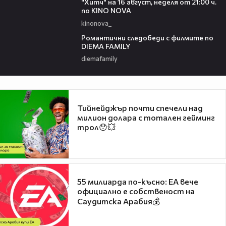
"Хитч" на 16 август, неделя от 21:00 ч.
по KINO NOVA
kinonova_
00:31
Романтични следобеди с филмите по
DIEMA FAMILY
diemafamily
Тийнейджър почти спечели над
милион долара с тотален гейминг
трол😯💥
55 милиарда по-късно: EA вече
официално е собственост на
Саудитска Арабия💰