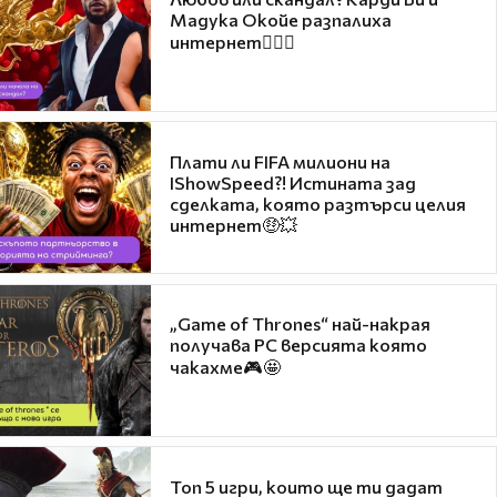
Мадука Окойе разпалиха
интернет❤️‍🔥🔥
Плати ли FIFA милиони на
IShowSpeed?! Истината зад
сделката, която разтърси целия
интернет🤑💥
„Game of Thrones“ най-накрая
получава PC версията която
чакахме🎮🤩
Топ 5 игри, които ще ти дадат