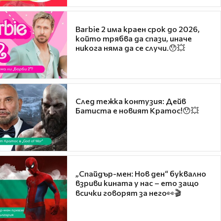
Barbie 2 има краен срок до 2026,
който трябва да спази, иначе
никога няма да се случи.😯💥
След тежка контузия: Дейв
Батиста е новият Кратос!😯💥
„Спайдър-мен: Нов ден“ буквално
взриви кината у нас – ето защо
всички говорят за него👀🎬