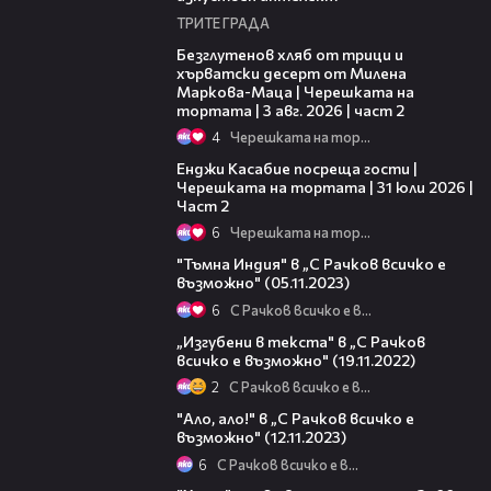
ТРИТЕ ГРАДА
15:35
Безглутенов хляб от трици и
хърватски десерт от Милена
Маркова-Маца | Черешката на
тортата | 3 авг. 2026 | част 2
4
Черешката на тортата
16:45
Енджи Касабие посреща гости |
Черешката на тортата | 31 юли 2026 |
Част 2
6
Черешката на тортата
13:17
"Тъмна Индия" в „С Рачков всичко е
възможно" (05.11.2023)
6
С Рачков всичко е възможно
08:08
„Изгубени в текста" в „С Рачков
всичко е възможно" (19.11.2022)
2
С Рачков всичко е възможно
15:54
"Ало, ало!" в „С Рачков всичко е
възможно" (12.11.2023)
6
С Рачков всичко е възможно
00:30