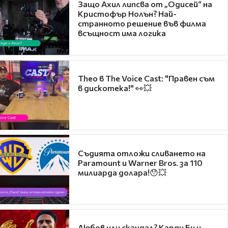
Защо Ахил липсва от „Одисей“ на
Кристофър Нолън? Най-
странното решение във филма
всъщност има логика
Theo в The Voice Cast: "Правен съм
в дискотека!" 👀💥
Съдията отложи сливането на
Paramount и Warner Bros. за 110
милиарда долара!😯💥
Любов или скандал? Карди Би и