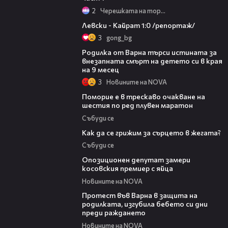
2
Черешката на тортата
05:57
Левски - Кайрат 1:0 /репортаж/
3
gong_bg
03:09
Родилка от Варна търси истината за
внезапната смърт на детето си в края
на 9 месец
3
Новините на NOVA
03:22
Поморие е в трескаво очакване на
шестия по ред плувен маратон
Събуди се
07:56
Как да се грижим за сърцето в жегата?
Събуди се
00:48
Опозиционен депутат замери
косовския премиер с яйца
Новините на NOVA
02:57
Протест във Варна в защита на
родилката, изгубила бебето си дни
преди раждането
Новините на NOVA