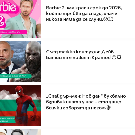
Barbie 2 има краен срок до 2026,
който трябва да спази, иначе
никога няма да се случи.😯💥
След тежка контузия: Дейв
Батиста е новият Кратос!😯💥
„Спайдър-мен: Нов ден“ буквално
взриви кината у нас – ето защо
всички говорят за него👀🎬