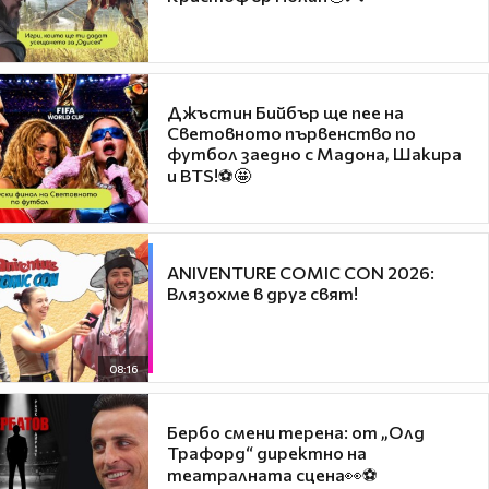
Джъстин Бийбър ще пее на
Световното първенство по
футбол заедно с Мадона, Шакира
и BTS!⚽🤩
ANIVENTURE COMIC CON 2026:
Влязохме в друг свят!
08:16
Бербо смени терена: от „Олд
Трафорд“ директно на
театралната сцена👀⚽