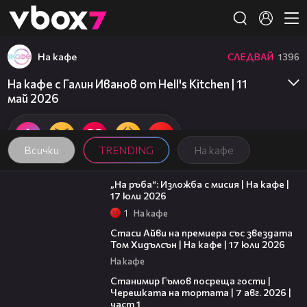
Member of
👾
На кафе
СЛЕДВАЙ
1396
На кафе с Галин Иванов от Hell's Kitchen | 11
май 2026
Всички
TRENDING
На кафе
09:09
„На ръба“: Изложба с мисия | На кафе |
17 юли 2026
1
На кафе
02:58
Стаси Айви на премиера със звездата
Том Хидълсън | На кафе | 17 юли 2026
На кафе
16:22
Станимир Гъмов посреща гости |
Черешката на тортата | 7 авг. 2026 |
част 1