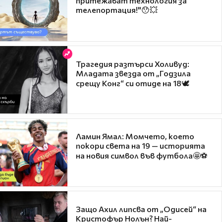
притежават технология за
телепортация!"😯💥
Трагедия разтърси Холивуд:
Младата звезда от „Годзила
срещу Конг“ си отиде на 18🕊️
Ламин Ямал: Момчето, което
покори света на 19 — историята
на новия символ във футбола🤩⚽
Защо Ахил липсва от „Одисей“ на
Кристофър Нолън? Най-