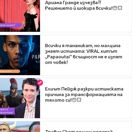
Ариана Гранде изчезва?!
Решението ѝ шокира всички!😯💥
Всички я тананикат, но малцина
знаят истината: VIRAL хитът
„Papaoutai“ всъщност не е изпят
от човек!
Елиът Пейдж разкри истинската
причина за трансформацията на
тялото си!😯💥
Травис Скот получи подарък