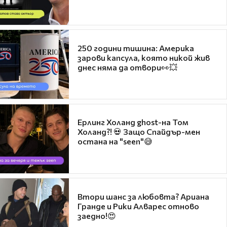
250 години тишина: Америка
зарови капсула, която никой жив
днес няма да отвори👀💥
Ерлинг Холанд ghost-на Том
Холанд?! 💀 Защо Спайдър-мен
остана на "seen"😅
Втори шанс за любовта? Ариана
Гранде и Рики Алварес отново
заедно!😍