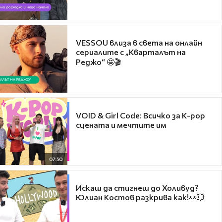
VESSOU влиза в света на онлайн
сериалите с „Кварталът на
Реджо“ 🤩🎬
VOID & Girl Code: Всичко за K-pop
сцената и мечтите им
07:50
Искаш да стигнеш до Холивуд?
Юлиан Костов разкрива как!👀💥