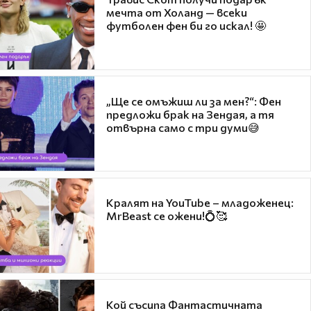
мечта от Холанд — всеки
футболен фен би го искал! 🤩
„Ще се омъжиш ли за мен?“: Фен
предложи брак на Зендая, а тя
отвърна само с три думи😅
Кралят на YouTube – младоженец:
MrBeast се ожени!💍🥰
Кой съсипа Фантастичната