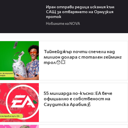
00:50
Иран отправи редица искания към
САЩ за отварянето на Ормузкия
проток
Новините на NOVA
Тийнейджър почти спечели над
милион долара с тотален гейминг
трол😯💥
55 милиарда по-късно: EA вече
официално е собственост на
Саудитска Арабия💰