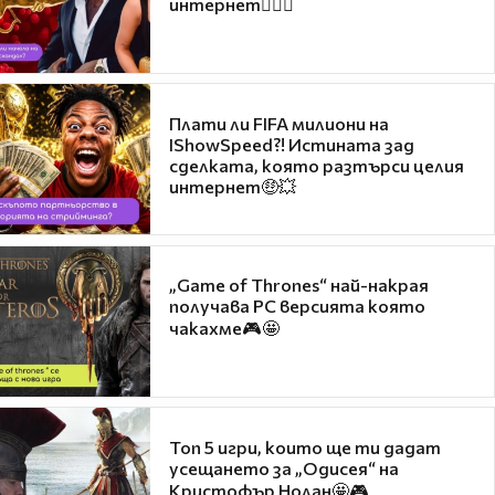
интернет❤️‍🔥🔥
Плати ли FIFA милиони на
IShowSpeed?! Истината зад
сделката, която разтърси целия
интернет🤑💥
„Game of Thrones“ най-накрая
получава PC версията която
чакахме🎮🤩
Топ 5 игри, които ще ти дадат
усещането за „Одисея“ на
Кристофър Нолан🤩🎮