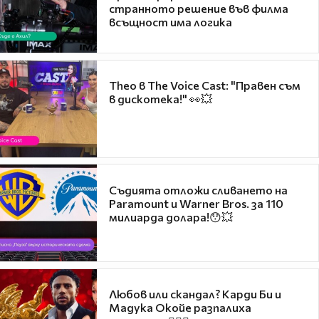
странното решение във филма
всъщност има логика
Theo в The Voice Cast: "Правен съм
в дискотека!" 👀💥
Съдията отложи сливането на
Paramount и Warner Bros. за 110
милиарда долара!😯💥
Любов или скандал? Карди Би и
Мадука Окойе разпалиха