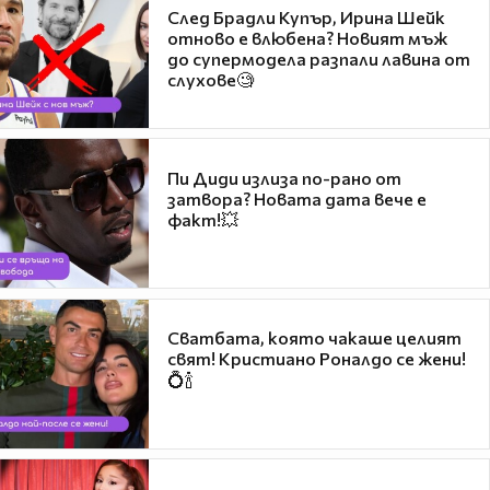
След Брадли Купър, Ирина Шейк
отново е влюбена? Новият мъж
до супермодела разпали лавина от
слухове🧐
Пи Диди излиза по-рано от
затвора? Новата дата вече е
факт!💥
Сватбата, която чакаше целият
свят! Кристиано Роналдо се жени!
💍🍾