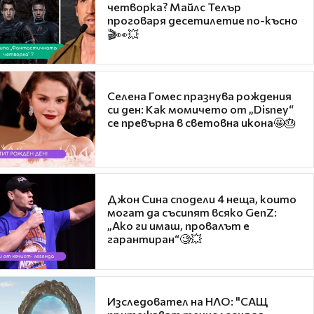
четворка? Майлс Телър
проговаря десетилетие по-късно
🎬👀💥
Селена Гомес празнува рождения
си ден: Как момичето от „Disney“
се превърна в световна икона🤩🎂
Джон Сина сподели 4 неща, които
могат да съсипят всяко GenZ:
„Ако ги имаш, провалът е
гарантиран“🧐💥
Изследовател на НЛО: "САЩ