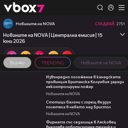
Member of
👾
Новините на NOVA
СЛЕДВАЙ
2751
Новините на NOVA | Централна емисия | 15
юни 2026
Всички
TRENDING
Новините на NOVA
00:18
Извънредно положение в канадската
провинция Британска Колумбия заради
неконтролируем пожар
Новините на NOVA
01:47
Стотици балони с горещ въздух
полетяха в небето над Бристол
Новините на NOVA
00:06
Фирмата със седалище в Лясковец
внедрява роботизирана техника и