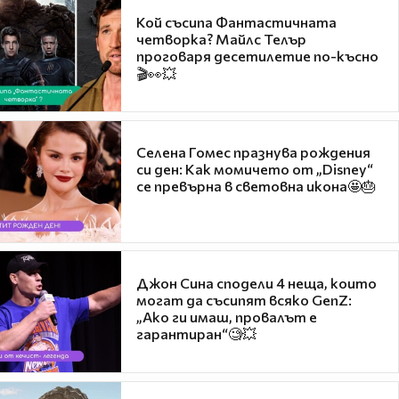
Кой съсипа Фантастичната
четворка? Майлс Телър
проговаря десетилетие по-късно
🎬👀💥
Селена Гомес празнува рождения
си ден: Как момичето от „Disney“
се превърна в световна икона🤩🎂
Джон Сина сподели 4 неща, които
могат да съсипят всяко GenZ:
„Ако ги имаш, провалът е
гарантиран“🧐💥