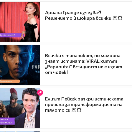
Ариана Гранде изчезва?!
Решението ѝ шокира всички!😯💥
Всички я тананикат, но малцина
знаят истината: VIRAL хитът
„Papaoutai“ всъщност не е изпят
от човек!
Елиът Пейдж разкри истинската
причина за трансформацията на
тялото си!😯💥