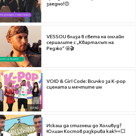
заедно!😍
VESSOU влиза в света на онлайн
сериалите с „Кварталът на
Реджо“ 🤩🎬
VOID & Girl Code: Всичко за K-pop
сцената и мечтите им
07:50
Искаш да стигнеш до Холивуд?
Юлиан Костов разкрива как!👀💥