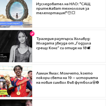
Изследовател на НЛО: "САЩ
притежават технология за
телепортация!"😯💥
Трагедия разтърси Холивуд:
Младата звезда от „Годзила
срещу Конг“ си отиде на 18🕊️
Ламин Ямал: Момчето, което
покори света на 19 — историята
на новия символ във футбола🤩⚽