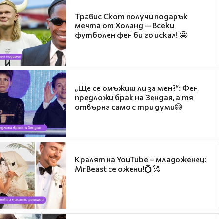
Травис Скот получи подарък
мечта от Холанд — всеки
футболен фен би го искал! 🤩
„Ще се омъжиш ли за мен?“: Фен
предложи брак на Зендая, а тя
отвърна само с три думи😅
Кралят на YouTube – младоженец:
MrBeast се ожени!💍🥰