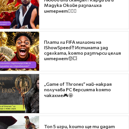
Мадука Окойе разпалиха
интернет❤️‍🔥🔥
Плати ли FIFA милиони на
IShowSpeed?! Истината зад
сделката, която разтърси целия
интернет🤑💥
„Game of Thrones“ най-накрая
получава PC версията която
чакахме🎮🤩
Топ 5 игри, които ще ти дадат