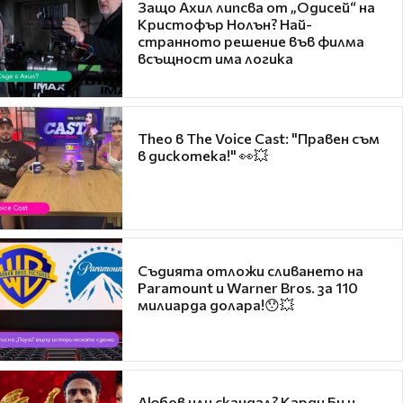
Защо Ахил липсва от „Одисей“ на
Кристофър Нолън? Най-
странното решение във филма
всъщност има логика
Theo в The Voice Cast: "Правен съм
в дискотека!" 👀💥
Съдията отложи сливането на
Paramount и Warner Bros. за 110
милиарда долара!😯💥
Любов или скандал? Карди Би и