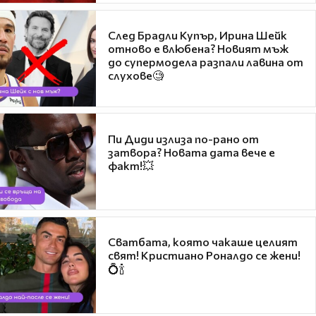
След Брадли Купър, Ирина Шейк
отново е влюбена? Новият мъж
до супермодела разпали лавина от
слухове🧐
Пи Диди излиза по-рано от
затвора? Новата дата вече е
факт!💥
Сватбата, която чакаше целият
свят! Кристиано Роналдо се жени!
💍🍾