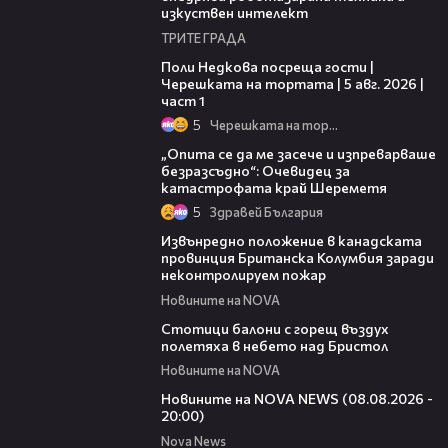
изкуствен интелект
ТРИТЕ ГРАДА
19:25
Поли Недкова посреща гости |
Черешката на тортата | 5 авг. 2026 |
част 1
5
Черешката на тортата
06:38
„Опита се да ме засече и изпреварваше
безразсъдно“: Очевидец за
катастрофата край Шереметя
5
Здравей България
00:18
Извънредно положение в канадската
провинция Британска Колумбия заради
неконтролируем пожар
Новините на NOVA
01:47
Стотици балони с горещ въздух
полетяха в небето над Бристол
Новините на NOVA
22:47
Новините на NOVA NEWS (08.08.2026 -
20:00)
Nova News