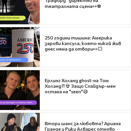
Трафорд“ директно на
театралната сцена👀⚽
250 години тишина: Америка
зарови капсула, която никой жив
днес няма да отвори👀💥
Ерлинг Холанд ghost-на Том
Холанд?! 💀 Защо Спайдър-мен
остана на "seen"😅
Втори шанс за любовта? Ариана
Гранде и Рики Алварес отново