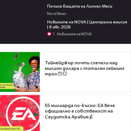
04:21
Почина бащата на Лионел Меси
Nova News
29:15
Новините на NOVA | Централна емисия
| 8 авг. 2026
1
Новините на NOVA
Тийнейджър почти спечели над
милион долара с тотален гейминг
трол😯💥
55 милиарда по-късно: EA вече
официално е собственост на
Саудитска Арабия💰