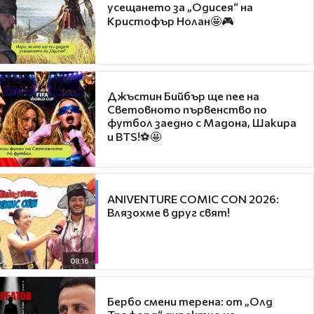
усещането за „Одисея“ на
Кристофър Нолан🤩🎮
Джъстин Бийбър ще пее на
Световното първенство по
футбол заедно с Мадона, Шакира
и BTS!⚽🤩
ANIVENTURE COMIC CON 2026:
Влязохме в друг свят!
08:16
Бербо смени терена: от „Олд