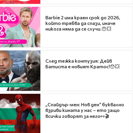
Barbie 2 има краен срок до 2026,
който трябва да спази, иначе
никога няма да се случи.😯💥
След тежка контузия: Дейв
Батиста е новият Кратос!😯💥
„Спайдър-мен: Нов ден“ буквално
взриви кината у нас – ето защо
всички говорят за него👀🎬