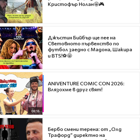
Кристофър Нолан🤩🎮
Джъстин Бийбър ще пее на
Световното първенство по
футбол заедно с Мадона, Шакира
и BTS!⚽🤩
ANIVENTURE COMIC CON 2026:
Влязохме в друг свят!
08:16
Бербо смени терена: от „Олд
Трафорд“ директно на