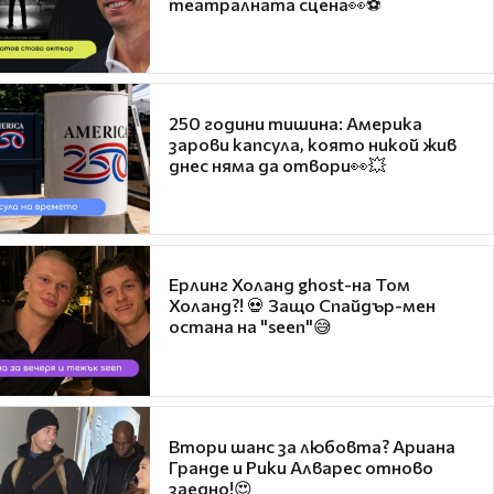
театралната сцена👀⚽
250 години тишина: Америка
зарови капсула, която никой жив
днес няма да отвори👀💥
Ерлинг Холанд ghost-на Том
Холанд?! 💀 Защо Спайдър-мен
остана на "seen"😅
Втори шанс за любовта? Ариана
Гранде и Рики Алварес отново
заедно!😍