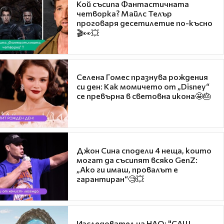
Кой съсипа Фантастичната
четворка? Майлс Телър
проговаря десетилетие по-късно
🎬👀💥
Селена Гомес празнува рождения
си ден: Как момичето от „Disney“
се превърна в световна икона🤩🎂
Джон Сина сподели 4 неща, които
могат да съсипят всяко GenZ:
„Ако ги имаш, провалът е
гарантиран“🧐💥
Изследовател на НЛО: "САЩ