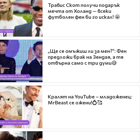
Травис Скот получи подарък
мечта от Холанд — всеки
футболен фен би го искал! 🤩
„Ще се омъжиш ли за мен?“: Фен
предложи брак на Зендая, а тя
отвърна само с три думи😅
Кралят на YouTube – младоженец:
MrBeast се ожени!💍🥰