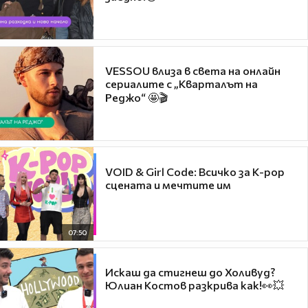
VESSOU влиза в света на онлайн
сериалите с „Кварталът на
Реджо“ 🤩🎬
VOID & Girl Code: Всичко за K-pop
сцената и мечтите им
07:50
Искаш да стигнеш до Холивуд?
Юлиан Костов разкрива как!👀💥