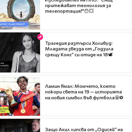
притежават технология за
телепортация!"😯💥
Трагедия разтърси Холивуд:
Младата звезда от „Годзила
срещу Конг“ си отиде на 18🕊️
Ламин Ямал: Момчето, което
покори света на 19 — историята
на новия символ във футбола🤩⚽
Защо Ахил липсва от „Одисей“ на