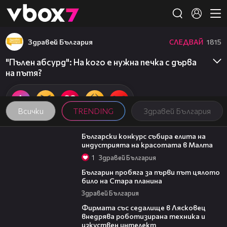
Member of
👾
Здравей България
СЛЕДВАЙ
1815
"Пълен абсурд": На кого е нужна печка с дърва
на пътя?
Всички
TRENDING
Здравей България
05:25
Български конкурс събира елита на
индустрията на красотата в Малта
1
Здравей България
07:18
Българин пробяга за първи път цялото
било на Стара планина
Здравей България
00:06
Фирмата със седалище в Лясковец
внедрява роботизирана техника и
изкуствен интелект