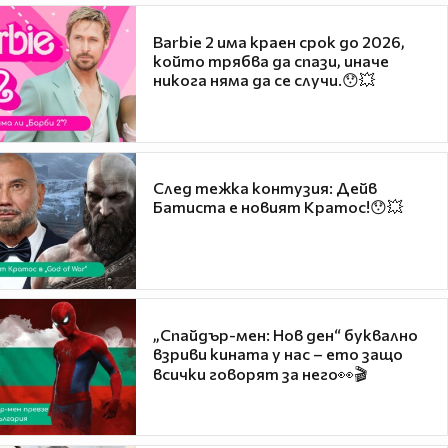
Barbie 2 има краен срок до 2026,
който трябва да спази, иначе
никога няма да се случи.😯💥
След тежка контузия: Дейв
Батиста е новият Кратос!😯💥
„Спайдър-мен: Нов ден“ буквално
взриви кината у нас – ето защо
всички говорят за него👀🎬