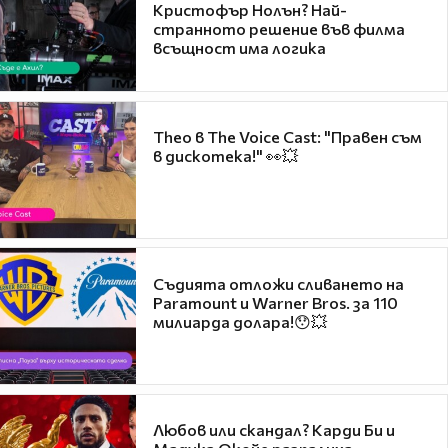
Кристофър Нолън? Най-
странното решение във филма
всъщност има логика
Theo в The Voice Cast: "Правен съм
в дискотека!" 👀💥
Съдията отложи сливането на
Paramount и Warner Bros. за 110
милиарда долара!😯💥
Любов или скандал? Карди Би и