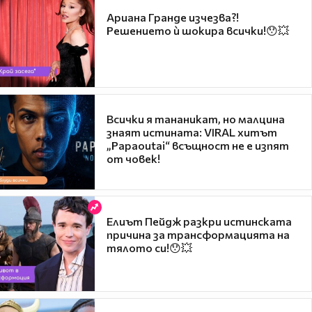
Ариана Гранде изчезва?!
Решението ѝ шокира всички!😯💥
Всички я тананикат, но малцина
знаят истината: VIRAL хитът
„Papaoutai“ всъщност не е изпят
от човек!
Елиът Пейдж разкри истинската
причина за трансформацията на
тялото си!😯💥