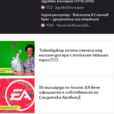
Здравей, България (07.10.2014)
1723
Здравей България
05:19
Лудия репортер - Викачите в Слънчев
бряг – дразнители или атракция
1090
Часът на Милен Цветков
Тийнейджър почти спечели над
милион долара с тотален гейминг
трол😯💥
55 милиарда по-късно: EA вече
официално е собственост на
Саудитска Арабия💰