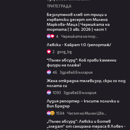
ТРИТЕ ГРАДА
16:02
Безглутенов хляб от трици и
хърватски десерт от Милена
Маркова-Маца | Черешката на
тортата | 3 авг. 2026 | част 1
4
Черешката на тортата
05:57
Левски - Кайрат 1:0 /репортаж/
2
gong_bg
04:39
"Пълен абсурд": Кой прави каменни
фигури на плажа?
46
Здравей България
00:58
Жена открадна телевизор, скри го под
полата си
1093
Здравей България
04:39
Лудия репортер – късите полички и
Вип Брадър
1594
Часът на Милен Цветков
04:39
„Пълен абсурд”: Левски и Ботев
„гледат” от санирана тераса в Ловеч -