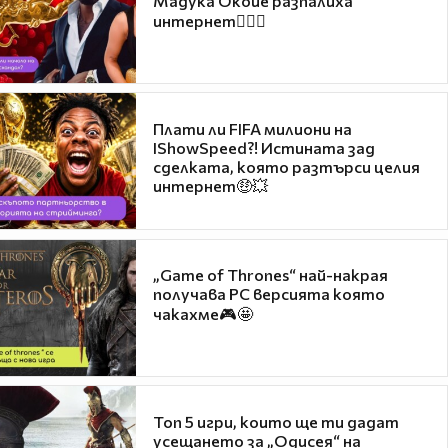
Мадука Окойе разпалиха
интернет❤️‍🔥🔥
Плати ли FIFA милиони на
IShowSpeed?! Истината зад
сделката, която разтърси целия
интернет🤑💥
„Game of Thrones“ най-накрая
получава PC версията която
чакахме🎮🤩
Топ 5 игри, които ще ти дадат
усещането за „Одисея“ на