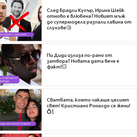
След Брадли Купър, Ирина Шейк
отново е влюбена? Новият мъж
до супермодела разпали лавина от
слухове🧐
Пи Диди излиза по-рано от
затвора? Новата дата вече е
факт!💥
Сватбата, която чакаше целият
свят! Кристиано Роналдо се жени!
💍🍾