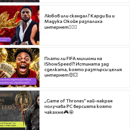
Любов или скандал? Карди Би и
Мадука Окойе разпалиха
интернет❤️‍🔥🔥
Плати ли FIFA милиони на
IShowSpeed?! Истината зад
сделката, която разтърси целия
интернет🤑💥
„Game of Thrones“ най-накрая
получава PC версията която
чакахме🎮🤩