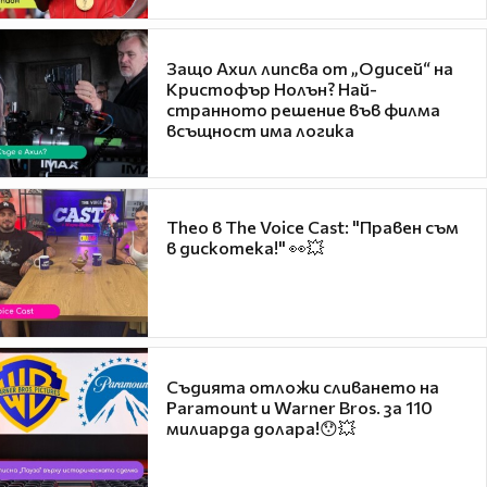
Защо Ахил липсва от „Одисей“ на
Кристофър Нолън? Най-
странното решение във филма
всъщност има логика
Theo в The Voice Cast: "Правен съм
в дискотека!" 👀💥
Съдията отложи сливането на
Paramount и Warner Bros. за 110
милиарда долара!😯💥