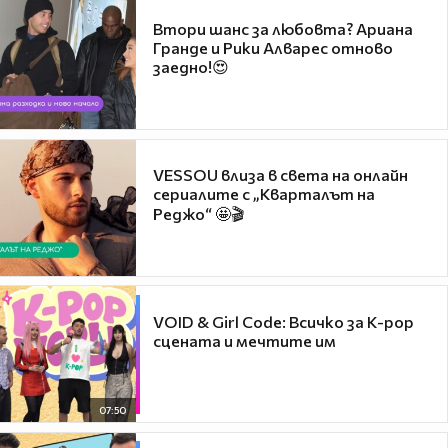
Втори шанс за любовта? Ариана
Гранде и Рики Алварес отново
заедно!😍
VESSOU влиза в света на онлайн
сериалите с „Кварталът на
Реджо“ 🤩🎬
VOID & Girl Code: Всичко за K-pop
сцената и мечтите им
07:50