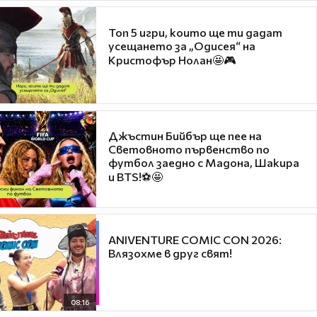
Топ 5 игри, които ще ти дадат
усещането за „Одисея“ на
Кристофър Нолан🤩🎮
Джъстин Бийбър ще пее на
Световното първенство по
футбол заедно с Мадона, Шакира
и BTS!⚽🤩
ANIVENTURE COMIC CON 2026:
Влязохме в друг свят!
08:16