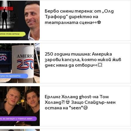
Бербо смени терена: от „Олд
Трафорд“ директно на
театралната сцена👀⚽
250 години тишина: Америка
зарови капсула, която никой жив
днес няма да отвори👀💥
Ерлинг Холанд ghost-на Том
Холанд?! 💀 Защо Спайдър-мен
остана на "seen"😅