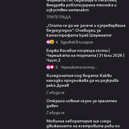
внедрява роботизирана техника и
изкуствен интелект
ТРИТЕ ГРАДА
06:38
„Опита се да ме засече и изпреварваше
безразсъдно“: Очевидец за
катастрофата край Шереметя
4
Здравей България
16:45
Енджи Касабие посреща гости |
Черешката на тортата | 31 юли 2026 |
Част 2
6
Черешката на тортата
03:43
Хилядолетия под водата: Какви
находки продължава да ни разкрива
река Дунав
Събуди се
04:48
Откриха ловния сезон за прелетен
дивеч
Събуди се
04:09
Мобилна лаборатория ще следи
движението на есетровите риби по