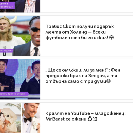
Травис Скот получи подарък
мечта от Холанд — всеки
футболен фен би го искал! 🤩
„Ще се омъжиш ли за мен?“: Фен
предложи брак на Зендая, а тя
отвърна само с три думи😅
Кралят на YouTube – младоженец:
MrBeast се ожени!💍🥰