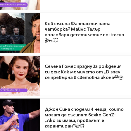
Кой съсипа Фантастичната
четворка? Майлс Телър
проговаря десетилетие по-късно
🎬👀💥
Селена Гомес празнува рождения
си ден: Как момичето от „Disney“
се превърна в световна икона🤩🎂
Джон Сина сподели 4 неща, които
могат да съсипят всяко GenZ:
„Ако ги имаш, провалът е
гарантиран“🧐💥