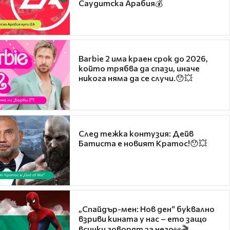
Саудитска Арабия💰
Barbie 2 има краен срок до 2026,
който трябва да спази, иначе
никога няма да се случи.😯💥
След тежка контузия: Дейв
Батиста е новият Кратос!😯💥
„Спайдър-мен: Нов ден“ буквално
взриви кината у нас – ето защо
всички говорят за него👀🎬