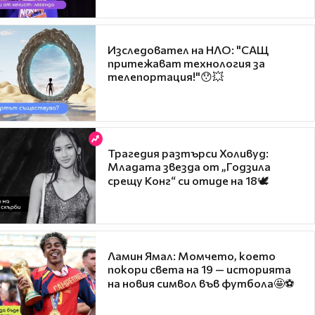
Изследовател на НЛО: "САЩ
притежават технология за
телепортация!"😯💥
Трагедия разтърси Холивуд:
Младата звезда от „Годзила
срещу Конг“ си отиде на 18🕊️
Ламин Ямал: Момчето, което
покори света на 19 — историята
на новия символ във футбола🤩⚽