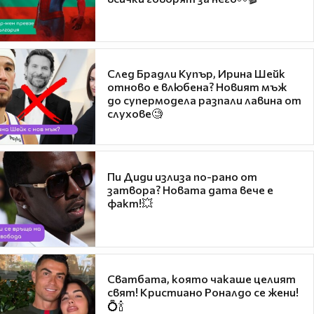
След Брадли Купър, Ирина Шейк
отново е влюбена? Новият мъж
до супермодела разпали лавина от
слухове🧐
Пи Диди излиза по-рано от
затвора? Новата дата вече е
факт!💥
Сватбата, която чакаше целият
свят! Кристиано Роналдо се жени!
💍🍾