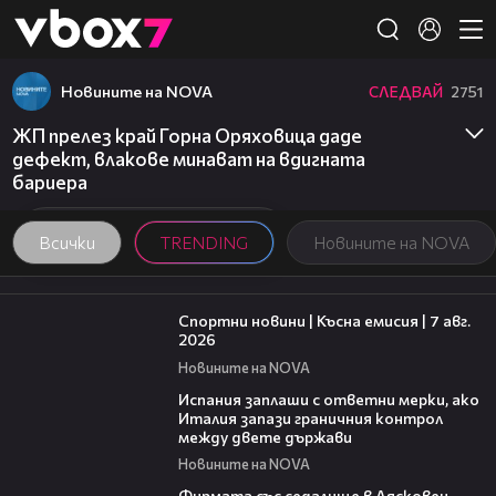
Member of
👾
Новините на NOVA
СЛЕДВАЙ
2751
ЖП прелез край Горна Оряховица даде
дефект, влакове минават на вдигната
бариера
Всички
TRENDING
Новините на NOVA
03:46
Спортни новини | Късна емисия | 7 авг.
2026
Новините на NOVA
00:51
Испания заплаши с ответни мерки, ако
Италия запази граничния контрол
между двете държави
Новините на NOVA
00:06
Фирмата със седалище в Лясковец