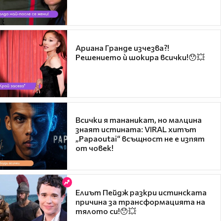
Ариана Гранде изчезва?!
Решението ѝ шокира всички!😯💥
Всички я тананикат, но малцина
знаят истината: VIRAL хитът
„Papaoutai“ всъщност не е изпят
от човек!
Елиът Пейдж разкри истинската
причина за трансформацията на
тялото си!😯💥