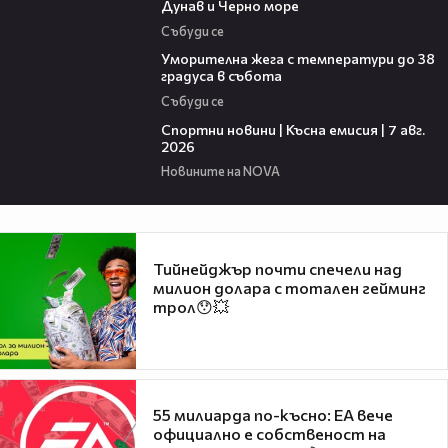
Дунав и Черно море
Събуди се
04:15
Уморителна жега с температури до 38
градуса в събота
Събуди се
03:46
Спортни новини | Късна емисия | 7 авг.
2026
Новините на NOVA
Тийнейджър почти спечели над
милион долара с тотален гейминг
трол😯💥
55 милиарда по-късно: EA вече
официално е собственост на