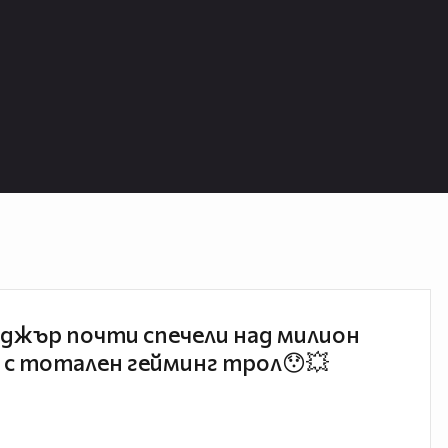
хата и изтощена коса и възвръща
ота.
 и лавандуловото масло помагат при
т, нервно напрежение,
епресия.
то съставка
крепят имунитета, действат
лната и отделителната система
омашно-чревната микрофлора и
джър почти спечели над милион
ства, натуралните продукти от
 с тотален гейминг трол😯💥
консултация с лекар, особено когато
нни, кърмачки или лица, приемащи