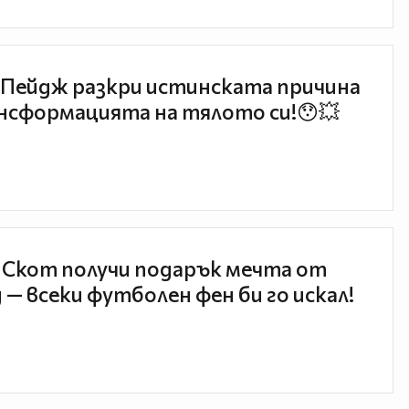
Пейдж разкри истинската причина
нсформацията на тялото си!😯💥
 Скот получи подарък мечта от
 — всеки футболен фен би го искал!