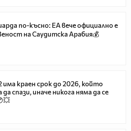
иарда по-късно: EA вече официално е
еност на Саудитска Арабия💰
 2 има краен срок до 2026, който
 да спази, иначе никога няма да се
😯💥