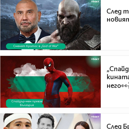
След т
новият
„Спайд
кината
него👀
След Б