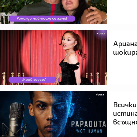
Ариана
шокира
Всички
истина
всъщно