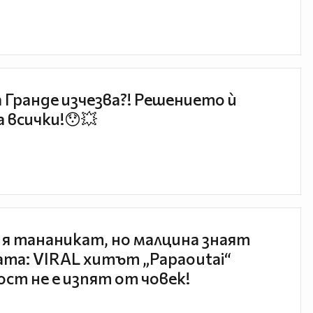
 Гранде изчезва?! Решението ѝ
 всички!😯💥
 я тананикат, но малцина знаят
та: VIRAL хитът „Papaoutai“
ст не е изпят от човек!