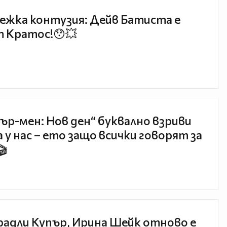
ежка контузия: Дейв Батиста е
 Кратос!😯💥
ър-мен: Нов ден“ буквално взриви
 у нас – ето защо всички говорят за
🎬
радли Купър, Ирина Шейк отново е