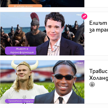
Елиът 
за тра
Травис
Холанд
🤩