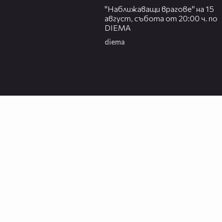
"Наближаващи врагове" на 15
август, събота от 20:00 ч. по
DIEMA
diema