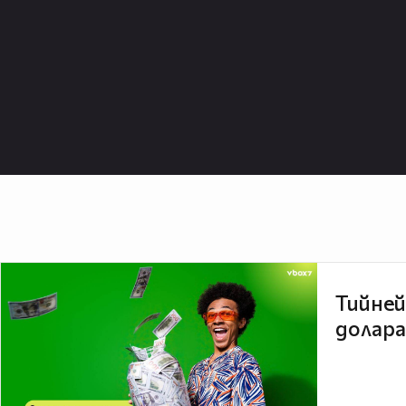
Розовата вода възстановява су
нейния естествен блясък и крас
Проучване показва, че розовото
главоболие, мигрена, тревожнос
следоперационна и следродилна д
Неслучайно есенциалното розово масло присъства ка
на хранителни добавки. Те под
благоприятно на храносмилате
като помагат за баланса на ст
имат слабителен ефект.
Тийней
Въпреки положителните си каче
долара
роза не бива да се прилагат без 
касаят лечението на деца, бреме
лекарствени препарати.