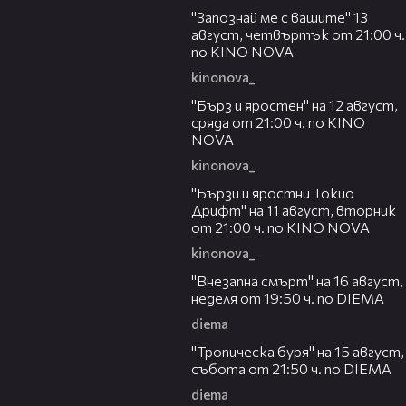
"Запознай ме с вашите" 13
август, четвъртък от 21:00 ч.
по KINO NOVA
kinonova_
00:22
"Бърз и яростен" на 12 август,
сряда от 21:00 ч. по KINO
NOVA
kinonova_
00:31
"Бързи и яростни Токио
Дрифт" на 11 август, вторник
от 21:00 ч. по KINO NOVA
kinonova_
00:33
"Внезапна смърт" на 16 август,
неделя от 19:50 ч. по DIEMA
diema
00:32
"Тропическа буря" на 15 август,
събота от 21:50 ч. по DIEMA
diema
00:30