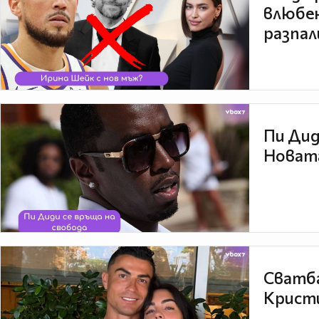
влюбен
разпал
Пи Дид
Новата
Сватба
Кристи