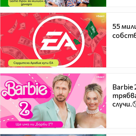
55 мил
собств
Barbie
трябва
случи.