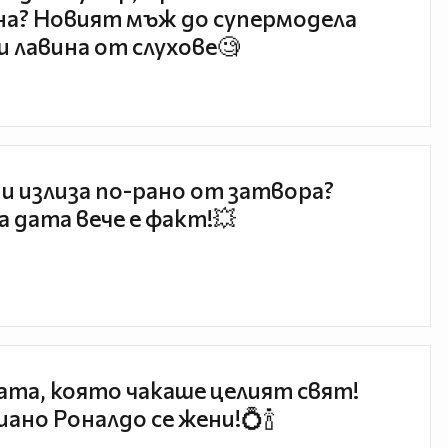
а? Новият мъж до супермодела
и лавина от слухове🧐
и излиза по-рано от затвора?
 дата вече е факт!💥
та, която чакаше целият свят!
ано Роналдо се жени!💍🍾