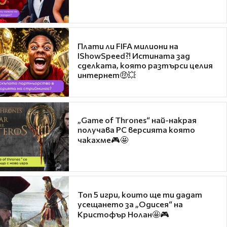
Плати ли FIFA милиони на
IShowSpeed?! Истината зад
сделката, която разтърси целия
интернет🤑💥
„Game of Thrones“ най-накрая
получава PC версията която
чакахме🎮🤩
Топ 5 игри, които ще ти дадат
усещането за „Одисея“ на
Кристофър Нолан🤩🎮