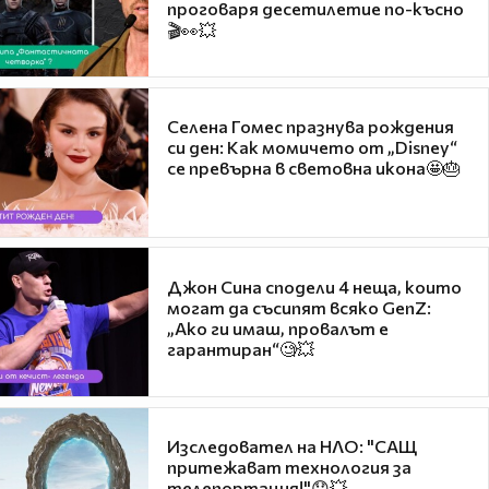
проговаря десетилетие по-късно
🎬👀💥
Селена Гомес празнува рождения
си ден: Как момичето от „Disney“
се превърна в световна икона🤩🎂
Джон Сина сподели 4 неща, които
могат да съсипят всяко GenZ:
„Ако ги имаш, провалът е
гарантиран“🧐💥
Изследовател на НЛО: "САЩ
притежават технология за
телепортация!"😯💥