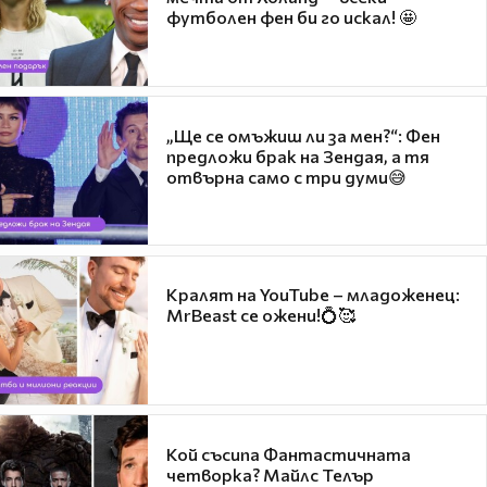
футболен фен би го искал! 🤩
„Ще се омъжиш ли за мен?“: Фен
предложи брак на Зендая, а тя
отвърна само с три думи😅
Кралят на YouTube – младоженец:
MrBeast се ожени!💍🥰
Кой съсипа Фантастичната
четворка? Майлс Телър