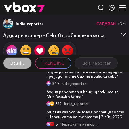
Member of
👾
ludia_reporter
СЛЕДВАЙ
1671
Лудия репортер - Секс в пробните на мола
Всички
TRENDING
ludia_reporter
08:42
Лудия репортер - С кого от кандидат-
президентите бихте правили секс?
340
ludia_reporter
04:28
Лудия репортер и кандидатките за
Мис "Малко Коте"
372
ludia_reporter
20:17
Милена Маркова-Маца посреща гости
| Черешката на тортата | 3 авг. 2026
6
Черешката на тортата
15:35