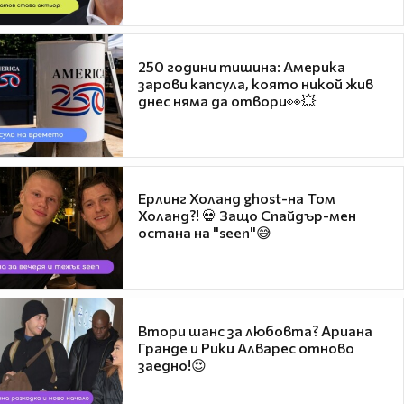
250 години тишина: Америка
зарови капсула, която никой жив
днес няма да отвори👀💥
Ерлинг Холанд ghost-на Том
Холанд?! 💀 Защо Спайдър-мен
остана на "seen"😅
Втори шанс за любовта? Ариана
Гранде и Рики Алварес отново
заедно!😍