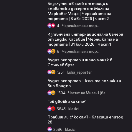
Безглутенов хляб от трици и
хърватски десерт от Милена
Маркова-Маца | Черешката на
тортата | 3 авг. 2026 | част 2
4
Черешката на тортата
18:07
Изтънчена интернационална вечеря
от Енджи Касабие | Черешката на
тортата | 31 юли 2026 | Част 1
6
Черешката на тортата
03:26
Лудия репортер и шано маняк в
Слънчев бряг
1261
ludia_reporter
04:39
Лудия репортер – късите полички и
Вип Брадър
1594
Часът на Милен Цветков
05:24
Гей двойка ли сте?
3643
klasici
04:30
Правиш ли с*кс сам? - Класици епизод
28
2686
klasici
03:19