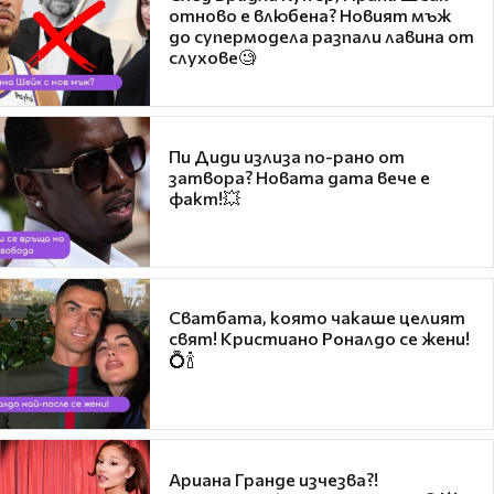
отново е влюбена? Новият мъж
до супермодела разпали лавина от
слухове🧐
Пи Диди излиза по-рано от
затвора? Новата дата вече е
факт!💥
Сватбата, която чакаше целият
свят! Кристиано Роналдо се жени!
💍🍾
Ариана Гранде изчезва?!