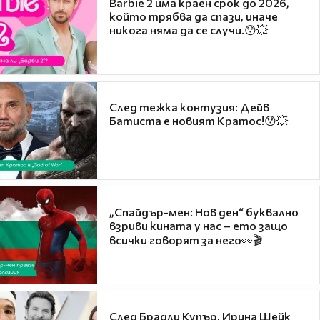
Barbie 2 има краен срок до 2026,
който трябва да спази, иначе
никога няма да се случи.😯💥
След тежка контузия: Дейв
Батиста е новият Кратос!😯💥
„Спайдър-мен: Нов ден“ буквално
взриви кината у нас – ето защо
всички говорят за него👀🎬
След Брадли Купър, Ирина Шейк