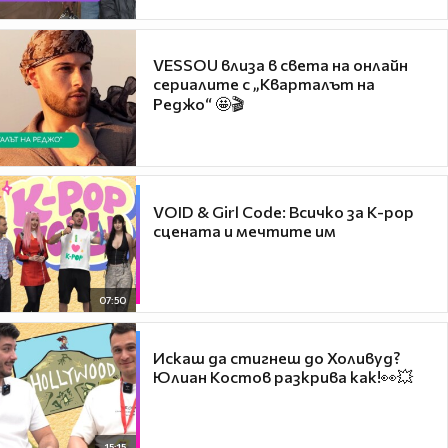
VESSOU влиза в света на онлайн
сериалите с „Кварталът на
Реджо“ 🤩🎬
VOID & Girl Code: Всичко за K-pop
сцената и мечтите им
07:50
Искаш да стигнеш до Холивуд?
Юлиан Костов разкрива как!👀💥
15:15