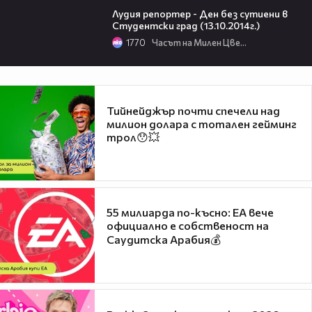
Лудия репортер - Ден без сутиени в
Студентски град (13.10.2014г.)
1770
Часът на Милен Цветков
Тийнейджър почти спечели над
милион долара с тотален гейминг
трол😯💥
55 милиарда по-късно: EA вече
официално е собственост на
Саудитска Арабия💰