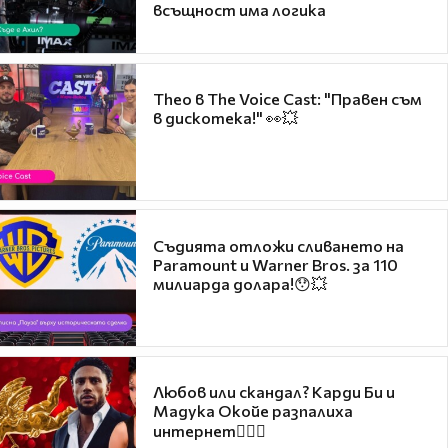
всъщност има логика
Theo в The Voice Cast: "Правен съм
в дискотека!" 👀💥
Съдията отложи сливането на
Paramount и Warner Bros. за 110
милиарда долара!😯💥
Любов или скандал? Карди Би и
Мадука Окойе разпалиха
интернет❤️‍🔥🔥