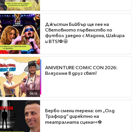
Джъстин Бийбър ще пее на
Световното първенство по
футбол заедно с Мадона, Шакира
и BTS!⚽🤩
ANIVENTURE COMIC CON 2026:
Влязохме в друг свят!
08:16
Бербо смени терена: от „Олд
Трафорд“ директно на
театралната сцена👀⚽