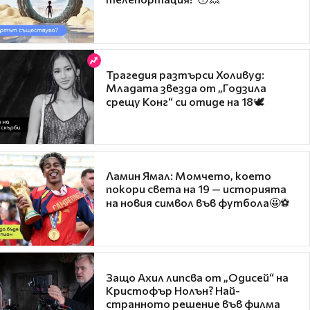
Трагедия разтърси Холивуд:
Младата звезда от „Годзила
срещу Конг“ си отиде на 18🕊️
Ламин Ямал: Момчето, което
покори света на 19 — историята
на новия символ във футбола🤩⚽
Защо Ахил липсва от „Одисей“ на
Кристофър Нолън? Най-
странното решение във филма