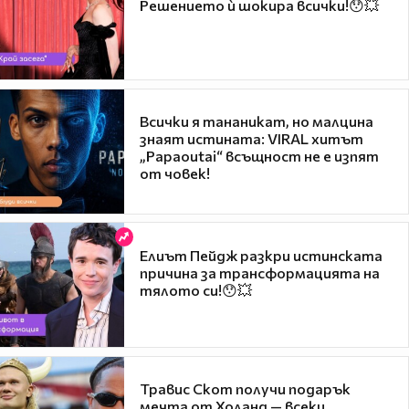
Решението ѝ шокира всички!😯💥
Всички я тананикат, но малцина
знаят истината: VIRAL хитът
„Papaoutai“ всъщност не е изпят
от човек!
Елиът Пейдж разкри истинската
причина за трансформацията на
тялото си!😯💥
Травис Скот получи подарък
мечта от Холанд — всеки