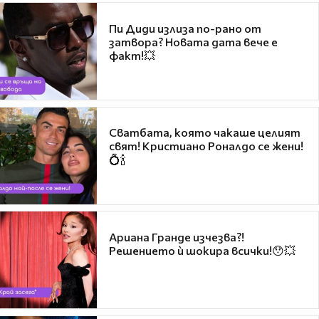
Пи Диди излиза по-рано от
затвора? Новата дата вече е
факт!💥
Сватбата, която чакаше целият
свят! Кристиано Роналдо се жени!
💍🍾
Ариана Гранде изчезва?!
Решението ѝ шокира всички!😯💥