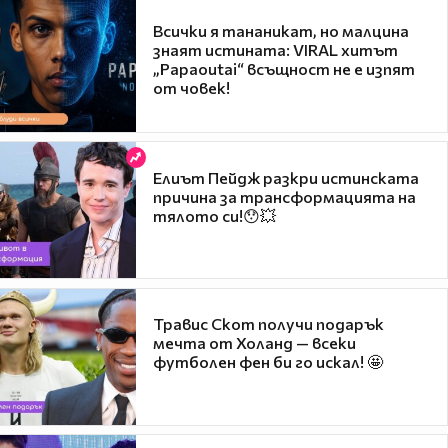
Всички я тананикат, но малцина
знаят истината: VIRAL хитът
„Papaoutai“ всъщност не е изпят
от човек!
Елиът Пейдж разкри истинската
причина за трансформацията на
тялото си!😯💥
Травис Скот получи подарък
мечта от Холанд — всеки
футболен фен би го искал! 🤩