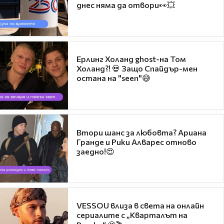
днес няма да отвори👀💥
Ерлинг Холанд ghost-на Том
Холанд?! 💀 Защо Спайдър-мен
остана на "seen"😅
Втори шанс за любовта? Ариана
Гранде и Рики Алварес отново
заедно!😍
VESSOU влиза в света на онлайн
сериалите с „Кварталът на