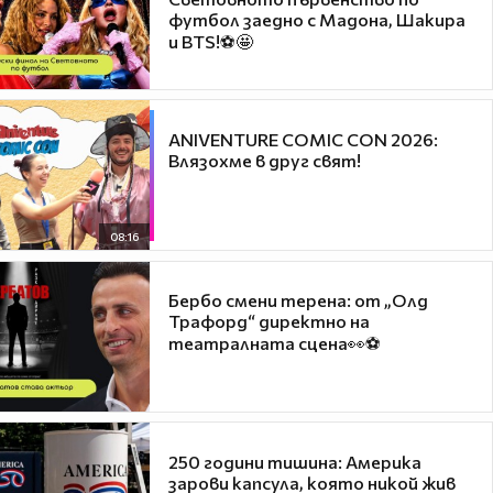
футбол заедно с Мадона, Шакира
и BTS!⚽🤩
ANIVENTURE COMIC CON 2026:
Влязохме в друг свят!
08:16
Бербо смени терена: от „Олд
Трафорд“ директно на
театралната сцена👀⚽
250 години тишина: Америка
зарови капсула, която никой жив