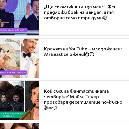
„Ще се омъжиш ли за мен?“: Фен
предложи брак на Зендая, а тя
отвърна само с три думи😅
Кралят на YouTube – младоженец:
MrBeast се ожени!💍🥰
Кой съсипа Фантастичната
четворка? Майлс Телър
проговаря десетилетие по-късно
🎬👀💥