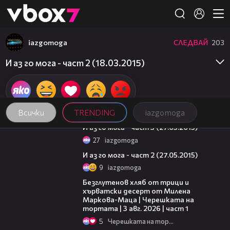
Member of
👾
iazgomoga
СЛЕДВАЙ
203
И аз го мога - част 2 (18.03.2015)
Всички
TRENDING
iazgomoga
48:37
И аз го мога - част 3 (27.05.2015)
27
iazgomoga
46:32
И аз го мога - част 2 (27.05.2015)
9
iazgomoga
16:02
Безглутенов хляб от трици и
хърватски десерт от Милена
Маркова-Маца | Черешката на
тортата | 3 авг. 2026 | част 1
5
Черешката на тортата
19:25