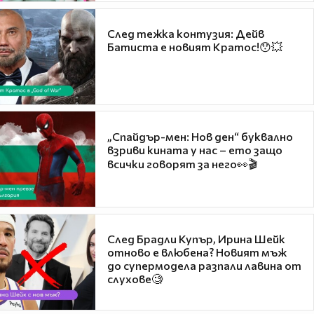
След тежка контузия: Дейв
Батиста е новият Кратос!😯💥
„Спайдър-мен: Нов ден“ буквално
взриви кината у нас – ето защо
всички говорят за него👀🎬
След Брадли Купър, Ирина Шейк
отново е влюбена? Новият мъж
до супермодела разпали лавина от
слухове🧐