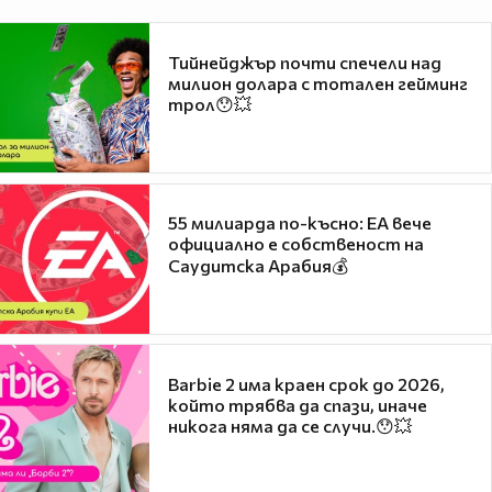
Тийнейджър почти спечели над
милион долара с тотален гейминг
трол😯💥
55 милиарда по-късно: EA вече
официално е собственост на
Саудитска Арабия💰
Barbie 2 има краен срок до 2026,
който трябва да спази, иначе
никога няма да се случи.😯💥