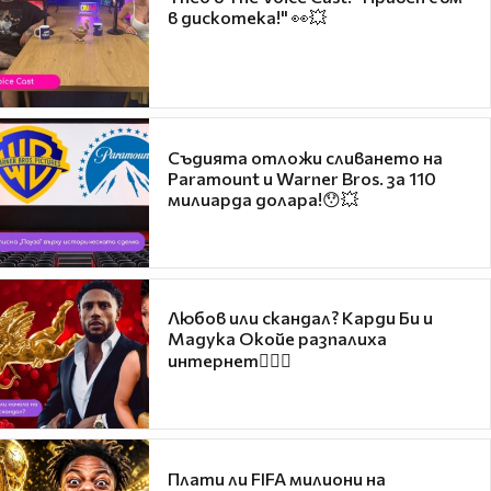
в дискотека!" 👀💥
Съдията отложи сливането на
Paramount и Warner Bros. за 110
милиарда долара!😯💥
Любов или скандал? Карди Би и
Мадука Окойе разпалиха
интернет❤️‍🔥🔥
Плати ли FIFA милиони на