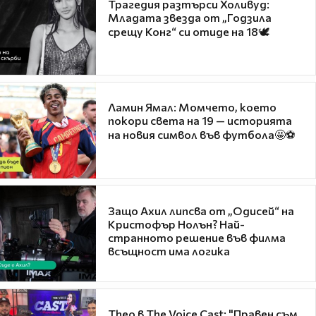
Трагедия разтърси Холивуд:
Младата звезда от „Годзила
срещу Конг“ си отиде на 18🕊️
Ламин Ямал: Момчето, което
покори света на 19 — историята
на новия символ във футбола🤩⚽
Защо Ахил липсва от „Одисей“ на
Кристофър Нолън? Най-
странното решение във филма
всъщност има логика
Theo в The Voice Cast: "Правен съм