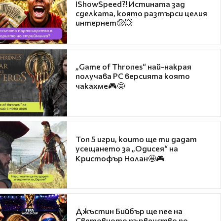
IShowSpeed?! Истината зад
сделката, която разтърси целия
интернет🤑💥
„Game of Thrones“ най-накрая
получава PC версията която
чакахме🎮🤩
Топ 5 игри, които ще ти дадат
усещането за „Одисея“ на
Кристофър Нолан🤩🎮
Джъстин Бийбър ще пее на
Световното първенство по