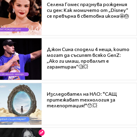
Селена Гомес празнува рождения
си ден: Как момичето от „Disney“
се превърна в световна икона🤩🎂
Джон Сина сподели 4 неща, които
могат да съсипят всяко GenZ:
„Ако ги имаш, провалът е
гарантиран“🧐💥
Изследовател на НЛО: "САЩ
притежават технология за
телепортация!"😯💥