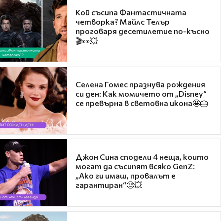
Кой съсипа Фантастичната
четворка? Майлс Телър
проговаря десетилетие по-късно
🎬👀💥
Селена Гомес празнува рождения
си ден: Как момичето от „Disney“
се превърна в световна икона🤩🎂
Джон Сина сподели 4 неща, които
могат да съсипят всяко GenZ:
„Ако ги имаш, провалът е
гарантиран“🧐💥