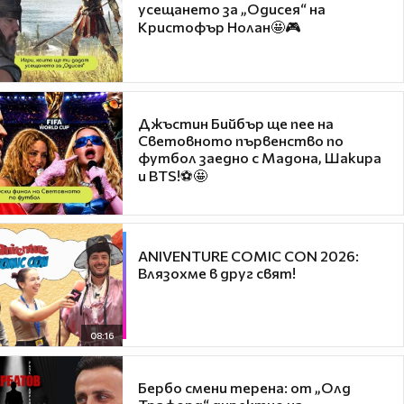
усещането за „Одисея“ на
Кристофър Нолан🤩🎮
Джъстин Бийбър ще пее на
Световното първенство по
футбол заедно с Мадона, Шакира
и BTS!⚽🤩
ANIVENTURE COMIC CON 2026:
Влязохме в друг свят!
08:16
Бербо смени терена: от „Олд