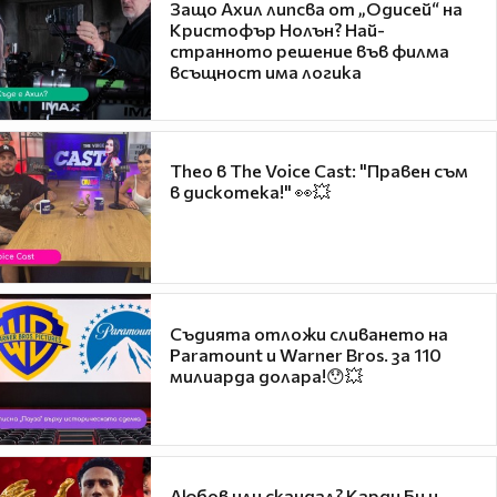
Защо Ахил липсва от „Одисей“ на
Кристофър Нолън? Най-
странното решение във филма
всъщност има логика
Theo в The Voice Cast: "Правен съм
в дискотека!" 👀💥
Съдията отложи сливането на
Paramount и Warner Bros. за 110
милиарда долара!😯💥
Любов или скандал? Карди Би и