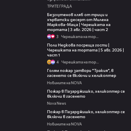
ТРИТЕ ГРАДА
15:35
Безглутенов хляб от трици и
хърватски десерт от Милена
Маркова-Маца | Черешката на
тортата | 3 авг. 2026 | част 2
3
Черешката на тортата
19:25
Поли Недкова посреща гости |
Черешката на тортата | 5 авг. 2026 |
част 1
4
Черешката на тортата
00:33
Голям пожар затвори "Тракия", в
гасенето се включи и хеликоптер
Новините на NOVA
00:39
Пожар в Пазарджишко, хеликоптер се
включи в гасенето
Nova News
00:24
Пожар в Пазарджишко, хеликоптер се
включи в гасенето
Новините на NOVA
00:07