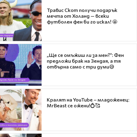
Травис Скот получи подарък
мечта от Холанд — всеки
футболен фен би го искал! 🤩
„Ще се омъжиш ли за мен?“: Фен
предложи брак на Зендая, а тя
отвърна само с три думи😅
Кралят на YouTube – младоженец:
MrBeast се ожени!💍🥰