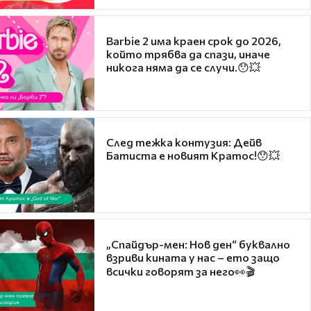
Barbie 2 има краен срок до 2026,
който трябва да спази, иначе
никога няма да се случи.😯💥
След тежка контузия: Дейв
Батиста е новият Кратос!😯💥
„Спайдър-мен: Нов ден“ буквално
взриви кината у нас – ето защо
всички говорят за него👀🎬