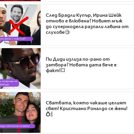
След Брадли Купър, Ирина Шейк
отново е влюбена? Новият мъж
до супермодела разпали лавина от
слухове🧐
Пи Диди излиза по-рано от
затвора? Новата дата вече е
факт!💥
Сватбата, която чакаше целият
свят! Кристиано Роналдо се жени!
💍🍾