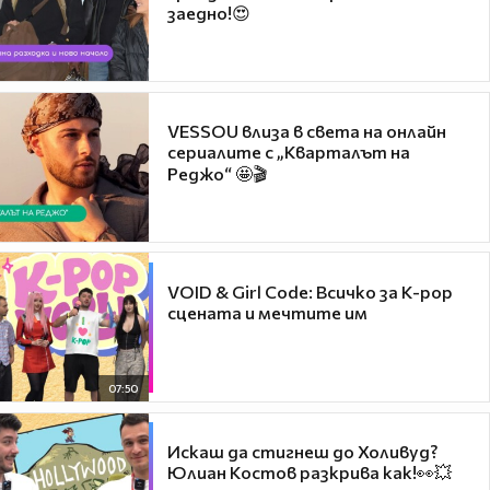
заедно!😍
VESSOU влиза в света на онлайн
сериалите с „Кварталът на
Реджо“ 🤩🎬
VOID & Girl Code: Всичко за K-pop
сцената и мечтите им
07:50
Искаш да стигнеш до Холивуд?
Юлиан Костов разкрива как!👀💥