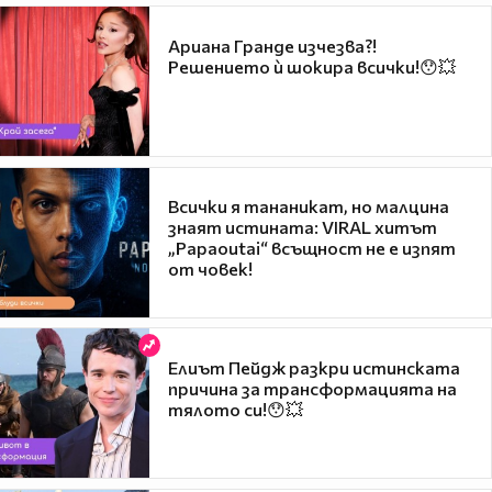
Ариана Гранде изчезва?!
Решението ѝ шокира всички!😯💥
Всички я тананикат, но малцина
знаят истината: VIRAL хитът
„Papaoutai“ всъщност не е изпят
от човек!
Елиът Пейдж разкри истинската
причина за трансформацията на
тялото си!😯💥