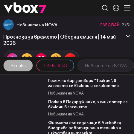
Member of
👾
Новините на NOVA
СЛЕДВАЙ
2751
Прогноза за времето | Обедна емисия | 14 май
2026
Всички
TRENDING
Новините на NOVA
00:33
Голям пожар затвори "Тракия", в
гасенето се включи и хеликоптер
Новините на NOVA
00:24
Пожар в Пазарджишко, хеликоптер се
включи в гасенето
Новините на NOVA
00:06
Фирмата със седалище в Лясковец
внедрява роботизирана техника и
изкуствен интелект