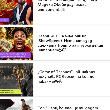
Мадука Окойе разпалиха
интернет❤️‍🔥🔥
Плати ли FIFA милиони на
IShowSpeed?! Истината зад
сделката, която разтърси целия
интернет🤑💥
„Game of Thrones“ най-накрая
получава PC версията която
чакахме🎮🤩
Топ 5 игри, които ще ти дадат