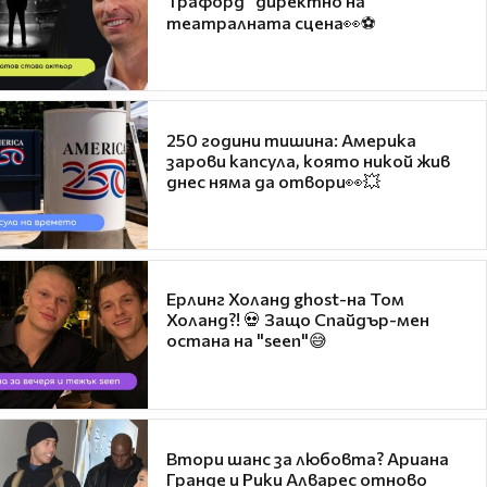
Трафорд“ директно на
театралната сцена👀⚽
250 години тишина: Америка
зарови капсула, която никой жив
днес няма да отвори👀💥
Ерлинг Холанд ghost-на Том
Холанд?! 💀 Защо Спайдър-мен
остана на "seen"😅
Втори шанс за любовта? Ариана
Гранде и Рики Алварес отново