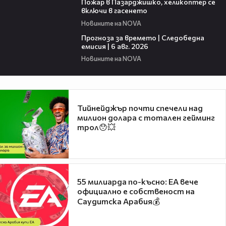
Пожар в Пазарджишко, хеликоптер се
включи в гасенето
Новините на NOVA
02:19
Прогноза за времето | Следобедна
емисия | 6 авг. 2026
Новините на NOVA
Тийнейджър почти спечели над
милион долара с тотален гейминг
трол😯💥
55 милиарда по-късно: EA вече
официално е собственост на
Саудитска Арабия💰