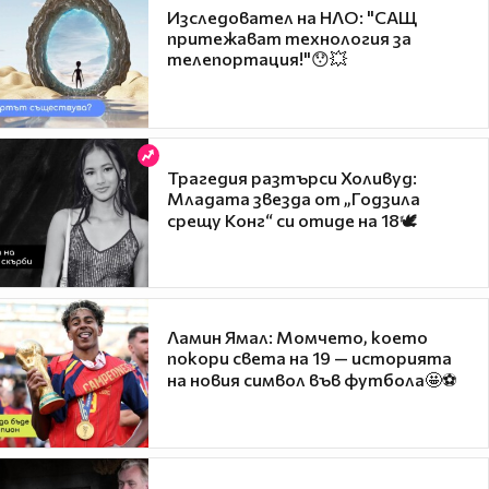
Изследовател на НЛО: "САЩ
притежават технология за
телепортация!"😯💥
Трагедия разтърси Холивуд:
Младата звезда от „Годзила
срещу Конг“ си отиде на 18🕊️
Ламин Ямал: Момчето, което
покори света на 19 — историята
на новия символ във футбола🤩⚽