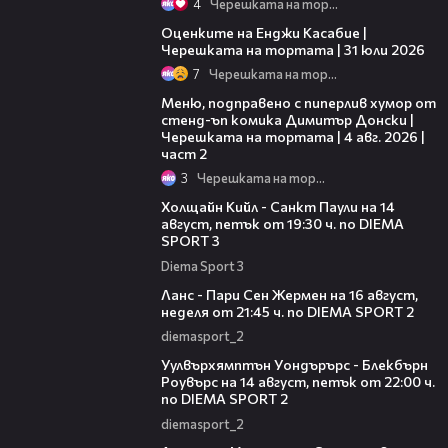
4
Черешката на тортата
09:25
Оценките на Енджи Касабие |
Черешката на тортата | 31 юли 2026
7
Черешката на тортата
17:08
Меню, подправено с пиперлив хумор от
стенд-ъп комика Димитър Донски |
Черешката на тортата | 4 авг. 2026 |
част 2
3
Черешката на тортата
00:36
Холщайн Кийл - Санкт Паули на 14
август, петък от 19:30 ч. по DIEMA
SPORT 3
Diema Sport 3
00:45
Ланс - Пари Сен Жермен на 16 август,
неделя от 21:45 ч. по DIEMA SPORT 2
diemasport_2
00:37
Уулвърхямптън Уондърърс - Блекбърн
Роувърс на 14 август, петък от 22:00 ч.
по DIEMA SPORT 2
diemasport_2
00:38