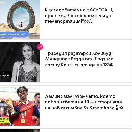
Изследовател на НЛО: "САЩ
притежават технология за
телепортация!"😯💥
Трагедия разтърси Холивуд:
Младата звезда от „Годзила
срещу Конг“ си отиде на 18🕊️
Ламин Ямал: Момчето, което
покори света на 19 — историята
на новия символ във футбола🤩⚽