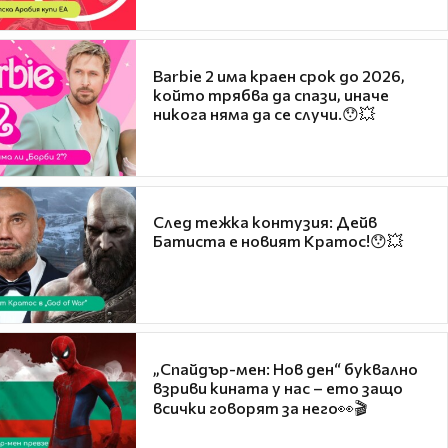
Barbie 2 има краен срок до 2026,
който трябва да спази, иначе
никога няма да се случи.😯💥
След тежка контузия: Дейв
Батиста е новият Кратос!😯💥
„Спайдър-мен: Нов ден“ буквално
взриви кината у нас – ето защо
всички говорят за него👀🎬