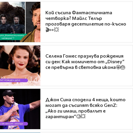
Кой съсипа Фантастичната
четворка? Майлс Телър
проговаря десетилетие по-късно
🎬👀💥
Селена Гомес празнува рождения
си ден: Как момичето от „Disney“
се превърна в световна икона🤩🎂
Джон Сина сподели 4 неща, които
могат да съсипят всяко GenZ:
„Ако ги имаш, провалът е
гарантиран“🧐💥