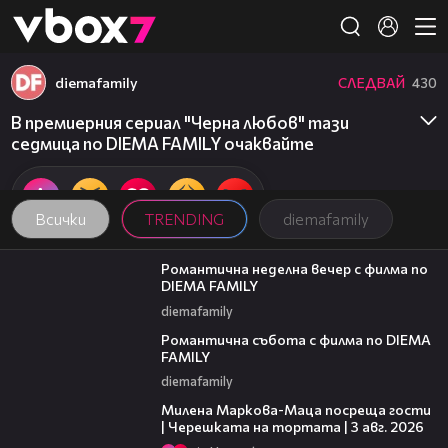
Member of
👾
diemafamily
СЛЕДВАЙ
430
В премиерния сериал "Черна любов" тази
седмица по DIEMA FAMILY очаквайте
Всички
TRENDING
diemafamily
00:20
Романтична неделна вечер с филма по
DIEMA FAMILY
diemafamily
00:21
Романтична събота с филма по DIEMA
FAMILY
diemafamily
20:17
Милена Маркова-Маца посреща гости
| Черешката на тортата | 3 авг. 2026