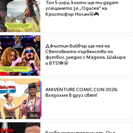
Топ 5 игри, които ще ти дадат
усещането за „Одисея“ на
Кристофър Нолан🤩🎮
Джъстин Бийбър ще пее на
Световното първенство по
футбол заедно с Мадона, Шакира
и BTS!⚽🤩
ANIVENTURE COMIC CON 2026:
Влязохме в друг свят!
08:16
Бербо смени терена: от „Олд