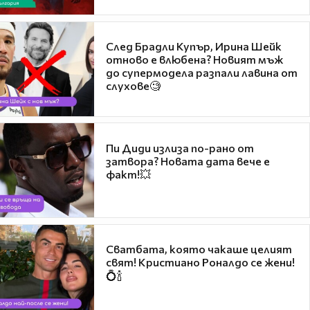
След Брадли Купър, Ирина Шейк
отново е влюбена? Новият мъж
до супермодела разпали лавина от
слухове🧐
Пи Диди излиза по-рано от
затвора? Новата дата вече е
факт!💥
Сватбата, която чакаше целият
свят! Кристиано Роналдо се жени!
💍🍾