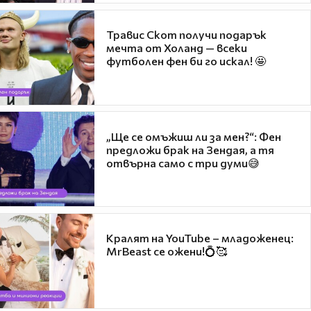
Травис Скот получи подарък
мечта от Холанд — всеки
футболен фен би го искал! 🤩
„Ще се омъжиш ли за мен?“: Фен
предложи брак на Зендая, а тя
отвърна само с три думи😅
Кралят на YouTube – младоженец:
MrBeast се ожени!💍🥰