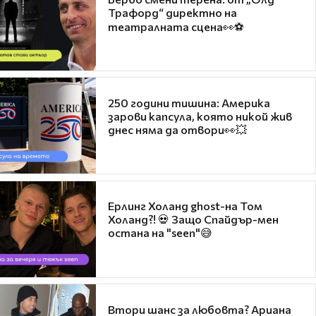
Трафорд“ директно на
театралната сцена👀⚽
250 години тишина: Америка
зарови капсула, която никой жив
днес няма да отвори👀💥
Ерлинг Холанд ghost-на Том
Холанд?! 💀 Защо Спайдър-мен
остана на "seen"😅
Втори шанс за любовта? Ариана