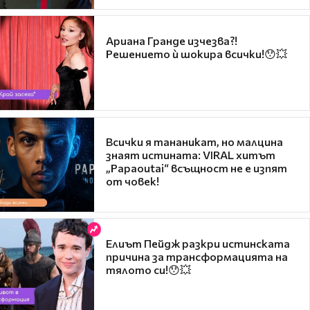
Ариана Гранде изчезва?!
Решението ѝ шокира всички!😯💥
Всички я тананикат, но малцина
знаят истината: VIRAL хитът
„Papaoutai“ всъщност не е изпят
от човек!
Елиът Пейдж разкри истинската
причина за трансформацията на
тялото си!😯💥