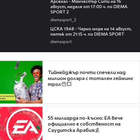
Арсенал - Манчестър Сити на 16
август, неделя от 17:00 ч. по DIEMA
SPORT 2
diemasport_2
00:35
ЦСКА 1948 - Черно море на 14 август,
петък от 21:15 ч. по DIEMA SPORT
diemasport
Тийнейджър почти спечели над
милион долара с тотален гейминг
трол😯💥
55 милиарда по-късно: EA вече
официално е собственост на
Саудитска Арабия💰