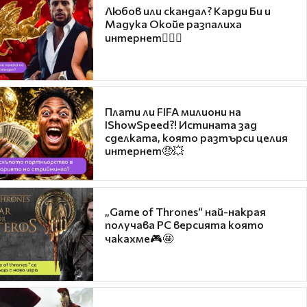
Любов или скандал? Карди Би и
Мадука Окойе разпалиха
интернет❤️‍🔥🔥
Плати ли FIFA милиони на
IShowSpeed?! Истината зад
сделката, която разтърси целия
интернет🤑💥
„Game of Thrones“ най-накрая
получава PC версията която
чакахме🎮🤩