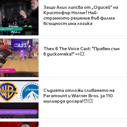
Защо Ахил липсва от „Одисей“ на
Кристофър Нолън? Най-
странното решение във филма
всъщност има логика
Theo в The Voice Cast: "Правен съм
в дискотека!" 👀💥
Съдията отложи сливането на
Paramount и Warner Bros. за 110
милиарда долара!😯💥