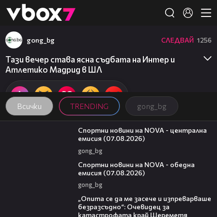
Member of
👾
gong_bg
СЛЕДВАЙ
1256
Тази вечер става ясна съдбата на Интер и
Атлетико Мадрид в ШЛ
Всички
TRENDING
gong_bg
05:18
Спортни новини на NOVA - централна
емисия (07.08.2026)
gong_bg
04:03
Спортни новини на NOVA - обедна
емисия (07.08.2026)
gong_bg
06:38
„Опита се да ме засече и изпреварваше
безразсъдно“: Очевидец за
катастрофата край Шереметя