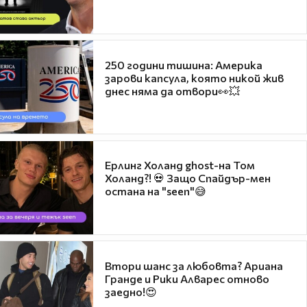
250 години тишина: Америка
зарови капсула, която никой жив
днес няма да отвори👀💥
Ерлинг Холанд ghost-на Том
Холанд?! 💀 Защо Спайдър-мен
остана на "seen"😅
Втори шанс за любовта? Ариана
Гранде и Рики Алварес отново
заедно!😍