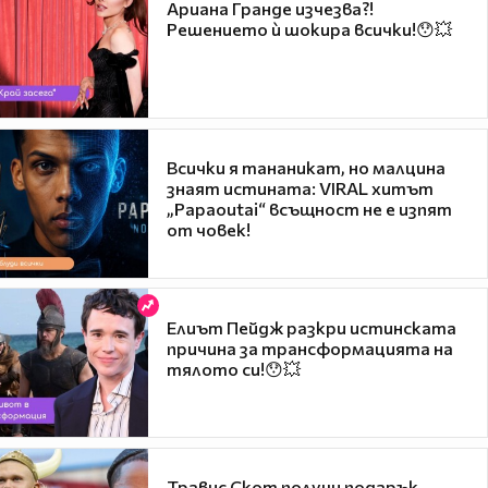
Ариана Гранде изчезва?!
Решението ѝ шокира всички!😯💥
Всички я тананикат, но малцина
знаят истината: VIRAL хитът
„Papaoutai“ всъщност не е изпят
от човек!
Елиът Пейдж разкри истинската
причина за трансформацията на
тялото си!😯💥
Травис Скот получи подарък