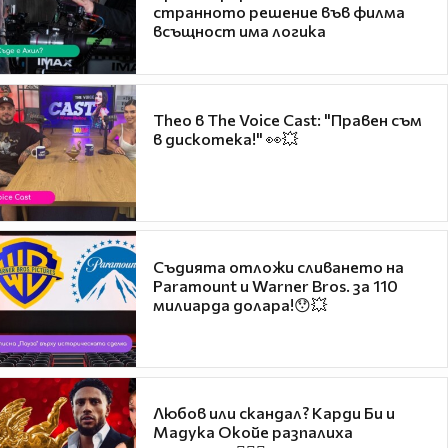
странното решение във филма
всъщност има логика
Theo в The Voice Cast: "Правен съм
в дискотека!" 👀💥
Съдията отложи сливането на
Paramount и Warner Bros. за 110
милиарда долара!😯💥
Любов или скандал? Карди Би и
Мадука Окойе разпалиха