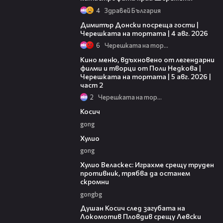
4
Здравей България
17:43
Димитър Донски посреща гости |
Черешката на тортата | 4 авг. 2026
6
Черешката на тортата
15:31
Кино меню, вдъхновено от легендарни
филми и творци от Поли Недкова |
Черешката на тортата | 5 авг. 2026 |
част 2
2
Черешката на тортата
10:17
Косич
gong
09:40
Хулио
gong
07:38
Хулио Веласкес: Играхме срещу труден
противник, трябва да останем
скромни
gongbg
03:47
Душан Косич след загубата на
Локомотив Пловдив срещу Левски