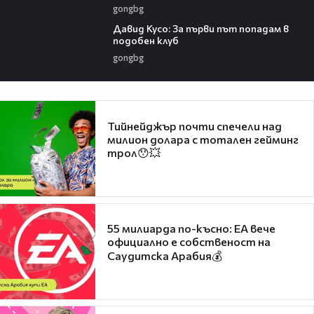
gongbg
02:30
Давид Кусо: За първи път попадам в
подобен клуб
gongbg
Тийнейджър почти спечели над
милион долара с тотален гейминг
трол😯💥
55 милиарда по-късно: EA вече
официално е собственост на
Саудитска Арабия💰