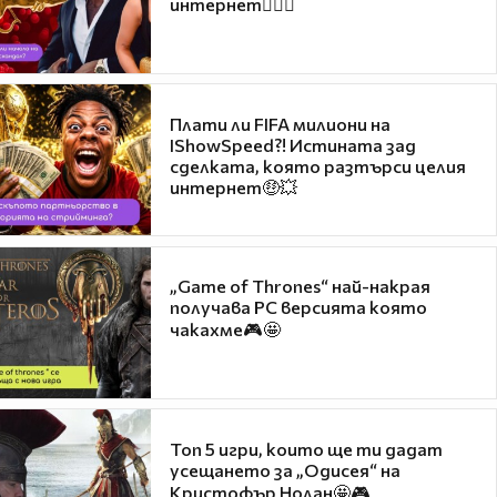
интернет❤️‍🔥🔥
Плати ли FIFA милиони на
IShowSpeed?! Истината зад
сделката, която разтърси целия
интернет🤑💥
„Game of Thrones“ най-накрая
получава PC версията която
чакахме🎮🤩
Топ 5 игри, които ще ти дадат
усещането за „Одисея“ на
Кристофър Нолан🤩🎮