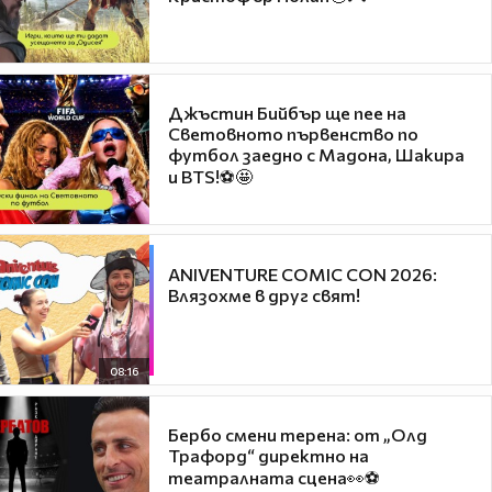
Джъстин Бийбър ще пее на
Световното първенство по
футбол заедно с Мадона, Шакира
и BTS!⚽🤩
ANIVENTURE COMIC CON 2026:
Влязохме в друг свят!
08:16
Бербо смени терена: от „Олд
Трафорд“ директно на
театралната сцена👀⚽