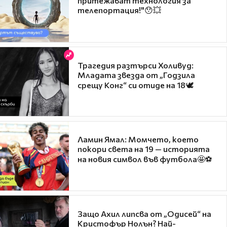
притежават технология за
телепортация!"😯💥
Трагедия разтърси Холивуд:
Младата звезда от „Годзила
срещу Конг“ си отиде на 18🕊️
Ламин Ямал: Момчето, което
покори света на 19 — историята
на новия символ във футбола🤩⚽
Защо Ахил липсва от „Одисей“ на
Кристофър Нолън? Най-