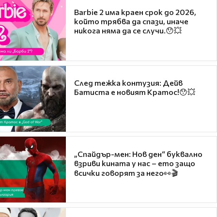
Barbie 2 има краен срок до 2026,
който трябва да спази, иначе
никога няма да се случи.😯💥
След тежка контузия: Дейв
Батиста е новият Кратос!😯💥
„Спайдър-мен: Нов ден“ буквално
взриви кината у нас – ето защо
всички говорят за него👀🎬