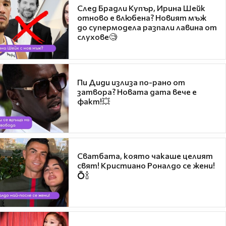
След Брадли Купър, Ирина Шейк
отново е влюбена? Новият мъж
до супермодела разпали лавина от
слухове🧐
Пи Диди излиза по-рано от
затвора? Новата дата вече е
факт!💥
Сватбата, която чакаше целият
свят! Кристиано Роналдо се жени!
💍🍾