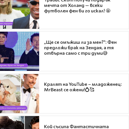
мечта от Холанд — всеки
футболен фен би го искал! 🤩
„Ще се омъжиш ли за мен?“: Фен
предложи брак на Зендая, а тя
отвърна само с три думи😅
Кралят на YouTube – младоженец:
MrBeast се ожени!💍🥰
Кой съсипа Фантастичната