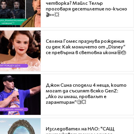
четворка? Майлс Телър
проговаря десетилетие по-късно
🎬👀💥
Селена Гомес празнува рождения
си ден: Как момичето от „Disney“
се превърна в световна икона🤩🎂
Джон Сина сподели 4 неща, които
могат да съсипят всяко GenZ:
„Ако ги имаш, провалът е
гарантиран“🧐💥
Изследовател на НЛО: "САЩ