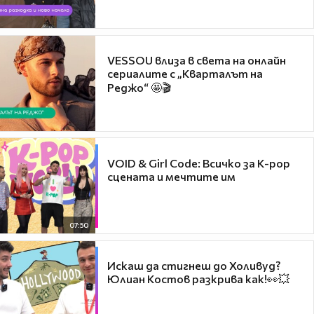
VESSOU влиза в света на онлайн
сериалите с „Кварталът на
Реджо“ 🤩🎬
VOID & Girl Code: Всичко за K-pop
сцената и мечтите им
07:50
Искаш да стигнеш до Холивуд?
Юлиан Костов разкрива как!👀💥