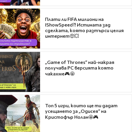
Плати ли FIFA милиони на
IShowSpeed?! Истината зад
сделката, която разтърси целия
интернет🤑💥
„Game of Thrones“ най-накрая
получава PC версията която
чакахме🎮🤩
Топ 5 игри, които ще ти дадат
усещането за „Одисея“ на
Кристофър Нолан🤩🎮