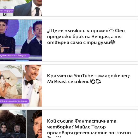
„Ще се омъжиш ли за мен?“: Фен
предложи брак на Зендая, а тя
отвърна само с три думи😅
Кралят на YouTube – младоженец:
MrBeast се ожени!💍🥰
Кой съсипа Фантастичната
четворка? Майлс Телър
проговаря десетилетие по-късно