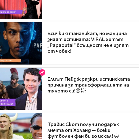
Всички я тананикат, но малцина
знаят истината: VIRAL хитът
„Papaoutai“ всъщност не е изпят
от човек!
Елиът Пейдж разкри истинската
причина за трансформацията на
тялото си!😯💥
Травис Скот получи подарък
мечта от Холанд — всеки
футболен фен би го искал! 🤩