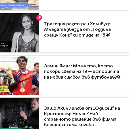
Трагедия разтърси Холивуд:
Младата звезда от „Годзила
срещу Конг“ си отиде на 18🕊️
Ламин Ямал: Момчето, което
покори света на 19 — историята
на новия символ във футбола🤩⚽
Защо Ахил липсва от „Одисей“ на
Кристофър Нолън? Най-
странното решение във филма
всъщност има логика