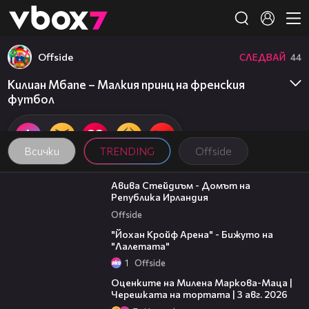
Member of
👾
Оffside
СЛЕДВАЙ
44
Килиан Мбапе – Малкия принц на френския
футбол
Всички
TRENDING
Оffside
01:18
Авива Стейдиъм - Домът на
Република Ирландия
Оffside
01:16
"Йохан Кройф Арена" - Бижуто на
"Лалетата"
1
Оffside
14:06
Оценките на Милена Маркова-Маца |
Черешката на тортата | 3 авг. 2026