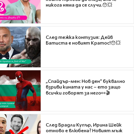
никога няма да се случи.😯💥
След тежка контузия: Дейв
Батиста е новият Кратос!😯💥
„Спайдър-мен: Нов ден“ буквално
взриви кината у нас – ето защо
всички говорят за него👀🎬
След Брадли Купър, Ирина Шейк
отново е влюбена? Новият мъж