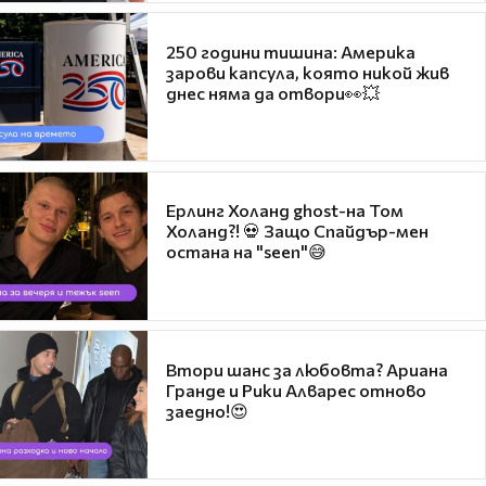
250 години тишина: Америка
зарови капсула, която никой жив
днес няма да отвори👀💥
Ерлинг Холанд ghost-на Том
Холанд?! 💀 Защо Спайдър-мен
остана на "seen"😅
Втори шанс за любовта? Ариана
Гранде и Рики Алварес отново
заедно!😍