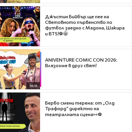
Джъстин Бийбър ще пее на
Световното първенство по
футбол заедно с Мадона, Шакира
и BTS!⚽🤩
ANIVENTURE COMIC CON 2026:
Влязохме в друг свят!
08:16
Бербо смени терена: от „Олд
Трафорд“ директно на
театралната сцена👀⚽