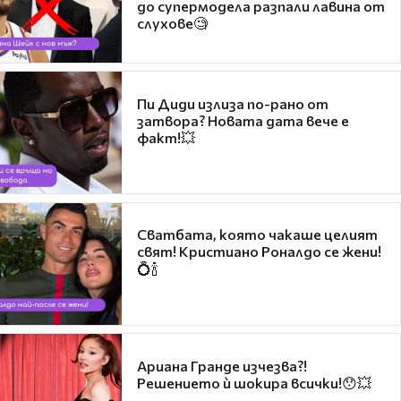
до супермодела разпали лавина от
слухове🧐
Пи Диди излиза по-рано от
затвора? Новата дата вече е
факт!💥
Сватбата, която чакаше целият
свят! Кристиано Роналдо се жени!
💍🍾
Ариана Гранде изчезва?!
Решението ѝ шокира всички!😯💥