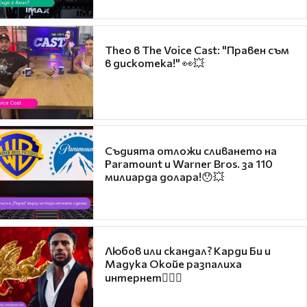
Theo в The Voice Cast: "Правен съм
в дискотека!" 👀💥
Съдията отложи сливането на
Paramount и Warner Bros. за 110
милиарда долара!😯💥
Любов или скандал? Карди Би и
Мадука Окойе разпалиха
интернет❤️‍🔥🔥