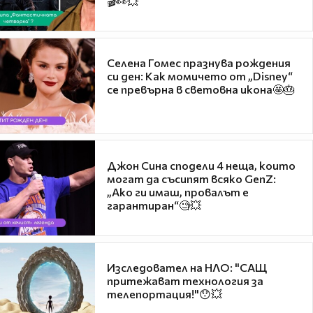
🎬👀💥
Селена Гомес празнува рождения
си ден: Как момичето от „Disney“
се превърна в световна икона🤩🎂
Джон Сина сподели 4 неща, които
могат да съсипят всяко GenZ:
„Ако ги имаш, провалът е
гарантиран“🧐💥
Изследовател на НЛО: "САЩ
притежават технология за
телепортация!"😯💥