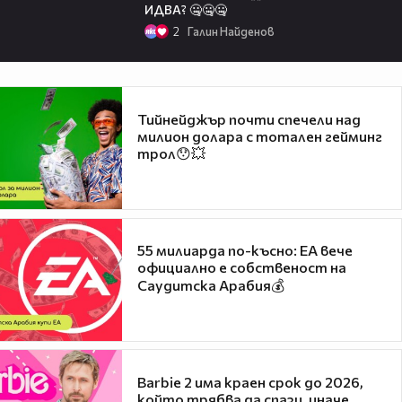
ИДВА? 🤐🤐🤐
2
Галин Найденов
Тийнейджър почти спечели над
милион долара с тотален гейминг
трол😯💥
55 милиарда по-късно: EA вече
официално е собственост на
Саудитска Арабия💰
Barbie 2 има краен срок до 2026,
който трябва да спази, иначе