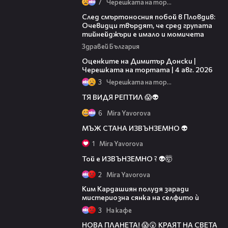
7
Черешката на тортата
09:32
След смъртоносния побой в Пловдив:
Очевидци твърдят, че сред групата
тийнейджъри е имало и момичета
Здравей България
16:45
Оценките на Димитър Донски |
Черешката на тортата | 4 авг. 2026
3
Черешката на тортата
ТЯ ВИДЯ РЕПТИЛ 😱👽
6
Mira Yavorova
00:28
МЪЖ СТАНА ИЗВЪНЗЕМНО 👽
1
Mira Yavorova
Той е ИЗВЪНЗЕМНО ? 👽🤯
2
Mira Yavorova
02:11
Ким Кардашиян полудя заради
мистериозна сянка на селфито ѝ
3
На кафе
НОВА ПЛАНЕТА! 😱😲 КРАЯТ НА СВЕТА