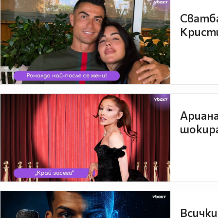
Сватба
Кристи
Ариана
шокира
Всички