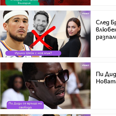
След Б
влюбен
разпал
Пи Дид
Новата