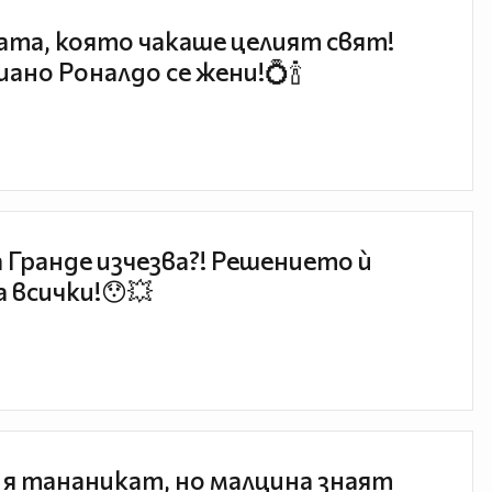
та, която чакаше целият свят!
ано Роналдо се жени!💍🍾
 Гранде изчезва?! Решението ѝ
 всички!😯💥
 я тананикат, но малцина знаят