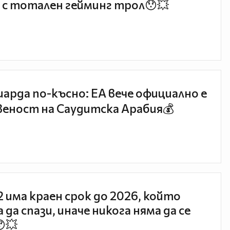
 с тотален гейминг трол😯💥
иарда по-късно: EA вече официално е
еност на Саудитска Арабия💰
 2 има краен срок до 2026, който
 да спази, иначе никога няма да се
😯💥