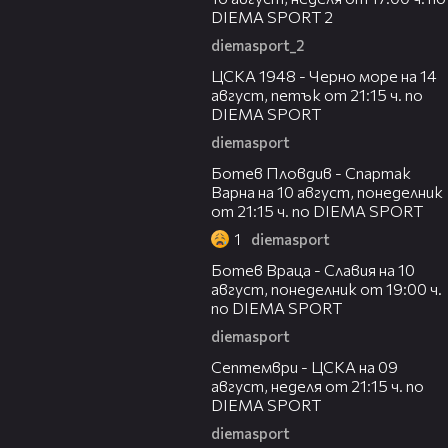
DIEMA SPORT 2
diemasport_2
00:35
ЦСКА 1948 - Черно море на 14
август, петък от 21:15 ч. по
DIEMA SPORT
diemasport
00:33
Ботев Пловдив - Спартак
Варна на 10 август, понеделник
от 21:15 ч. по DIEMA SPORT
1
diemasport
00:35
Ботев Враца - Славия на 10
август, понеделник от 19:00 ч.
по DIEMA SPORT
diemasport
00:28
Септември - ЦСКА на 09
август, неделя от 21:15 ч. по
DIEMA SPORT
diemasport
00:32