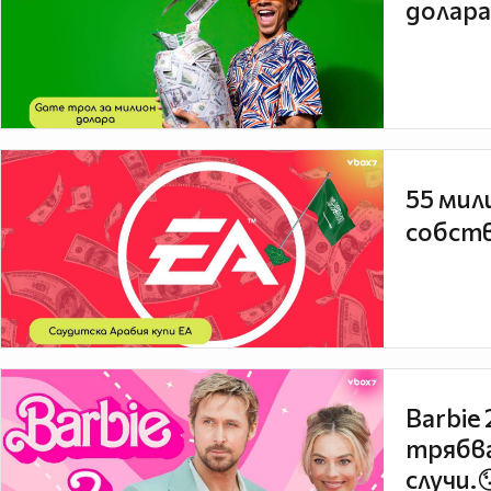
долара
55 мил
собств
Barbie
трябва
случи.