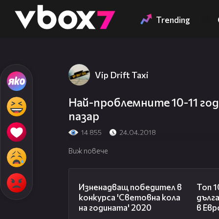
Member of
👾
Trending
Vip Drift Taxi
Най-проблемните 10-11 год
пазар
14 855
24.04.2018
Виж повече
01:57
Изненадващ победител в
Топ 1
конкурса 'Световна кола
дълг
на годината' 2020
в Евр