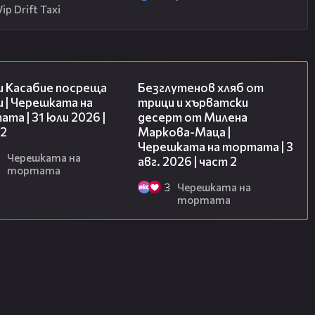
Vip Drift Taxi
16:45
15:35
и Касабие посреща
Безглутенов хляб от
 | Черешката на
трици и хърватски
та | 31 юли 2026 |
десерт от Милена
 2
Маркова-Маца |
Черешката на тортата | 3
Черешката на
авг. 2026 | част 2
тортата
3
Черешката на
тортата