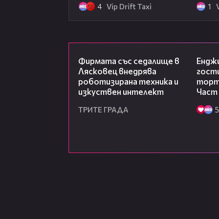
4
Vip Drift Taxi
1
00:06
Фирмата със седалище в
Ендж
Лясковец внедрява
гости
роботизирана техника и
торта
изкуствен интелект
Част
ТРИТЕ ГРАДА
5