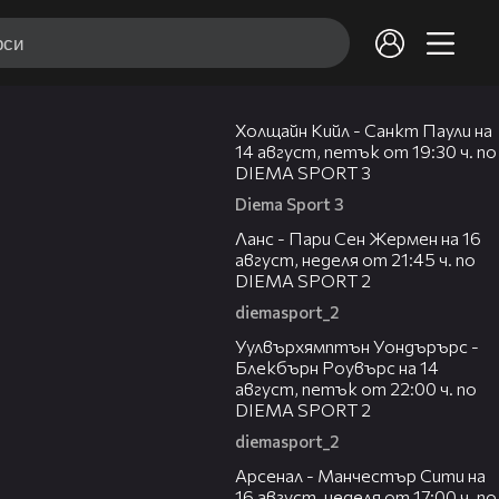
00:36
Холщайн Кийл - Санкт Паули на
14 август, петък от 19:30 ч. по
DIEMA SPORT 3
Diema Sport 3
00:45
Ланс - Пари Сен Жермен на 16
август, неделя от 21:45 ч. по
DIEMA SPORT 2
diemasport_2
00:37
Уулвърхямптън Уондърърс -
Блекбърн Роувърс на 14
август, петък от 22:00 ч. по
DIEMA SPORT 2
diemasport_2
00:38
Арсенал - Манчестър Сити на
16 август, неделя от 17:00 ч. по