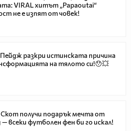
та: VIRAL хитът „Papaoutai“
ст не е изпят от човек!
Пейдж разкри истинската причина
нсформацията на тялото си!😯💥
 Скот получи подарък мечта от
 — всеки футболен фен би го искал!