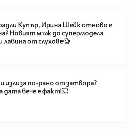
радли Купър, Ирина Шейк отново е
а? Новият мъж до супермодела
и лавина от слухове🧐
и излиза по-рано от затвора?
 дата вече е факт!💥