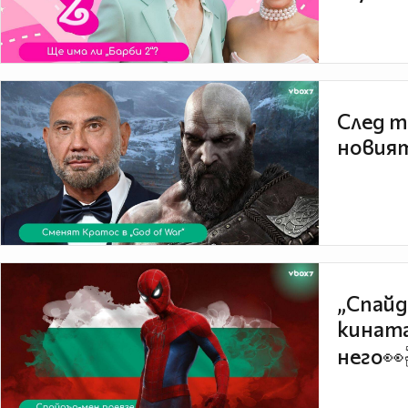
След т
новият
„Спайд
кината
него👀