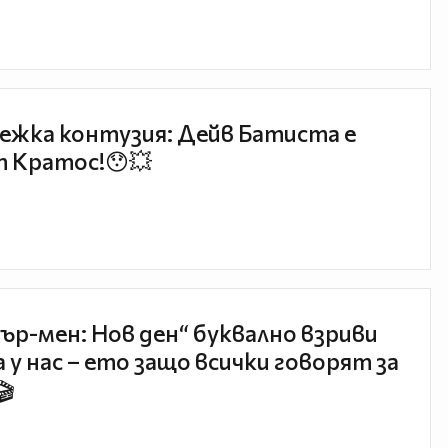
ежка контузия: Дейв Батиста е
 Кратос!😯💥
ър-мен: Нов ден“ буквално взриви
 у нас – ето защо всички говорят за
🎬