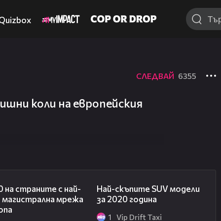
Quizbox
СЛЕДВАЙ
6355
ишни коли на европейския
01:30
01:21
0 на страните с най-
Най-скъпите SUV модели
а магистрална мрежа
за 2020 година
опа
1
Vip Drift Taxi