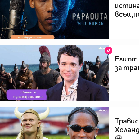
истина
всъщно
Елиът 
за тра
Травис
Холанд
🤩