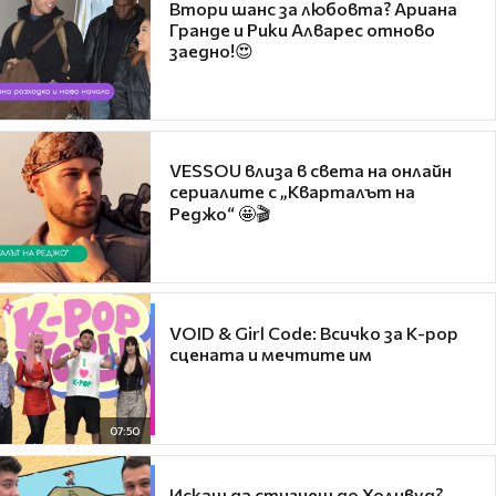
Втори шанс за любовта? Ариана
Гранде и Рики Алварес отново
заедно!😍
VESSOU влиза в света на онлайн
сериалите с „Кварталът на
Реджо“ 🤩🎬
VOID & Girl Code: Всичко за K-pop
сцената и мечтите им
07:50
Искаш да стигнеш до Холивуд?