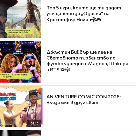
Топ 5 игри, които ще ти дадат
усещането за „Одисея“ на
Кристофър Нолан🤩🎮
Джъстин Бийбър ще пее на
Световното първенство по
футбол заедно с Мадона, Шакира
и BTS!⚽🤩
ANIVENTURE COMIC CON 2026:
Влязохме в друг свят!
08:16