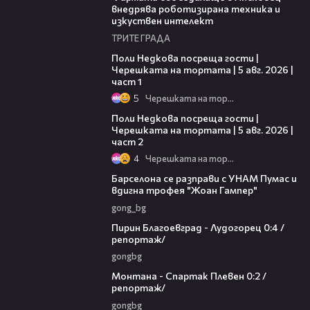
внедрява роботизирана техника и
изкуствен интелект
ТРИТЕ ГРАДА
19:25
Поли Недкова посреща гости |
Черешката на тортата | 5 авг. 2026 |
част 1
5
Черешката на тортата
13:03
Поли Недкова посреща гости |
Черешката на тортата | 5 авг. 2026 |
част 2
4
Черешката на тортата
00:40
Барселона се разправи с УНАМ Пумас и
вдигна трофея "Жоан Гампер"
gong_bg
05:02
Пирин Благоевград - Лудогорец 0:4 /
репортаж/
gongbg
04:46
Монтана - Спартак Плевен 0:2 /
репортаж/
gongbg