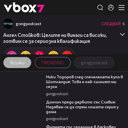
Member of
👾
gongpodcast
СЛЕДВАЙ
6
Ангел Стойков: Целите ни винаги са високи,
готвим се за сериозна квалификация
Всички
TRENDING
gongpodcast
17:33
Ники Тодоров след спечелената купа в
Шотландия: Това е най-силният ми
сезон
gongpodcast
20:02
Дончич преди дербито със Славия:
Надявам се да спрем лошата серия у
дома
gongpodcast
00:06
Фирмата със седалище в Лясковец