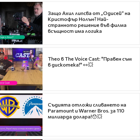
Защо Ахил липсва от „Одисей“ на
Кристофър Нолън? Най-
странното решение във филма
всъщност има логика
Theo в The Voice Cast: "Правен съм
в дискотека!" 👀💥
Съдията отложи сливането на
Paramount и Warner Bros. за 110
милиарда долара!😯💥