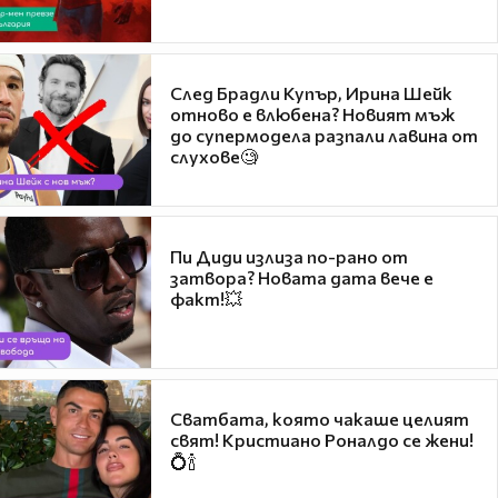
След Брадли Купър, Ирина Шейк
отново е влюбена? Новият мъж
до супермодела разпали лавина от
слухове🧐
Пи Диди излиза по-рано от
затвора? Новата дата вече е
факт!💥
Сватбата, която чакаше целият
свят! Кристиано Роналдо се жени!
💍🍾