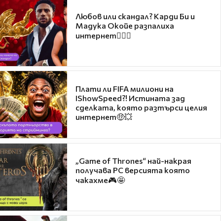
Любов или скандал? Карди Би и
Мадука Окойе разпалиха
интернет❤️‍🔥🔥
Плати ли FIFA милиони на
IShowSpeed?! Истината зад
сделката, която разтърси целия
интернет🤑💥
„Game of Thrones“ най-накрая
получава PC версията която
чакахме🎮🤩