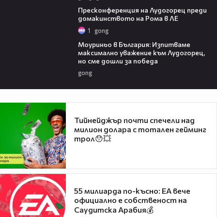
17:25
Пресконференция на Лудогорец преди
домакинството на Рома в ЛЕ
1
gong
04:07
Моуриньо в България: Изпитваме
максимално уважение към Лудогорец,
но сме дошли за победа
gong
Тийнейджър почти спечели над
милион долара с тотален гейминг
трол😯💥
55 милиарда по-късно: EA вече
официално е собственост на
Саудитска Арабия💰