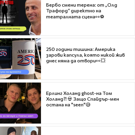
Бербо смени терена: от „Олд
Трафорд“ директно на
театралната сцена👀⚽
250 години тишина: Америка
зарови капсула, която никой жив
днес няма да отвори👀💥
Ерлинг Холанд ghost-на Том
Холанд?! 💀 Защо Спайдър-мен
остана на "seen"😅