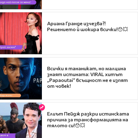
Ариана Гранде изчезва?!
Решението ѝ шокира всички!😯💥
Всички я тананикат, но малцина
знаят истината: VIRAL хитът
„Papaoutai“ всъщност не е изпят
от човек!
Елиът Пейдж разкри истинската
причина за трансформацията на
тялото си!😯💥