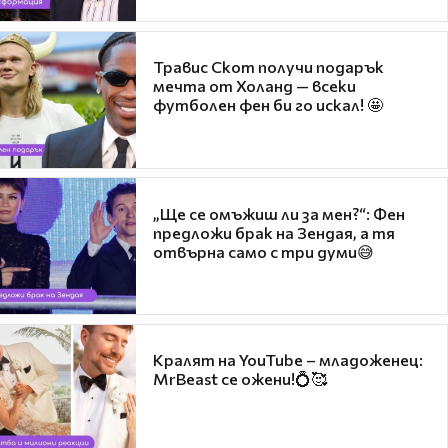
Травис Скот получи подарък
мечта от Холанд — всеки
футболен фен би го искал! 🤩
„Ще се омъжиш ли за мен?“: Фен
предложи брак на Зендая, а тя
отвърна само с три думи😅
Кралят на YouTube – младоженец:
MrBeast се ожени!💍🥰