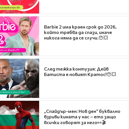
Barbie 2 има краен срок до 2026,
който трябва да спази, иначе
никога няма да се случи.😯💥
След тежка контузия: Дейв
Батиста е новият Кратос!😯💥
„Спайдър-мен: Нов ден“ буквално
взриви кината у нас – ето защо
всички говорят за него👀🎬