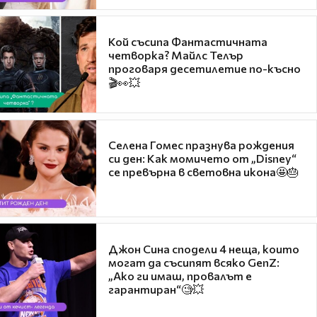
Кой съсипа Фантастичната
четворка? Майлс Телър
проговаря десетилетие по-късно
🎬👀💥
Селена Гомес празнува рождения
си ден: Как момичето от „Disney“
се превърна в световна икона🤩🎂
Джон Сина сподели 4 неща, които
могат да съсипят всяко GenZ:
„Ако ги имаш, провалът е
гарантиран“🧐💥