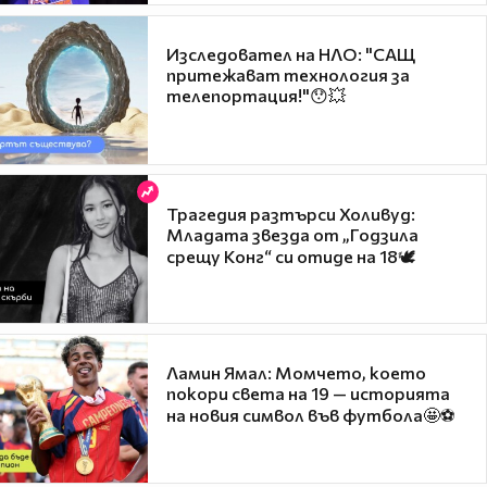
Изследовател на НЛО: "САЩ
притежават технология за
телепортация!"😯💥
Трагедия разтърси Холивуд:
Младата звезда от „Годзила
срещу Конг“ си отиде на 18🕊️
Ламин Ямал: Момчето, което
покори света на 19 — историята
на новия символ във футбола🤩⚽