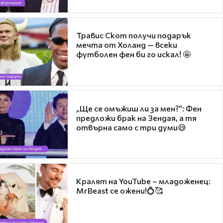
Травис Скот получи подарък
мечта от Холанд — всеки
футболен фен би го искал! 🤩
„Ще се омъжиш ли за мен?“: Фен
предложи брак на Зендая, а тя
отвърна само с три думи😅
Кралят на YouTube – младоженец:
MrBeast се ожени!💍🥰