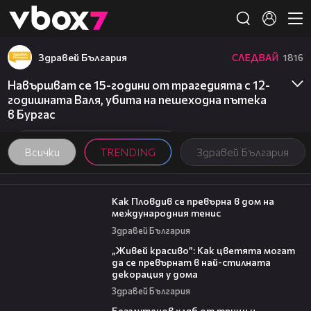
Member of
👾
Здравей България
СЛЕДВАЙ
1816
Навършват се 15-години от трагедията с 12-
годишната Валя, убита на пешеходна пътека
в Бургас
Всички
TRENDING
Здравей България
03:09
Как Пловдив се превърна в дом на
международния тенис
Здравей България
04:11
„Живей красиво”: Как цветята могат
да се превърнат в най-стилната
декорация у дома
Здравей България
15:35
Безглутенов хляб от трици и