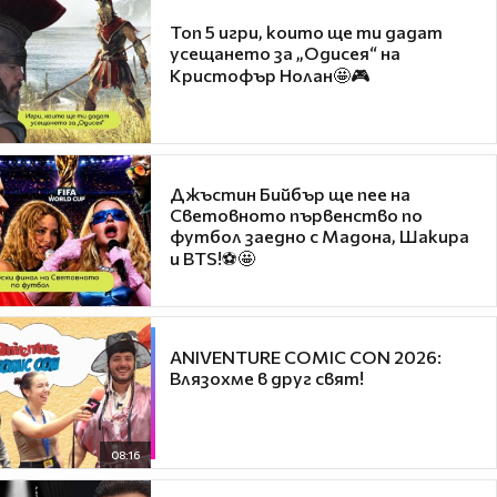
Топ 5 игри, които ще ти дадат
усещането за „Одисея“ на
Кристофър Нолан🤩🎮
Джъстин Бийбър ще пее на
Световното първенство по
футбол заедно с Мадона, Шакира
и BTS!⚽🤩
ANIVENTURE COMIC CON 2026:
Влязохме в друг свят!
08:16