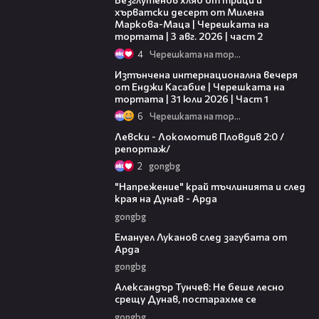
хърватски десерт от Милена
Маркова-Маца | Черешката на
тортата | 3 авг. 2026 | част 2
4
Черешката на тортата
18:07
Изтънчена интернационална вечеря
от Енджи Касабие | Черешката на
тортата | 31 юли 2026 | Част 1
6
Черешката на тортата
06:10
Левски - Локомотив Пловдив 2:0 /
репортаж/
2
gongbg
00:37
"Напрежение" край тъчлинията и след
края на Дунав - Арда
gongbg
03:53
Емануел Луканов след загубата от
Арда
gongbg
02:50
Александър Тунчев: Не беше лесно
срещу Дунав, постарахме се
gongbg