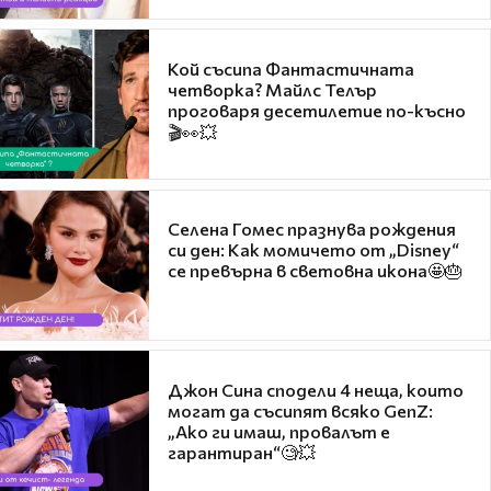
Кой съсипа Фантастичната
четворка? Майлс Телър
проговаря десетилетие по-късно
🎬👀💥
Селена Гомес празнува рождения
си ден: Как момичето от „Disney“
се превърна в световна икона🤩🎂
Джон Сина сподели 4 неща, които
могат да съсипят всяко GenZ:
„Ако ги имаш, провалът е
гарантиран“🧐💥