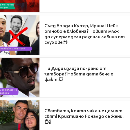
След Брадли Купър, Ирина Шейк
отново е влюбена? Новият мъж
до супермодела разпали лавина от
слухове🧐
Пи Диди излиза по-рано от
затвора? Новата дата вече е
факт!💥
Сватбата, която чакаше целият
свят! Кристиано Роналдо се жени!
💍🍾