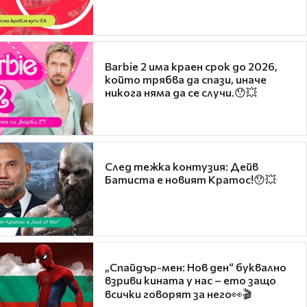
Barbie 2 има краен срок до 2026,
който трябва да спази, иначе
никога няма да се случи.😯💥
След тежка контузия: Дейв
Батиста е новият Кратос!😯💥
„Спайдър-мен: Нов ден“ буквално
взриви кината у нас – ето защо
всички говорят за него👀🎬