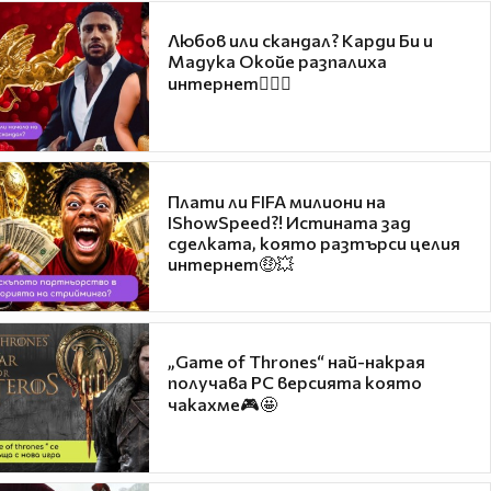
Любов или скандал? Карди Би и
Мадука Окойе разпалиха
интернет❤️‍🔥🔥
Плати ли FIFA милиони на
IShowSpeed?! Истината зад
сделката, която разтърси целия
интернет🤑💥
„Game of Thrones“ най-накрая
получава PC версията която
чакахме🎮🤩