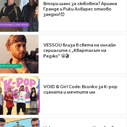
Втори шанс за любовта? Ариана
Гранде и Рики Алварес отново
заедно!😍
VESSOU влиза в света на онлайн
сериалите с „Кварталът на
Реджо“ 🤩🎬
VOID & Girl Code: Всичко за K-pop
сцената и мечтите им
07:50