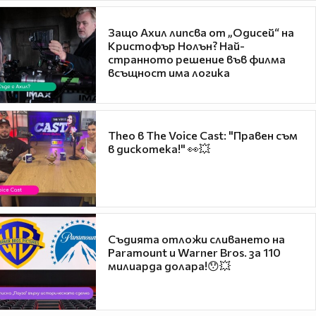
Защо Ахил липсва от „Одисей“ на
Кристофър Нолън? Най-
странното решение във филма
всъщност има логика
Theo в The Voice Cast: "Правен съм
в дискотека!" 👀💥
Съдията отложи сливането на
Paramount и Warner Bros. за 110
милиарда долара!😯💥