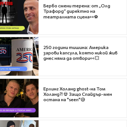
Бербо смени терена: от „Олд
Трафорд“ директно на
театралната сцена👀⚽
250 години тишина: Америка
зарови капсула, която никой жив
днес няма да отвори👀💥
Ерлинг Холанд ghost-на Том
Холанд?! 💀 Защо Спайдър-мен
остана на "seen"😅