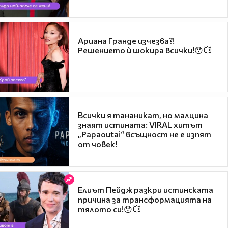
Ариана Гранде изчезва?!
Решението ѝ шокира всички!😯💥
Всички я тананикат, но малцина
знаят истината: VIRAL хитът
„Papaoutai“ всъщност не е изпят
от човек!
Елиът Пейдж разкри истинската
причина за трансформацията на
тялото си!😯💥