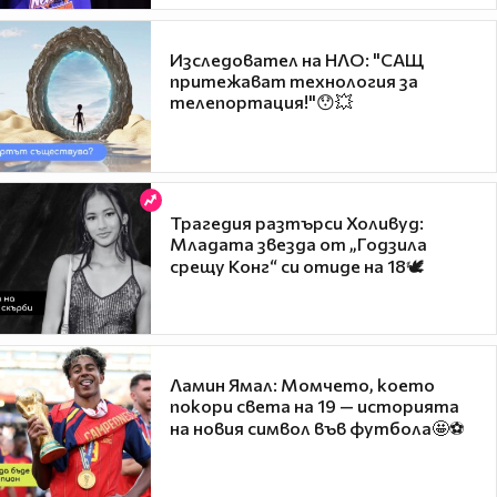
Изследовател на НЛО: "САЩ
притежават технология за
телепортация!"😯💥
Трагедия разтърси Холивуд:
Младата звезда от „Годзила
срещу Конг“ си отиде на 18🕊️
Ламин Ямал: Момчето, което
покори света на 19 — историята
на новия символ във футбола🤩⚽