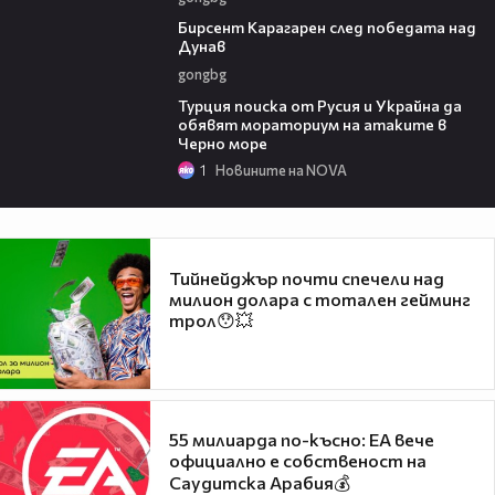
02:39
Бирсент Карагарен след победата над
Дунав
gongbg
03:02
Турция поиска от Русия и Украйна да
обявят мораториум на атаките в
Черно море
1
Новините на NOVA
Тийнейджър почти спечели над
милион долара с тотален гейминг
трол😯💥
55 милиарда по-късно: EA вече
официално е собственост на
Саудитска Арабия💰