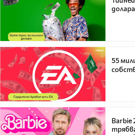
Тийней
долара
55 мил
собств
Barbie
трябва