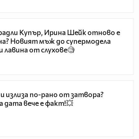
радли Купър, Ирина Шейк отново е
а? Новият мъж до супермодела
и лавина от слухове🧐
и излиза по-рано от затвора?
 дата вече е факт!💥