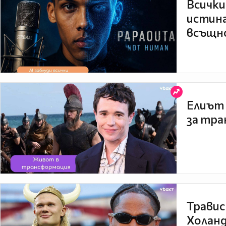
Всички
истина
всъщно
Елиът 
за тра
Травис
Холанд