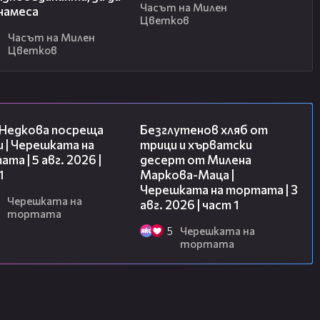
Часът на Милен
намеса
Цветков
6
Часът на Милен
Цветков
19:25
16:02
 Недкова посреща
Безглутенов хляб от
 | Черешката на
трици и хърватски
та | 5 авг. 2026 |
десерт от Милена
1
Маркова-Маца |
Черешката на тортата | 3
Черешката на
авг. 2026 | част 1
тортата
5
Черешката на
тортата