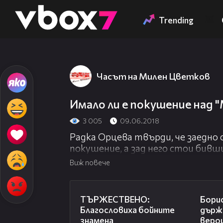
Member of
👾
Trending
Часът на Милен Цветков
Имало ли е покушение над "
3 005
09.06.2018
Радка Орцева твърди, че заедно 
покушение, а зад него стои бив
Виж повече
22:15
ТЪРЖЕСТВЕНО:
Борис
Благословиха бойните
държ
знамена
верои