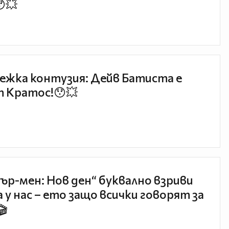
😯💥
ежка контузия: Дейв Батиста е
 Кратос!😯💥
ър-мен: Нов ден“ буквално взриви
 у нас – ето защо всички говорят за
🎬