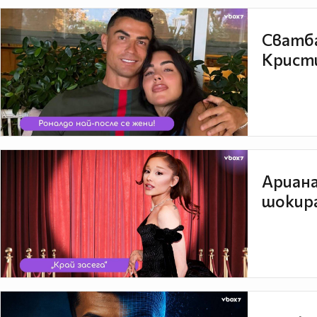
Сватба
Кристи
Ариана
шокира