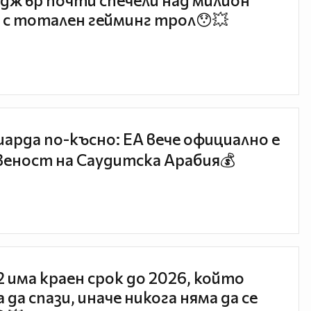
джър почти спечели над милион
 с тотален гейминг трол😯💥
иарда по-късно: EA вече официално е
еност на Саудитска Арабия💰
 2 има краен срок до 2026, който
 да спази, иначе никога няма да се