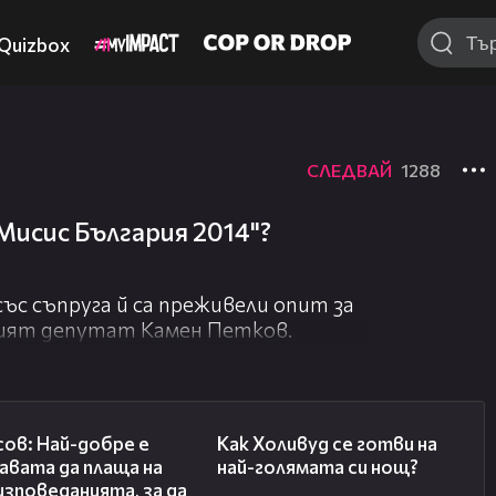
Quizbox
СЛЕДВАЙ
1288
Мисис България 2014"?
със съпруга й са преживели опит за
шият депутат Камен Петков.
01:49
04:52
ов: Най-добре e
Как Холивуд се готви на
авата да плаща на
най-голямата си нощ?
зповеданията, за да