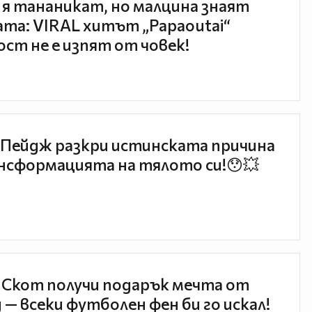
 я тананикат, но малцина знаят
та: VIRAL хитът „Papaoutai“
ст не е изпят от човек!
Пейдж разкри истинската причина
нсформацията на тялото си!😯💥
 Скот получи подарък мечта от
 — всеки футболен фен би го искал!