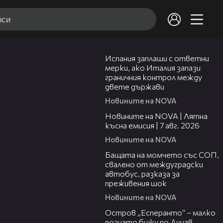
00:51
Испания заплаши с ответни
мерки, ако Италия запази
граничния контрол между
двете държави
Новините на NOVA
21:18
Новините на NOVA | Лятна
късна емисия | 7 авг. 2026
Новините на NOVA
00:30
Бащата на момчето със СОП,
свалено от междуградски
автобус, разказа за
преживения шок
Новините на NOVA
00:04
Остров „Есперанто“ – малко
познато бижу по Дунав