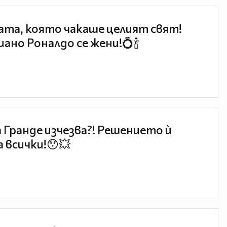
та, която чакаше целият свят!
ано Роналдо се жени!💍🍾
 Гранде изчезва?! Решението ѝ
 всички!😯💥