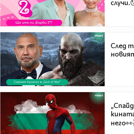
случи.
След т
новият
„Спайд
кината
него👀