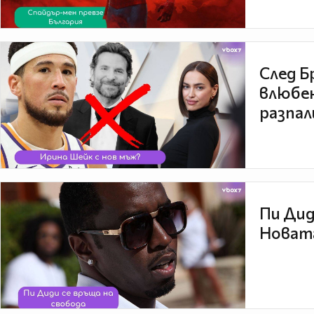
След Б
влюбен
разпал
Пи Дид
Новата