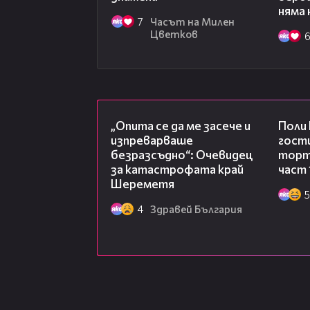
няма 
7
Часът на Милен
Цветков
06:38
„Опита се да ме засече и
Поли
изпреварваше
гости
безразсъдно“: Очевидец
торта
за катастрофата край
част 
Шереметя
5
4
Здравей България