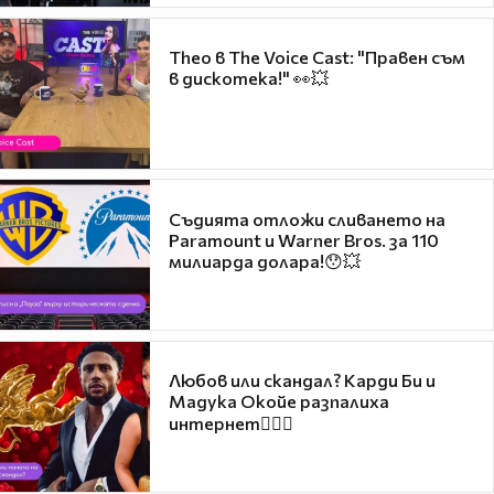
Theo в The Voice Cast: "Правен съм
в дискотека!" 👀💥
Съдията отложи сливането на
Paramount и Warner Bros. за 110
милиарда долара!😯💥
Любов или скандал? Карди Би и
Мадука Окойе разпалиха
интернет❤️‍🔥🔥