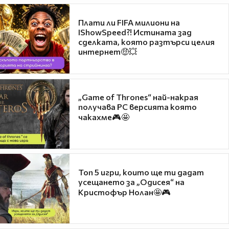
Плати ли FIFA милиони на
IShowSpeed?! Истината зад
сделката, която разтърси целия
интернет🤑💥
„Game of Thrones“ най-накрая
получава PC версията която
чакахме🎮🤩
Топ 5 игри, които ще ти дадат
усещането за „Одисея“ на
Кристофър Нолан🤩🎮