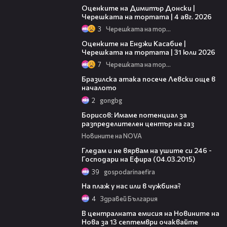
Оценките на Димитър Донски |
Черешката на тортата | 4 авг. 2026
3
Черешката на тортата
09:25
Оценките на Енджи Касабие |
Черешката на тортата | 31 юли 2026
7
Черешката на тортата
01:03
Бразилска атака посече Левски още в
началото
2
gongbg
00:32
Борисов: Имаме потенциал за
разпределителен център на газ
Новините на NOVA
07:33
Гледам и не вярвам на ушите си 246 -
Господари на Ефира (04.03.2015)
39
gospodarinaefira
08:39
На плаж у нас или в чужбина?
4
Здравей България
00:27
В централната емисия на Новините на
Нова за 13 септември очаквайте