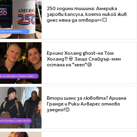
250 години тишина: Америка
зарови капсула, която никой жив
днес няма да отвори👀💥
Ерлинг Холанд ghost-на Том
Холанд?! 💀 Защо Спайдър-мен
остана на "seen"😅
Втори шанс за любовта? Ариана
Гранде и Рики Алварес отново
заедно!😍