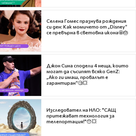
Селена Гомес празнува рождения
си ден: Как момичето от „Disney“
се превърна в световна икона🤩🎂
Джон Сина сподели 4 неща, които
могат да съсипят всяко GenZ:
„Ако ги имаш, провалът е
гарантиран“🧐💥
Изследовател на НЛО: "САЩ
притежават технология за
телепортация!"😯💥