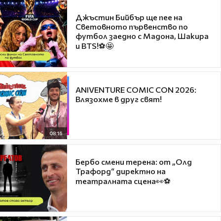
Джъстин Бийбър ще пее на
Световното първенство по
футбол заедно с Мадона, Шакира
и BTS!⚽🤩
ANIVENTURE COMIC CON 2026:
Влязохме в друг свят!
08:16
Бербо смени терена: от „Олд
Трафорд“ директно на
театралната сцена👀⚽