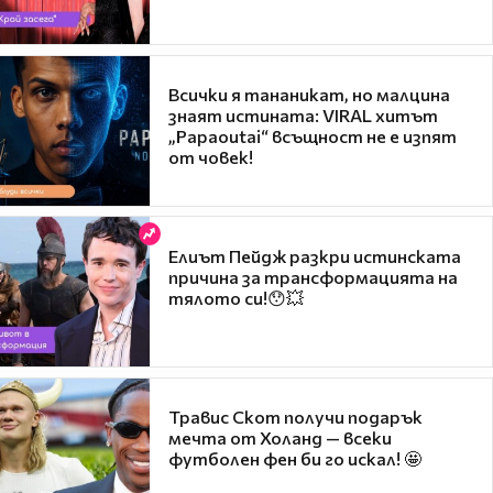
Всички я тананикат, но малцина
знаят истината: VIRAL хитът
„Papaoutai“ всъщност не е изпят
от човек!
Елиът Пейдж разкри истинската
причина за трансформацията на
тялото си!😯💥
Травис Скот получи подарък
мечта от Холанд — всеки
футболен фен би го искал! 🤩