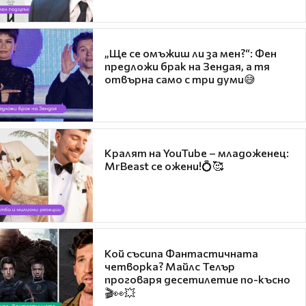
„Ще се омъжиш ли за мен?“: Фен
предложи брак на Зендая, а тя
отвърна само с три думи😅
Кралят на YouTube – младоженец:
MrBeast се ожени!💍🥰
Кой съсипа Фантастичната
четворка? Майлс Телър
проговаря десетилетие по-късно
🎬👀💥