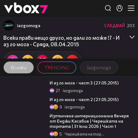
Member of
👾
iazgomoga
СЛЕДВАЙ
203
Всеки прави нещо друго, но дали го може !? - И
аз го мога - Сряда, 08.04.2015
Всички
TRENDING
iazgomoga
48:37
И аз го мога - част 3 (27.05.2015)
27
iazgomoga
46:32
И аз го мога - част 2 (27.05.2015)
9
iazgomoga
18:07
Изтънчена интернационална вечеря
от Енджи Касабие | Черешката на
тортата | 31 юли 2026 | Част 1
5
Черешката на тортата
16:45