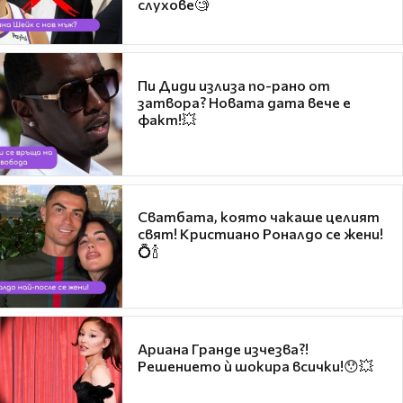
слухове🧐
Пи Диди излиза по-рано от
затвора? Новата дата вече е
факт!💥
Сватбата, която чакаше целият
свят! Кристиано Роналдо се жени!
💍🍾
Ариана Гранде изчезва?!
Решението ѝ шокира всички!😯💥