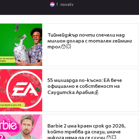
1
novatv
Тийнейджър почти спечели над
милион долара с тотален гейминг
трол😯💥
55 милиарда по-късно: EA вече
официално е собственост на
Саудитска Арабия💰
Barbie 2 има краен срок до 2026,
който трябва да спази, иначе
никога няма да се случи.😯💥