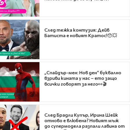
След тежка контузия: Дейв
Батиста е новият Кратос!😯💥
„Спайдър-мен: Нов ден“ буквално
взриви кината у нас – ето защо
всички говорят за него👀🎬
След Брадли Купър, Ирина Шейк
отново е влюбена? Новият мъж
до супермодела разпали лавина от