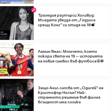
Трагедия разтърси Холивуд:
Младата звезда от „Годзила
срещу Конг“ си отиде на 18🕊️
Ламин Ямал: Момчето, което
покори света на 19 — историята
на новия символ във футбола🤩⚽
Защо Ахил липсва от „Одисей“ на
Кристофър Нолън? Най-
странното решение във филма
всъщност има логика