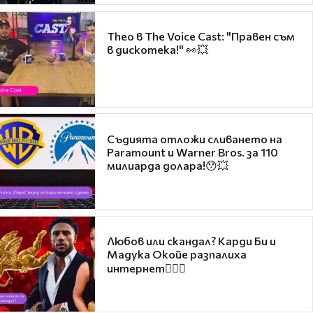
Theo в The Voice Cast: "Правен съм
в дискотека!" 👀💥
Съдията отложи сливането на
Paramount и Warner Bros. за 110
милиарда долара!😯💥
Любов или скандал? Карди Би и
Мадука Окойе разпалиха
интернет❤️‍🔥🔥