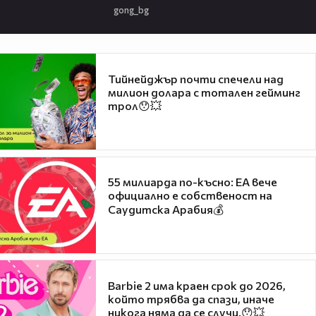
gong_bg
Тийнейджър почти спечели над
милион долара с тотален гейминг
трол😯💥
55 милиарда по-късно: EA вече
официално е собственост на
Саудитска Арабия💰
Barbie 2 има краен срок до 2026,
който трябва да спази, иначе
никога няма да се случи.😯💥