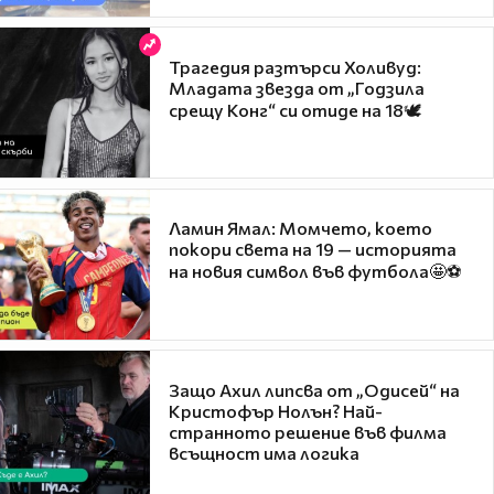
Трагедия разтърси Холивуд:
Младата звезда от „Годзила
срещу Конг“ си отиде на 18🕊️
Ламин Ямал: Момчето, което
покори света на 19 — историята
на новия символ във футбола🤩⚽
Защо Ахил липсва от „Одисей“ на
Кристофър Нолън? Най-
странното решение във филма
всъщност има логика