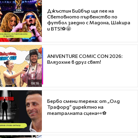
Джъстин Бийбър ще пее на
Световното първенство по
футбол заедно с Мадона, Шакира
и BTS!⚽🤩
ANIVENTURE COMIC CON 2026:
Влязохме в друг свят!
08:16
Бербо смени терена: от „Олд
Трафорд“ директно на
театралната сцена👀⚽