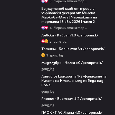
5
Черешката на тортата
15:35
Безглутенов хляб от трици и
хърватски десерт от Милена
Маркова-Маца | Черешката на
тортата | 3 авг. 2026 | част 2
4
Черешката на тортата
05:57
Левски - Кайрат 1:0 /репортаж/
3
gong_bg
04:40
Тотнъм - Борнемут 3:1 /репортаж/
1
gong_bg
06:53
Мидълзбро - Челси 1:0 /репортаж/
gong_bg
00:45
Лацио се класира за 1/2-финалите за
Купата на Италия след победа над
Рома
gong_bg
07:26
Япония - Виетнам 4:2 /репортаж/
gong_bg
05:24
ПАОК - ПАС Янина 4:0 /репортаж/