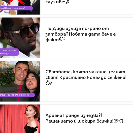
слухове🧐
Пи Диди излиза по-рано от
затвора? Новата дата вече е
факт!💥
Сватбата, която чакаше целият
свят! Кристиано Роналдо се жени!
💍🍾
Ариана Гранде изчезва?!
Решението ѝ шокира всички!😯💥