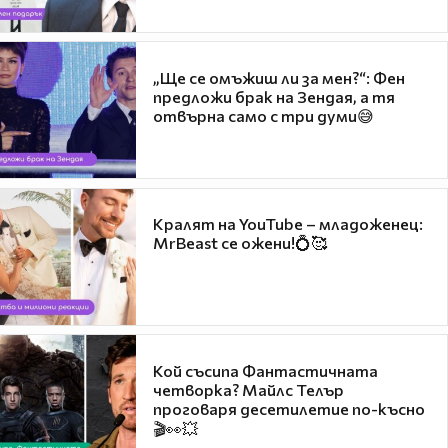
„Ще се омъжиш ли за мен?“: Фен
предложи брак на Зендая, а тя
отвърна само с три думи😅
Кралят на YouTube – младоженец:
MrBeast се ожени!💍🥰
Кой съсипа Фантастичната
четворка? Майлс Телър
проговаря десетилетие по-късно
🎬👀💥