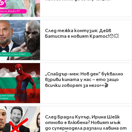
След тежка контузия: Дейв
Батиста е новият Кратос!😯💥
„Спайдър-мен: Нов ден“ буквално
взриви кината у нас – ето защо
всички говорят за него👀🎬
След Брадли Купър, Ирина Шейк
отново е влюбена? Новият мъж
до супермодела разпали лавина от