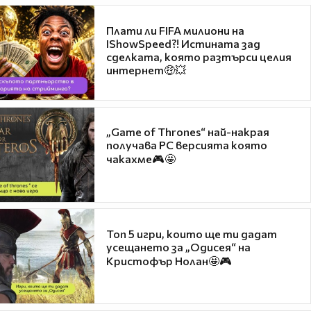
Плати ли FIFA милиони на
IShowSpeed?! Истината зад
сделката, която разтърси целия
интернет🤑💥
„Game of Thrones“ най-накрая
получава PC версията която
чакахме🎮🤩
Топ 5 игри, които ще ти дадат
усещането за „Одисея“ на
Кристофър Нолан🤩🎮