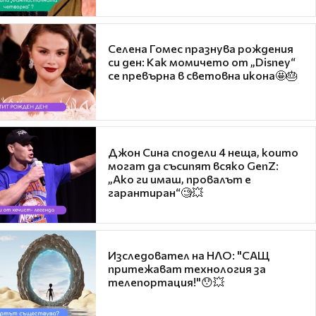
Селена Гомес празнува рождения
си ден: Как момичето от „Disney“
се превърна в световна икона🤩🎂
Джон Сина сподели 4 неща, които
могат да съсипят всяко GenZ:
„Ако ги имаш, провалът е
гарантиран“🧐💥
Изследовател на НЛО: "САЩ
притежават технология за
телепортация!"😯💥