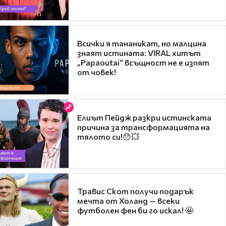
Всички я тананикат, но малцина
знаят истината: VIRAL хитът
„Papaoutai“ всъщност не е изпят
от човек!
Елиът Пейдж разкри истинската
причина за трансформацията на
тялото си!😯💥
Травис Скот получи подарък
мечта от Холанд — всеки
футболен фен би го искал! 🤩