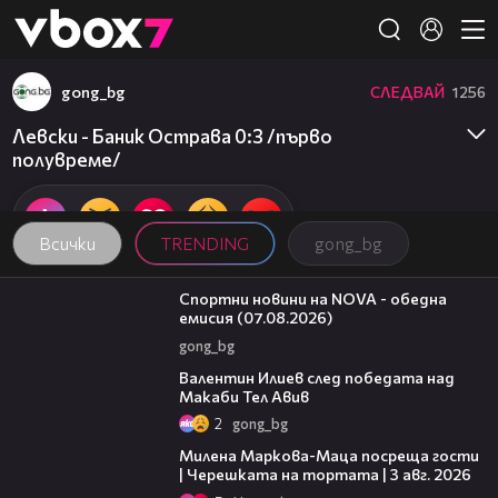
Member of
👾
gong_bg
СЛЕДВАЙ
1256
Левски - Баник Острава 0:3 /първо
полувреме/
Всички
TRENDING
gong_bg
04:03
Спортни новини на NOVA - обедна
емисия (07.08.2026)
gong_bg
06:38
Валентин Илиев след победата над
Макаби Тел Авив
2
gong_bg
20:17
Милена Маркова-Маца посреща гости
| Черешката на тортата | 3 авг. 2026