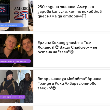
250 години тишина: Америка
зарови капсула, която никой жив
днес няма да отвори👀💥
Ерлинг Холанд ghost-на Том
Холанд?! 💀 Защо Спайдър-мен
остана на "seen"😅
Втори шанс за любовта? Ариана
Гранде и Рики Алварес отново
заедно!😍