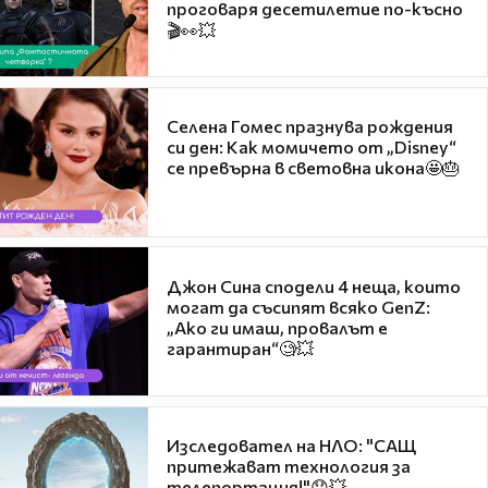
проговаря десетилетие по-късно
🎬👀💥
Селена Гомес празнува рождения
си ден: Как момичето от „Disney“
се превърна в световна икона🤩🎂
Джон Сина сподели 4 неща, които
могат да съсипят всяко GenZ:
„Ако ги имаш, провалът е
гарантиран“🧐💥
Изследовател на НЛО: "САЩ
притежават технология за
телепортация!"😯💥