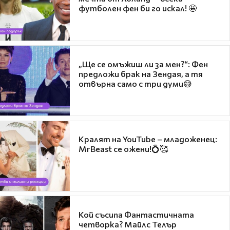
футболен фен би го искал! 🤩
„Ще се омъжиш ли за мен?“: Фен
предложи брак на Зендая, а тя
отвърна само с три думи😅
Кралят на YouTube – младоженец:
MrBeast се ожени!💍🥰
Кой съсипа Фантастичната
четворка? Майлс Телър