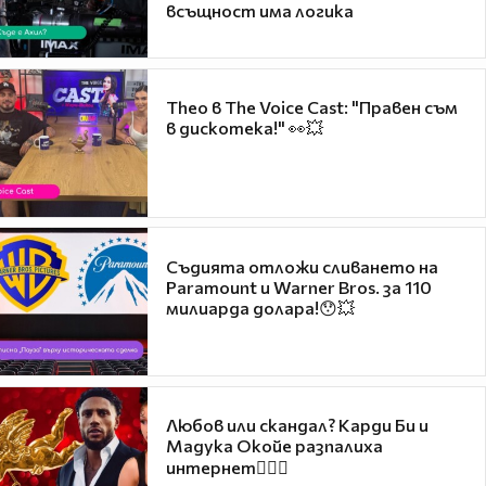
всъщност има логика
Theo в The Voice Cast: "Правен съм
в дискотека!" 👀💥
Съдията отложи сливането на
Paramount и Warner Bros. за 110
милиарда долара!😯💥
Любов или скандал? Карди Би и
Мадука Окойе разпалиха
интернет❤️‍🔥🔥