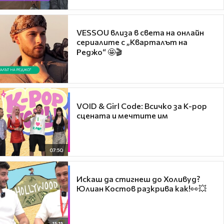
VESSOU влиза в света на онлайн
сериалите с „Кварталът на
Реджо“ 🤩🎬
VOID & Girl Code: Всичко за K-pop
сцената и мечтите им
07:50
Искаш да стигнеш до Холивуд?
Юлиан Костов разкрива как!👀💥
15:15