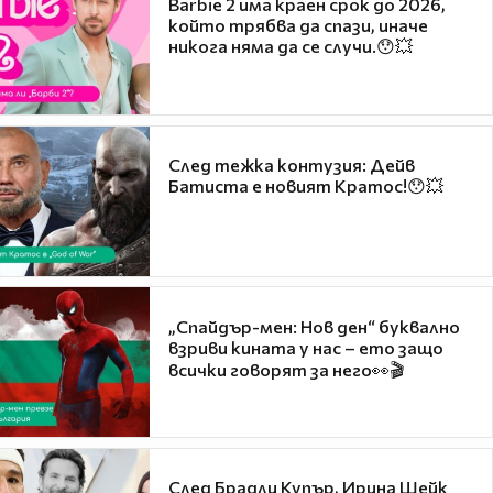
Barbie 2 има краен срок до 2026,
който трябва да спази, иначе
никога няма да се случи.😯💥
След тежка контузия: Дейв
Батиста е новият Кратос!😯💥
„Спайдър-мен: Нов ден“ буквално
взриви кината у нас – ето защо
всички говорят за него👀🎬
След Брадли Купър, Ирина Шейк