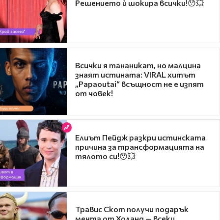
Решението ѝ шокира всички!😯💥
Всички я тананикат, но малцина
знаят истината: VIRAL хитът
„Papaoutai“ всъщност не е изпят
от човек!
Елиът Пейдж разкри истинската
причина за трансформацията на
тялото си!😯💥
Травис Скот получи подарък
мечта от Холанд — всеки