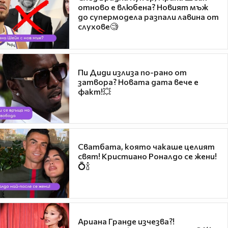
отново е влюбена? Новият мъж
до супермодела разпали лавина от
слухове🧐
Пи Диди излиза по-рано от
затвора? Новата дата вече е
факт!💥
Сватбата, която чакаше целият
свят! Кристиано Роналдо се жени!
💍🍾
Ариана Гранде изчезва?!