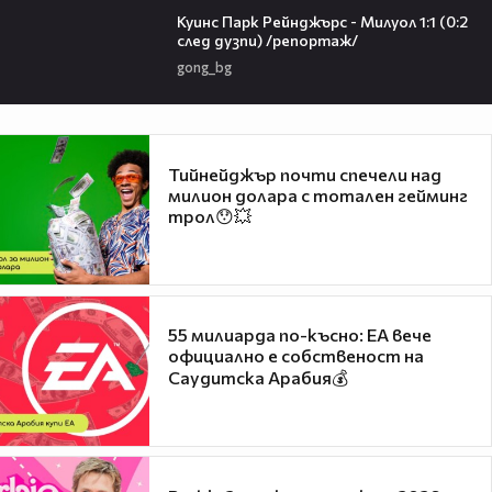
Куинс Парк Рейнджърс - Милуол 1:1 (0:2
след дузпи) /репортаж/
gong_bg
Тийнейджър почти спечели над
милион долара с тотален гейминг
трол😯💥
55 милиарда по-късно: EA вече
официално е собственост на
Саудитска Арабия💰