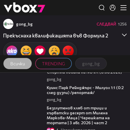
Member of
👾
gong_bg
СЛЕДВАЙ
1256
Прекъснаха квалификацията във Формула 2
Всички
TRENDING
gong_bg
04:09
Спортни новини на NOVA (8.08.2026)
gong_bg
08:50
Куинс Парк Рейнджърс - Милуол 1:1 (0:2
след дузпи) /репортаж/
gong_bg
15:35
Безглутенов хляб от трици и
хърватски десерт от Милена
Маркова-Маца | Черешката на
тортата | 3 авг. 2026 | част 2
4
Черешката на тортата