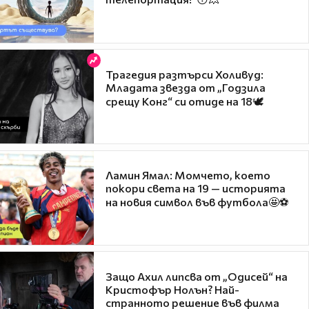
Трагедия разтърси Холивуд:
Младата звезда от „Годзила
срещу Конг“ си отиде на 18🕊️
Ламин Ямал: Момчето, което
покори света на 19 — историята
на новия символ във футбола🤩⚽
Защо Ахил липсва от „Одисей“ на
Кристофър Нолън? Най-
странното решение във филма