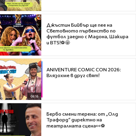
Джъстин Бийбър ще пее на
Световното първенство по
футбол заедно с Мадона, Шакира
и BTS!⚽🤩
ANIVENTURE COMIC CON 2026:
Влязохме в друг свят!
08:16
Бербо смени терена: от „Олд
Трафорд“ директно на
театралната сцена👀⚽