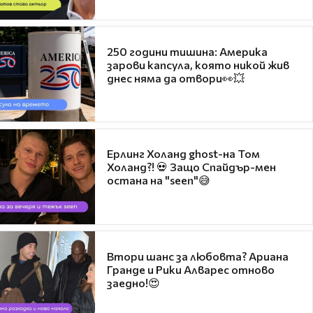
250 години тишина: Америка
зарови капсула, която никой жив
днес няма да отвори👀💥
Ерлинг Холанд ghost-на Том
Холанд?! 💀 Защо Спайдър-мен
остана на "seen"😅
Втори шанс за любовта? Ариана
Гранде и Рики Алварес отново
заедно!😍