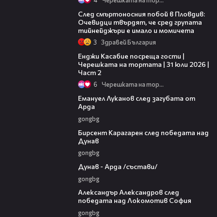
09:32
След смъртоносния побой в Пловдив:
Очевидци твърдят, че сред групата
тийнейджъри е имало и момичета
3
Здравей България
16:45
Енджи Касабие посреща гости |
Черешката на тортата | 31 юли 2026 |
Част 2
6
Черешката на тортата
03:53
Емануел Луканов след загубата от
Арда
gongbg
02:39
Бирсент Карагарен след победата над
Дунав
gongbg
00:51
Дунав - Арда /състави/
gongbg
01:49
Александър Александров след
победата над Локомотив София
gongbg
08:50