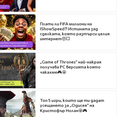
Плати ли FIFA милиони на
IShowSpeed?! Истината зад
сделката, която разтърси целия
интернет🤑💥
„Game of Thrones“ най-накрая
получава PC версията която
чакахме🎮🤩
Топ 5 игри, които ще ти дадат
усещането за „Одисея“ на
Кристофър Нолан🤩🎮