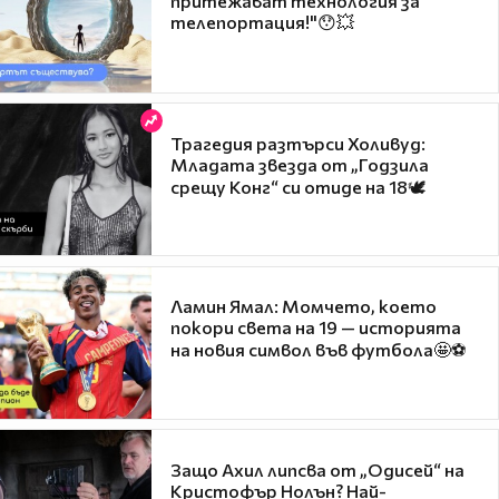
притежават технология за
телепортация!"😯💥
Трагедия разтърси Холивуд:
Младата звезда от „Годзила
срещу Конг“ си отиде на 18🕊️
Ламин Ямал: Момчето, което
покори света на 19 — историята
на новия символ във футбола🤩⚽
Защо Ахил липсва от „Одисей“ на
Кристофър Нолън? Най-