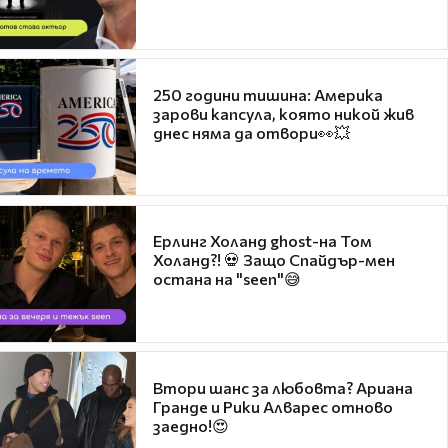
250 години тишина: Америка
зарови капсула, която никой жив
днес няма да отвори👀💥
Ерлинг Холанд ghost-на Том
Холанд?! 💀 Защо Спайдър-мен
остана на "seen"😅
Втори шанс за любовта? Ариана
Гранде и Рики Алварес отново
заедно!😍