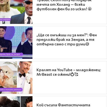
мечта от Холанд — всеки
футболен фен би го искал! 🤩
„Ще се омъжиш ли за мен?“: Фен
предложи брак на Зендая, а тя
отвърна само с три думи😅
Кралят на YouTube – младоженец:
MrBeast се ожени!💍🥰
Кой съсипа Фантастичната