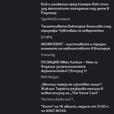
Бой и унижение пред камера: Кой стои
зад жестокото нападение над дете в
Радомир
Здравей България
00:39
Талантливата Виктория Ангелова след
триумфа: Чувствам се невероятно
gongbg
37:07
MOMFIDENT - щастливите и трудни
моменти на майчинството в България
framarbg
39:29
ПОЗИЦИЯ: Иван Ласкин – Има ли
бъдеще за регионалната
журналистика? | Епизод 11
ВИА Медия
01:13:23
„Месеци наред не изпитвах нищо“:
Жаклин Таракчи разкрива емоции в
новия епизод на „The Voice Cast“
The Voice Radio and TV Bulgaria
00:30
"Хитч" на 16 август, неделя от 21:00 ч.
по KINO NOVA