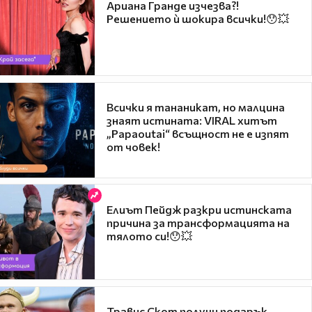
Ариана Гранде изчезва?!
Решението ѝ шокира всички!😯💥
Всички я тананикат, но малцина
знаят истината: VIRAL хитът
„Papaoutai“ всъщност не е изпят
от човек!
Елиът Пейдж разкри истинската
причина за трансформацията на
тялото си!😯💥
Травис Скот получи подарък