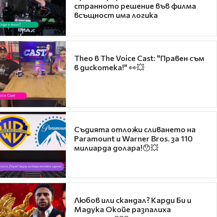
странното решение във филма
всъщност има логика
Theo в The Voice Cast: "Правен съм
в дискотека!" 👀💥
Съдията отложи сливането на
Paramount и Warner Bros. за 110
милиарда долара!😯💥
Любов или скандал? Карди Би и
Мадука Окойе разпалиха