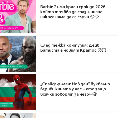
Barbie 2 има краен срок до 2026,
който трябва да спази, иначе
никога няма да се случи.😯💥
След тежка контузия: Дейв
Батиста е новият Кратос!😯💥
„Спайдър-мен: Нов ден“ буквално
взриви кината у нас – ето защо
всички говорят за него👀🎬