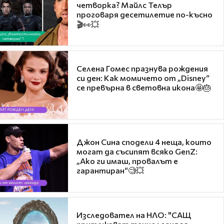
четворка? Майлс Телър
проговаря десетилетие по-късно
🎬👀💥
Селена Гомес празнува рождения
си ден: Как момичето от „Disney“
се превърна в световна икона🤩🎂
Джон Сина сподели 4 неща, които
могат да съсипят всяко GenZ:
„Ако ги имаш, провалът е
гарантиран“🧐💥
Изследовател на НЛО: "САЩ