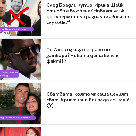
След Брадли Купър, Ирина Шейк
отново е влюбена? Новият мъж
до супермодела разпали лавина от
слухове🧐
Пи Диди излиза по-рано от
затвора? Новата дата вече е
факт!💥
Сватбата, която чакаше целият
свят! Кристиано Роналдо се жени!
💍🍾