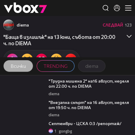
Member of
👾
diema
СЛЕДВАЙ
123
"Баща в излишък" на 13 юни, събота от 20:00
ч. по DIEMA
Всички
TRENDING
diema
00:31
"Трудна мишена 2" на16 август, неделя
от 22.00 ч. по DIEMA
diema
00:33
"Внезапна смърт" на 16 август, неделя
от 19:50 ч. по DIEMA
diema
06:08
Септември - ЦСКА 0:3 /репортаж/
1
gongbg
06:12