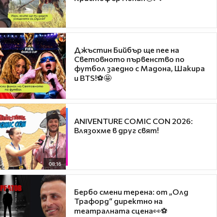
Джъстин Бийбър ще пее на
Световното първенство по
футбол заедно с Мадона, Шакира
и BTS!⚽🤩
ANIVENTURE COMIC CON 2026:
Влязохме в друг свят!
08:16
Бербо смени терена: от „Олд
Трафорд“ директно на
театралната сцена👀⚽