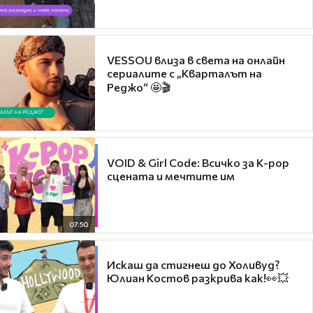
VESSOU влиза в света на онлайн
сериалите с „Кварталът на
Реджо“ 🤩🎬
VOID & Girl Code: Всичко за K-pop
сцената и мечтите им
07:50
Искаш да стигнеш до Холивуд?
Юлиан Костов разкрива как!👀💥