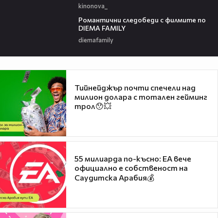
kinonova_
00:31
Романтични следобеди с филмите по
DIEMA FAMILY
diemafamily
Тийнейджър почти спечели над
милион долара с тотален гейминг
трол😯💥
55 милиарда по-късно: EA вече
официално е собственост на
Саудитска Арабия💰