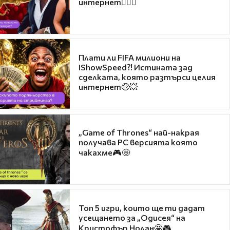
интернет❤️‍🔥🔥
Плати ли FIFA милиони на
IShowSpeed?! Истината зад
сделката, която разтърси целия
интернет🤑💥
„Game of Thrones“ най-накрая
получава PC версията която
чакахме🎮🤩
Топ 5 игри, които ще ти дадат
усещането за „Одисея“ на
Кристофър Нолан🤩🎮