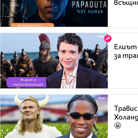
всъщно
Елиът 
за тра
Травис
Холанд
🤩