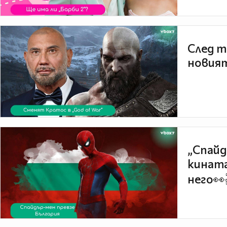
След т
новият
„Спайд
кината
него👀