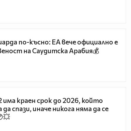
иарда по-късно: EA вече официално е
еност на Саудитска Арабия💰
 2 има краен срок до 2026, който
 да спази, иначе никога няма да се
😯💥