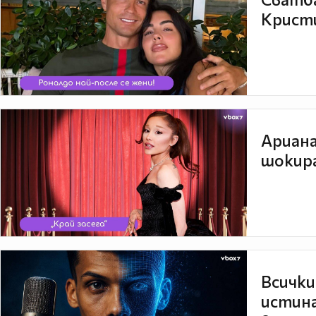
Кристи
Ариана
шокира
Всички
истина