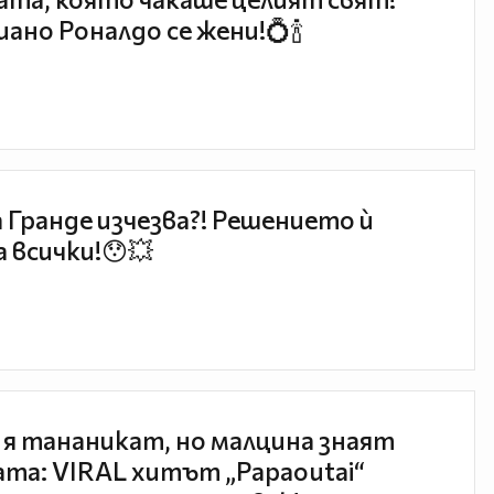
ано Роналдо се жени!💍🍾
 Гранде изчезва?! Решението ѝ
 всички!😯💥
 я тананикат, но малцина знаят
та: VIRAL хитът „Papaoutai“