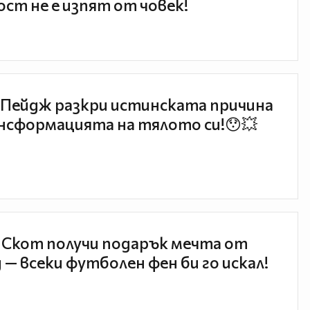
ст не е изпят от човек!
Пейдж разкри истинската причина
нсформацията на тялото си!😯💥
 Скот получи подарък мечта от
 — всеки футболен фен би го искал!