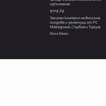
изпълнение
gong_bg
01:53
Засилен контрол на вноса на
плодове и зеленчуци от РС
Македония, Сърбия и Турция
Nova News