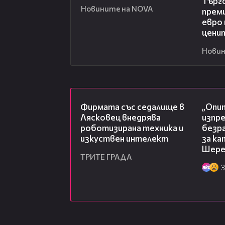
Търг
Новините на NOVA
прем
евро 
цени
Новин
00:06
Фирмата със седалище в
„Опит
Лясковец внедрява
изпр
роботизирана техника и
безр
изкуствен интелект
за к
Шере
ТРИТЕ ГРАДА
3