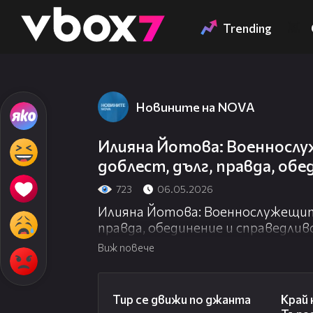
Member of
👾
Trending
Новините на NOVA
Илияна Йотова: Военнослу
доблест, дълг, правда, об
723
06.05.2026
Илияна Йотова: Военнослужещите
правда, обединение и справедли
Виж повече
00:40
Тир се движи по джанта
Край 