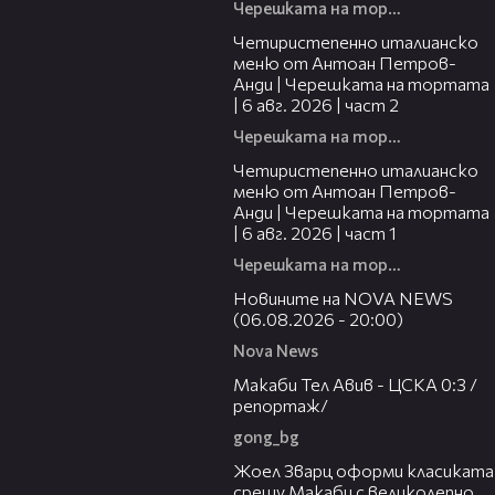
Черешката на тортата
17:25
Четиристепенно италианско
меню от Антоан Петров-
Анди | Черешката на тортата
| 6 авг. 2026 | част 2
Черешката на тортата
15:39
Четиристепенно италианско
меню от Антоан Петров-
Анди | Черешката на тортата
| 6 авг. 2026 | част 1
Черешката на тортата
23:12
Новините на NOVA NEWS
(06.08.2026 - 20:00)
Nova News
09:11
Макаби Тел Авив - ЦСКА 0:3 /
репортаж/
gong_bg
01:29
Жоел Зварц оформи класиката
срещу Макаби с великолепно