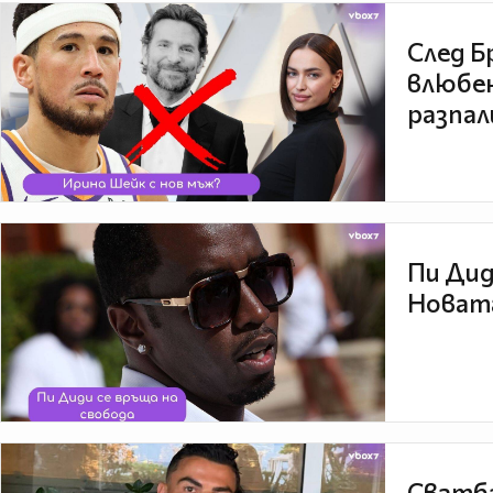
След Б
влюбен
разпал
Пи Дид
Новата
Сватба