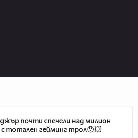
джър почти спечели над милион
 с тотален гейминг трол😯💥