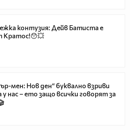
ежка контузия: Дейв Батиста е
 Кратос!😯💥
ър-мен: Нов ден“ буквално взриви
 у нас – ето защо всички говорят за
🎬