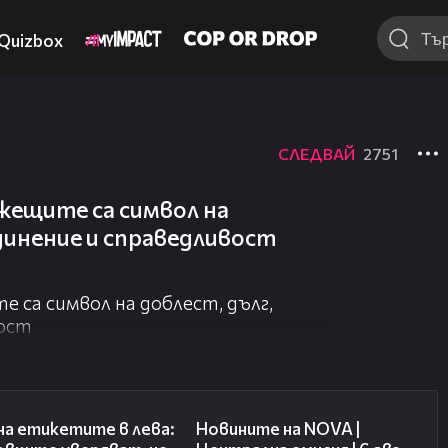
Quizbox
СЛЕДВАЙ
2751
жещите са символ на
единение и справедливост
 са символ на доблест, дълг,
вост
05:49
47:06
на етикетите в лева:
Новините на NOVA |