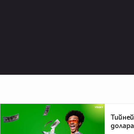
Тийней
долара