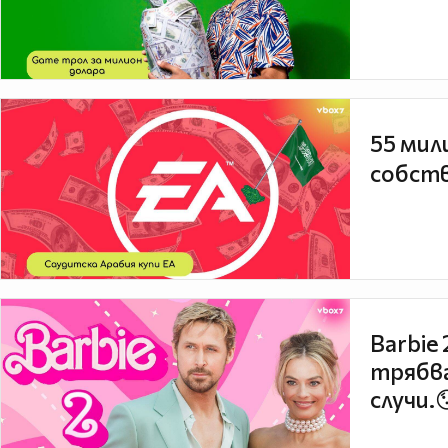
55 мил
собств
Barbie
трябва
случи.