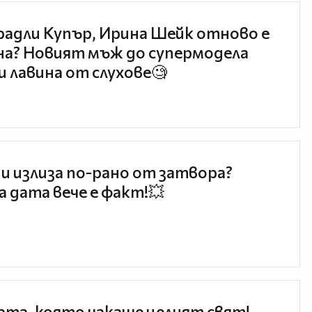
радли Купър, Ирина Шейк отново е
а? Новият мъж до супермодела
и лавина от слухове🧐
и излиза по-рано от затвора?
 дата вече е факт!💥
та, която чакаше целият свят!