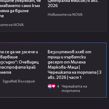
овците уверяват, че
Централна емисия | 6 авг.
инаването само към
2026
няма да вдигне
Новините на NOVA
те
ите на NOVA
06:38
16:02
а се да ме засече и
Безглутенов хляб от
еварваше
трици и хърватски
азсъдно“: Очевидец
десерт от Милена
атастрофата край
Маркова-Маца |
метя
Черешката на тортата | 3
авг. 2026 | част 1
Здравей България
4
Черешката на
тортата