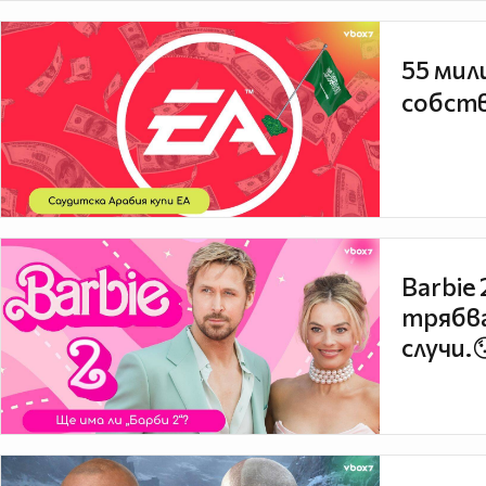
55 мил
собств
Barbie
трябва
случи.