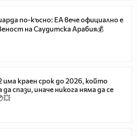
иарда по-късно: EA вече официално е
еност на Саудитска Арабия💰
 2 има краен срок до 2026, който
 да спази, иначе никога няма да се
😯💥