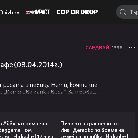
Quizbox
СЛЕДВАЙ
1396
кафе (08.04.2014г.)
трисата и певица Нети, която ще
 „Като две капки вода”. За първи
ирана и отлагана досега операция -
02:58
17:40
 Айви на премиера
Пътят на красотата с
звездата Том
Ина | Детокс по време на
сън | На кафе | 17 юли
семейна почивка | На кафе |