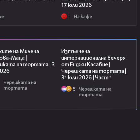
17 юли 2026
фе
1
На кафе
14:06
18:07
ките на Милена
Изтънчена
ова-Маца |
интернационална вечеря
шката на тортата | 3
от Енджи Касабие |
2026
Черешката на тортата |
31 юли 2026 | Част 1
6
Черешката на
тортата
5
Черешката на
тортата