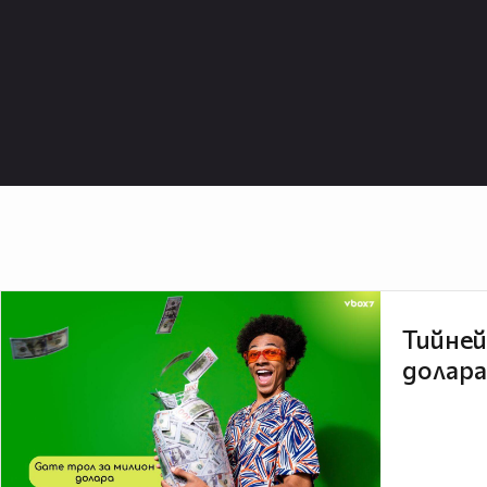
Тийней
долара