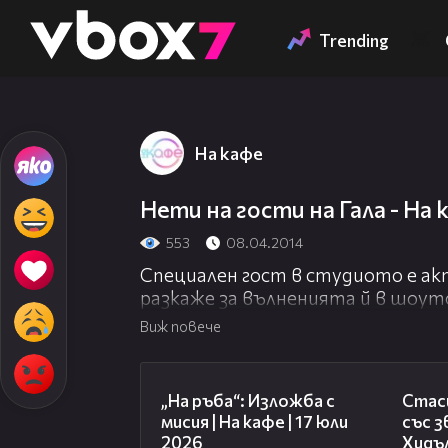
Member of
👾
Trending
На кафе
Нети на гости на Гала - На 
553
08.04.2014
Специален гост в студиото е ак
разкаже за вълненията й в шоуто
път тя ще разкрие за дълго план
Виж повече
На кафе 08.04.2014 г.
09:09
„На ръба“: Изложба с
Стаси
мисия | На кафе | 17 юли
със 
2026
Хидъл