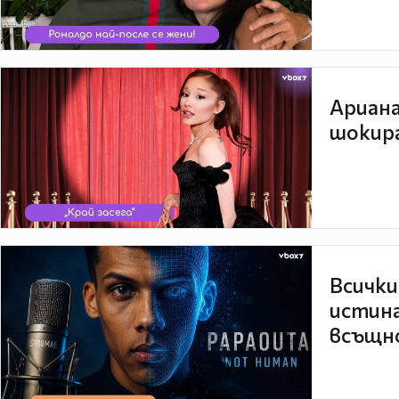
Ариана
шокира
Всички
истина
всъщно