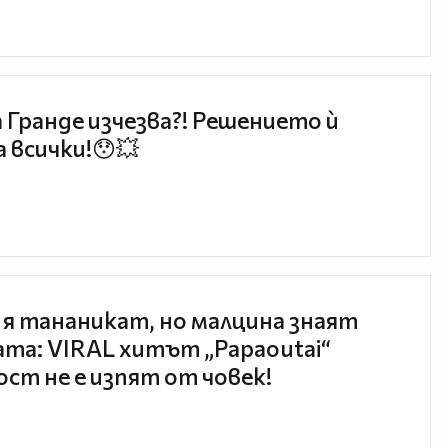
 Гранде изчезва?! Решението ѝ
 всички!😯💥
 я тананикат, но малцина знаят
та: VIRAL хитът „Papaoutai“
ст не е изпят от човек!