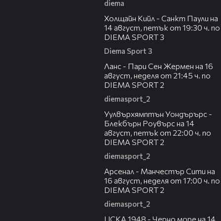
diema
00:36
Холщайн Кийл - Санкт Паули на
14 август, петък от 19:30 ч. по
DIEMA SPORT 3
Diema Sport 3
00:45
Ланс - Пари Сен Жермен на 16
август, неделя от 21:45 ч. по
DIEMA SPORT 2
diemasport_2
00:37
Уулвърхямптън Уондърърс -
Блекбърн Роувърс на 14
август, петък от 22:00 ч. по
DIEMA SPORT 2
diemasport_2
00:38
Арсенал - Манчестър Сити на
16 август, неделя от 17:00 ч. по
DIEMA SPORT 2
diemasport_2
00:35
ЦСКА 1948 - Черно море на 14