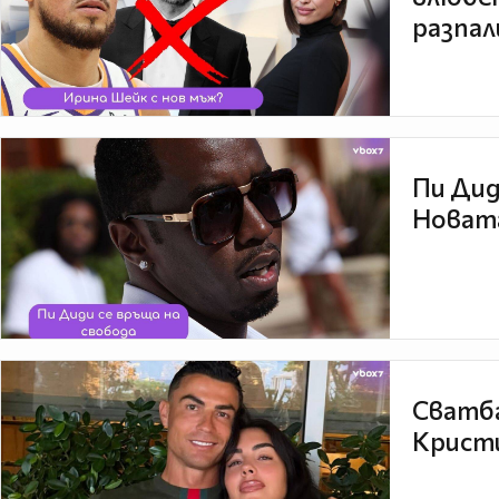
разпал
Пи Дид
Новата
Сватба
Кристи