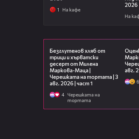
2026
1
На кафе
На ка
16:02
Безглутенов хляб от
Оцен
трици и хърватски
Марк
десерт от Милена
Чере
Маркова-Маца |
авг. 
Черешката на тортата | 3
авг. 2026 | част 1
4
Черешката на
тортата