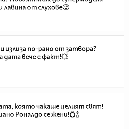
и лавина от слухове🧐
и излиза по-рано от затвора?
 дата вече е факт!💥
та, която чакаше целият свят!
ано Роналдо се жени!💍🍾