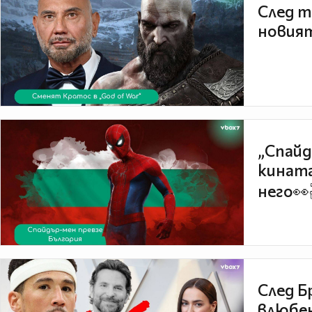
След т
новият
„Спайд
кината
него👀
След Б
влюбен