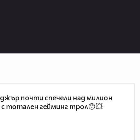
джър почти спечели над милион
 с тотален гейминг трол😯💥