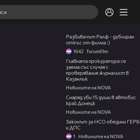
02:11
Разбивачът Ралф - дублиран
откъс от филма :)
1642
forumfilm
01:48
Главната прокуратура се
заема със случая с
проверявания журналист в
Казанлък
Новините на NOVA
00:23
Снаряд уби 15 души в автобус
край Донецк
Новините на NOVA
04:52
Законът за НСО обедини ГЕРБ
и ДПС
1
Новините на NOVA
00:30