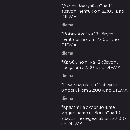
"Джери Магуайър" на 14
август, петък от 22:00 ч. по
DIEMA
diema
00:34
"Робин Худ" на 13 август,
четвъртък от 22:00 ч. по
DIEMA
diema
00:29
"Кръв и пот" на 12 август,
сряда от 22:00 ч. по DIEMA
diema
00:31
"Пълен мрак" на 11 август,
вторник от 22:00 ч. по DIEMA
diema
00:30
"Кралят на скорпионите
Издигането на воина" на 10
август, понеделник от 22:00 ч.
по DIEMA