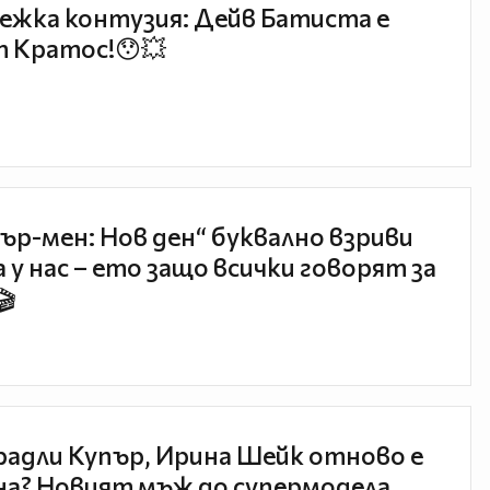
ежка контузия: Дейв Батиста е
 Кратос!😯💥
ър-мен: Нов ден“ буквално взриви
 у нас – ето защо всички говорят за
🎬
радли Купър, Ирина Шейк отново е
а? Новият мъж до супермодела