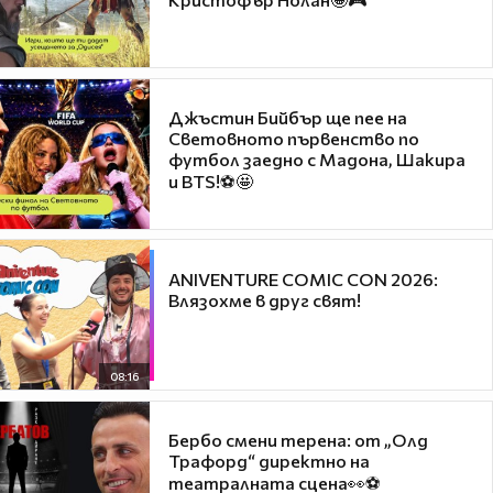
Джъстин Бийбър ще пее на
Световното първенство по
футбол заедно с Мадона, Шакира
и BTS!⚽🤩
ANIVENTURE COMIC CON 2026:
Влязохме в друг свят!
08:16
Бербо смени терена: от „Олд
Трафорд“ директно на
театралната сцена👀⚽