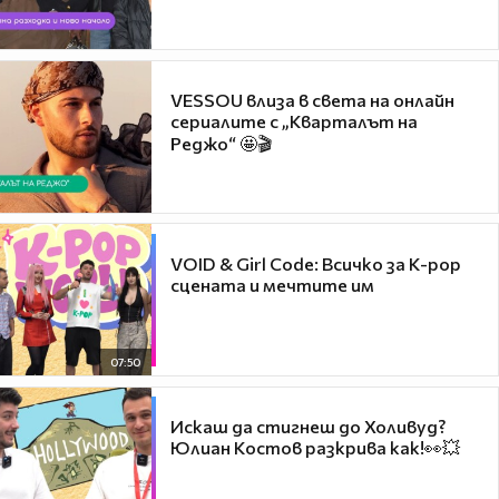
VESSOU влиза в света на онлайн
сериалите с „Кварталът на
Реджо“ 🤩🎬
VOID & Girl Code: Всичко за K-pop
сцената и мечтите им
07:50
Искаш да стигнеш до Холивуд?
Юлиан Костов разкрива как!👀💥