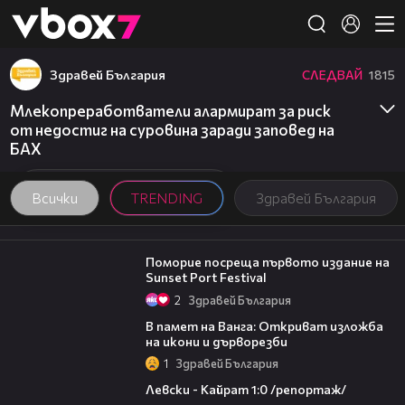
Member of
👾
Здравей България
СЛЕДВАЙ
1815
Млекопреработватели алармират за риск
от недостиг на суровина заради заповед на
БАХ
Всички
TRENDING
Здравей България
05:54
Поморие посреща първото издание на
Sunset Port Festival
2
Здравей България
07:17
В памет на Ванга: Откриват изложба
на икони и дърворезби
1
Здравей България
05:57
Левски - Кайрат 1:0 /репортаж/