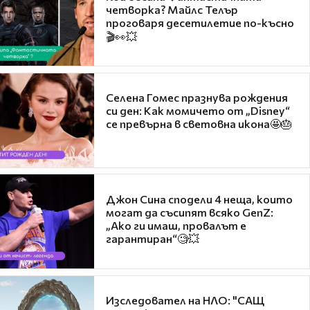
четворка? Майлс Телър
проговаря десетилетие по-късно
🎬👀💥
Селена Гомес празнува рождения
си ден: Как момичето от „Disney“
се превърна в световна икона🤩🎂
Джон Сина сподели 4 неща, които
могат да съсипят всяко GenZ:
„Ако ги имаш, провалът е
гарантиран“🧐💥
Изследовател на НЛО: "САЩ