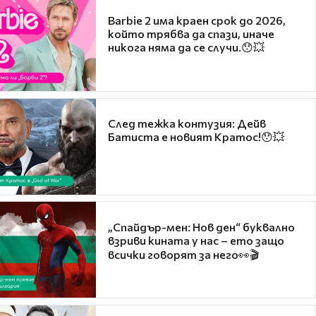
Barbie 2 има краен срок до 2026,
който трябва да спази, иначе
никога няма да се случи.😯💥
След тежка контузия: Дейв
Батиста е новият Кратос!😯💥
„Спайдър-мен: Нов ден“ буквално
взриви кината у нас – ето защо
всички говорят за него👀🎬