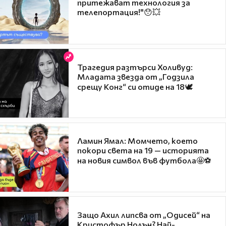
притежават технология за
телепортация!"😯💥
Трагедия разтърси Холивуд:
Младата звезда от „Годзила
срещу Конг“ си отиде на 18🕊️
Ламин Ямал: Момчето, което
покори света на 19 — историята
на новия символ във футбола🤩⚽
Защо Ахил липсва от „Одисей“ на
Кристофър Нолън? Най-