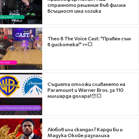
странното решение във филма
всъщност има логика
Theo в The Voice Cast: "Правен съм
в дискотека!" 👀💥
Съдията отложи сливането на
Paramount и Warner Bros. за 110
милиарда долара!😯💥
Любов или скандал? Карди Би и
Мадука Окойе разпалиха