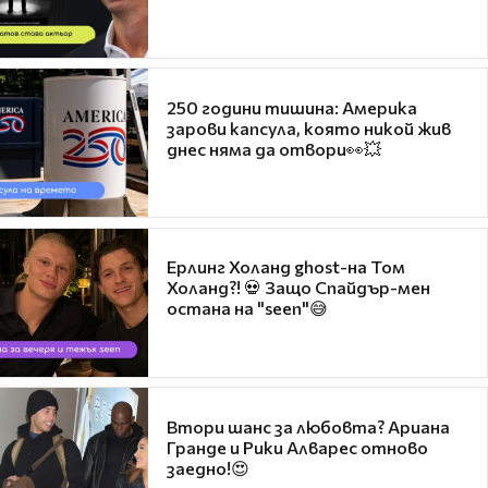
250 години тишина: Америка
зарови капсула, която никой жив
днес няма да отвори👀💥
Ерлинг Холанд ghost-на Том
Холанд?! 💀 Защо Спайдър-мен
остана на "seen"😅
Втори шанс за любовта? Ариана
Гранде и Рики Алварес отново
заедно!😍