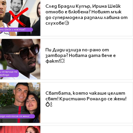
След Брадли Купър, Ирина Шейк
отново е влюбена? Новият мъж
до супермодела разпали лавина от
слухове🧐
Пи Диди излиза по-рано от
затвора? Новата дата вече е
факт!💥
Сватбата, която чакаше целият
свят! Кристиано Роналдо се жени!
💍🍾