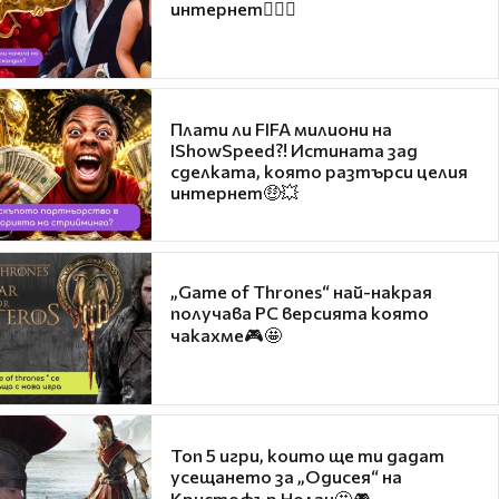
интернет❤️‍🔥🔥
Плати ли FIFA милиони на
IShowSpeed?! Истината зад
сделката, която разтърси целия
интернет🤑💥
„Game of Thrones“ най-накрая
получава PC версията която
чакахме🎮🤩
Топ 5 игри, които ще ти дадат
усещането за „Одисея“ на
Кристофър Нолан🤩🎮