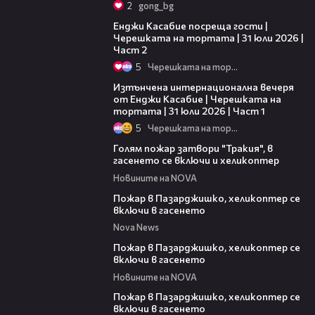
2
gong_bg
16:45
Енджи Касабие посреща гости |
Черешката на тортата | 31 юли 2026 |
Част 2
5
Черешката на тортата
18:07
Изтънчена интернационална вечеря
от Енджи Касабие | Черешката на
тортата | 31 юли 2026 | Част 1
5
Черешката на тортата
00:33
Голям пожар затвори "Тракия", в
гасенето се включи и хеликоптер
Новините на NOVA
00:39
Пожар в Пазарджишко, хеликоптер се
включи в гасенето
Nova News
00:24
Пожар в Пазарджишко, хеликоптер се
включи в гасенето
Новините на NOVA
00:07
Пожар в Пазарджишко, хеликоптер се
включи в гасенето