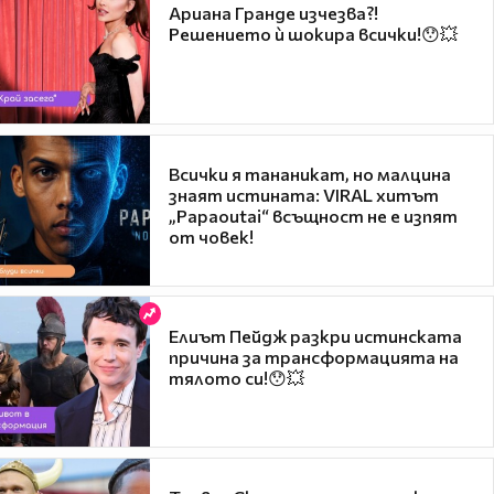
Ариана Гранде изчезва?!
Решението ѝ шокира всички!😯💥
Всички я тананикат, но малцина
знаят истината: VIRAL хитът
„Papaoutai“ всъщност не е изпят
от човек!
Елиът Пейдж разкри истинската
причина за трансформацията на
тялото си!😯💥