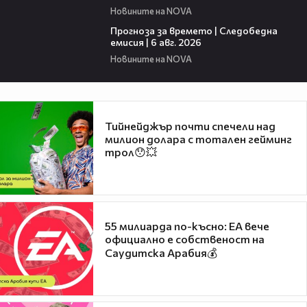
Новините на NOVA
02:19
Прогноза за времето | Следобедна
емисия | 6 авг. 2026
Новините на NOVA
Тийнейджър почти спечели над
милион долара с тотален гейминг
трол😯💥
55 милиарда по-късно: EA вече
официално е собственост на
Саудитска Арабия💰