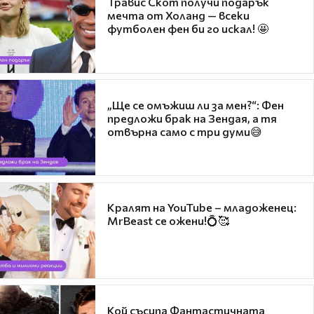
Травис Скот получи подарък
мечта от Холанд — всеки
футболен фен би го искал! 🤩
„Ще се омъжиш ли за мен?“: Фен
предложи брак на Зендая, а тя
отвърна само с три думи😅
Кралят на YouTube – младоженец:
MrBeast се ожени!💍🥰
Кой съсипа Фантастичната