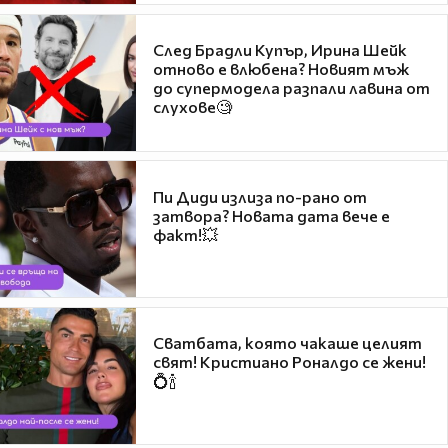
След Брадли Купър, Ирина Шейк
отново е влюбена? Новият мъж
до супермодела разпали лавина от
слухове🧐
Пи Диди излиза по-рано от
затвора? Новата дата вече е
факт!💥
Сватбата, която чакаше целият
свят! Кристиано Роналдо се жени!
💍🍾