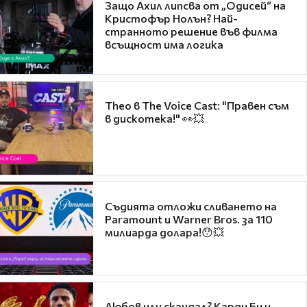
Защо Ахил липсва от „Одисей“ на
Кристофър Нолън? Най-
странното решение във филма
всъщност има логика
Theo в The Voice Cast: "Правен съм
в дискотека!" 👀💥
Съдията отложи сливането на
Paramount и Warner Bros. за 110
милиарда долара!😯💥
Любов или скандал? Карди Би и