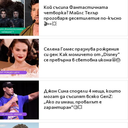
Кой съсипа Фантастичната
четворка? Майлс Телър
проговаря десетилетие по-късно
🎬👀💥
Селена Гомес празнува рождения
си ден: Как момичето от „Disney“
се превърна в световна икона🤩🎂
Джон Сина сподели 4 неща, които
могат да съсипят всяко GenZ:
„Ако ги имаш, провалът е
гарантиран“🧐💥