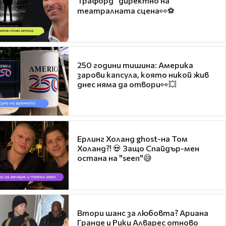
Трафорд“ директно на
театралната сцена👀⚽
250 години тишина: Америка
зарови капсула, която никой жив
днес няма да отвори👀💥
Ерлинг Холанд ghost-на Том
Холанд?! 💀 Защо Спайдър-мен
остана на "seen"😅
Втори шанс за любовта? Ариана
Гранде и Рики Алварес отново