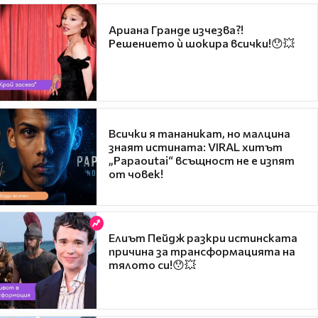
Ариана Гранде изчезва?!
Решението ѝ шокира всички!😯💥
Всички я тананикат, но малцина
знаят истината: VIRAL хитът
„Papaoutai“ всъщност не е изпят
от човек!
Елиът Пейдж разкри истинската
причина за трансформацията на
тялото си!😯💥