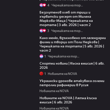
4
Черешката на тортата
15:35
Безглутенов хляб от трици и
хърватски десерт от Милена
Маркова-Маца | Черешката на
тортата | 3 авг. 2026 | част 2
3
Черешката на тортата
15:31
Кино меню, вдъхновено от легендарни
филми и творци от Поли Недкова |
Черешката на тортата | 5 авг. 2026 |
част 2
1
Черешката на тортата
04:51
Спортни новини | Късна емисия | 6 авг.
2026
1
Новините на NOVA
00:41
Украински дронове атакуваха големи
петролни рафинерии в Русия
Новините на NOVA
20:26
Новините на NOVA | Лятна късна
емисия | 6 авг. 2026
Новините на NOVA