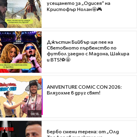
усещането за „Одисея“ на
Кристофър Нолан🤩🎮
Джъстин Бийбър ще пее на
Световното първенство по
футбол заедно с Мадона, Шакира
и BTS!⚽🤩
ANIVENTURE COMIC CON 2026:
Влязохме в друг свят!
08:16
Бербо смени терена: от „Олд