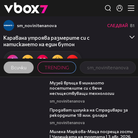
Member of
👾
sm_novinitenanova
СЛЕДВАЙ
81
Каравана утроява размерите си с
натискането на един бутон
Всички
TRENDING
sm_novinitenanova
01:15
Музей връща в миналото
посетителите си с вече
несъществуващи технологии
sm_novinitenanova
01:05
Продават цигулка на Страдивари за
рекордните 18 млн. долара
sm_novinitenanova
20:17
Милена Маркова-Маца посреща гости
| Черешката на тортата | 3 авг. 2026