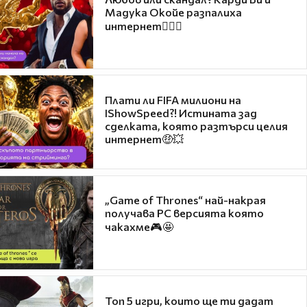
Мадука Окойе разпалиха
интернет❤️‍🔥🔥
Плати ли FIFA милиони на
IShowSpeed?! Истината зад
сделката, която разтърси целия
интернет🤑💥
„Game of Thrones“ най-накрая
получава PC версията която
чакахме🎮🤩
Топ 5 игри, които ще ти дадат