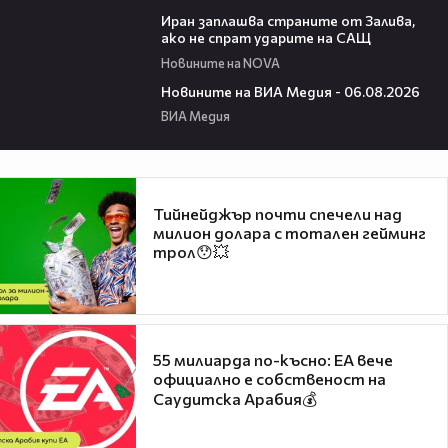
00:41
Иран заплашва страните от Залива,
ако не спрат ударите на САЩ
Новините на NOVA
22:43
Новините на ВИА Медия - 06.08.2026
ВИА Медия
Тийнейджър почти спечели над
милион долара с тотален гейминг
трол😯💥
55 милиарда по-късно: EA вече
официално е собственост на
Саудитска Арабия💰