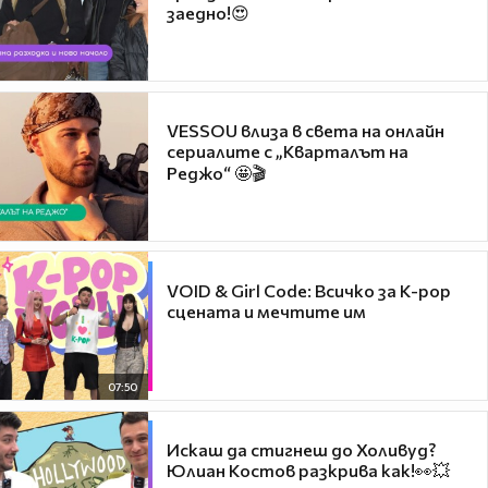
заедно!😍
VESSOU влиза в света на онлайн
сериалите с „Кварталът на
Реджо“ 🤩🎬
VOID & Girl Code: Всичко за K-pop
сцената и мечтите им
07:50
Искаш да стигнеш до Холивуд?
Юлиан Костов разкрива как!👀💥