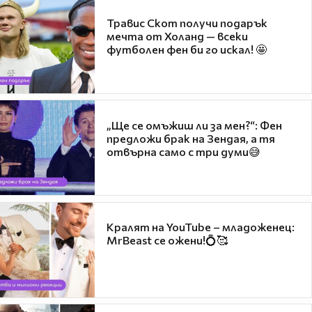
Травис Скот получи подарък
мечта от Холанд — всеки
футболен фен би го искал! 🤩
„Ще се омъжиш ли за мен?“: Фен
предложи брак на Зендая, а тя
отвърна само с три думи😅
Кралят на YouTube – младоженец:
MrBeast се ожени!💍🥰