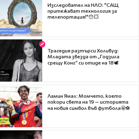
Изследовател на НЛО: "САЩ
притежават технология за
телепортация!"😯💥
Трагедия разтърси Холивуд:
Младата звезда от „Годзила
срещу Конг“ си отиде на 18🕊️
Ламин Ямал: Момчето, което
покори света на 19 — историята
на новия символ във футбола🤩⚽