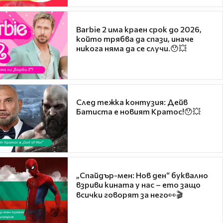
Barbie 2 има краен срок до 2026,
който трябва да спази, иначе
никога няма да се случи.😯💥
След тежка контузия: Дейв
Батиста е новият Кратос!😯💥
„Спайдър-мен: Нов ден“ буквално
взриви кината у нас – ето защо
всички говорят за него👀🎬